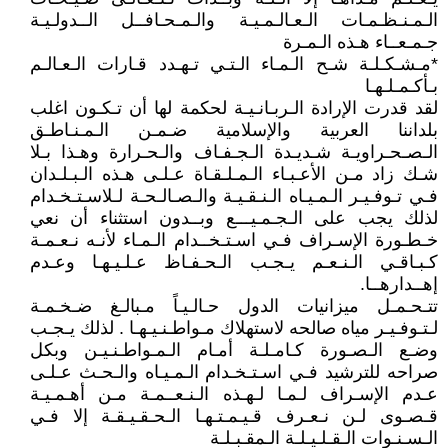
الـمـنـظـمـات الـعـالـمـيـة والـمـحـافــل الــدولـيـة
جـمـعــاء هـذه الـمـرة
*مـشـكـلـة شـح الـمـاء الـتـي تـهـدد قـارات الـعـالـم
بـأكـمـلـهـا
لقد قدرت الإرادة الـربـانـيـة لحكمة لها أن تـكـون اغلب
بلداننا العربية والإسلامية ضـمـن الـمـنـاطـق
الـصـحـراويـة شـديـدة الـجـفـاف والـحـرارة وهـذا بـلا
شـك زاد مـن الأعـبـاء الـمـلـقـاة عـلـى هـذه الـبـلـدان
فـي تـوفـيـر الـمـيـاه الـنـقـيـة والـصـالـحـة لـلاسـتـخـدام
لذلك يجب على الـجـمـيـــع وبــدون استثناء أن نعي
خـطـورة الإسـراف فـي اسـتـخــدام الـمـاء لأنـه نـعـمـة
كـبـاقـي الـنـعـم يـجـب الـحـفـاظ عـلـيـهـا وعـدم
إهــدارهــا.
تتـحـمـل ميزانيات الدول حـالـيـاً مـبالـغ ضـخـمـة
لـتـوفـيـر مياه صالحه لاستهلاك مـواطـنـيـهـا . لذلك يـجـب
وضـع الـصـورة كـامـلـة أمـام الـمـواطـنـيـن وبكل
صراحه للترشيد فـي اسـتـخـدام الـمـيـاه والـحـث عـلـى
عـدم الإسـراف لـمـا لـهـذه الـنـعــمـة مـن أهـمـيـة
قـصـوى لـن نـعـرف قـيـمـتـهـا الـحـقـيـقـة إلا فـي
الـسـنـوات الـقـلـيـلـة الـمقـبـلـة