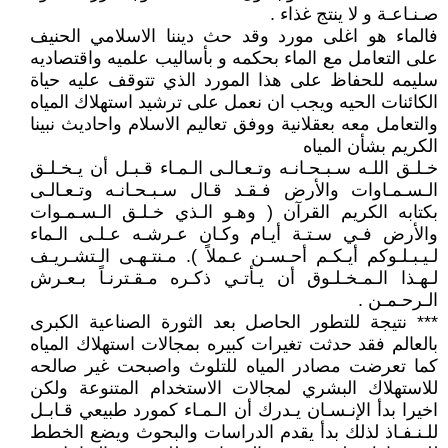
صـنـاعـة و لا ينتج غذاء .
فالماء هو اغلى مورد وقد حث ديننا الاسلامي الحنيف
على التعامل مع الماء بحكمه و بأساليب علميه واقتصاديه
سليمه للحفاظ على هذا المورد الذي تتوقف عليه حياة
الكائنات الحيه ويجب ان نعمل على ترشيد استهلاك المياه
والتعامل معه بعقلانية ووفق تعاليم الاسلام واحاديث نبينا
الكريم بشأن المياه
خـلـق اللـه سـبـحـانـه وتـعـالـى الـمـاء قـبـل أن يـخـلـق
الـسـمـاوات والأرض فـقـد قـال سـبـحـانـه وتـعـالـى
بكتابه الكريم القرآن ( وهـو الـذي خـلـق الـسـمـوات
والأرض فـي سـتـة أيـام وكـان عـرشـه عـلـى الـماء
لـيـبـلـوكم أيـكـم أحـسـن عـملاً ). مـنتـهـى الـتشـريـف
لـهـذا الـمـخـلـوق أن يـأتـي ذكـره مـقـترنـاً بـعـرش
الـرحـمـن .
*** نتيجة للتطور الحاصل بعد الثورة الصناعية الكبرى
بالعالم فقد حدثت تغيرات كبيره بمجالات استهلاك المياه
كما تعرضت مصادر المياه للتلوث واصبحت غير صالحه
للاستهلاك البشري لمجالات الاستخدام المتنوعة ولكن
اخيرا بدأ الإنـسـان يـدرك أن الـمـاء كمورد طبيعي قـابـل
للـنـفـاذ لذلك بدأ يقدم الدراسات والبحوث ويضع الخطط