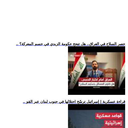
.. حصر السلاح في العراق.. هل تنجح حكومة الزيدي في حسم المعركة؟
.. قراءة عسكرية | إسرائيل ترسّخ احتلالها في جنوب لبنان عبر القو