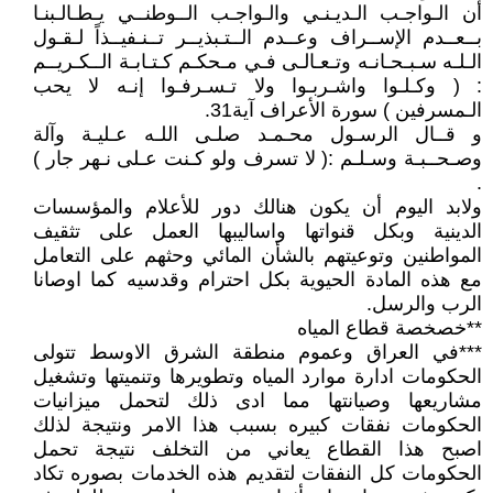
أن الـواجـب الـديـنـي والـواجـب الــوطنــي يـطـالـبنـا
بــعــدم الإســراف وعــدم الــتـبذيــر تــنـفيــذاً لـقـول
الـلـه سـبـحـانـه وتـعـالـى فـي مـحكـم كـتـابـة الــكـريــم
: ( وكـلـوا واشـربـوا ولا تـسـرفـوا إنـه لا يحب
الـمسرفين ) سورة الأعراف آية31.
و قــال الرسـول محـمـد صلـى اللـه عـليـة وآلة
وصـحــبـة وسـلـم :( لا تسرف ولو كـنت عـلى نـهر جار )
.
ولابد اليوم أن يكون هنالك دور للأعلام والمؤسسات
الدينية وبكل قنواتها واساليبها العمل على تثقيف
المواطنين وتوعيتهم بالشأن المائي وحثهم على التعامل
مع هذه المادة الحيوية بكل احترام وقدسيه كما اوصانا
الرب والرسل.
**خصخصة قطاع المياه
***في العراق وعموم منطقة الشرق الاوسط تتولى
الحكومات ادارة موارد المياه وتطويرها وتنميتها وتشغيل
مشاريعها وصيانتها مما ادى ذلك لتحمل ميزانيات
الحكومات نفقات كبيره بسبب هذا الامر ونتيجة لذلك
اصبح هذا القطاع يعاني من التخلف نتيجة تحمل
الحكومات كل النفقات لتقديم هذه الخدمات بصوره تكاد