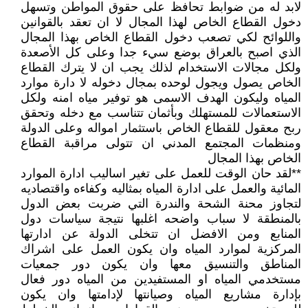
لابد له من ضوابط تحافظ على حقوق المواطن وتسهل
دخول القطاع الخاص لهذا المجال لا ان تعقد بالقوانين
واللوائح لكي تصعب دخول القطاع الخاص بهذا المجال
الذي اصبح بالعراق بوضع سيء جدا وعلى كل الأصعدة
ولكل مجالات الاستخدام لذلك يجب ان لا يترك القطاع
الخاص يصول ويجول لوحده بمجال دخوله لا دارة موارد
المياه وليكون الهدف الاسمى هو توفير مياه امنه ولكل
الاستعمالات للمستهلك وبأثمان تتناسب مع دخله وتحقق
ربح معقول للقطاع الخاص باستثمار امواله وعلى الدولة
ومنظمات المجتمع المدني ان تتولى مراقبة القطاع
الخاص بهذا المجال
**لقد حان الوقت للعمل على تغير اساليب ادارة الموارد
المائية والعمل على ادارة المياه بمثاليه وكفاءه واقتصاديه
لتجاوز محنة الشحة والندرة التي ضربت بعض الدول
بالمنطقة لا سباب واضحه اغلبها نتيجة سياسات دول
المنابع ومن الافضل ان تتخلى الدولة عن ادارتها
المركزية لموارد المياه وان يكون العمل على اشراك
المناطق والتنسيق معها وان يكون دور جمعيات
مستخدمي المياه او المستفيدين من المياه دور فعال
بإدارة مشاريع المياه وصيانتها لإدامتها وان يكون