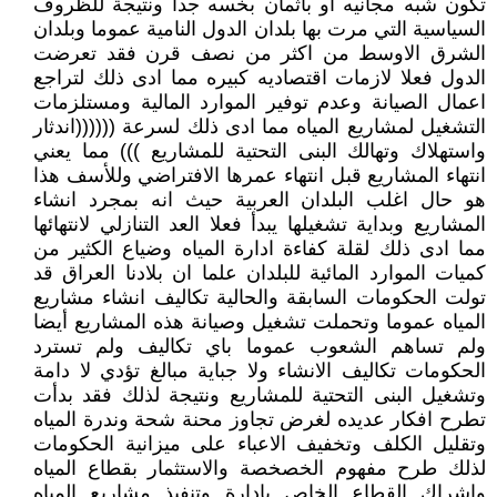
تكون شبه مجانيه او بأثمان بخسه جدا ونتيجة للظروف
السياسية التي مرت بها بلدان الدول النامية عموما وبلدان
الشرق الاوسط من اكثر من نصف قرن فقد تعرضت
الدول فعلا لازمات اقتصاديه كبيره مما ادى ذلك لتراجع
اعمال الصيانة وعدم توفير الموارد المالية ومستلزمات
التشغيل لمشاريع المياه مما ادى ذلك لسرعة ((((((اندثار
واستهلاك وتهالك البنى التحتية للمشاريع ))) مما يعني
انتهاء المشاريع قبل انتهاء عمرها الافتراضي وللأسف هذا
هو حال اغلب البلدان العربية حيث انه بمجرد انشاء
المشاريع وبداية تشغيلها يبدأ فعلا العد التنازلي لانتهائها
مما ادى ذلك لقلة كفاءة ادارة المياه وضياع الكثير من
كميات الموارد المائية للبلدان علما ان بلادنا العراق قد
تولت الحكومات السابقة والحالية تكاليف انشاء مشاريع
المياه عموما وتحملت تشغيل وصيانة هذه المشاريع أيضا
ولم تساهم الشعوب عموما باي تكاليف ولم تسترد
الحكومات تكاليف الانشاء ولا جباية مبالغ تؤدي لا دامة
وتشغيل البنى التحتية للمشاريع ونتيجة لذلك فقد بدأت
تطرح افكار عديده لغرض تجاوز محنة شحة وندرة المياه
وتقليل الكلف وتخفيف الاعباء على ميزانية الحكومات
لذلك طرح مفهوم الخصخصة والاستثمار بقطاع المياه
واشراك القطاع الخاص بإدارة وتنفيذ مشاريع المياه