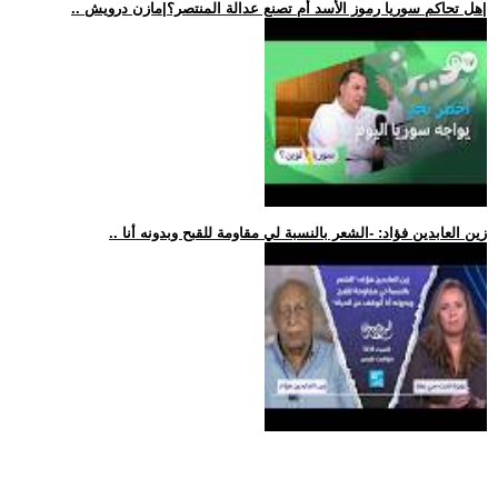
.. هل تحاكم سوريا رموز الأسد أم تصنع عدالة المنتصر؟|مازن درويش|
.. زين العابدين فؤاد: -الشعر بالنسبة لي مقاومة للقبح وبدونه أنا