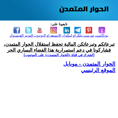
تابعونا على:
بودكاست
بنترست
تيلكرام
لينكدإن
الانستغرام
اليوتيوب
التويتر
الفيسبوك
تبرعاتكم وتبرعاتكن المالية تحفظ استقلال الحوار المتمدن،
فشاركونا في دعم استمرارية هذا الفضاء اليساري الحر
[اشترك في قناة ‫«الحوار المتمدن» على اليوتيوب]
الحوار المتمدن - موبايل
الموقع الرئيسي