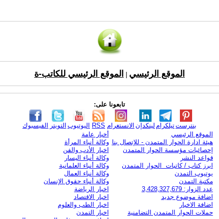
الموقع الرئيسي
الموقع الرئيسي للكاتب-ة
|
تابعونا على:
بنترست
تيلكرام
لينكدإن
الانستغرام
RSS
اليوتيوب
التويتر
الفيسبوك
الموقع الرئيسي
أخبار عامة
هيئة ادارة الحوار المتمدن - للإتصال بنا
وكالة أنباء المرأة
إحصائيات مؤسسة الحوار المتمدن
اخبار الأدب والفن
قواعد النشر
وكالة أنباء اليسار
ابرز كتاب / كاتبات الحوار المتمدن
وكالة أنباء العلمانية
يوتيوب التمدن
وكالة أنباء العمال
مكتبة التمدن
وكالة أنباء حقوق الإنسان
عدد الزوار: 3,428,327,679
اخبار الرياضة
اضافة موضوع جديد
اخبار الاقتصاد
اضافة الاخبار
اخبار الطب والعلوم
حملات الحوار المتمدن التضامنية
اخبار التمدن