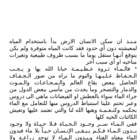
مـنـذ ان سكن الانسان الارض بدأ باستخدام المياه
لمعيشته دون أي حدود فقد كانت المياه متوفرة ولم يكن
يتوقع أنـهـا ستقل يوما ما بسبب ظروف طبيعية وتغيرات
مناخيه او أي سبب أخر
* فالـمـاء ثـروة عـظـيـمـة حبانا الله بها و يـجـب
الـحـفـاظ عـلـيـهـا واليوم ما نراه من صور الـجـفـاف
الحاصل ببعض بقاع العالم والـمـجـاعـات والـمـوت
والدمار والتصحر وما يحدث من مأسي ببعض الدول من
جراء الماء سواء بالعطش او الفيضانات ماهي الى دروس
وعبر تحتم علينا استنباط الدروس منها للتعامل مع الماء
بحكمه وكنـعـمـة وهبها الله لنا والتي تعتمد عليها وتعيش
الكائنات الحيه كلها
ففي الـمـاء ســر وجــود الـحـيـاة فـلا حـيـاة ولا وجـود
بــدون الـمـاء فـكـم يـبـقـى الإنـسـان حـيـاً بلا ماء فبدون
الماء معناه الفناء وـبـدون الـمـاء لا توجد زراعـة ولا