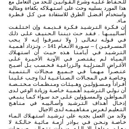
للـحـفـاظ عـلـيـه وشرع الـقـوانـيـن للـحد من التعامل مع
هذا المورد بسلبيه وحث على اسـتـهـلاكه بكفاءة ومثاليه
واستخدام أفـضـل الطرق للاستفادة مـن كـل قـطـرة
مـاء.
إن فـكـرة الـتـرشـيـد فـكـرة قــديـمـة وإن اخـتـلـفـت
أسـالـيـبــهـا . فـقـد حـث ديـنـنـا الـحـنـيـف عـلـى ذلـك
فـي قـولـه تـعـالـى ( ولا تـسرفـوا إنـه لا يـحب
الـمسـرفـيـن ) – سـورة الأنـعـام 141 -. وتـزداد أهـمـيـة
الـتـرشـيـد فـي أيـامـنـا هـذه حـيـث أن اسـتـهـلاك
الـمـيـاه لـم يـقـتـصـر فـي الآونـة الأخـيـرة عـلـى
الأغـراض الـمنـزلـيـة والـزراعـيـة فـحـسـب بـل أصـبـح
عـنـصـراً مـهـمـاً فـي جــمـيـع مـجـالات الــتـنـمـيـة
وخـاصـة فـي الـمجـالات الـصـنـاعــيـة لـذا وجـب عـلـيـنـا
أفـراداً ومـسـؤولـيـن وهــيـئـات ومـنـظـمـات مـخـتــصـة
أن نـولـي الـتـرشـيـد أهـمـيـة خـاصـة وزيادة الوعي لـدى
الـمـواطـن والـمسـؤولين عـلـى حـد سـواء كـمـا يـنـبـغي
إدخـال أهـداف الـتـرشـيد وأسـالـيبـه في مـنـاهـج
الـتـعليـم لـغـرس مـفـاهـيـمـه لـدى الاجيال
ولابد من العمل بجديه على تـرشـيـد اسـتـهـلاك الـمـاء
خـاصـة ونـحـن فـي بـوادر أزمـة مـائـيـة حـالـكـة لا
يـعـلـم مـداهـا إلا الـلـه وبــدأت تـتـعـالـى صـيـحـات