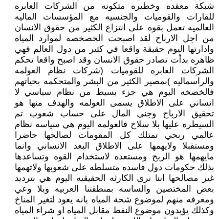
شبكة معقده وخطيره متكونه من الشركات العابره
للقارات والقوميات والجنسيه مع المؤسسات الماليه
العالميه تعمل بقوه على انتزاع الكثير من حقوق الانسان
من اجل الارباح لقد اصبحت الخصخصه لموارد المياه
وادارتها اليوم حقيقة واقعا في كثير من دول العالم فهي
ظاهره بدأت تصادر حقوق الانسان وقد اصبح واقعا تحكم
الشركات العابره للقوميات (شركات نظام العولمه
والراسماليه )بمصير الكثير من البشر والمتحكمه بحياتهم
فالخصخه اليوم هي جزء بسيط من نظام سياسي لا
انساني على الاطلاق يسمى العولمه والهدف منها هو
تحقيق الارباح وجني المال على حساب شعوب تم
السيطره عليها بلا سلاح فالعولمه اليوم هي سياسه نظام
عالمي ربحي تمتلك كل المقومات لصالحها حاضرا
ومستقبلا ولايهمها على الاطلاق البعد الانساني وانما
مايهمها هو الربح ومستعده لاستخدام القوه وتساعدها
بذلك حكومات دول فاسده متسلطه على شعوبها ولاتهمها
غير مصالحها اننا نرى الكارثه الحقيقيه اليوم هي بترديد
بعض المختصين والساسه بمنطقتنا العربيه وبلا وعي
ومعرفه منهم لموضوع شحة المياه بانه يعود لتغير المناخ
وكذلك يؤيدون موضوع النفط مقابل المياه او شراء المياه