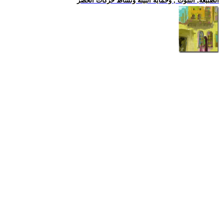
الطبيعة, التلوث , وحماية البيئة ونشاط حركات الخضر