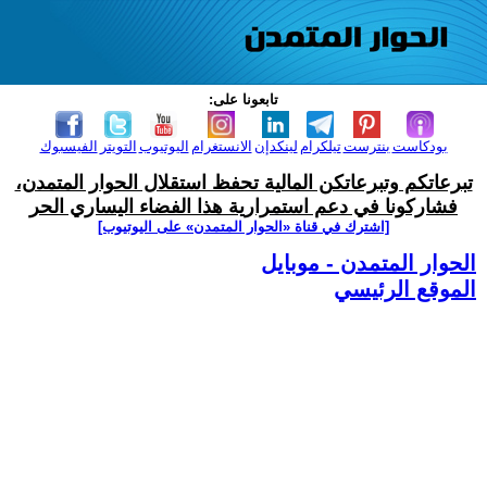
تابعونا على:
بودكاست
بنترست
تيلكرام
لينكدإن
الانستغرام
اليوتيوب
التويتر
الفيسبوك
تبرعاتكم وتبرعاتكن المالية تحفظ استقلال الحوار المتمدن،
فشاركونا في دعم استمرارية هذا الفضاء اليساري الحر
[اشترك في قناة ‫«الحوار المتمدن» على اليوتيوب]
الحوار المتمدن - موبايل
الموقع الرئيسي