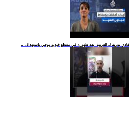
.. فادي بدرية لـ-العربية- بعد ظهوره في مقطع فيديو يوحي باستهداف