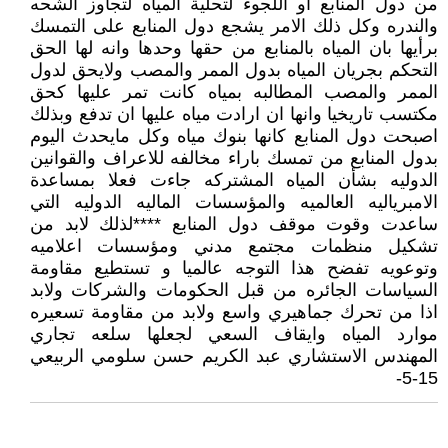
من دول المنابع او اللجوء لتحلية المياه لتجاوز الشحه
والندره وكل ذلك الامر يشجع دول المنابع على التمسك
برأيها بان المياه بالمنابع من حقها وحدها وانه لها الحق
التحكم بجريان المياه بدول الممر والمصب ولايحق لدول
الممر والمصب المطالبه بمياه كانت تمر عليها كحق
مكتسب تاريخيا وانها ان ارادت مياه عليها ان تدفع وبذلك
اصبحت دول المنابع كانها بنوك مياه وكل مايحدث اليوم
بدول المنابع من تمسك باراء مخالفه للاعراف والقوانين
الدوليه بشأن المياه المشتركه جاءت فعلا بمساعدة
الامبرياليه العالميه والمؤسسات الماليه الدوليه التي
ساعدت وقوت موقف دول المنابع ****لذلك لابد من
تشكيل منظمات مجتمع مدني ومؤسسات اعلاميه
وتوعويه تفضح هذا التوجه عالميا و تستطيع مقاومة
السياسات الجائره من قبل الحكومات والشركات ولابد
اذا من تحرك جماهيري واسع ولابد من مقاومة تسعيره
موارد المياه وايقاف السعي لجعلها سلعه تجاري
المهندس الاستشاري عبد الكريم حسن سلومي الربيعي
15-5-