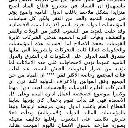
تناسبهم)) ان الفساد في مشاريع قطاع المياه اصبح
متزايدا بشكل ملاحظ باغلب الدول الناميه واصبح يؤثر
في جهود التنميه والحد من الفقر ولكن كل سياسات
المؤسسات الدوليه جرت باسم اكذوبة التنميه الاقتصاديه
وقد جلبت للعديد من الشعوب الكثير من الويلات والفقر
والتقشف وهيأت التربه الخصبه لتدخل الشركات عابرة
القوميات بحجة الاصلاح لما افسدته هذه المؤسسات
والحكومات فغالبا كانت التحركات والشروط التي يمليها
صندوق النقد الدولي على الحكومات في الشرق والدول
الناميه عموما تؤدي لاحتجاجات على هذه الاملائات لما
تؤديه من اضرار لمقومات العيش البسيط عند اغلب
فئات المجتمع وخاصة الاكثر فقرا **** ان المياه من حق
الجميع وفق القوانين والاعراف الدوليه لكننا نرى ان
الشركات العابره للقوميات والجنسيات لعبت دورا مهما
وكبيرا بموضوع خصخصة اعمال ادارة المياه وعلى كل
الاصعده فهي قد بدأت تقوم باعمال كان يؤديها سابقا
القطاع العام باغلب الدول وهي مرتبطه ارتباطا وثيقا
بالمؤسسات الماليه الدوليه (الامبرياليه) وبدأت فعلا
تفرض تكاليف على الشعوب واغلبها تكاليف منتهكه
بصوره صارخه لحقوق الانسان فاليوم اصبحت هنالك