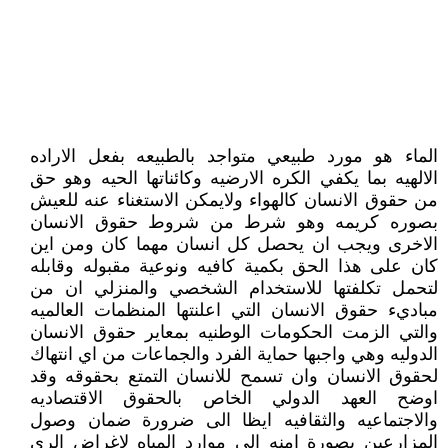
الماء هو مورد طبيعي متواجد بالطبيعه بفعل الاراده
الالهيه بما يكفي الكره الارضيه وكائناتها الحيه وهو حق
من حقوق الانسان كالهواء ولايمكن الاستغناء عنه للعيش
بصوره كريمه وهو شرط من شروط حقوق الانسان
الاخرى ويجب ان يحصل كل انسان مهما كان ومن اين
كان على هذا الحق بكمية كافيه ونوعية مقبوله وقابله
لتحمل تكلفتها للاستخدام الشخصي والمنزلي ان من
مباديء حقوق الانسان التي اعلنتها المنظمات العالميه
والتي الزمت الحكومات الوطنيه بمعاير حقوق الانسان
الدوليه وهي واجبها حماية الفرد والجماعات من اي انتهاك
لحقوق الانسان وان تسمح للانسان التمتع بحقوقه وقد
اوضح العهد الدولي الخاص بالحقوق الاقتصاديه
والاجتماعيه والثقافيه ايظا الى ضرورة ضمان وصول
المزارعين بصورة امنه الى موارد المياه لاغراض الري