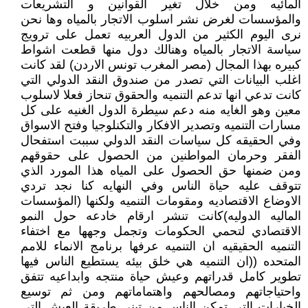
المائيه ومن خلال تغير القوانين و التشريعات
والمؤسسات لغرض نشر اسلوب الاتجار بالمياه وها نحن
نرى اليوم الكثير من الدول العربيه تعمل على ترويج
سياسة الاتجار بالمياه وهنالك دول منها قطعت اشواط
كبيره بهذا المجال (مصر المغرب تونس الاردن) لقد كانت
اغلب البيانات التي تصدر من صندوق النقد الدولي التي
كانت تدعي انها تدعم التنميه والحقوق تنحاز فعلا لاسلوب
معين وهو الغايه منه دعم سيطرة الدول الغنيه على كل
مسارات التنميه وتصدير الافكار والتكنلوجيا وفتح الاسواق
وفي الحقيقه كل سياسات النقد الدولي سببت استفحال
الفقر وحرمان المواطنين من الحصول على حقوقهم
ومن ضمنها حق الحصول على المياه هذا المورد الذي
تتوقف عليه حياة الناس وفي النهايه كنا نجد تردي
الاوضاع الاقتصاديه ومقومات التنميه ولكنها (المؤسسات
الماليه الدوليه)كانت تنشر ارقام خادعه حول النمو
الاقتصادي لتحمي الحكومات وتجمل وجهها مع اختفاء
التنميه الحقيقيه ان التنميه عرفها برنامج الانماء للامم
المتحده ((ان التنميه هي خلق بيئه يستطيع الناس فيها
تطوير كامل قدراتهم وعيش حياة منتجه وابداعيه تتفق
واحتياجاتهم ومصالحهم واهتماماتهم ومن ثم توسيع
الخيارات التي تمكن الناس من تبني طريقة العيش التي