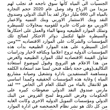
الجنسيات الى المياه كأنها سوق ناجحه قد تجلب لهم
مزيدا من الارباح وقد وصل عام 2020 حجم التجاره
بالمياه الى 660 مليار دولار لقد بدأ البنك الدولي وصندوق
النقد وبنك الاستثمار الاوربي وبنك التنميه والاعمار
الاوربي مع شركات عابره للقوميه بمحاولات للسيطره
وتملك الموارد الطبيعيه ومنها الماء والعمل على احتكارها
والسيطره عليها لتكتمل دوائر الاحتكار لصالح تلك
المؤسسات والشركات على الموارد الاقتصاديه ***ومن
اجل السيطره على هذه الموارد الطبيعيه بدأت هذه
المؤسسات الدوليه تروج اعلاميا وبكثافه لاخبار ودراسات
تتناول القيمة الاقتصاديه لتلك الموارد الطبيعيه والغرض
من هذا الاعلام هو الترويج وقبول لموضوع استعادة
التكاليف(وهي حجة باطله فنحن لسنا ضد استعادة الكلفه
ومساهمة المستفيدين بادارة وتشغيل وصيانة مشاريع
المياه ) وغاية هذه المؤسسات الحقيقيه وكمبدأ اساسي
هو للانتقال بالماء من الملك العام الى الخاص *** لقد
مارس صندوق النقد الدولي ضغوطات كبيره على
الحكومات وفرض الشروط لمنح القروض من البنك
الدولي ومؤسسات التمويل الدوليه الاخرى وكانت الغايه
من كل ذلك هو نشر نظام الخصخصه في ادارة الموارد