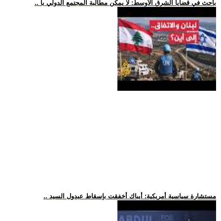
.. باحث في قضايا الشرق الأوسط: لا يمكن مطالبة المجتمع الدولي با
.. مستشارة سياسية أمريكية: أيباك أخفقت بإسقاط عبدول السيد