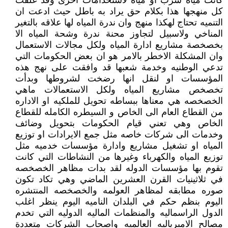
كانت مياه شرب او مياه لاستخدامات اخرى وقد غلفت
كل منهجها هذا بكلام حق يراد به باطل حيث ادعت ان
التنميه تحتاج لهكذا منهج وان ندرة المياه لها علاقه بالتغير
المناخي ولاسبيل لتجاوز محنة ندرة وشحة المياه الا
بخصخصة مشاريع ادارة المياه ولكل مجالات الاستعمال
وان المشكلة الاخطر بالامر هو ان بعض الحكومات التي
تدعي الوطنيه وخدمة شعبها قد وافقت على نهج هذه
المؤسسات او لنقل انها رضخت لشروطها وبدأت
تخصخص مشاريع المياه ولكل الاستعمالات ماهي
الخصخصه هي معناها ببساطه تحويل للملكيه او الاداره
من القطاع العام الى الخاص و السيطره الكامله للقطاع
الخاص وهي تعني قيام الحكومات بتحويل وضائف
وخدمات الى شركات خاصه مثل جمع الايرادات او توزيع
المياه او تشغيل مشاريع وادارة مؤسسات خدميه مثل
توزيع المياه والكهرباء وغيرها من النشاطات التي كانت
تقوم بها مؤسسات الدوله لقد بدات مظاهر الخصخصه
في ثلاثينيات القرن العشرين الماضي وهي تكاد تكون
صوره مطابقه لمظاهر العولمه والخصخصه المنتشره
اليوم بنظم حكم في البلدان الناميه اليوم ينظر اغلب
الدول الراسماليه والمنظمات الماليه الدوليه التي تخدم
مصالح الامبرياليه العالميه واصحاب الشركات متعددة