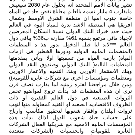
تشير بيانات الامم المتحده انه بحلول عام 2030 سيعيش
مايقارب 4 مليار نسمه بالعالم معاناة نقص حاد في المياه
خاصة جنوب اسيا ان منطقة الشرق الاوسط وشمال
افريقيا هي المنطقه الاشد ندرة للمياه اليوم في العالم
حيث حدد خبراء البنك الدولي نسبة السكان المعرضين
لاجهاد مائي مرتفع بنسبة 61% مقارنة ب36% بباقي دول
العالم ***لابد لنا قبل الدخول بدور هذ ه المنظمات
(المنظمات الماليه الدوليه ودورها الخطير في ازمات
المياه) بازمة المياه من تسميتها اولا ويأتي بمقدمتها
المنظمات التاليه( البنك الدولي وصندوق النقد الدولي
وبنك الاستثمار الاوربي وبنك التنميه والاعمار الاوربي
ومنظمات ومؤسسات اخرى مع شركات عابره للقوميه))
ومن خلال مراجعتنا لفتره زمنيه لما يقارب نصف قرن
نرى ان هذه المنظمات قد بدأت تروج لمواضيع تخص
الثروات الطبيعيه في دول العالم الفقيره او ذات
الظروف الاقتصاديه الصعبه او الغنيه كمحاوله منها لنهب
ثروات البلدان وافقار شعوبها لتحقيق مكاسب وارباح
على حساب حياة شعوب الدول لذلك بدأت هذه
المؤسسات الماليه الامميه مع شريكها الفعال الشركات
العابره للقوميات والجنسيات (الشركات متعددة