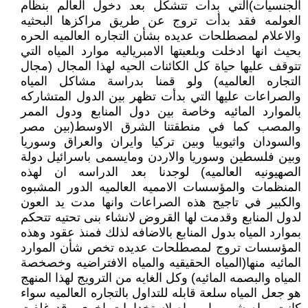
الجنسيات)التي بدأت تتشكل بعد دخول العالم بنظام
العولمه فقد بدأت تروج عن طريق مراكزها البحثيه
والاعلام لمصطلحات عديده بشأن التجاره العالميه الحره
بحيث انها ادخلت وبلعبتها الامبرياليه موارد المياه التي
تتوقف عليها حياة كل الكائنات الحيه لهذا المجال (مجال
التجاره العالميه) ولو قمنا بدراسة مشاكل المياه
والصراعات عليها التي بدأت تظهر بين الدول المتشاركه
بالموارد المائيه وخاصة بين دول المنابع ودول الممر
والمصب كما في منطقتنا الشرق الاوسط(بين مصر
والسودان واثيوبيا وبين تركيا وايران والعراق وسوريا
وبين فلسطين وسوريا والاردن ومايسمى باسرائيل دولة
الصهيونيه العالميه) لوجدنا بعد الدراسه ان لهذه
المنظمات والمؤسسات الامميه العالميه الدور المشبوه
والكبير في تاجيج هذه الصراعات وانها مدت يد العون
لدول المنابع وقدمت لها القروض لانشاء بنى تحتيه تتحكم
بموارد المياه بدول المنابع بالاضافه لذلك فمنذ عقود وهذه
المؤسسات تروج لمصطلحات عديده تخص شأن الموارد
المائيه منها(المياه الحقيقيه والمياه الافتراضيه وخصخصة
المياه والبصمه المائيه) وكل الغايه من الترويج لهذا المنهج
هو جعل المياه سلعة قابله للتداول بالتجاره العالميه سواء