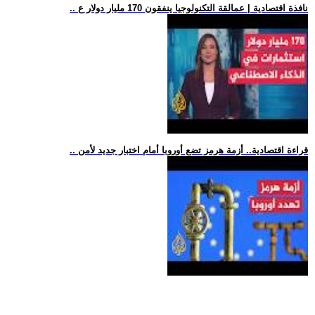
.. نافذة اقتصادية | عمالقة التكنولوجيا ينفقون 170 مليار دولار ع
.. قراءة اقتصادية.. أزمة هرمز تضع أوروبا أمام اختبار جديد لأمن