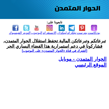
تابعونا على:
بودكاست
بنترست
تيلكرام
لينكدإن
الانستغرام
اليوتيوب
التويتر
الفيسبوك
تبرعاتكم وتبرعاتكن المالية تحفظ استقلال الحوار المتمدن،
فشاركونا في دعم استمرارية هذا الفضاء اليساري الحر
[اشترك في قناة ‫«الحوار المتمدن» على اليوتيوب]
الحوار المتمدن - موبايل
الموقع الرئيسي