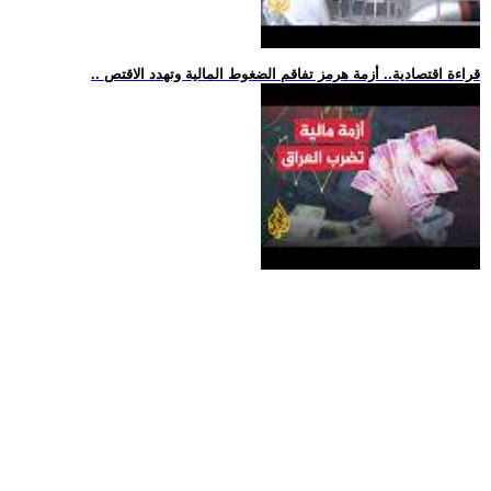
.. قراءة اقتصادية.. أزمة هرمز تفاقم الضغوط المالية وتهدد الاقتص