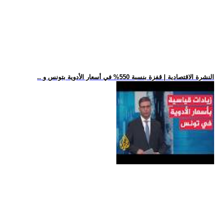
.. النشرة الاقتصادية | قفزة بنسبة 550% في أسعار الأدوية بتونس و