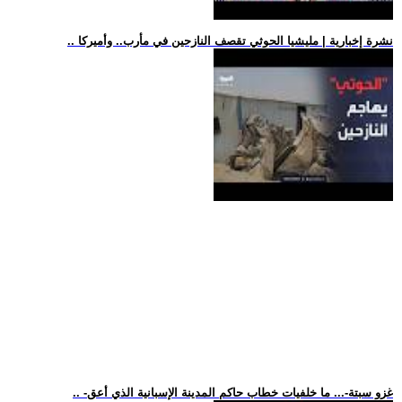
.. نشرة إخبارية | مليشيا الحوثي تقصف النازحين في مأرب.. وأميركا
.. -غزو سبتة-... ما خلفيات خطاب حاكم المدينة الإسبانية الذي أعق