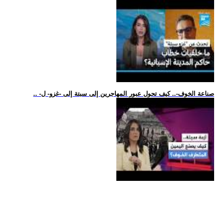
.. -صناعة الخوف-.. كيف تحول عبور المهاجرين إلى سبتة إلى -غزو- ل