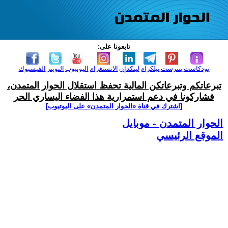
تابعونا على:
بودكاست
بنترست
تيلكرام
لينكدإن
الانستغرام
اليوتيوب
التويتر
الفيسبوك
تبرعاتكم وتبرعاتكن المالية تحفظ استقلال الحوار المتمدن،
فشاركونا في دعم استمرارية هذا الفضاء اليساري الحر
[اشترك في قناة ‫«الحوار المتمدن» على اليوتيوب]
الحوار المتمدن - موبايل
الموقع الرئيسي