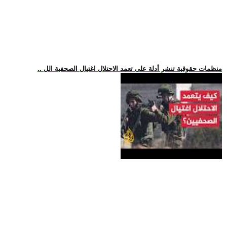
.. منظمات حقوقية تنشر أدلة على تعمد الاحتلال اغتيال الصحفية الل