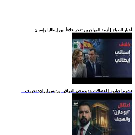
.. أخبار الصباح | أزمة المهاجرين تفجر خلافاً بين إيطاليا وإسبان
.. نشرة إخبارية | اعتقالات جديدة في العراق.. ورئيس إيران: نحن ف