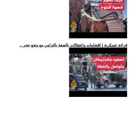
.. قراءة عسكرية | اقتحامات واعتقالات بالضفة بالتزامن مع وضع حجر