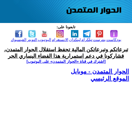
تابعونا على:
بودكاست
بنترست
تيلكرام
لينكدإن
الانستغرام
اليوتيوب
التويتر
الفيسبوك
تبرعاتكم وتبرعاتكن المالية تحفظ استقلال الحوار المتمدن،
فشاركونا في دعم استمرارية هذا الفضاء اليساري الحر
[اشترك في قناة ‫«الحوار المتمدن» على اليوتيوب]
الحوار المتمدن - موبايل
الموقع الرئيسي