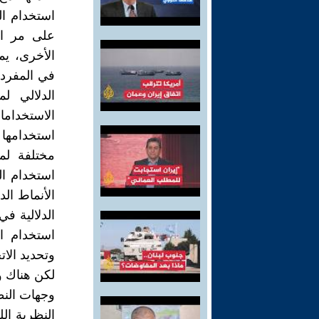
استخدام ال
على مر الز
الأخرى، يم
في المفردا
الدلالي ل
الاستخدام
استخدامها 
مختلفة لمع
استخدام ال
الأنماط ال
الدلالية في
استخدام ال
وتحديد الات
لكن هناك و
وجهات النظ
النظرية ال