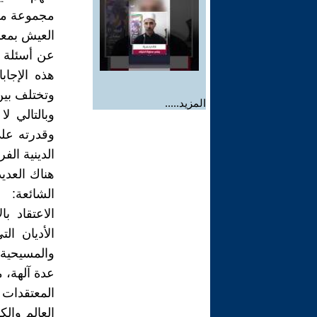
مجموعة من 
العيش بمعنى
عن أسئلة ا
هذه الإجاب
وتختلف بين 
المزيد.....
وبالتالي ل
وقدرته على
الدينية الف
هناك العديد
الشائعة:
الاعتقاد با
الأديان ال
والمسيحية و
عدة آلهة، م
المعتقدات
العالم والك