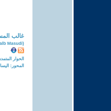
غالب الم
(Galb Masudi)
الحوار المتمدن-العدد: 7913 - 24
المحور: اليسار