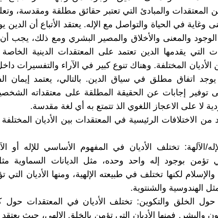
المعتقدات والمبادئ التي تعتبر حقائق مطلقة ومقدسة، وتعل
 وغاية في الحياة والتواصل مع الإله. يعتقد الأتباع أن الدين ي
لوجود والمعنى والأخلاق والمصير البشري ومع ذلك، يجب أن
ات التي يقدمها الدين تعتمد على المعتقدات الدينية الخاصة
الأديان المختلفة. وهناك تنوع كبير في الآراء والتفسيرات داخ
ا يوجد اتفاق مطلق في سياق الدين. بالتالي، يعتمد إيمان الف
 توفير إجابات عن الحقيقة المطلقة على معتقداته الشخصية
ردية لا على الاعجاز اللغوي الذ تتمتع به أي لغة مقدسة.
 من الاختلافات الرئيسية في المعتقدات بين الأديان المختلفة ا
لإله/الآلهة: تختلف الأديان في المفهوم الأساسي للإله أو الآل
تي تؤمن بوجود إله واحد وحده، مثل الديانات السماوية مثل
الإسلام لكنها تختلف في طبيعته الإلهية، ومنها الأديان التي ت
ثل الهندوسية والشنتوية.
 حول الخلق والتكوين: تختلف الأديان في المعتقدات حول ك
ون والبشر. فمنها الأديان التي تؤمن بالخلق الإلهي، حيث يعتقد أ