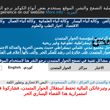
ة التصفح والنشر، الموقع يستخدم بعض أنواع الكوكيز نرجو النق
More info - المزيد
experience on our website
الفن
-
وكالة أنباء اليسار
-
وكالة أنباء العلمانية
-
وكالة أنباء العمال
-
وكا
الاقتصاد
-
اخبار الطب والعلوم
 الرئيسي لمؤسسة الحوار المتمدن
، علمانية، ديمقراطية، تطوعية وغير ربحية
ل مجتمع مدني علماني ديمقراطي حديث يضمن الحرية والعدالة الاجتم
حوار المتمدن على جائزة ابن رشد للفكر الحر والتى نالها أعلام في الفك
م مشاكل تقنية في تصفح الحوار المتمدن نرجو النقر هنا لاستخدام الموقع
كوردي
English
الاخبار
مراكز
الحوار المتمدن
ية والتمدن في العراق
-
غالب المسعودي
- النص الاعجازي وتطور اللغة
 وتبرعاتكن المالية تحفظ استقلال الحوار المتمدن، فشاركونا 
استمرارية هذا الفضاء اليساري الحر