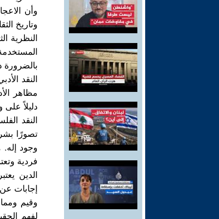
وأن الاعجا
وتاريخ الثق
النظرية ال
المستخدمة 
بالضرورة دل
النقد الأدب
مظاهر الأد
دليلاً على و
النقد الفل
تصورًا بشري
وجود إله. 
فردية وتعتم
الدين يعتب
إجابات عن 
وقيم وممار
لفهم الحقي