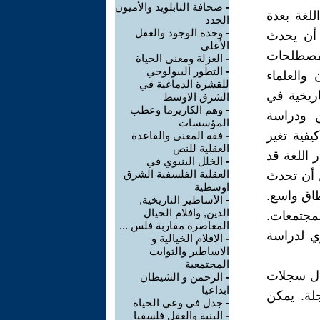
-
صحافة التابلويد والأميون
للغة بعدة
الجدد
-
وحدة الوجود والعقل
ن أن يحدث
الأعلى
المصطلحات
-
العزلة ومعنى الحياة
-
التطور البيولوجي
 والعلماء
للقشرة الدماغية في
اريخية في
الشرق الاوسط
-
وهم الكاريزما وعطب
ين ودراسة
المؤسسات
يفية تغير
-
فقه المعنى والقاعدة
العقلية للنص
 اللغة قد
-
الخلل البنيوي في
العقلية الفلسفية الشرق
ن أن تحدث
اوسطية
طاق واسع.
-
الأساطير التاريخية,
الدين, وافلام الخيال
مجتمعات.
المعاصرة مقاربة فلس ...
ي لدراسة
-
الافلام الخيالية و
الاساطير والثوابت
المجتمعية
لال سجلات
-
الرحمن و الشيطان
ابداعيا
لة. يمكن
-
جدل في وعي الحياة
-
البنية والعقل فلسفيا