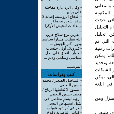
...
 والمعاني
-
وكان الرد غارة مفاجئة
على برلين!
المكتوبة
-
الدفاع الروسية: إصابة 3
التي حدثت
سفن شحن محملة
بإمدادات للجيش الأوكرا
م التحليل
...
كن تحليل
-
تقرير: نزع سلاح حزب
الله يتطلب مسارا سياسيا
 التي تم
ودورا أكبر للجيش ...
رات زمنية
-
فنزويلا.. أولى جلسات
الحوار.. اتفاق على -حل
لك، يمكن
سياسي وسلمي وديم ...
غة وتحديد
المزيد.....
ر الشبكات
كتب ودراسات
الي، يمكن
-
المناضل الصغير / محمد
 في اللغة
حسين النجفي
-
شموع لا تُطفئها الرياح /
محمد حسين النجفي
 منزل ومن
-
رؤية ليسارٍ معاصر: في
سُبل استنهاض اليسار
العراقي / رشيد غويلب
ري طبيعي،
-
كتاب: الناصرية وكوخ