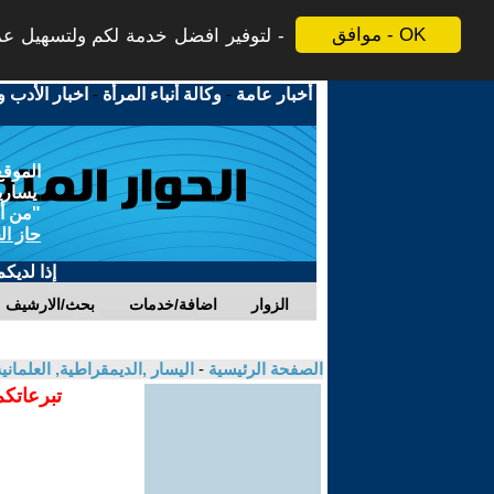
موافق - OK
لتوفير افضل خدمة لكم ولتسهيل عملي
أخبار عامة
-
وكالة أنباء المرأة
-
اخبار الأدب و
الموقع
يسارية
"من أج
حاز ال
إذا لديك
الزوار
اضافة/خدمات
بحث/الارشيف
الصفحة الرئيسية
-
اليسار ,الديمقراطية, العلمان
تبرعاتكم