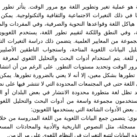
 هو عملية تغير وتطوير اللغة مع مرور الوقت. يتأثر تطور ا
 في ذلك التغيرات الاجتماعية والثقافية والتكنولوجية. يمك
هياكل اللغة وقواعدها النحوية والصرفية، وفي المفردات و
 وفي النطق واللكنة لتقييم تطور اللغة، يستخدم اللغويون
جموعة من المعايير العلمية. يتضمن ذلك دراسة التغيرات الت
ليل البيانات اللغوية المتاحة، واستجواب الناطقين الأصلي
للغة. يتم استخدام أدوات البحث والتحليل اللغوي لمعرفة ك
رور الوقت وتحديد مستويات التطور. على الرغم من أن انتشار
طورها بشكل معين، إلا أنه لا يعني بالضرورة تطورها. يمك
اللغة حتى في المجتمعات المحدودة التي لا تنتشر فيها على ن
د تظل لغة متطورة محدودة الانتشار في بعض البلدان أو ال
يستخدمون مجموعة واسعة من أدوات البحث والتحليل اللغو
. بعض الأدوات الشائعة التي يستخدمها اللغويون:
لغوي: يتضمن جمع البيانات اللغوية من اللغة المدروسة من خ
مسجلة، مثل النصوص التاريخية والأدبية والمحادثات المسج
 البيانات لتتبع التغيرات في النظام اللغوي على مر الزمن.