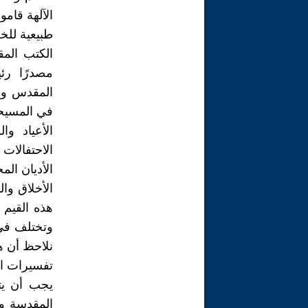
الآلهة قامو
طبيعية للخ
الكتب المق
مصدرًا رئي
المقدس واح
في المسيحي
الأعياد و
الاحتفالا
الأديان المخ
الأخلاق وال
هذه القيم 
وتختلف في 
نلاحظ أن ه
تفسيرات الم
يجب أن يت
المقدسة وال