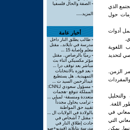
-
الصفة والحال فلسفيا
جتمع الذي
المزيد.....
ومات حول
شمل أدوات
أخبار عامة
ي.
-
طالب يطلق النار داخل
مدرسة في تايلاند.. مقتل
 اللغوية
معلم وإصابة 15 ...
صي لتحديد
-
رميًا بالرصاص.. مقتل
مؤثر مكسيكي أثناء بث
مباشر بعد توقف درا ...
-
بعد فوزه بالانتخابات
مر الزمن.
التمهيدية.. هل يستطيع
والمفردات
عبدالرحمن السيد ت ...
-
مسؤول سعودي لـCNN:
المملكة تتوقع -هجمات
والتحليل
متعددة ومنسقة- لميلي ...
-
ترامب يحاول مجدداً
ور اللغة.
تقييد حق المواطنة
لمعاني في
بالولادة في الولايات ال ...
-
مقتل 7 أشخاص في
معاني التي
حادث إطلاق النار في
يها. يمكن
مدرسة بتايلاند (فيديو+صو