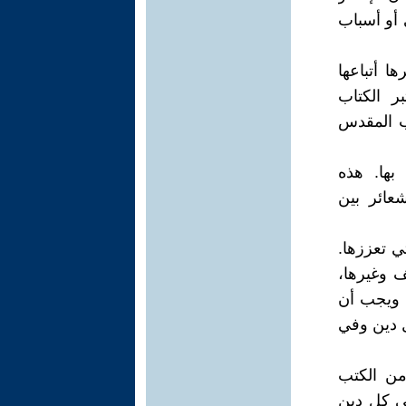
ي أو أسباب
ا أتباعها
بر الكتاب
اب المقدس
بها. هذه
عائر بين
تي تعززها.
ف وغيرها،
، ويجب أن
ل دين وفي
من الكتب
في كل دين