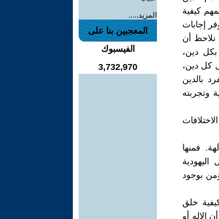
مهم كيفية
المزيد.....
وفر إجابات
المعجبين بنا على
 نلاحظ أن
الفيسبوك
 بكل دين،
ل كل دين،
3,732,970
رد بالدين
 وتجربته
لاختلافات
هة. فمنها
 اليهودية
ؤمن بوجود
يفية خلق
ن الإله أو