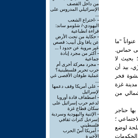
من داخل القصف
الإسرائيلي المدروس على
...
-
-اختراع الشعب
اليهودي-/ شلومو ساند:
قراءة انطباعية
-
حكاية من تحت الأرض
اناً "ما
عن يافا وتل أبيب: قصص
غير مروية عن حدود ا ...
لى حماس.
-
أكثر من مجرد إبادة
؛ بحيث لا
جماعية
-
مجرد معركة أخرى أم
 عمليات إبادة للفضاء المكاني* spaciocide الغزّي، بيد أن
حرب تحرير فلسطينية؟
بنشوة فخر
عملية طوفان الأقصى غي
...
دينة غزة
-
على أمريكا وقف دعمها
لإسرائيل
شمالي من
-
اصطفاف قادة أوروبا
لدعم حرب إسرائيل على
سكان قطاع غزة
بها حناجر
-
الإثنية واليهودية وسردية
اجتماعي ؛
إسرءيل كتراث ثقافي
فلسطيني
ملحة لوضع
-
أمريكا أسّ الحرب
الحكومات
الأخيرة