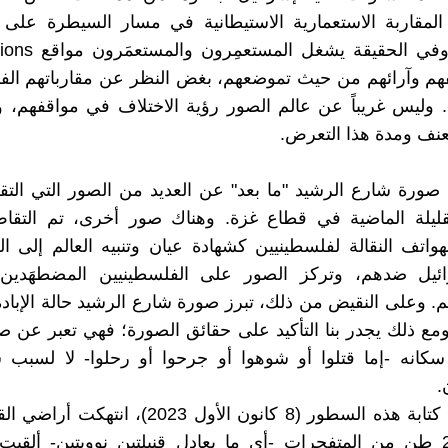
لمقاربة الاستعمارية الاستيطانية في مسار السيطرة على
م وآرائهم من حيث تموضعهم، بغض النظر عن مقارباتهم الفر
 وليس غريباً عن عالم الصور رؤية الاختلاف في مواقفهم، 
نف ومدة هذا التعرض.
صورة شارع الرشيد "ما بعد" عن العديد من الصور التي الت
القليلة الماضية في قطاع غزة. وهناك صور أخرى، تم التقا
واتف النقالة لفلسطينيين كشهادة عيان وتنبيه العالم إلى ا
ئيل ضدهم، وتركز الصور على الفلسطينيين المضطهَدين 
 وعلى النقيض من ذلك، تبرز صورة شارع الرشيد حالة الإبادة
 ومع ذلك يجدر بنا التأكيد على حقائق الصورة؛ فهي تعبر عن 
سكانه -إما قتلوا أو شوهوا أو جرحوا أو رحلوا- لا لسبب 
.
وحتى حتى كتابة هذه السطور (8 كانون الأول 2023)، ا
من 25000 طن من المتفجرات -أي ما يعادل قنبلتين نوويتين- ألقي