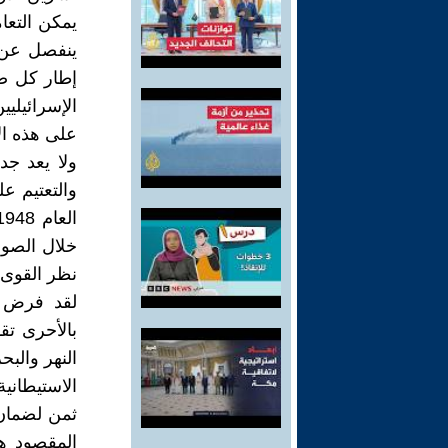
يمكن التعا
ينفصل عن ح
إطار كل صو
الإسرائيلي
على هذه ال
ولا يعد جد
والتعتيم عل
خلال الصور 
نظر القوى ا
لقد فرض ت
بالأحرى تق
النهر والبح
الاستيطاني
ثمن لضمان 
المقصود ه