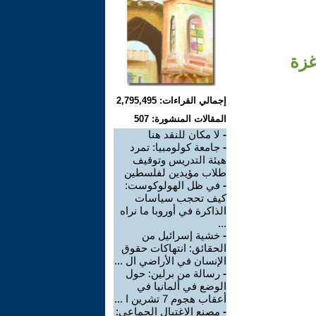
غزة
إجمالي القراءات: 2,795,495
المقالات المنشورة: 507
-
لا مكان للنقد هنا
-
جامعة كولومبيا: تمرد
هيئة التدريس وتوقيف
طلاب مؤيدين لفلسطين
-
في ظل الهولوكوست:
كيف تحجب سياسات
الذاكرة في أوروبا ما نراه
...
-
خشية إسرائيل من
الحقائق: انتهاكات حقوق
الإنسان في الأراضي ال ...
-
رسالة من برلين: حول
الوضع في ألمانيا في
أعقاب هجوم 7 تشرين ا ...
-
مصنع الاغتيال الجماعي: