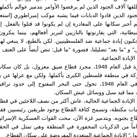
ها آلاف الجنود الذين لم يرفضوا الأوامر بتدمير عوالم بأكمله
جنود الذين قادوا الدبابات فيما يشبه موكب إمبراطوري [استع
 أجبر سكانها على المغادرة إن لم يكونوا قد قتلوا بالفعل. إنه
انية، التي يقارنونها بالنازيين لتبرير أفعالهم، بينما ينكرو
بون إبادة جماعية ضد الفلسطينيين. لكن بالطبع، لا ينبغي لهذا
" و "ما بعد" تضليلنا، فصورة "ما قبل: تنص أيضاً على العنف ا
الإبادة الجماعية.
لم تكن غزة قبل العام 1948، مجرد قطاع ضيق معزول، بل كان س
كة في منطقة فلسطين الكبرى بأكملها. ولكن مع عزلها عن ب
فلسطين في العام 1948، تحول حتى البحر المفتوح إلى حدود ترا
ة، مما قيد سبل ووسائل عيش السكان.
الإبادة الجماعية الحالية، عاش أكثر من نصف اللاجئين في قط
مات مكتظة، وتسمح كثافة القطاع بوجود طريقين رئيسيين فق
ع بجنوبه. وبتدمير غزة الآن، محت القوات العسكرية الإسرائ
ماً من الذكريات المحفورة في المنطقة وهي تمثل في الحق
ل" الإبادة الجماعية المتعددة المفروضة على سكان القطاع.