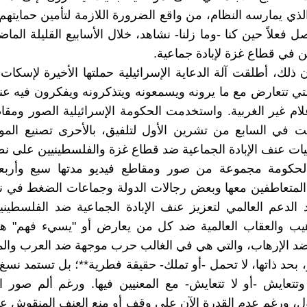
الذي يمارسه النظام، من واقع الضرورة اللازمة لتأمين حمايتهم
 فعلاً حين كنا -وما زلنا- نشاهد، خلال الأسابيع القليلة الما
ن في قطاع غزة لإبادة جماعية.
لك، أطلقت آلة الدعاية الإسرائيلية حملتها الأخيرة لإسكات
التي تتعارض مع ما يرونه ويسمعونه ويتذكرونه ويفكرون فيه عند
لام غير الغربية. واستخدمت الحكومة الإسرائيلية الصور ومقاط
ت في السابع من تشرين الأول لتلفيق، بالأحرى تصنيع المو
يات عنف الإبادة الجماعية ضد قطاع غزة والفلسطينيين على ن
كومة مجموعة من صور ومقاطع فيديو مدتها سبع وأربع
لمتعاطفين معها وبعض رجالات الدولة وجماعات الضغط في نح
الدعم العالمي لتعزيز عنف الإبادة الجماعية ضد الفلسطيني
هيب والعقاب العالمية ضد كل من يعارض أو "يسيء فهم" ه
د الإرهاب، والتي هي في الغالب حرب موجهة ضد العرب وال
 بحد ذاتها، لا تحمل -أو تملك- حقيقة فطرية**؛ بل تستمد نسغ 
تتعايش -أو لا تتعايش- مع المعنيين فيها. ورغم ألم صور 
ل، ورغم عدم القدرة الآن على وقف أو منع العنف المنقوش عليها