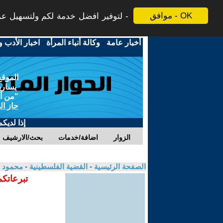
موافق - OK
لتوفير افضل خدمة لكم ولتسهيل عملي
أخبار عامة
-
وكالة أنباء المرأة
-
اخبار الأدب و
الموقع
يسارية
"من أج
حاز ال
إذا لديك
الزوار
اضافة/خدمات
بحث/الارشيف
الصفحة الرئيسية
-
القضية الفلسطينية
-
محمود ا
تبرعاتكم