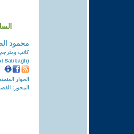
السل
محمود الص
كاتب ومترجم
(Mahmoud Al Sabbagh)
الحوار المتمدن-العدد: 7860 - 24
المحور: القضي