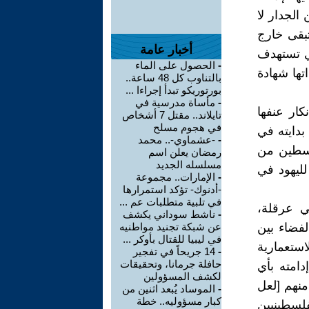
الجدار لا
تبقى خارج
أخبار عامة
تي تستهدف
-
الحصول على الماء
تها شهادة
بالتناوب كل 48 ساعة..
بورتوريكو تبدأ إجراءا ...
-
مأساة مدرسية في
كار عنفها
تايلاند.. مقتل 7 أشخاص
في هجوم مسلح
بدايته في
-
-عشماوي-.. محمد
 فلسطين من
رمضان يعلن اسم
مسلسله الجديد
لليهود في
-
الإمارات.. مجموعة
-أدنوك- تؤكد استمرارها
في تلبية متطلبات عم ...
ي عرقلة،
-
ناشط سوداني يكشف
لفضاء بين
عن شبكة تجنيد مواطنيه
في ليبيا للقتال بأوكر ...
لاستعمارية
-
14 جريحاً في تفجير
حافلة جرمانا، وتحقيقات
دامته بأي
لكشف المسؤولين
منهم [لعل
-
الموساد يُبعد اثنين من
كبار مسؤوليه.. خطة
لسطينيين