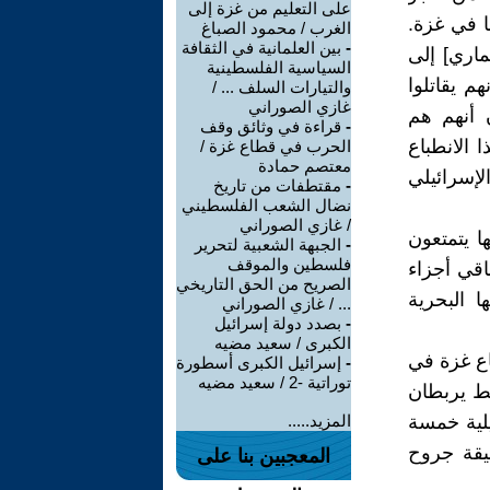
على التعليم من غزة إلى
ا في غزة.
الغرب / محمود الصباغ
-
بين العلمانية في الثقافة
ماري] إلى
السياسية الفلسطينية
م يقاتلوا
والتيارات السلف ... /
غازي الصوراني
ن أنهم هم
-
قراءة في وثائق وقف
 الانطباع
الحرب في قطاع غزة /
معتصم حمادة
لإسرائيلي
-
مقتطفات من تاريخ
نضال الشعب الفلسطيني
/ غازي الصوراني
كانها يتمتعون
-
الجبهة الشعبية لتحرير
فلسطين والموقف
اقي أجزاء
الصريح من الحق التاريخي
قبها البحرية
... / غازي الصوراني
-
بصدد دولة إسرائيل
الكبرى / سعيد مضيه
اع غزة في
-
إسرائيل الكبرى أسطورة
توراتية -2 / سعيد مضيه
ط يربطان
يلية خمسة
المزيد.....
يقة جروح
المعجبين بنا على