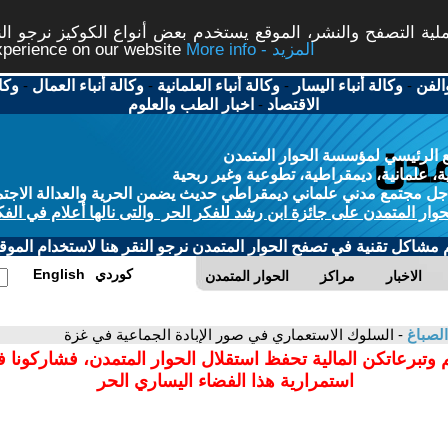
ة التصفح والنشر، الموقع يستخدم بعض أنواع الكوكيز نرجو النق
More info - المزيد
experience on our website
الفن
-
وكالة أنباء اليسار
-
وكالة أنباء العلمانية
-
وكالة أنباء العمال
-
وكا
الاقتصاد
-
اخبار الطب والعلوم
 الرئيسي لمؤسسة الحوار المتمدن
، علمانية، ديمقراطية، تطوعية وغير ربحية
ل مجتمع مدني علماني ديمقراطي حديث يضمن الحرية والعدالة الاجتم
حوار المتمدن على جائزة ابن رشد للفكر الحر والتى نالها أعلام في الفك
م مشاكل تقنية في تصفح الحوار المتمدن نرجو النقر هنا لاستخدام الموقع
كوردي
English
الاخبار
مراكز
الحوار المتمدن
لصباغ
- السلوك الاستعماري في صور الإبادة الجماعية في غزة
 وتبرعاتكن المالية تحفظ استقلال الحوار المتمدن، فشاركونا 
استمرارية هذا الفضاء اليساري الحر