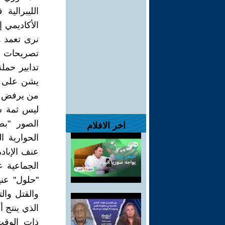
الليبرالي
الأكاديمي 
نرى تعمد ه
تصريحات وب
تدابير حملة
يشن على غز
من يرفض هذ
الصور "بص
اخر الافلام
الحوارية ا
عنف الإبادة
الجماعية ع
"حلول" عن
والقتل وال
الذي ينتج 
ذات الوقت