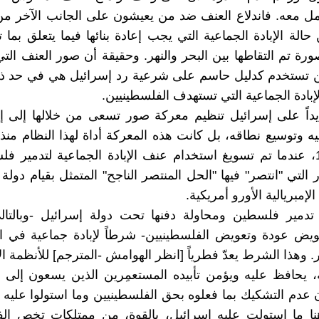
مل معه. فاندلاع العنف ضد من يعيشون على الجانب الآخر من 
الة الإبادة الجماعية التي يجب إعادة بنائها فيما يتعلق بما 
رة تم التقاطها بين البحر والنهر. وحقيقة أن صور العنف ال
ين تستخدم كدليل حاسم على شرعية رد إسرائيل هي في حد ذا
إبادة الجماعية التي تستهدف الفلسطينيين.
يداً على إسرائيل تنظيم معركة صور تسعى من خلالها إلى إن
يه وتوسيع نطاقه، بل كانت هذه المعركة أداة لهذا النظام منذ 
العام 1948، عندما تم تسويغ استخدام عنف الإبادة الجماعية لتدمير
التي "انتصر" فيها "الحل المنتصر الناجح" المتمثل بقيام دولة 
لإمبريالية الأورو أمريكية.
دمير فلسطين ومحاولة دفنها تحت دولة إسرائيل -وبالتال
ويض عودة وتعويض الفلسطينيين- شرطاً لإبادة جماعية في ا
ر. وهذا الشرط يعدّ فطرياً [انظر الهوامش -المترجم] للأنظمة ا
ة، يحافظ عليه ويؤمن تأبيده المستعمِرين الذين يسعون إلى إ
عدم التشكيك بما فعلوه بحق الفلسطينيين وما استولوا عليه 
نا ما استولت عليه إسرائيل، بالقوة، من ممتلكات تخص الف