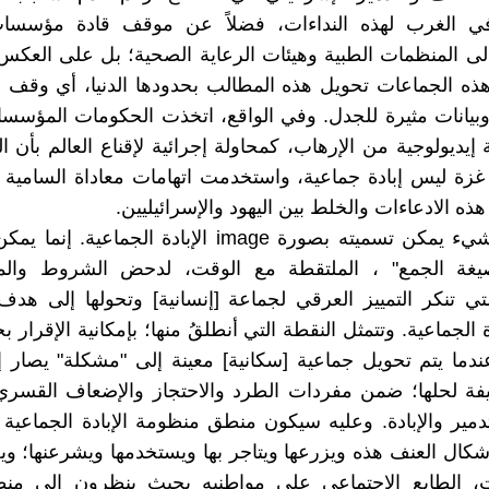
ة في الغرب لهذه النداءات، فضلاً عن موقف قادة مؤسس
إلى المنظمات الطبية وهيئات الرعاية الصحية؛ بل على العك
ذه الجماعات تحويل هذه المطالب بحدودها الدنيا، أي وقف ا
يانات مثيرة للجدل. وفي الواقع، اتخذت الحكومات المؤسسا
 إيديولوجية من الإرهاب، كمحاولة إجرائية لإقناع العالم بأن ا
ة ليس إبادة جماعية، واستخدمت اتهامات معاداة السامية س
ه الادعاءات والخلط بين اليهود والإسرائيليين.
ليس ثمة شيء يمكن تسميته بصورة image الإبادة الجماعية
يغة الجمع" ، الملتقطة مع الوقت، لدحض الشروط وال
لتي تنكر التمييز العرقي لجماعة [إنسانية] وتحولها إلى ه
 الجماعية. وتتمثل النقطة التي أنطلقُ منها؛ بإمكانية الإقرار بج
ندما يتم تحويل جماعية [سكانية] معينة إلى "مشكلة" يصار 
يفة لحلها؛ ضمن مفردات الطرد والاحتجاز والإضعاف القسر
تدمير والإبادة. وعليه سيكون منطق منظومة الإبادة الجماعية 
أشكال العنف هذه ويزرعها ويتاجر بها ويستخدمها ويشرعنها؛ 
، الطابع الاجتماعي على مواطنيه بحيث ينظرون إلى منطق