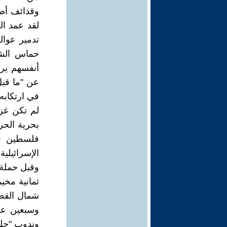
وقذائف أطلق
لقد عمد ال
تدمير عوالم
حماس الشيط
أنفسهم يرتك
عن "ما قبل
في ارتكابه 
بحرية الحر
الإسرائيلي
وقبل حملة 
ثمانية مخي
شمال القطا
وسبعين عا
وندوب "حلو