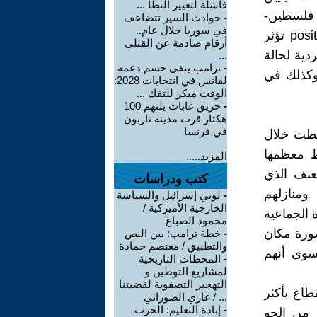
فاشلة لتغيير النظا ...
 فلسطين-
-
حوادث السير تتضاعف
في سوريا خلال عام..
المترجم]. وفي الحقيقة يشغل المستعمِرون والمستعمَرون مواقع positions تؤثر
أرقام صادمة عن القتلى
دية لحالة
...
-
ترامب ينفي حسم دعمه
وكذلك في
لفانس في انتخابات 2028:
الوقت مبكر للتفك ...
-
حريق غابات يلتهم 100
هكتار قرب مدينة ناربون
في فرنسا
قطت خلال
ط معظمها
المزيد.....
لعنف الذي
كتب ودراسات
ومنازلهم
-
لوبي إسرائيل والسياسة
الخارجية الأميركية /
 الجماعية
محمود الصباغ
صورة مكان
-
خطة ترامب: بين النص
والتطبيق / معتصم حمادة
سوى أنهم
-
المحطات التاريخية
لمشاريع التوطين و
التهجير التصفوية لقضيتنا
نتهكت أراضي القطاع بأكثر
... / غازي الصوراني
-
إبادة التعليم: الحرب
ت من الجو