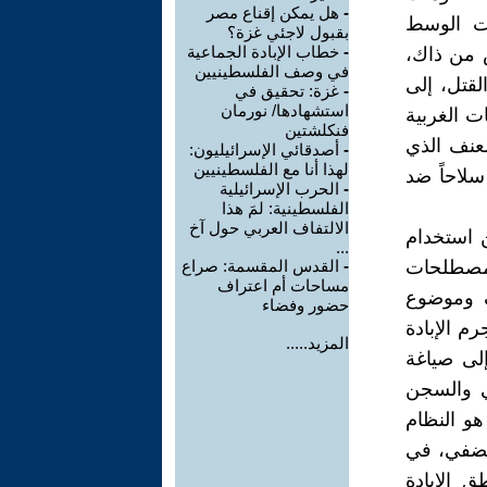
-
هل يمكن إقناع مصر
ات الوسط
بقبول لاجئي غزة؟
-
خطاب الإبادة الجماعية
س من ذاك،
في وصف الفلسطينيين
لقتل، إلى
-
غزة: تحقيق في
استشهادها/ نورمان
ت الغربية
فنكلشتين
لعنف الذي
-
أصدقائي الإسرائيليون:
لهذا أنا مع الفلسطينيين
لاحاً ضد
-
الحرب الإسرائيلية
الفلسطينية: لمَ هذا
الالتفاف العربي حول آخ
. إنما يمكن استخدام
...
مصطلحات
-
القدس المقسمة: صراع
مساحات أم اعتراف
دف وموضوع
حضور وفضاء
رم الإبادة
المزيد.....
إلى صياغة
ي والسجن
هو النظام
ويضفي، في
 الإبادة