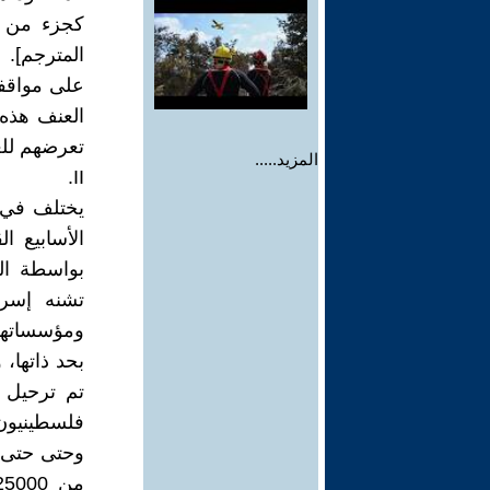
كجزء من ا
على مواقفه
العنف هذه.
تعرضهم للع
المزيد.....
II.
يختلف في 
الأسابيع 
بواسطة اله
تشنه إسرا
ومؤسساتهم.
بحد ذاتها،
تم ترحيل 
فلسطينيون