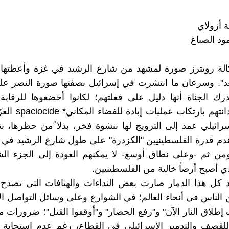
ة أزولاي
د الصباغ
ة رويترز صورة لمشهد من شارع الرشيد في غزة وأعطتها عنو
عد". وسرعان ما انتشرت في إسرائيل بصفتها صورة النصر ع
رك الجناة أنها دليل على فعلتهم؛ لكانوا أخضعوها للرقابة
تستخدم لإدانتهم بارتكاب
إسرائيلي عمد إلى الترويج لها بنشوة فخر، بدلا ًمن حظرها، 
م قدرة الفلسطينيين "الكزدرة" على طول شارع الرشيد في م
ومن ثم -وعلى نطاق أوسع- لا يمكنهم العودة إلى الجزء ال
ي أصبح أرضاً خالية من الفلسطينيين.
د كل هذا الدمار صارت بعض النداءات والهتافات التي تصدح 
ن الناس في أنحاء العالم؛ في الشوارع وعلى وسائل التواصل ال
إطلاق النار الآن" و"رفع الحصار" و"أوقفوا القتل"؛ ضرورات 
لقصف والتدمير الإسرائيلي في القطاع، رغم عدم استجابة 