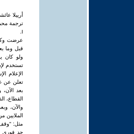
أرييلا عائش
ترجمة محمو
I.
عرضت وكال
قبل وما ب
ولو كان يد
الإعلام ال
تعلن عن عد
بعد الآن، 
القطاع، الذ
والآن، وبع
الملايين م
مثل: "وقف 
حد فوري ل