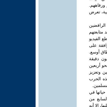
 ورفاههم.
ضية، تعرض
 الرافضين
 متابعتهم
ع الفيديو
افقة على
طاق أوسع.
ون دقيقة
و أربعين
ين وتعزيز
ذه الحرب
مسلمين.
حياتها في
السابع من
، إلا أنه