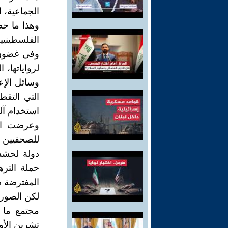
الجماعية، 
وهذا ما حصل
الفلسطينيي
وفي غضون ذ
لرواياتها، 
وسائل الإع
التي التقط
استخدام آل
وعرضت الح
للصحفيين ا
دولة لحشد 
حملة التر
المفترضة ض
لكن الصور،
مجتمع ما و
تشرين الأو