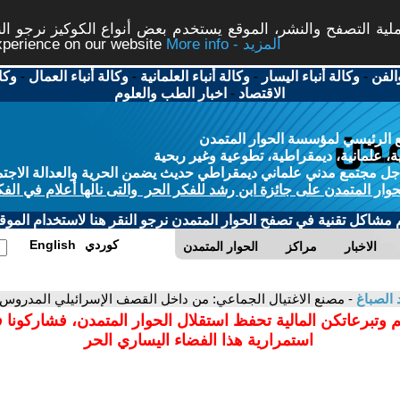
ة التصفح والنشر، الموقع يستخدم بعض أنواع الكوكيز نرجو النق
More info - المزيد
experience on our website
الفن
-
وكالة أنباء اليسار
-
وكالة أنباء العلمانية
-
وكالة أنباء العمال
-
وكا
الاقتصاد
-
اخبار الطب والعلوم
 الرئيسي لمؤسسة الحوار المتمدن
، علمانية، ديمقراطية، تطوعية وغير ربحية
ل مجتمع مدني علماني ديمقراطي حديث يضمن الحرية والعدالة الاجتم
حوار المتمدن على جائزة ابن رشد للفكر الحر والتى نالها أعلام في الفك
م مشاكل تقنية في تصفح الحوار المتمدن نرجو النقر هنا لاستخدام الموقع
كوردي
English
الاخبار
مراكز
الحوار المتمدن
الصباغ
- مصنع الاغتيال الجماعي: من داخل القصف الإسرائيلي المدروس
م وتبرعاتكن المالية تحفظ استقلال الحوار المتمدن، فشاركونا
استمرارية هذا الفضاء اليساري الحر