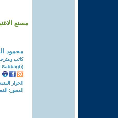
مصنع الاغت
محمود ال
كاتب ومترج
(Mahmoud Al Sabbagh)
الحوار المتمدن-العدد: 7813 -
المحور: القض