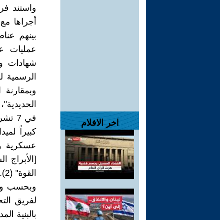
واستند فر
أجراها مع
بينهم عنا
عمليات عس
شهادات وب
الرسمية ل
في 7 
اخر الافلام
كبيراً لم
عسكرية وا
[الأبراج ا
القوة" (2).
وبحسب وصف
لفريق الت
بالبنية ال