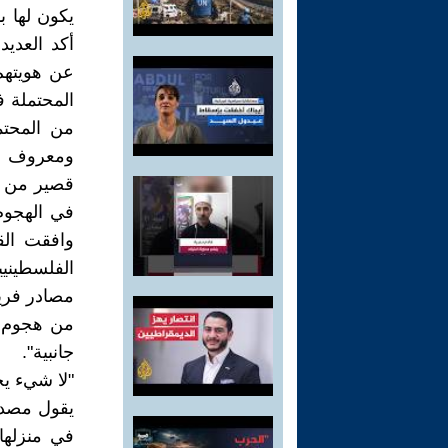
يكون لها ب
أكد العدي
عن هويتهم
المحتملة ف
من المحت
ومعروف مس
قصير من تن
في الهجوم
وافقت الق
الفلسطيني
مصادر فريق
من هجوم 
جانبية".
"لا شيء ي
في منزلها