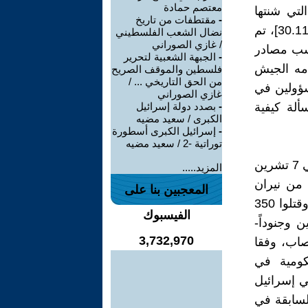
معتصم حمادة
لتي شنتها
-
مقتطفات من تاريخ
إسرائيل على غزة في العام 2014. وحتى وقت كتابة هذا التقرير [30.11.2023]، تم
نضال الشعب الفلسطيني
/ غازي الصوراني
د. وبحسب مصادر
-
الجبهة الشعبية لتحرير
دمه الجيش
فلسطين والموقف الصريح
من الحق التاريخي ... /
سؤولين في
غازي الصوراني
بمسألة كيفية
-
بصدد دولة إسرائيل
الكبرى / سعيد مضيه
-
إسرائيل الكبرى أسطورة
توراتية -2 / سعيد مضيه
شنت إسرائيل هجومها على غزة في أعقاب الهجوم الذي قادته حماس في 7 تشرين
المزيد.....
بل من نيران
المعجبين بنا على
الصواريخ، ارتكب مسلحون فلسطينيون مجزرة ضد أكثر من 840 مدنياً وقتلوا 350
الفيسبوك
حوالي 240 شخصاً -مدنيين وجنوداً-
3,732,970
تصاب، وفقا
كومية في
 في إسرائيل
لسابقة في