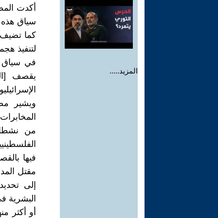
أكدت المص
سياق هذه ا
كما تضيف 
لتنفيذ هج
في سياق ان
المزيد.....
يقصف [الم
الإسرائيليو
ويشير مصد
من نشطاء 
الفلسطينيي
فيها بالقص
مقتل المدن
إلى تحديد