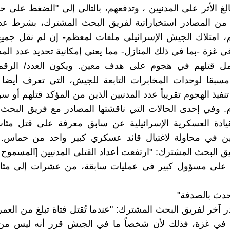
الغ الأثر على المدنيين ، وتدفعهم، بالتالي إلى "الضغط على 
د من المصادر استخباراتية لفريق البحث المشترك، بشرط ع
، امتلاك الجيش الإسرائيلي ملفات لمعظم- إن لم نقل جميع
ي غزة -بما في ذلك المنازل- مما يعني إمكانية تحديد عدد المد
مل قتلهم في هجوم على هدف معين. ويكون العدد/ الر
بقا لوحدات المخابرات التابعة للجيش، التي تعرف أيضا
فيذ الهجوم تقريباً عدد المدنيين الذين من المؤكد قتلهم أو 
. وفي إحدى الحالات التي ناقشتها المصادر مع فريق البحث
يادة العسكرية الإسرائيلية عن سابق معرفة على قتل مئات
ين في محاولة لاغتيال قائد عسكري كبير واحد من حماس. 
 البحث المشترك: "ارتفعت أعداد القتلى المدنيين [المسموح 
على مسؤول كبير في عمليات سابقة، من عشرات إلى مئا
حدث بالصدفة"
 في غزة، فذلك لأن شخصاً ما في الجيش قرر أنه ليس من 