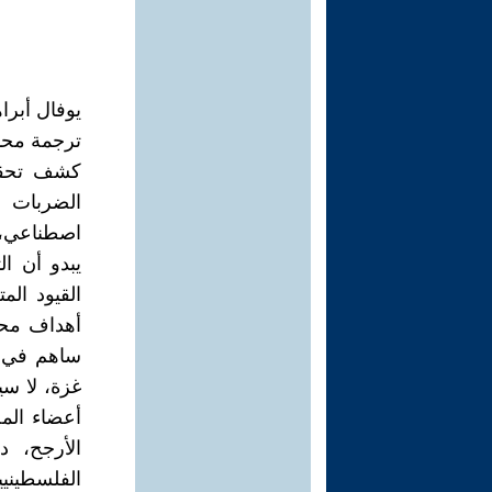
يوفال أبرا
ترجمة محم
الضربات 
اصطناعي، ا
يبدو أن ا
القيود الم
أهداف محت
ساهم في رؤ
غزة، لا س
أعضاء المخ
الأرجح، د
الفلسطينيين 