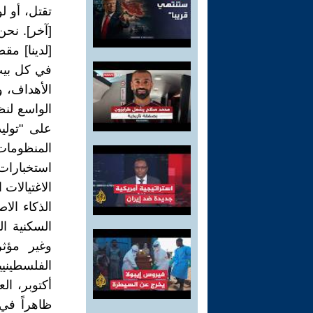
تقتل، أو 
[آخر]. نح
[لدينا] مق
في كل بيت"
الأهداف، و
الواسع لنظ
على "توليد
المنظومات
استخبارات
الاغتيالات
الذكاء الا
السكنية ا
وغير مؤث
الفلسطينيي
أكتوبر، ال
ظاهراً في