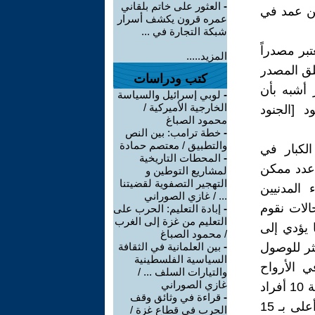
-
العثور على خاتم بلقاني
عن عمد في
عمره قرون يكشف أسرار
شبكة التجارة في ...
بر مصدراً
المزيد.....
ق المصدر
كتب ودراسات
 أشبه بأن
-
لوبي إسرائيل والسياسة
الخارجية الأميركية /
 [الجنود
محمود الصباغ
-
خطة ترامب: بين النص
والتطبيق / معتصم حمادة
لكبار في
-
المحطات التاريخية
 أكبر عدد ممكن
لمشاريع التوطين و
التهجير التصفوية لقضيتنا
المدنيين
... / غازي الصوراني
الات نقوم
-
إبادة التعليم: الحرب على
التعليم من غزة إلى الغرب
 يؤدي إلى
/ محمود الصباغ
كثر للوصول
-
بين العلمانية في الثقافة
السياسية الفلسطينية
 الأرواح
والتيارات السلف ... /
غازي الصوراني
البشرية في غزة منذ 7 تشرين الأول/أكتوبر. لقد فقدت أكثر من 300 عائلة 10 أفراد
-
قراءة في وثائق وقف
أو أكثر منها في القصف الإسرائيلي في الشهرين الماضيين – وهو رقم أعلى بـ 15
الحرب في قطاع غزة /