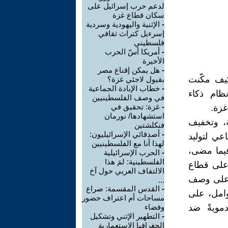
لدعم حرب إسرائيل على
سكان قطاع غزة
-
الإثنية واليهودية وسردية
إسرءيل كتراث ثقافي
فلسطيني
-
أمريكا أسّ الحرب
الأخيرة
-
هل يمكن إقناع مصر
ام به فريق مشترك من مجلة +972 و Local Call كيف مكّنت
بقبول لاجئي غزة؟
-
خطاب الإبادة الجماعية
ظام ذكاء
في وصف الفلسطينيين
-
غزة: تحقيق في
غزة.
استشهادها/ نورمان
، وتخفيف
فنكلشتين
-
أصدقائي الإسرائيليون:
عي لتوليد
لهذا أنا مع الفلسطينيين
يما مضى،
-
الحرب الإسرائيلية
الفلسطينية: لمَ هذا
 على قطاع
الالتفاف العربي حول آخ
ء على وصف
...
-
القدس المقسمة: صراع
وامل، على
مساحات أم اعتراف حضور
مويةً ضد
وفضاء
-
التطهير الإثني وتشكيل
الجغرافيا الاستعمارية