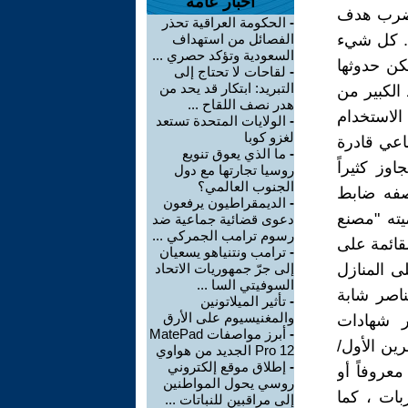
أخبار عامة
ل ضرب هدف
-
الحكومة العراقية تحذر
ة. كل شيء
الفصائل من استهداف
السعودية وتؤكد حصري ...
كن حدوثها
-
لقاحات لا تحتاج إلى
التبريد: ابتكار قد يحد من
 الكبير من
هدر نصف اللقاح ...
الاستخدام
-
الولايات المتحدة تستعد
لغزو كوبا
اعي قادرة
-
ما الذي يعوق تنويع
وز كثيراً
روسيا تجارتها مع دول
الجنوب العالمي؟
صفه ضابط
-
الديمقراطيون يرفعون
ته "مصنع
دعوى قضائية جماعية ضد
رسوم ترامب الجمركي ...
لقائمة على
-
ترامب ونتنياهو يسعيان
ى المنازل
إلى جرّ جمهوريات الاتحاد
السوفيتي السا ...
ناصر شابة
-
تأثير الميلاتونين
والمغنيسيوم على الأرق
ر شهادات
-
أبرز مواصفات MatePad
ين الأول/
Pro 12 الجديد من هواوي
-
إطلاق موقع إلكتروني
معروفاً أو
روسي يحول المواطنين
ات ، كما
إلى مراقبين للنباتات ...