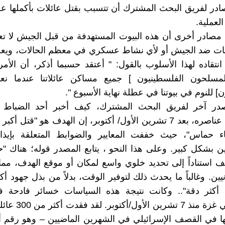
ادر لفريق البحث المشترك أن تتسبب بقتل عائلات بأكملها 
لعملية.
مصادر أخرى أن هذه البيوت المستهدفة من قبل الجيش لا تعت
مات ضد الجيش أو لأي نشاط عسكري في معظم الحالات، ويعل
تقاده لهذا الأسلوب بالقول: " أعتقد حسبما أذكر، أن الأمر
سلحون الفلسطينيون ] جميع مساكن عائلاتنا عندما نعود
ن] للنوم في بيوتنا في عطلة نهاية الأسبوع ".
ر آخر لفريق البحث المشترك، كيف أخبر أحد الضباط ا
المخابرات عناصره، بعد 7 تشرين الأول/ أكتوبر، إن الهدف هو "قتل
حماس"، حيث خففت المعايير والضوابط المتعلقة بإيذاء 
ن بشكل كبير. وعلى هذا النحو ، يتابع المصدر قوله؛ هناك "ح
ف استناداً إلى تحديد خلوي واسع لمكان أو موقع الهدف، مما
يين. وغالباً ما يحدث ذلك لتوفير الوقت، بدلاً من بذل جهود أ
 أكثر دقة".. وكانت نتيجة هذه السياسات خسائر فادحة في