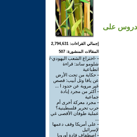
مدروس على
إجمالي القراءات: 2,794,631
المقالات المنشورة: 507
-
-اختراع الشعب اليهودي-/
شلومو ساند: قراءة
انطباعية
-
حكاية من تحت الأرض
عن يافا وتل أبيب: قصص
غير مروية عن حدود ا ...
-
أكثر من مجرد إبادة
جماعية
-
مجرد معركة أخرى أم
حرب تحرير فلسطينية؟
عملية طوفان الأقصى غي
...
-
على أمريكا وقف دعمها
لإسرائيل
-
اصطفاف قادة أوروبا