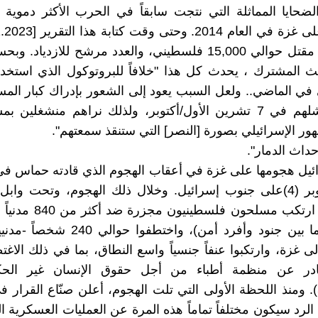
حايا المماثلة التي نتجت سابقاً في الحرب الأكثر دموية ا
الإبلاغ عن مقتل حوالي 15,000 فلسطيني، والعدد مرشح للازديا
ث المشترك ، يحدث كل هذا "خلافاً للبروتوكول الذي استخ
 في الماضي.. ولعل السبب يعود إلى الشعور بإدراك كبار الم
الجيش فشلهم في 7 تشرين الأول/أكتوبر، ولذلك نراهم منشغلين 
هور الإسرائيلي بصورة [النصر] التي ستنقذ سمعتهم".
حداث الدمار".
الأول/ أكتوبر (4)على جنوب إسرائيل. وخلال ذلك الهجوم، وتحت وا
عسكرياُ (ما بين جنود وأفرد أمن)، واختطفوا 
ى غزة، وارتكبوا عنفاً جنسياً واسع النطاق، بما في ذلك الاغ
ادر عن منظمة أطباء من أجل حقوق الإنسان غير الح
إسرائيل(5). ومنذ اللحظة الأولى التي تلت الهجوم، أعلن صنّاع القرار
لرد سيكون مختلفاً تماماً هذه المرة عن العمليات العسكرية ا