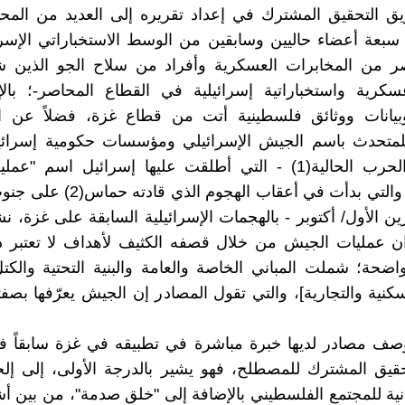
يق التحقيق المشترك في إعداد تقريره إلى العديد من المحا
 سبعة أعضاء حاليين وسابقين من الوسط الاستخباراتي الإسر
صر من المخابرات العسكرية وأفراد من سلاح الجو الذين ش
كرية واستخباراتية إسرائيلية في القطاع المحاصر-؛ بالإ
يانات ووثائق فلسطينية أتت من قطاع غزة، فضلاً عن ا
لمتحدث باسم الجيش الإسرائيلي ومؤسسات حكومية إسرائيل
وبمقارنة الحرب الحالية(1) - التي أطلقت عليها إسرائيل اسم 
الحديدية"، والتي بدأت في أعقاب الهجوم
تشرين الأول/ أكتوبر - بالهجمات الإسرائيلية السابقة على غزة، نش
يدان عمليات الجيش من خلال قصفه الكثيف لأهداف لا تعتبر 
ضحة؛ شملت المباني الخاصة والعامة والبنية التحتية والكت
لسكنية والتجارية]، والتي تقول المصادر إن الجيش يعرّفها بصف
 مصادر لديها خبرة مباشرة في تطبيقه في غزة سابقاً ف
حقيق المشترك للمصطلح، فهو يشير بالدرجة الأولى، إلى إل
مدنية للمجتمع الفلسطيني بالإضافة إلى "خلق صدمة"، من بين أ