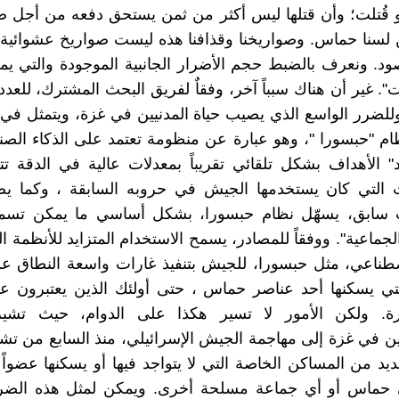
لو قُتلت؛ وأن قتلها ليس أكثر من ثمن يستحق دفعه من أج
ن لسنا حماس. وصواريخنا وقذافنا هذه ليست صواريخ عشوائي
صود. ونعرف بالضبط حجم الأضرار الجانبية الموجودة والتي يم
. غير أن هناك سبباً آخر، وفقاٌ لفريق البحث المشترك، للعدد
للضرر الواسع الذي يصيب حياة المدنيين في غزة، ويتمثل في 
ام "حبسورا "، وهو عبارة عن منظومة تعتمد على الذكاء الصن
" الأهداف بشكل تلقائي تقريباً بمعدلات عالية في الدقة تتجا
 التي كان يستخدمها الجيش في حروبه السابقة ، وكما ي
 سابق، يسهّل نظام حبسورا، بشكل أساسي ما يمكن تسمي
 الجماعية". ووفقاً للمصادر، يسمح الاستخدام المتزايد للأنظمة ا
صطناعي، مثل حبسورا، للجيش بتنفيذ غارات واسعة النطاق عل
لتي يسكنها أحد عناصر حماس ، حتى أولئك الذين يعتبرون ع
رة. ولكن الأمور لا تسير هكذا على الدوام، حيث تشي
ن في غزة إلى مهاجمة الجيش الإسرائيلي، منذ السابع من تشر
عديد من المساكن الخاصة التي لا يتواجد فيها أو يسكنها عضواً 
 حماس أو أي جماعة مسلحة أخرى. ويمكن لمثل هذه الضرب