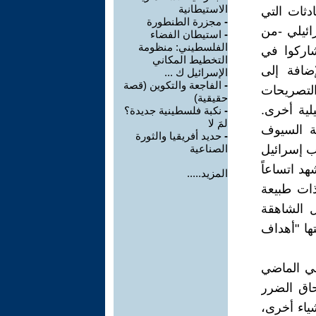
الاستيطانية
دثات التي
-
مجزرة الطنطورة
ائيلي -من
-
استيطان الفضاء
الفلسطيني: منظومة
اركوا في
التخطيط المكاني
ضافة إلى
الإسرائيل ك ...
-
الفاجعة والتكوين (قصة
لتصريحات
حقيقية)
ية أخرى.
-
نكبة فلسطينية جديدة؟
لمَ لا
"عملية السيوف
-
حديد أفريقيا والثورة
 الذي قادته حماس(2) على جنوب إسرائيل
الصناعية
هد اتساعاً
المزيد.....
ذات طبيعة
ل الشاهقة
تها "أهداف
ي الماضي
حاق الضرر
شياء أخرى،