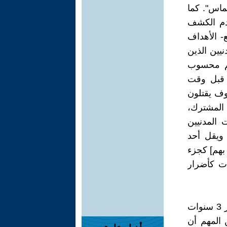
حماس". كما
دم الكشف
- الأهداف
نيين الذين
قم محسوب
 قبل وقت
سوف يقتلون
 المشترك،
 المدنيين
ويقل أحد
بهم] كجزء
ت كأضرار
يقول مصدر آخر لفريق البحث المشترك: "عندما تُقتل فتاة تبلغ من العمر 3 سنوات
المهم أن