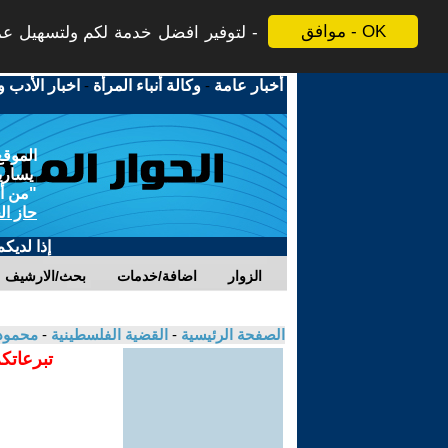
موافق - OK
لتوفير افضل خدمة لكم ولتسهيل عملي
أخبار عامة
-
وكالة أنباء المرأة
-
اخبار الأدب و
الموقع
يسارية
"من أج
حاز ال
إذا لديك
الزوار
اضافة/خدمات
بحث/الارشيف
الصفحة الرئيسية
-
القضية الفلسطينية
-
محمود 
تبرعاتك