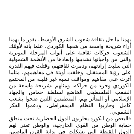
يهمنا ما حل بثقافة شعوب الشرق الأوسط، بقدر ما يهمنا
أراء شريحة واسعة من شعبنا الكوردي، علما بأنه لأولئك
الشعوب حركات ثقافية على أبواب المرحلة التنويرية
والتي من واجباتها تشذيبها وإنقاذها من الأنظمة الشمولية
التي سلبت إرادتهم، ودمرت ثقافتهم، وقتلت فيهم القدرة
على رؤية المستقبل، وخلقت أوبئة في مفاهيمهم، مثلما
أثرت على مفاهيم ومواقف نسبة غير قليلة من المجتمع
الكوردي وجزء من حراكه، ومثلهم بشريحة واسعة من
الشعب الفلسطيني الخاضع لسلطة حماس والجهاد
الإسلامي أو المتأثر بهم، المنظمتين اللتين ضحوا بشعب
كامل وحاربوا النظام الديمقراطي، ودعموا الفكر
الشمولي.
فالبعض من الكورد يحاربون الدول الحضارية تحت منطق
حماية الوطن من القوى الخارجية، والوطن تعني لهم
الدول اللقيطة التي تشكلت في بداية القرن الماضي،