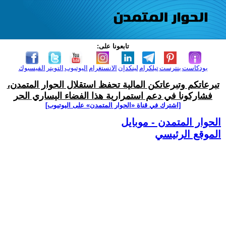
تابعونا على:
بودكاست
بنترست
تيلكرام
لينكدإن
الانستغرام
اليوتيوب
التويتر
الفيسبوك
تبرعاتكم وتبرعاتكن المالية تحفظ استقلال الحوار المتمدن،
فشاركونا في دعم استمرارية هذا الفضاء اليساري الحر
[اشترك في قناة ‫«الحوار المتمدن» على اليوتيوب]
الحوار المتمدن - موبايل
الموقع الرئيسي