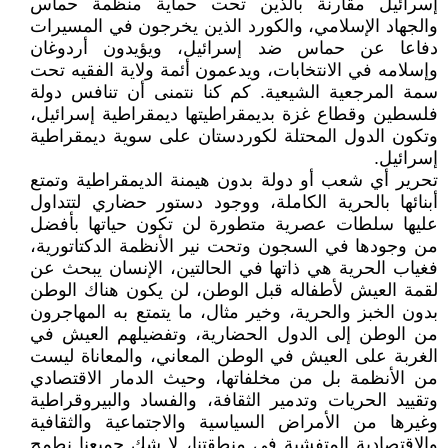
إسرائيل مقارنة بالذين تحت حماية منظمة حماس
والجهاد الإسلامي، والكورد الذين يخرجون في المسيرات
دفاعا عن حماس ضد إسرائيل، ويؤيدون أردوغان
وإسلامه في الانتخابات، ويدعمون أئمة ولاية الفقيه تحت
سمة المرجعية الشيعية. كم كنا نتمنى أن تنافس دولة
فلسطين وقطاع غزة بديمقراطيتها ديمقراطية إسرائيل،
وتكون الدول المحتلة لكوردستان على سوية ديمقراطية
إسرائيل.
تحرير أي شعب أو دولة بدون هيمنة الديمقراطية وتمتع
أبنائها بالحرية الكاملة، ووجود دستور حضاري لتتداول
عليها سلطات عصرية متطورة لن تكون حياتها بأفضل
من وجودها في السجون وتحت نير الأنظمة الدكتاتورية،
فغياب الحرية هي ذاتها في الحالتين، الإنسان يبحث عن
لقمة العيش لأطفاله قبل الوطن، لن يكون هناك الوطن
بدون الخبز والحرية، وخير مثال، ما يتمتع به المهاجرون
من الوطن إلى الدول الحضارية، وتفضيلهم العيش في
الغربة على العيش في الوطن المعاني، والمعاناة ليست
من الأنظمة بل من مخلفاتها، وحيث الدمار الاقتصادي
وتقييد الحريات وتدمير الثقافة، والفساد والبيروقراطية
وغيرها من الأمراض السياسية والاجتماعية والثقافية
والاقتصادية المتفشية في منطقتنا، لا شك جميعنا نطمح