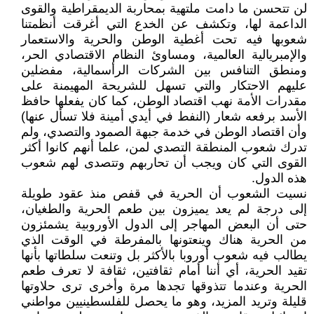
لن تتحسن ما دامت ملتهية بمحاربة الديمقراطية والقوى
الداعمة لها، وتكشف عن الخدع التي أغرقت أنظمتنا
شعوبها فيه تحت أغطية الوطن والحرية والاستعمار
والإمبريالية العالمية، ومساوئ النظام الاقتصادي الحر،
ومنطق التنافس بين الشركات الرأسمالية، مفضلين
عليهم الاحتكار والتي تسهل للشريحة المهيمنة على
مقدرات الأمة نهب اقتصاد الوطن، كما كان يفعلها حافظ
الأسد برفعه شعار (النفط في أيدي أمينة فلا تسأل عنها)
وأن اقتصاد الوطن في خدمة جبهة الصمود والتصدي، ولم
تدرك شعوب المنطقة التصدي لمن، علما أنهم كانوا أكثر
القوى التي كان ويجب أن تحاربهم وتتصدى لهم شعوب
هذه الدول.
نسيت الشعوب أن الحرية في قفص منذ عقود طويلة
إلى درجة لم يعد يميزون بين طعم الحرية والطغيان،
حتى أن البعض المهاجر إلى الدول الأوروبية يشمئزون
من الحرية هناك وينعتونها بالمفرطة في الوقت الذي
يطالب فيه شعوب أوروبا بالأكثر بل وتنعت سلطاتها بأنها
تقيد الحرية، أي أننا أمام ثقافتين، ثقافة لا تعرف طعم
الحرية وعندما تتذوقها تجدها مرة وأخرى ترى حلاوتها
قليلة وتريد المزيد، وهو ما يحصل للفلسطينيين مواطني