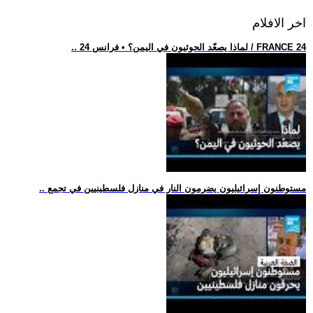
اخر الافلام
.. لماذا يصعّد الحوثيون في اليمن؟ • فرانس 24 / FRANCE 24
.. مستوطنون إسرائيليون يضرمون النار في منازل فلسطينيين في تجمع