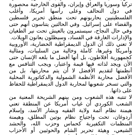
تركيا وسوريا والعراق وإيران، والقوى الخارجية محصورة
في دول التحالف وعلى رأسها أمريكا، وأغلب
الفلسطينيين يحاربونهم تحت منطق تحرير فلسطين
والقضاء على إسرائيل. وفي الحالتين يتناسون أنهم حتى
وفي حال النجاح، سيستمرون بالعيش تحت نير الطغيان
والإدارات الغارقة في الفساد، وسيظلون يعانون الويلات.
لا تعني ذلك أن الدول الديمقراطية الحضارية، الأوروبية
وأمريكا وغيرها، كاملة وخالية من السلبيات، ومثالية
كجمهورية أفلاطون، بل أنها أفضل ما بلغه الإنسان حتى
الأن ويجد لذاته فيها قيمة واعتبار، ويجب التنافس مع
أنظمتها لتقديم الأفضل لا أن يتم محاربتها، بل من
الأفضل محاربة الأنظمة الشمولية والدكتاتورية المحلية
والتي تسخر شعوبها لمحاربة الدول الديمقراطية للحفاظ
على ذاتها.
لا تنتبه هذه الشعوب ومن بينهم الشريحة المعنية من
الشعب الكوردي أن غياب أمريكا عن المنطقة تعني
هيمنة نظام أئمة ولاية الفقيه وبشار الأسد، وإسلام
أردوغان، تحت واجتياح نظام بوتين المطلق، وهيمنة
المنظمات التكفيرية كحماس وحزب الله، والحشد
الشيعي، وهيئة تحرير الشام والحوثيين أو الأحزاب