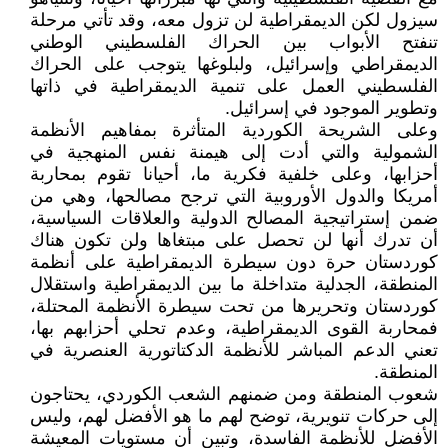
سيزول لكن الديمقراطية لن تزول معه، وقد تأتي مرحلة
تنفتح الأبواب بين الحراك الفلسطيني الوطني
الديمقراطي وإسرائيل، ولبلوغها يتوجب على الحراك
الفلسطيني العمل على تنمية الديمقراطية في ذاتها
وتطوير الموجود في إسرائيل.
وعلى الشريحة الكوردية المتأثرة بمفاهيم الأنظمة
الشمولية والتي أدت إلى هيمنة نفس المنهجية في
أحزابها، وعلى خلفية فكرية ما، أحيانا تقوم بمحاربة
أمريكا والدول الأوروبية التي ترجح مصالحها، وهي من
ضمن إستراتيجية المصالح الدولية والعلاقات السياسية،
أن تدرك أنها لن تحصل على مبتغاها ولن تكون هناك
كوردستان حرة دون سيطرة الديمقراطية على أنظمة
المنطقة، الجدلية متداخلة ما بين الديمقراطية واستقلال
كوردستان وتحريرها من تحت سيطرة الأنظمة المحتلة،
فمحاربة القوى الديمقراطية، وعدم تحلي أحزابهم بها،
تعني الدعم المباشر للأنظمة الدكتاتورية العنصرية في
المنطقة.
شعوب المنطقة ومن ضمنهم الشعب الكوردي، يحتاجون
إلى حركات تنويرية، توضح لهم ما هو الأفضل لهم، وليس
الأفضل للأنظمة الفاسدة، وتبين أن مستويات المعيشة