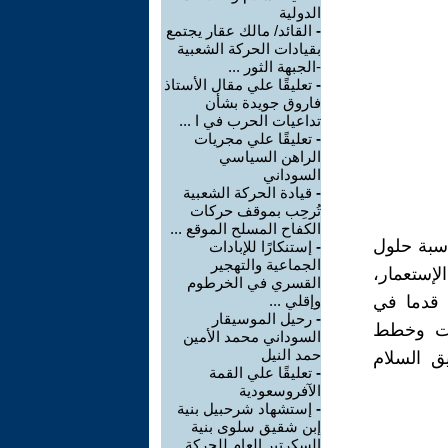
الدولية
-
القائد/ مالك عقار يجتمع
بقيادات الحركة الشعبية
-الجبهة الثور ...
-
تعليقًا علي مقال الأستاذ
فاروق جويدة بشأن
تداعيات الحرب في ا ...
-
تعليقًا علي مجريات
الراهن السياسي
السوداني
-
قيادة الحركة الشعبية
تُرحِب بموقف حركات
الكفاح المسلح الموقع ...
اسبة حلول
-
إستنكارًا للإبادات
الجماعية والتهجير
لإستعمار،
القسري في الخرطوم
 قدما في
وإقلي ...
-
رحيل الموسيقار
ات وخطط
السوداني محمد الأمين
حمد النيل
يق السلام
-
تعليقًا علي القمة
الآفروسعودية
-
إستشهاد شرحبيل بنية
إبن شقيق سلوى بنية
السكرتير العام للحركة ...