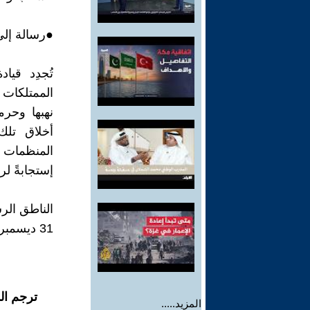
●رسالة إلي 
تُجدِد قيا
الممتلكات ا
نهبها وحرم
أخلاق تلك 
المنظمات ال
إستجابةً لرس
الناطق الر
31 ديسمبر - 2023م
ترجم ال
المزيد.....