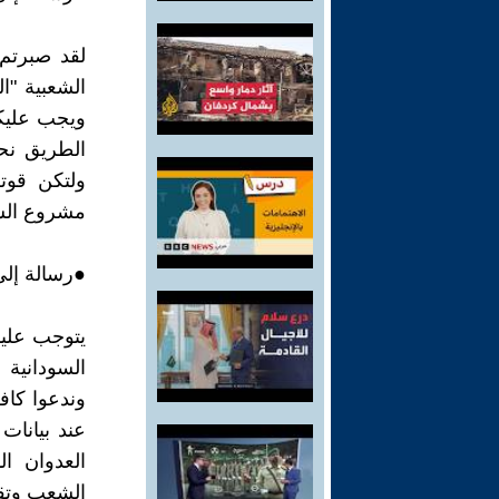
لقد صبرتم
الشعبية "ال
ويجب عليكم 
الطريق نح
ولتكن قوت
مشروع السو
●رسالة إلي
يتوجب علين
السودانية 
وندعوا كاف
عند بيانات
العدوان ال
الشعب وتق