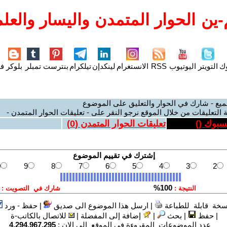
ين الحوار المتمدن واليسار والعلم
وك
التويتر
اليوتيوب
RSS
الانستغرام
لينكدإن
تيلكرام
بنترست
تمبلر
بلوكر
فل
ميع - شارك في الحوار والتعليق على الموضوع
 التعليقات من خلال الموقع نرجو النقر على - تعليقات الحوار المتمدن -
يسبوك (
)
تعليقات الحوار المتمدن (
0
)
سخة قابلة للطباعة
|
ارسل هذا الموضوع الى صديق
|
حفظ - ورد
|
حفظ
|
بحث
|
إضافة إلى المفضلة
|
للاتصال بالكاتب-ة
عدد الموضوعات المقروءة في الموقع الى الان :
4,294,967,295