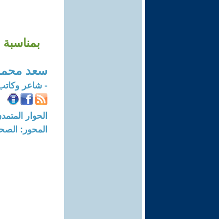
بمناسبة 
سعد محمد 
- شاعر وكات
الحوار المتمدن-العدد: 7843 - 4
المحور: الصحا