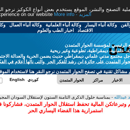
ة التصفح والنشر، الموقع يستخدم بعض أنواع الكوكيز نرجو النق
More info - المزيد
experience on our website
الفن
-
وكالة أنباء اليسار
-
وكالة أنباء العلمانية
-
وكالة أنباء العمال
-
وكا
الاقتصاد
-
اخبار الطب والعلوم
 الرئيسي لمؤسسة الحوار المتمدن
، علمانية، ديمقراطية، تطوعية وغير ربحية
ل مجتمع مدني علماني ديمقراطي حديث يضمن الحرية والعدالة الاجتم
حوار المتمدن على جائزة ابن رشد للفكر الحر والتى نالها أعلام في الفك
م مشاكل تقنية في تصفح الحوار المتمدن نرجو النقر هنا لاستخدام الموقع
كوردي
English
الاخبار
مراكز
الحوار المتمدن
عبدالله
- بمناسبة حلول الذكرى الثامنة الستون لإستقلال السودان المجي
 وتبرعاتكن المالية تحفظ استقلال الحوار المتمدن، فشاركونا 
استمرارية هذا الفضاء اليساري الحر