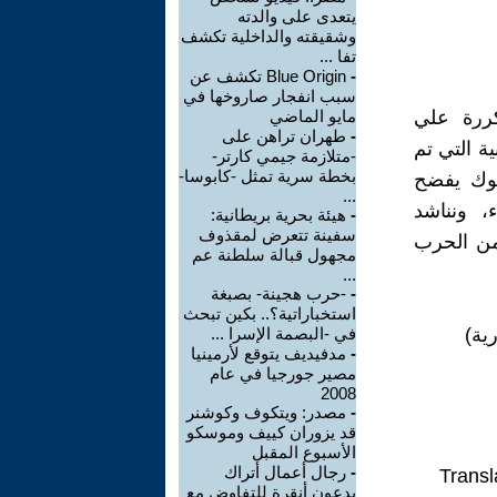
يتعدى على والدته
وشقيقته والداخلية تكشف
تفا ...
-
Blue Origin تكشف عن
سبب انفجار صاروخها في
تكررة علي
مايو الماضي
-
طهران تراهن على
ة التي تم
-متلازمة جيمي كارتر-
بخطة سرية تمثل -كابوسا-
سلوك يفضح
...
ء، ونناشد
-
هيئة بحرية بريطانية:
سفينة تتعرض لمقذوف
 من الحرب
مجهول قبالة سلطنة عم
...
-
-حرب هجينة- بصبغة
استخباراتية؟.. بكين تبحث
ية)
في -البصمة الإسرا ...
-
مدفيديف يتوقع لأرمينيا
مصير جورجيا في عام
2008
-
مصدر: ويتكوف وكوشنر
قد يزوران كييف وموسكو
الأسبوع المقبل
-
رجال أعمال أتراك
Transl
يدعون أنقرة للتفاوض مع