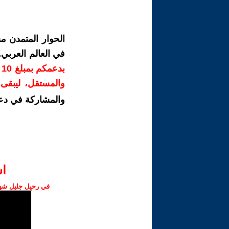
الحوار المتمدن م
في العالم العربي
ب
والمستقل، ليبقى ص
والمشاركة في دع
ا‫
في رحيل جليل شهبا