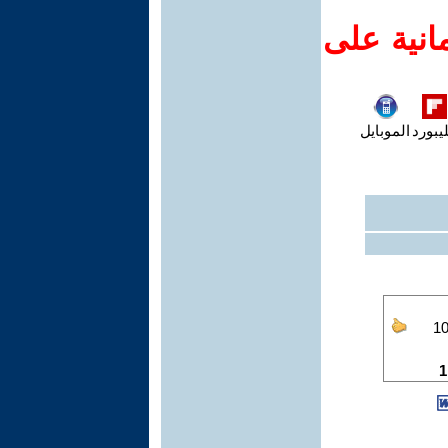
انية على
يبورد
الموبايل