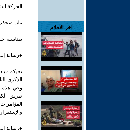
الحركة الش
بيان صحفي
اخر الافلام
بمناسبة حل
●رسالة إلي
تحيكم قياد
الذكرى الثا
وفي هذه ا
طريق الكف
المؤامرات 
والإستقرار 
●رسالة إلي