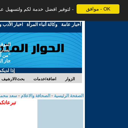
موافق - OK
لتوفير افضل خدمة لكم ولتسهيل عملي
أخبار عامة
-
وكالة أنباء المرأة
-
اخبار الأدب و
الموقع
يسارية
"من أج
حاز ال
إذا لديك
الزوار
اضافة/خدمات
بحث/الارشيف
الصفحة الرئيسية
-
الصحافة والاعلام
-
سعد محمد 
تبرعاتكم