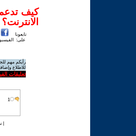
كيف تدعم-
الانترنت؟
تابعونا
على:
الفيسب
رأيكم مهم للج
للاطلاع وإضافة
تعليقات الف
|
ن