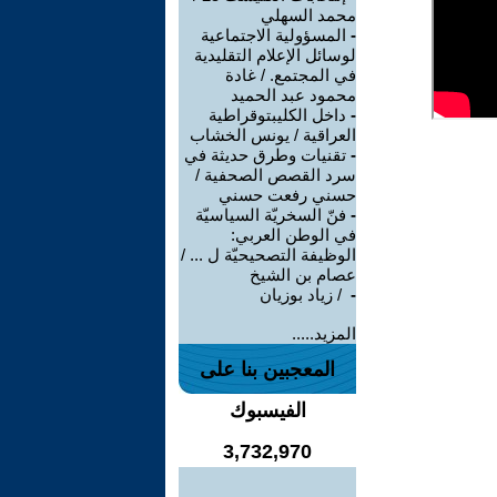
محمد السهلي
-
المسؤولية الاجتماعية
لوسائل الإعلام التقليدية
في المجتمع. / غادة
محمود عبد الحميد
-
داخل الكليبتوقراطية
العراقية / يونس الخشاب
-
تقنيات وطرق حديثة في
سرد القصص الصحفية /
حسني رفعت حسني
-
فنّ السخريّة السياسيّة
في الوطن العربي:
الوظيفة التصحيحيّة ل ... /
عصام بن الشيخ
-
‏ / زياد بوزيان
المزيد.....
المعجبين بنا على
الفيسبوك
3,732,970