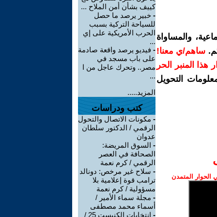
كييف بشأن أمن الملاح ...
-
خبير يرصد ما حصل
للسياحة التركية بسبب
الحرب الأمريكية على إي
اعية، والمساواة
...
-
فيديو يرصد واقعة صادمة
م.
ساهم/ي معنا!
على باب مسجد في
رار هذا المنبر الحر
مصر.. وتحرك عاجل من ا
...
معلومات التحويل
المزيد.....
كتب ودراسات
-
مكونات الاتصال والتحول
الرقمي / الدكتور سلطان
عدوان
-
السوق المريضة:
الصحافة في العصر
الرقمي / كرم نعمة
-
سلاح غير مرخص: دونالد
الحوار المتمدن
ترامب قوة إعلامية بلا
مسؤولية / كرم نعمة
-
مجلة سماء الأمير /
أسماء محمد مصطفى
-
إنتخابات الكنيست 25 /