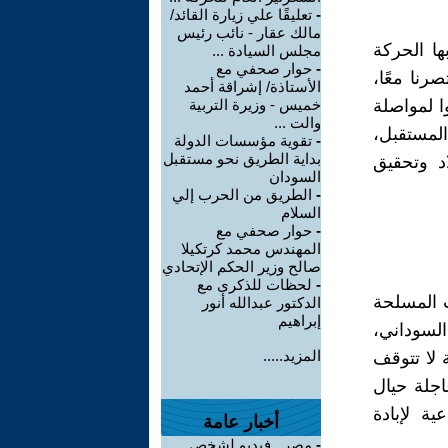
-
تعليقًا علي زيارة القائد/
مالك عقار - نائب رئيس
ا الحركة
مجلس السيادة ...
-
حوار صحفي مع
رنا معًا،
الأستاذة/ إشراقة أحمد
ا لمواصلة
خميس - وزيرة التربية
والت ...
لمستقبل،
-
تقوية مؤسسات الدولة
بداية الطريق نحو مستقبل
د وتحقيق
السودان
-
الطريق من الحرب إلي
السلام
-
حوار صحفي مع
المهندس محمد كرتكيلا
صالح وزير الحكم الإتحادي
-
لحظات للذكرى مع
ت المسلحة
الدكتور عبدالله أنور
إبراهيم
السوداني،
المزيد.....
 لا تتوقف
اجلة حيال
ية لإبادة
أخبار عامة
-
مصر.. فيديو لشخص