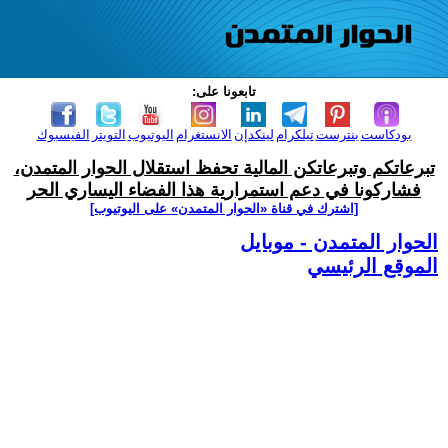
تابعونا على:
بودكاست
بنترست
تيلكرام
لينكدإن
الانستغرام
اليوتيوب
التويتر
الفيسبوك
تبرعاتكم وتبرعاتكن المالية تحفظ استقلال الحوار المتمدن،
فشاركونا في دعم استمرارية هذا الفضاء اليساري الحر
[اشترك في قناة ‫«الحوار المتمدن» على اليوتيوب]
الحوار المتمدن - موبايل
الموقع الرئيسي