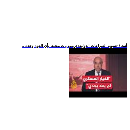
.. أستاذ تسوية الصراعات الدولية: ترمب بات مقتنعا بأن القوة وحده