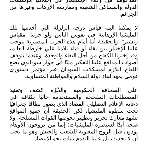
المدعومة من وكلاء الإستعمار في إحتلالها مؤسسات
الدولة والمساكن الشعبية وممارسة الإرهاب وغيرها من
الجرائم.
لا يمكننا البتة قياس درجة الزلزلة التي أحدثتها تلك
المليشيا الإرهابية في نفوس الناس ولو جربنا "مقياس
ريشتر"، والحقيقة أننا أمام هذه الحرب المصيرية يتوجب
علينا الإختيار بين بقاء أو فناء بلادنا علي خارطة العالم،
وقد إخترنا الكفاح من أجل البقاء والوحدة، وعندما تتوقف
أصوات المدافع علينا التفكير مليًا في حوار سودانوي يضع
اللقاح اللازم لمشكلات السودان عبر مؤتمر دستوري
قومي يمهد لبناء دولة السلام والمواطنة المتساوية.
علي الصحافة الحكومية والحُرَّة كشف وتفنيد
المصطلحات المفخخة والمستخدمة حاليًا بكثافة في
دعاية الإعلام التضليلي المضاد الذي يصور نطاقًا جغرافيًا
تحت سطوة المليشيا، لكن الحقيقة أن جميع المواقع
تشهد معارك تحرير وتطهير تخوضها القوات المسلحة، ولا
صحة أبدًا لسيطرة المليشيات؛ إنما من يروجون الأوهام
يودون قتل الروح المعنوية للشعب والجيش وهو ما يجب
أن لا يحدث، بل علينا التقدم بثبات نحو الإنتصار.