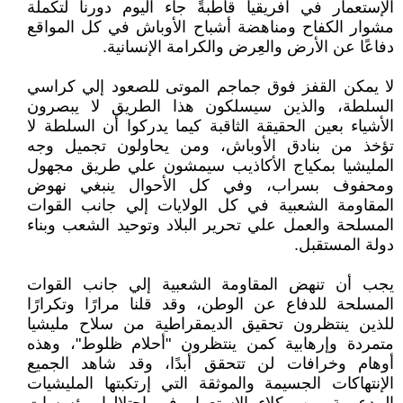
الإستعمار في افريقيا قاطبةً جاء اليوم دورنا لتكملة
مشوار الكفاح ومناهضة أشباح الأوباش في كل المواقع
دفاعًا عن الأرض والعِرض والكرامة الإنسانية.
لا يمكن القفز فوق جماجم الموتى للصعود إلي كراسي
السلطة، والذين سيسلكون هذا الطريق لا يبصرون
الأشياء بعين الحقيقة الثاقبة كيما يدركوا أن السلطة لا
تؤخذ من بنادق الأوباش، ومن يحاولون تجميل وجه
المليشيا بمكياج الأكاذيب سيمشون علي طريق مجهول
ومحفوف بسراب، وفي كل الأحوال ينبغي نهوض
المقاومة الشعبية في كل الولايات إلي جانب القوات
المسلحة والعمل علي تحرير البلاد وتوحيد الشعب وبناء
دولة المستقبل.
يجب أن تنهض المقاومة الشعبية إلي جانب القوات
المسلحة للدفاع عن الوطن، وقد قلنا مرارًا وتكرارًا
للذين ينتظرون تحقيق الديمقراطية من سلاح مليشيا
متمردة وإرهابية كمن ينتظرون "أحلام ظلوط"، وهذه
أوهام وخرافات لن تتحقق أبدًا، وقد شاهد الجميع
الإنتهاكات الجسيمة والموثقة التي إرتكبتها المليشيات