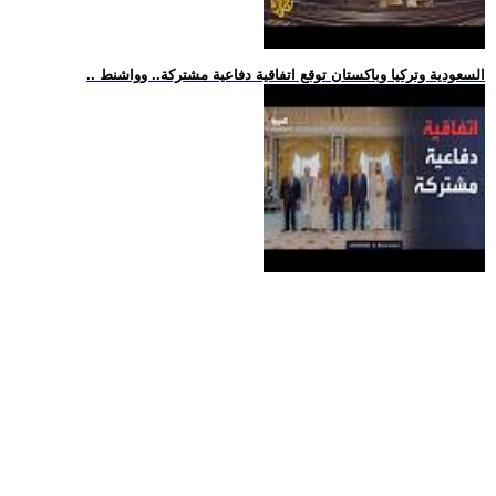
.. السعودية وتركيا وباكستان توقع اتفاقية دفاعية مشتركة.. وواشنط