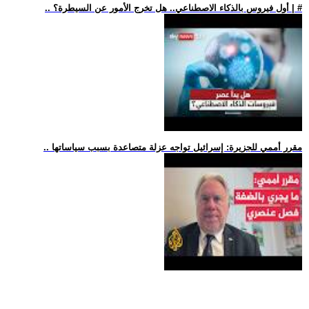
.. أول فيروس بالذكاء الاصطناعي.. هل تخرج الأمور عن السيطرة؟ | #
.. مقرر أممي للجزيرة: إسرائيل تواجه عزلة متصاعدة بسبب سياساتها