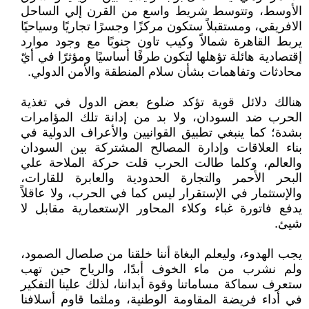
الأوسط، وتتوسط شريط واسع من القرن إلي الساحل
الافريقي، ومستقبلاً ستكون مركزًا وجسرًا تجاريًا وسياحيًا
يربط القاهرة شمالاً وكيب تاون جنوبًا مع وجود موارد
إقتصادية هائلة تؤهلها لتكون طرفًا أساسيًا ومؤثرًا في أيّ
محادثات وتفاهمات بشأن سلام المنطقة والأمن الدولي.
هنالك دلائل قوية تؤكد ضلوع بعض الدول في تغذية
الحرب ضد السودان، ولا بد من إدانة تلك المؤامرات
بشدة؛ كما ينبغي تطبيق القوانيين والأعراف الدولية في
بناء العلاقات وإدارة المصالح المشتركة بين السودان
والعالم، وكلما طالت الحرب قلت حركة الملاحة علي
البحر الأحمر والتجارة الحدودية والعابرة للقارات،
والإستثمار في الإستقرار ليس كما في الحرب، ولا عاقلاً
يدفع فاتورة غباء وكلاء المحاور الإستعمارية مقابل لا
شيئ.
يجب الهدوء، وليعلم البغاة أننا خلقنا من صلصال الصمود،
ولم نشرب من ماء الخوف أبدًا، والرياح حين تهب
ستعرف سماكة مساماتنا وقوة أبداننا، لذلك علينا التفكير
في أداء فريضة المقاومة الوطنية، وملثما قاوم أسلافنا