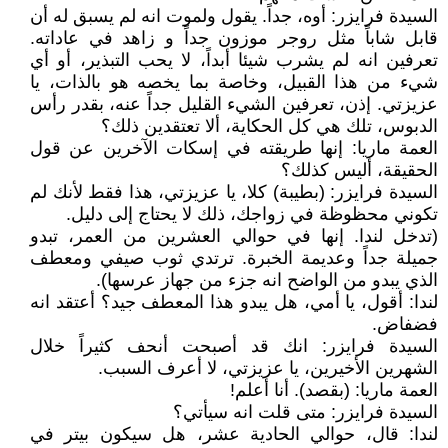
السيدة فرايزر: أوه، جداً. يقول ولموت انه لم يسبق له أن
قابل شاباً مثل روجر موزون جداً و زاهد في عاداته.
تعرفين انه لم يشرب شيئا أبداً، لا يحب التبذير، أو أي
شيء من هذا القبيل، وخاصة بما يخصه هو بالذات، يا
عزيزتي. إذن، تعرفين الشيء القليل جداً عنه، بقدر رأس
الدبوس، تلك هي كل الحكاية، ألا تعتقدين ذلك؟
العمة ماريا: إنها طريقته في إسكات الآخرين عن قول
الحقيقة، أليس كذلك؟
السيدة فرايزر: (بطيبة) كلا، يا عزيزتي، هذا فقط لأنك لم
تكوني محظوظة في زواجك، ذلك لا يحتاج إلى دليل.
(تدخل لندا. إنها في حوالي العشرين من العمر، تبدو
جميلة جداً وعديمة الخبرة. ترتدي ثوب صيفي ومعطف
الذي يبدو من الواضح انه جزء من جهاز عرسها).
لندا: أقول، يا أمي، هل يبدو هذا المعطف جيد؟ أعتقد انه
فضفاض.
السيدة فرايزر: انك قد أصبحت أنحف كثيراً خلال
الشهرين الأخيرين، يا عزيزتي، لا أعرف السبب.
العمة ماريا: (بقصد). أنا أعلم!
السيدة فرايزر: متى قلت انه سيأتي؟
لندا: قال، حوالي الحادية عشر، هل سيكون بيتر في