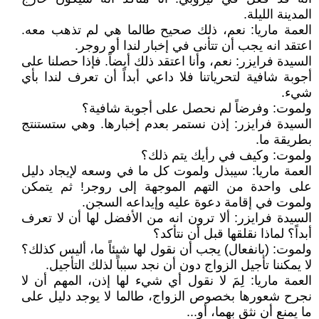
المدينة الليلة.
العمة ماريا: نعم، ذلك صحيح طالما هي لم تذهب معه.
اعتقد انه يجب أن تتأنى في إخبار لندا أو روجر.
السيدة فرايزر: نعم، وأنا اعتقد ذلك أيضاً. فإذا حصلنا على
أجوبة شافية لتحرياتنا فلا داعي أبداً أن تعرف لندا بأي
شيء.
ولموت: وفرضاً لم نحصل على أجوبة شافية؟
السيدة فرايزر: إذن نستمر بعدم إخبارها. وهي ستستنتج
بطريقة ما.
ولموت: وكيف في رأيك يتم ذلك؟
العمة ماريا: سيبذل ولموت كل ما في وسعه لإيجاد دليل
على واحدة من التهم الموجهة إلى روجر! ثم يتمكن
ولموت في إقامة دعوة عليه وإيداعه السجن.
السيدة فرايزر: ألا ترون انه من الأفضل لها أن لا تعرف
أبداً؟ لماذا نقلقها قبل أن نتأكد؟
ولموت: (بانفعال) يجب أن نقول لها شيئاً ما، أليس كذلك؟
لا يمكننا تأجيل الزواج دون أن نجد سبباً لذلك التأجيل.
العمة ماريا: لِمَ لا نقول أي شيء لها إذن، المهم أن لا
نجرح شعورها بخصوص الزواج، طالما لا يوجد دليل على
ما يمنع أن نثق بهما، أو...