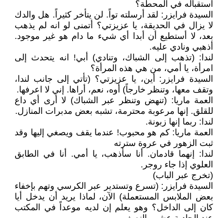
استقباله في المحطة؟
السيدة فرايزر: لقد أرسلته تواً. لن يتأخر كثيراً. هل والدك
لا يزال في الحديقة، يا عزيزتي؟ أتمنى لو انه لم يذهب
بعد، لا أستطيع أن أبدا أي شيء ما دام هو غير موجود.
أذهبي ونادي عليه.
لندا: (تذهب إلى الشباك، وتنادي) أبي! انه يتحدث إلى
امرأة، يا أمي، من هي هذه المرأة؟
السيدة فرايزر: أين، يا عزيزتي؟ (تأتي إلى جانب لندا،
وتقف معها، وتنظر خارجاً) أوه، نعم، أراها. إني لا اعرفها.
العمة ماريا: (تنهض وتنظر عبر الشباك) لا أرى أي داع
للقلق. إنها مرعوبة محترمة، تشبه بعض مدبرات المنازل.
لندا: ربما إنها زبونة.
العمة ماريا: كم هو محبوب! عندما يقف ويصغي إليها وقد
ثبت الزهور في عروة سترته
لندا: إنهما قادمان. أنا سأذهب، يا أمي. أنا في الطابق
العلوي إذا جاء روجر.
(تخرج عبر الباب)
السيدة فرايزر: (تسرع وتستدير عبر الكرسي وتهم بإخفاء
بعض الملابس المستعملة) الآن، لماذا يريد أن يدخل أيا
كان إلى الداخل؟ وهو يعلم إن لديه موعداً في المكتب