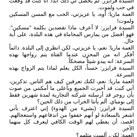
السيدة فرايزر: لم يحصل لي ذلك أبداً. أنا كنت قد وقعت
في حب ولموت.
العمة ماريا: أوه، يا عزيزتي، الحب مع المسن المسكين
ولموت!
السيدة فرايزر: لا أعرف ماذا تقصدين بكلمة "مسكين".
فهو أفضل من يمارس المحاماة في هذه البلدة، على أية
حال.
العمة ماريا: نعم، يا عزيزتي، لكن انظري إلى البلدة. دائماً
أفكر انه من المحزن عندما الفتاة يتم زواجها بهذه
السرعة: انه يبدو شيئاً مضحكاً.
السيدة فرايزر: حسناً، الكل يعلم لماذا يتم الزواج بهذه
السرعة.
العمة ماريا: نعم، لكنك تعرفين كيف هم الناس. تذكرين،
أني كنت قد أخبرت الجميع وبأعلى ما أمكنني من صوت
بأن روجر قد أرسلته شركته التجارية لمدة شهرين فقط
إلى بومباي. ألم يأتنا الخراب من ذلك الحين؟
السيدة فرايزر: (بشيء من الهدوء) إني اعترف بأني
اشعر بالسعادة لو أنهم خففوا من اندفاعهم واستعجالهم.
اقصد، أن يعطى لهم الوقت الكافي ليعرف كل منهما
الآخر.
العمة: لكن، ألست مثلهم؟