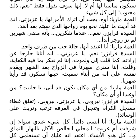
سيكون مناسبا لها أم لا. إنها سوف تقول فقط "نعم، ذلك
محبوب" إلى كل شيء.
العمة ماريا: أوه، يجب أن اترك الأمر لها، يا عزيزتي. انك
قد أديت ما عليك نحو يوم زواجها الذي سيتم بعد الغد.
السيدة فرايزر: نعم... عندما تفكرين... بأنه مضى شهرين
لم نرَ روجر أبداً...
العمة ماريا: أنا اعتقد أنها، حالة حب من طرف واحد.
السيدة فرايزر: نعم، يا عزيزتي... انه أتانا خارجا عن
إرادته. كما قلت إلى ولموت، إننا لم نفكر بما فيه الكفاية،
وقلت، إننا سنرى صهرنا في الزواج بعد الظهر ويقدم
نفسه على انه من أبناء سميث، حينها سنكون قد رأينا
صهرنا.
العمة ماريا: من أي مكان يكون قد أتى، يا جانيت؟ من
أوغندا أو أي مكان؟
السيدة فرايزر: نيروبي، يا عزيزتي. نيروبي. (تغلق غطاء
مسجل الكرام وتتجول في الغرفة ترتب وتربت على
الوسائد).
العمة ماريا: أنا أنسى دائماً. كل شيء عندي سواء: إن
شرقت أم غربت: المحلي الخالص الأكل بالبهار التملق
و... كل هذه الأشياء. اعتقد انه عليك أن تستعلمي كل