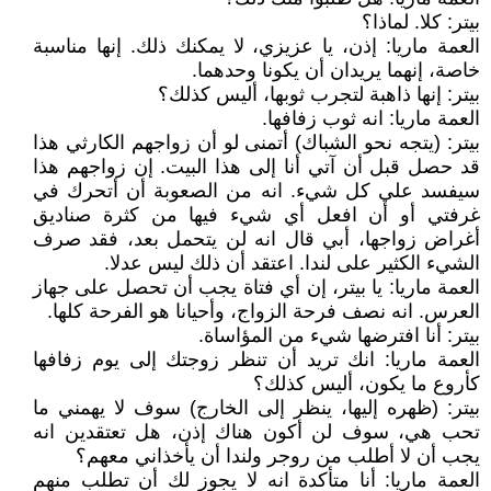
بيتر: كلا. لماذا؟
العمة ماريا: إذن، يا عزيزي، لا يمكنك ذلك. إنها مناسبة
خاصة، إنهما يريدان أن يكونا وحدهما.
بيتر: إنها ذاهبة لتجرب ثوبها، أليس كذلك؟
العمة ماريا: انه ثوب زفافها.
بيتر: (يتجه نحو الشباك) أتمنى لو أن زواجهم الكارثي هذا
قد حصل قبل أن آتي أنا إلى هذا البيت. إن زواجهم هذا
سيفسد علي كل شيء. انه من الصعوبة أن أتحرك في
غرفتي أو أن افعل أي شيء فيها من كثرة صناديق
أغراض زواجها، أبي قال انه لن يتحمل بعد، فقد صرف
الشيء الكثير على لندا. اعتقد أن ذلك ليس عدلا.
العمة ماريا: يا بيتر، إن أي فتاة يجب أن تحصل على جهاز
العرس. انه نصف فرحة الزواج، وأحيانا هو الفرحة كلها.
بيتر: أنا افترضها شيء من المؤاساة.
العمة ماريا: انك تريد أن تنظر زوجتك إلى يوم زفافها
كأروع ما يكون، أليس كذلك؟
بيتر: (ظهره إليها، ينظر إلى الخارج) سوف لا يهمني ما
تحب هي، سوف لن أكون هناك إذن، هل تعتقدين انه
يجب أن لا أطلب من روجر ولندا أن يأخذاني معهم؟
العمة ماريا: أنا متأكدة انه لا يجوز لك أن تطلب منهم