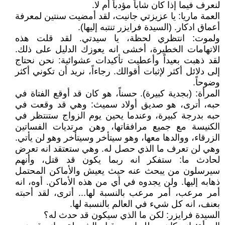
لنعرف فيما إذا كان شاباً مؤدباً أم لا.
العمة ماريا: يا عزيزتي جانيت، لقد أمضيت سنتين لمعرفة
أعماق ادكار. (السيدة فرايزر تنتبه إليها).
ولموت: انتظري لحظة، يا سيدتي. لقد قلت هذه
الاتهامات الخطيرة، أخشى انه يعوزك الدليل على ذلك.
لقد ذهبت بعيداً وأعطيت تأكيدات عشوائية: نحن نحتاج
إلى دلائل أكثر لإثبات أقوالك. رجاءاً، نريد أن تكوني أكثر
وضوحاً.
المرأة: (بجدية كبيرة). حسناً، هو كان قد أوقع الفتاة في
حبه، أترى، هو صديق أولاد سميث: وهي قد وقعت في
حبه بدرجة كبيرة، وعندما يحين يوم الزواج ستنتظر في
الكنيسة مع جميع مرافقاتها، وهن مرتديات الفساتين
الزرقاء، ووالدها معها، وهو سيتأخر وسيتأخر وهو لن يأتي.
وهي لن تعرف ما الذي حصل له. وهي ستعتقد انه تعرض
لحادث ما: ستفكر انه ربما يكون قد قتل، وأنهم
سيرسلون من يبحث عنه حيث يعيش والأماكن المحتمل
ذهابه إليها. ولن يجدوه في أي من هذه الأماكن. أوه، انه
أمر مرعب، أمر مرعب بالنسبة لها... أترى، لقد أحبته
بعنف، انه كل شيء في العالم بالنسبة لها.
السيدة فرايزر: لكن ما الذي سيكون قد حدث له؟