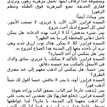
ومتشوقة جدا لزفاف ابنتها. تحمل مزهرية زهور، وترتدي
قفازي الحديقة. تضع المزهرية فوق الطبلة وتنظم
الزهور)
بيتر: وماذا، أيضاً!
السيدة فرايزر: الآن، الآن، يا عزيزي، لا تصعب الأمور.
ليس كل أسبوع لديك أخت تتزوج.
بيتر: شيء مدهش! أنا لا ارغب بهذه الدعابة. هل يمكن
تأجيل ذهابي للمحطة إلى ما بعد الظهر؟
السيدة فرايزر: كلا. لا يمكن. هناك ثوب ازرق جديد وهي
تريد أن تأخذه معها إلى المدينة هذا الصباح لتتزوج به.
بيتر: هل يمكنني أن آخذ السيارة؟
السيدة فرايزر: بالتأكيد لا يمكنك، يا عزيزي. سائق والدك
في الأسفل بالمكتب منذ خمسة دقائق.
بيتر: حسناً، هل يمكنني أن اذهب معهم إلى عند مفترق
الطرق؟
السيدة فرايزر: أوه، يا بيتر، لا تناقش. حينما أقول لك شيئاً
أذهب فوراً.
بيتر: (يذهب خارجاً عبر الباب، يصفق الباب وراءه بقوة).
السيدة فرايزر: (تخلع قفازيها) هل تعتقدين انه يجب علي
أن اذهب معهما إلى المدينة، يا ماريا؟ لندا عواطفها
تسيطر عليها جدا، تريد أن ترى فيما إذا كان الثوب