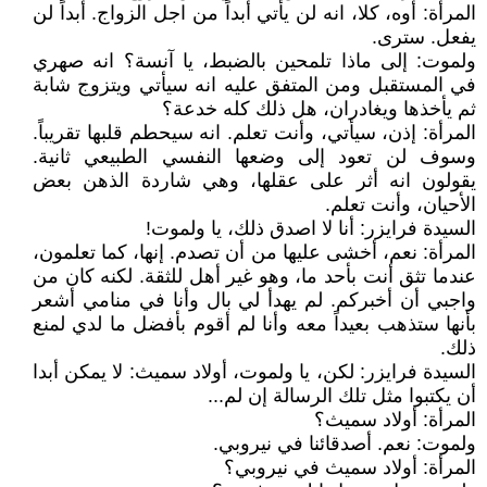
المرأة: أوه، كلا، انه لن يأتي أبداً من اجل الزواج. أبداً لن
يفعل. سترى.
ولموت: إلى ماذا تلمحين بالضبط، يا آنسة؟ انه صهري
في المستقبل ومن المتفق عليه انه سيأتي ويتزوج شابة
ثم يأخذها ويغادران، هل ذلك كله خدعة؟
المرأة: إذن، سيأتي، وأنت تعلم. انه سيحطم قلبها تقريباً.
وسوف لن تعود إلى وضعها النفسي الطبيعي ثانية.
يقولون انه أثر على عقلها، وهي شاردة الذهن بعض
الأحيان، وأنت تعلم.
السيدة فرايزر: أنا لا اصدق ذلك، يا ولموت!
المرأة: نعم، أخشى عليها من أن تصدم. إنها، كما تعلمون،
عندما تثق أنت بأحد ما، وهو غير أهل للثقة. لكنه كان من
واجبي أن أخبركم. لم يهدأ لي بال وأنا في منامي أشعر
بأنها ستذهب بعيداً معه وأنا لم أقوم بأفضل ما لدي لمنع
ذلك.
السيدة فرايزر: لكن، يا ولموت، أولاد سميث: لا يمكن أبدا
أن يكتبوا مثل تلك الرسالة إن لم...
المرأة: أولاد سميث؟
ولموت: نعم. أصدقائنا في نيروبي.
المرأة: أولاد سميث في نيروبي؟