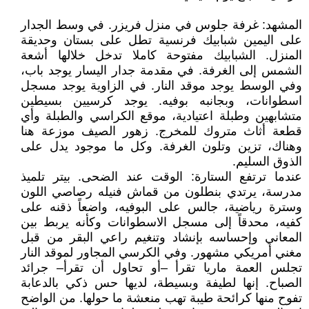
المشهد: غرفة جلوس في منزل فريزر. في وسط الجدار
على اليمين شبابيك فرنسية تطل على بستان وحديقة
المنزل. الشبابيك مفتوحة كاملا تدخل خلالها أشعة
الشمس إلى الغرفة. في مقدمة جدار اليسار يوجد باب،
وفي الوسط يوجد موقد النار. في الزاوية يوجد مسجل
اسطوانات، وبجانبه بوفيه. يوجد كرسيين بسيطين
متشابهين وطبلة اعتيادية، موقع الكراسي والطبلة وأي
قطعة أثاث متروك للمخرج. زهور الصيف موزعة هنا
وهناك، تزين وتلون الغرفة. وكل ما موجود يدل على
الذوق السليم.
عندما ترتفع الستارة: الوقت عند الضحى. بيتر تلميذ
مدرسة، يرتدي بنطلون من قماش فنيله رصاصي اللون
وسترة رياضية، جالس على البوفيه، واضعاً ذقنه على
كفيه، محدقاً إلى مسجل الاسطوانات وكأنه يربط بين
المعاني وإحساسه بإنشاد وتنغيم راعي البقر من قبل
مغني أمريكي مشهور. وفي الكرسي المجاور لموقد النار
تجلس العمة ماريا تقرأ –أو تحاول أن تقرأ– جرائد
الصباح. إنها لطيفة وبسيطة، لديها حس ذكي بالدعابة
تفوح منها كرائحة طيبة تهب منعشة ما حولها. من الواضح