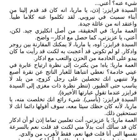
شيء عنه؟ أعني...
السيدة فرايزر: إذن، يا ماريا، انه كان قد قدم إلينا من
أبناء سميث في نيروبي. لقد تكلموا عنه كلاما طيباً.
واعتقد انه من عائلة جيدة.
العمة ماريا: في الحقيقة، من أصل انكليزي جيد. لكن،
أعني، يا عزيزتي، كما حصل مع ادكار– واضح.
السيدة فرايزر: أوه، يا ماريا، لا يمكنك المقارنة بين روجر
وادكار. لو لم تكوني قد أعجبت به لكنت قد رأيت ما كان
يبدو على الخادمة من الحزن والتعب مع ادكار.
العمة ماريا: ياه! من يكترث إلى نظرة ارتياح عابرة في
عيني خادمة؟ نعطي انتباهنا للغبار الناتج عن نقرة أصبع
ولا تنتبهي انك تحصلين على رجل كزوج، من بلد لا
يناسب حتى الطيور. (تنظر نظرة ذات مغزى إلى السيدة
فرايزر عندما تقول عبارتها الأخيرة).
السيدة فرايزر: (بأسى). شيء رائع انك تخلصت منه، يا
ماريا، لأنه كان حظك سيئا معه، سوف أقولها دائما انك لا
تستحقين ذلك.
العمة ماريا: يا عزيزتي، أنت تعلمين تماما إذن لو أن ادكار
كان قد سألك أنت بدلاً مني لكنت قد قلت نعم بالسرعة
نفسها التي أنا قلت فيها نعم، فقط لأهرب من والدي.