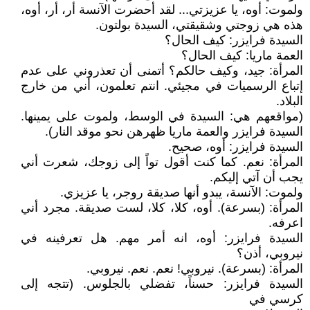
ولموت: أوه، يا عزيزتي... لقد أحضرت الآنسة أر، أر، أوه،
هذه هي زوجتي وشقيقتي، السيدة بولتون.
السيدة فرايزر: كيف الحال؟
العمة ماريا: كيف الحال؟
المرأة: جيد، وكيف حالكم؟ أتمنى أن تعذروني على عدم
إتباع الرسميات في مجيئي. انتم تعلمون، أني من خارج
البلاد.
(مواقعهم هي: السيدة في الوسط، ولموت على يمينها.
السيدة فرايزر والعمة ماريا ظهرهن نحو موقد النار).
السيدة فرايزر: أوه، صحيح.
المرأة: نعم. كما كنت أقول تواً إلى زوجك، شعرت أني
يجب أن آتي إليكم.
ولموت: الآنسة، يبدو أنها صديقة روجر، يا عزيزي.
المرأة: (بسرعة). أوه، كلا، كلا، لست صديقة. مجرد أني
اعرفه.
السيدة فرايزر: أوه، انه أمر مهم. هل تعرفينه في
نيروبي، أذن؟
المرأة: (بسرعة). نيروبي! نعم. نعم. نيروبي.
السيدة فرايزر: حسناً، تفضلي بالجلوس. (تتجه إلى
كرسي في