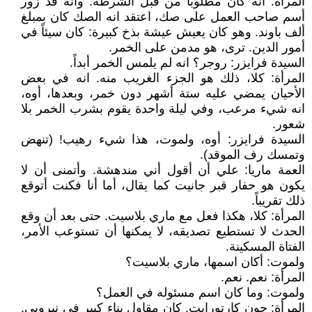
المرأة: انه كان مطلوبا من قبل الشرطة. وانه قد زور
أسم صاحب العمل على صك، اعتقد انه الصك كان بمبلغ
ألف باوند. وهو كان يعيش عيشة بذخ كبيرة: كان سيئاً في
أمور الدين. ترى، هو مدمن على الخمر.
السيدة فرايزر: روجر؟ انه لم يلمس الخمر أبداً.
المرأة: كلا، ذلك هو الجزء الغريب منه. انه في بعض
الأحيان يمضي عليه ستة أشهر دون خمر، وبعدها، أوه،
انه شيء مرعب، وفي ليلة واحدة يقوم بشرب الخمر بلا
شعور.
السيدة فرايزر: أوه، ولموت، هذا شيء رهيب! (تنهض
وتمسك رف الموقد).
العمة ماريا: علي أن أقول أني مندهشة. وأتمنى أن لا
يكون هو حفار قبر جانيت كما يقال، أما أنا فكنت أتوقع
ذلك تقريباً.
المرأة: كلا، هكذا فعل مع ماري بلاسيت. حتى بعد أن وقع
الحدث لا تستطيع تصديقه، لا يمكنها أن تستوعب الأمر،
الفتاة المسكينة.
ولموت: أكان اسمها، ماري بلاسيت؟
المرأة: نعم. نعم.
ولموت: وما كان اسم مسئوله في العمل؟
المرأة: جون كارتورايت. كان مقاول بناء كبير في نيروبي.