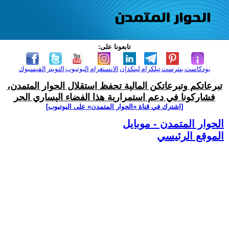
تابعونا على:
بودكاست
بنترست
تيلكرام
لينكدإن
الانستغرام
اليوتيوب
التويتر
الفيسبوك
تبرعاتكم وتبرعاتكن المالية تحفظ استقلال الحوار المتمدن،
فشاركونا في دعم استمرارية هذا الفضاء اليساري الحر
[اشترك في قناة ‫«الحوار المتمدن» على اليوتيوب]
الحوار المتمدن - موبايل
الموقع الرئيسي