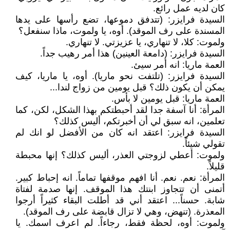
كان لديه عمل رائع.
السيدة فرايزر: (تتدفق دموعها، تضع رأسها على يدها
المسندة على رف الموقد). أوه، يا ولموت، ماذا سنفعل؟
ولموت: كلا، لا تنهاري، يا عزيزتي. لا تنهاري.
السيدة فرايزر: (دامعة العينين) هذا أمر رهيب جداً.
العمة ماريا: انه أمر سيئ.
السيدة فرايزر: (تلتفت نحو ماريا). أوه، يا ماريا، كيف
يمكن أن يكون ذلك؟ قبل يومين من زواج لندا...
العمة ماريا: قبل يومين لا بأس.
المرأة: أنا آسفة جدا لقد أحبطتكم بهذا الشكل، لكن، كما
تعلمين، انه سبق لي أن أخبرتكم، أليس كذلك؟
السيدة فرايزر: اعتقد انه كان من الأفضل لو انك لم
تقولي شيئاً.
ولموت: أعطي لزوجتي العذر، أليس كذلك؟ إنها محبطة
قليلاً.
المرأة: نعم. نعم. أنا افهم موقفها تماماً. انه إحباط كبير.
أتمنى أن تتجاوز ابنتك هذا الموقف. إنها صدمة لفتاة
شابة. حسناً... اعتقد أني قد أطلت البقاء كثيراً أرجوا
المعذرة. (تنهض، وهي لا تزال قابضة على رف الموقد).
ولموت: أوه، لحظة فقط، رجاءاً. لم اعرف اسمك. يا