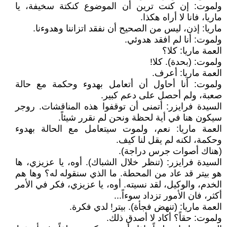
ولموت: إن كنت ترين أن الموضوع كنكتة سخيفة، يا
ماريا، فانا لا أراه هكذا.
ماريا: إذن، ليس من الصحيح أن نفقد اتزاننا وهدوءنا.
ولموت: أنا لم افقد هدوئي.
العمة ماريا: كلا؟
ولموت: (بحدة). كلا!
العمة ماريا: أعرف.
ولموت: أنا أحاول أن أتعامل بهدوء وحكمة مع حالة
صعبة، ولم أحصل على دعم كبير.
السيدة فرايزر: أتمنى أن توقفوا هذه المناقشات. روجر
سيكون هنا في أية لحظة ونحن لم نقرر شيئاً.
العمة ماريا: نعم، ولموت سيتعامل مع الحالة بهدوء
وحكمة، لكنه لم يقل لنا كيف.
(هناك أصوات جرس دراجة).
السيدة فرايزر: (تنظر خلال الشباك). أوه، يا عزيزي، ها
هو بيتر قد عاد من المحطة. ما الذي سنقوله له؟ وها هم
الخدم، والوكيل، لقد نسيته. أوه، يا عزيزي، فكر في الأمر
أكثر، فان الأمور تزداد سوءاً...
العمة ماريا: (تنهض فجأة). بيتر! لدي فكرة.
ولموت: حقاً؟ أكاد لا أصدق ذلك.