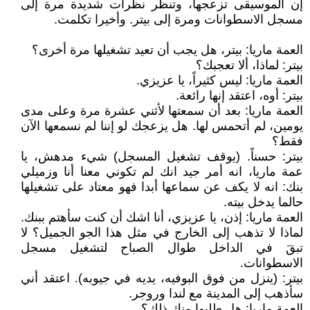
إن الموسيقى تزعجها، وتنظر نظرات شديدة مرة إلى
مسجل الاسطوانات ومرة إلى بيتر. وأخيرا تكلمت.
العمة ماريا: بيتر، هل يجب أن تعيد تشغيلها مرة أخرى؟
بيتر: لماذا، ألا تعجبك؟
العمة ماريا: ليس كثيراً، يا عزيزي.
بيتر: أوه، اعتقد إنها رائعة.
العمة ماريا: بعد أن سمعتها لأثني عشرة مرة وعلى مدى
يومين، لم أتحمس لها. هل يزعجك لو إننا لم نسمعها الآن
فقط؟
بيتر: حسناً. (يوقف تشغيل المسجل) شيء مدهش، يا
عمة ماريا، انه أمر جيد انك لم تكوني معنا أنا وزميلي
بنك: انه لا يكف عن سماعها أبدا فهو معتاد على تشغيلها
حالما يدخل بيته.
العمة ماريا: إذن، يا عزيزي، أنا اشك أن كنت سأهتم ببنك.
لماذا لا تذهب إلى الخارج في مثل هذا الجو الجميل؟ لا
تبقَ في الداخل طوال الصباح لتشغيل مسجل
الاسطوانات.
بيتر: (ينزل من فوق البوفيه، يديه في جيوبه). اعتقد أني
سأذهب إلى المدينة مع لندا وروجر.
العمة ماريا: هل طلبوا منك ذلك؟