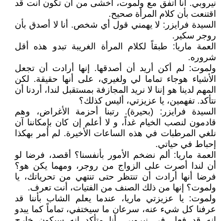
نيروبي. أنا اتفق مع ولموت، أخشى من أن تكون أنت قد
اقتنعت بأن كلام المرأة صحيح.
السيدة فرايزر: لا يهمني قول أي شخص. أنا لا أصدق بأن
روجر سكير.
العمة ماريا: طبقاً لكلام المرأة الغريبة تبدو هذه أقل
شروره.
ولموت: لم أكن أريد أن أصدقها. إنها أرادت أن تجعل
الأشياء هوجاء تماما لي ولغيري، على أنها حقيقة. لكن
المهم لدينا هو إننا لا نريد المجازفة بمستقبل لندا، أردنا أن
نتأكد. تفهمين، يا عزيزتي، أليس كذلك؟
السيدة فرايزر: (بحيرة). رتبنا أحزمة الأغراض، وهم
قادمون لنصب الخيام غداً، و لا أعلم إن كان بإمكاننا آن
نلغي المرطبات في هذه الساعات الأخيرة. لم أمر بهكذا
إحباط في حياتي.
العمة ماريا: ألم نضخم الأمور بأنفسنا؟ أقصد، فرضا لو
أن لندا أصرت على الزواج من روجر، ومهما يكن هو؟
فرضا أنها أرادت أن تنتظر حتى تنتهي من تحرياتك، يا
ولموت؟ إنها من ذلك الصنف من الفتيات، أنت تعرف.
ولموت: يا عزيزتي ماريا، عندما يعلم الشاب بأننا قد
عرفنا كل شيء عنه، سرعان ما سيختفي، تماماً كما يبدو
انه قد فعل في نيروبي. أنا متأكد انه سيكون خارج