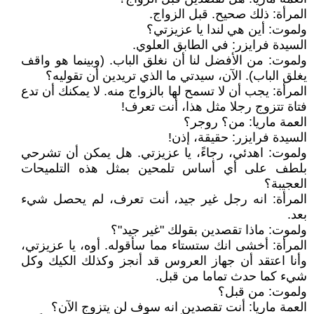
المرأة: ذلك صحيح. قبل الزواج.
ولموت: أين هي لندا يا عزيزتي؟
السيدة فرايزر: في الطابق العلوي.
ولموت: من الأفضل لنا أن نغلق الباب. (وبينما هو واقف
يغلق الباب). الآن، سيدتي ما الذي تريدين أن تقوليه؟
المرأة: يجب أن لا تسمح لها بالزواج منه. لا يمكنك أن تدع
فتاة تتزوج رجلا مثل هذا، أنت تعرف!
العمة ماريا: من؟ روجر؟
السيدة فرايزر: حقيقة، إذن!
ولموت: اهدئي، رجاءً، يا عزيزتي. هل يمكن أن تشرحي
بلطف على أي أساس تلمحين بمثل هذه التلميحات
العجيبة؟
المرأة: انه رجل غير جيد، أنت تعرف، لم يحصل شيء
بعد.
ولموت: ماذا تقصدين بقولك "غير جيد"؟
المرأة: أخشى انك ستستاء مما سأقوله. أوه، يا عزيزتي،
وأنا اعتقد أن جهاز العروس قد أنجز وكذلك الكيك وكل
شيء كما حدث تماما من قبل.
ولموت: من قبل؟
العمة ماريا: أنت تقصدين انه سوف لن يتزوج الآن؟