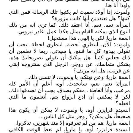
ولهذا أنا هنا.
ولموت: إذا أولاد سميث لم يكتبوا تلك الرسالة فمن الذي
كتبها؟ هل تعتقدين أنها كانت مزورة؟
المرأة: نعم. نعم. أنا اعتقد ذلك. كما ترى انه من ذلك
النوع الذي يمكنه القيام بمثل هكذا عمل. غادر نيروبي.
العمة ماريا: لكن يا إلهي، هذا مستحيل!
ولموت: الآن، انتظري لحظة. انتظري لحظة. يجب أن
تقولي بهدوء كل ما قلتهِ، يا سيدتي. ربما لا تعلمين أن
ذلك جعلني كئيباً. هل يمكنك أن تقولي تصريحاتك هذه،
بشكل متماسك، عن روجر، الرجل الذي ستتزوجه ابنتي
عن قريب، هل انه مزيف؟
العمة ماريا: وعن تهتكه، يا ولموت، لا تنسى ذلك.
المرأة: نعم. نعم، سأتحدث. أوه، أعلم أن الأمر كله
مرعب، وأنا أتعاطف معكم بصدق. يجب أن تصدقوا ذلك.
لكن لا يمكنني أن ادع الزواج يتم، أتعلمون ما الذي
افعله؟
السيدة فرايزر: أوه، يا ولموت، لا يمكن أن يكون هذا
صحيحاً، هل يمكن؟ روجر مثل كل الناس...
العمة ماريا: هم من لم تعرفوه إلا منذ شهرين، تذكروا.
السيدة فرايزر: أوه، يا ماريا، لم نعطِ الوقت الكافي