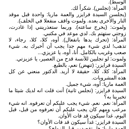
الوسط).
المرأة: (تجلس). شكراً لك.
(يجلسن السيدة فرايزر والعمة ماريا: واحدة قبل موقد
النار والأخرى بعده. ولموت واقف منفعلا في الخلف).
ولموت: (يخرج ساعته). وربما ستعذرينني إذا غادرت،
زوجتي ستهتم بك. لدي موعد في مكتبي.
المرأة: (تحرك يدها بانفعال). أوه، كلا، كلا، رجاء، لا
تذهب! لدي شيء مهم جدا يجب أن أخبرك به. شيء
صعب وغريب بالكامل. أنا، أوه، يا عزيزي...
ولموت: لو تجلبين للآنسة قدح من العصير، يا عزيزتي.
السيدة فرايزر: (تنهض) نعم، بالطبع.
المرأة: كلا، كلا، حقيقة لا أريد. الدكتور منعني عن كل
هذه المشروبات.
العمة ماريا: أوه، شيء جميل.
السيدة فرايزر: (تجلس ثانية) أنت قلت انه لديك شيئا ما
تخبرينا به؟
المرأة: نعم. نعم. شيء يجب عليكم أن تعرفوه. انه شيء
مرعب ومهم كان يجب عليكم أن تعرفوه من قبل، قبل
اليوم، غداً سيكون قد فات الأوان.
السيدة فرايزر: غداً سيكون قد فات الأوان؟
العمة ماريا: هل تقصدين قبل الزواج؟