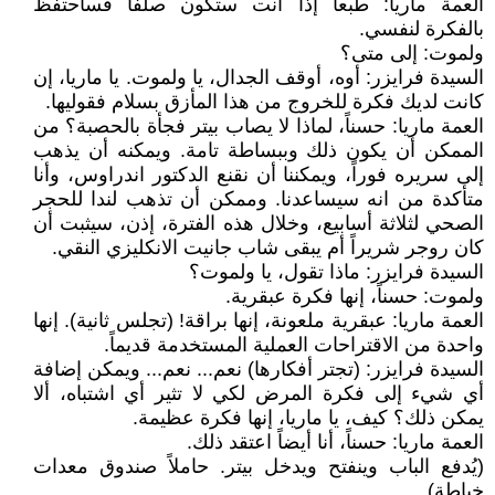
العمة ماريا: طبعاً إذا أنت ستكون صلفاً فسأحتفظ
بالفكرة لنفسي.
ولموت: إلى متى؟
السيدة فرايزر: أوه، أوقف الجدال، يا ولموت. يا ماريا، إن
كانت لديك فكرة للخروج من هذا المأزق بسلام فقوليها.
العمة ماريا: حسناً، لماذا لا يصاب بيتر فجأة بالحصبة؟ من
الممكن أن يكون ذلك وببساطة تامة. ويمكنه أن يذهب
إلى سريره فوراً، ويمكننا أن نقنع الدكتور اندراوس، وأنا
متأكدة من انه سيساعدنا. وممكن أن تذهب لندا للحجر
الصحي لثلاثة أسابيع، وخلال هذه الفترة، إذن، سيثبت أن
كان روجر شريراً أم يبقى شاب جانيت الانكليزي النقي.
السيدة فرايزر: ماذا تقول، يا ولموت؟
ولموت: حسناً، إنها فكرة عبقرية.
العمة ماريا: عبقرية ملعونة، إنها براقة! (تجلس ثانية). إنها
واحدة من الاقتراحات العملية المستخدمة قديماً.
السيدة فرايزر: (تجتر أفكارها) نعم... نعم... ويمكن إضافة
أي شيء إلى فكرة المرض لكي لا تثير أي اشتباه، ألا
يمكن ذلك؟ كيف، يا ماريا، إنها فكرة عظيمة.
العمة ماريا: حسناً، أنا أيضاً اعتقد ذلك.
(يُدفع الباب وينفتح ويدخل بيتر. حاملاً صندوق معدات
خياطة).