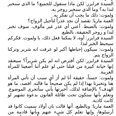
السيدة فرايزر: لكن ماذا سنقول للجميع؟ ما الذي سنخبر
لندا به؟ وما الذي سنخبر روجر به.
ولموت: ذلك ما يجب أن نفكر به.
العمة ماريا: تقصد أن نجد عذراً لتأجيل الزواج؟
ولموت: بالضبط. أعني أي عذر غير مألوف. سوف نخبر
لندا و روجر الحقيقة، بالطبع.
السيدة فرايزر: أوه، لا يمكننا فعل ذلك، يا ولموت. فكركم
سيحبط الخبر لندا.
ولموت: سيكون إحباطها أكبر لو عرفت انه شرير وتركنا
الزواج يتم.
السيدة فرايزر: لكن أفترض انه لم يكن شريراً؟ سيعتقد
إنها خيانة كبيرة من قبلنا حتى لو علم أننا أصغينا للمرأة
الغريبة.
ولموت: حسناً، حقيقة أنا لم أرَ أي سبب أن تأتي المرأة
هنا وتخبرنا بهذا إذا لم يكن صحيحاً ما قالته. اقصد، ما هو
الهدف؟ بالإضافة لذلك، أخبرتها بأني سأتحرى الموضوع.
وتعلم بأنها ستكون تحت طائلة القانون بدعوة تشهير لو
كانت كاذبة.
العمة ماريا: وبالطبع، أنها قالت بان أولاد سميث كانوا قد
أرسلوها، وإنها تعلم كل شيء عنهم وبأنها قادمة من