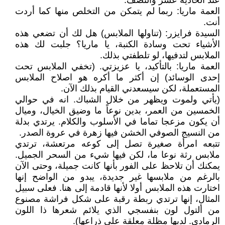
عند الحادية عشر والنصف.
العمة ماريا: ربما لم يتمكن من التخلص منها كما أردت
أنت.
السيدة فرايزر: (تناولها الملابس) هل لك أن تضعي هذه
الأشياء تحت وسادة الكنبة، يا ماريا؟ جلبت لك هذه
الملابس لتدفيها، لو تلطفتي بذلك.
العمة ماريا: بالتأكيد، يا عزيزتي. (تخفي الملابس تحت
إحدى الوسائد) إن أكثر ما أكره هو اصلاح الملابس
المستعملة، لكن سيسعدني القيام بذلك الآن.
(يأتي ولموت ويظهر من خلال الشباك. انه في حوالي
الخمسين من العمر، بدين نوعاً ما وضيق الخيال، وميال
أن يكون مزعجا تماما في الأسلوب والكلام. يرتدي بدلة
من النسيج الصوفي الخشن فيها زهرة في عروة الصدر.
تتبعه امرأة صغيرة تصل إلى كوعه مرتعشة، ترتدي
ملابس رثة نوعا ما، لكن فيها شيء من السحر الجميل.
يمكنك أن تلاحظ على الفور بأنها كانت جميلة، وحتى الآن
بالرغم من ملابسها غير جديدة، يبدو من الواضح إنها
اختارت هذه الملابس أولا لأنها قادمة إلى هنا. فعلى سبيل
المثال، إنها ترتدي ربطة رقبة على شكل فراشة مصنوع
من ألتول لون بنفسجي الذي يلائم شعرها ذا اللون
الرمادي. لديها مظلة معلقة على ذراعها).