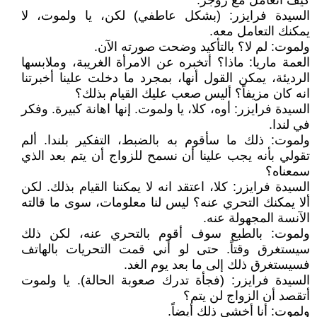
كيف أتعامل مع روجر.
السيدة فرايزر: (بشكل عاطفي) لكن، يا ولموت، لا
يمكنك التعامل معه.
ولموت: لم لا؟ بالتأكيد وضحت صورته الآن.
العمة ماريا: ماذا؟ أتخبره عن الامرأة الغريبة، وملابسها
الرديئة، يمكن القول أنها، بمجرد ما دخلت علينا أخبرتنا
انه كان مزيفاً؟ أليس صعب عليك القيام بذلك؟
السيدة فرايزر: أوه، كلا، يا ولموت. إنها اهانة كبيرة. وفكر
في لندا.
ولموت: ذلك ما سأقوم به بالضبط، التفكير بلندا. ألم
تقولي بأنه يجب علينا أن نسمح للزواج أن يتم بعد الذي
سمعناه؟
السيدة فرايزر: كلا، اعتقد انه لا يمكننا القيام بذلك. لكن
ألا يمكنك التحري عنه؟ ليس لنا معلومات، سوى ما قالته
الآنسة المجهولة عنه.
ولموت: بالطبع سوف أقوم بالتحري عنه، لكن ذلك
سيستغرق وقتاً. حتى لو أني قمت التحريات بالهاتف
فسيستغرق ذلك إلى ما بعد يوم الغد.
السيدة فرايزر: (فجأة تدرك صعوبة الحالة). يا ولموت
أتقصد أن الزواج لن يتم؟
ولموت: أنا أخشى ذلك أيضاً.