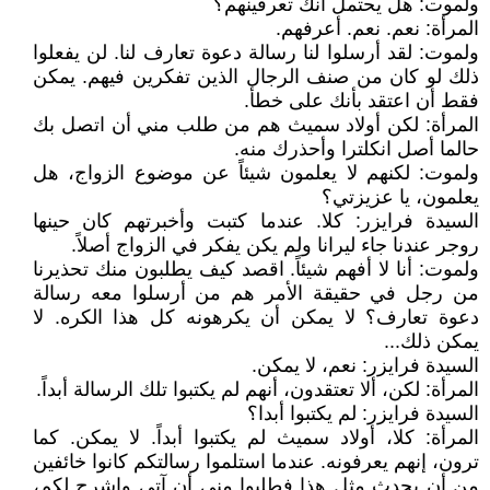
ولموت: هل يحتمل انك تعرفينهم؟
المرأة: نعم. نعم. أعرفهم.
ولموت: لقد أرسلوا لنا رسالة دعوة تعارف لنا. لن يفعلوا
ذلك لو كان من صنف الرجال الذين تفكرين فيهم. يمكن
فقط أن اعتقد بأنك على خطأ.
المرأة: لكن أولاد سميث هم من طلب مني أن اتصل بك
حالما أصل انكلترا وأحذرك منه.
ولموت: لكنهم لا يعلمون شيئاً عن موضوع الزواج، هل
يعلمون، يا عزيزتي؟
السيدة فرايزر: كلا. عندما كتبت وأخبرتهم كان حينها
روجر عندنا جاء ليرانا ولم يكن يفكر في الزواج أصلاً.
ولموت: أنا لا أفهم شيئاً. اقصد كيف يطلبون منك تحذيرنا
من رجل في حقيقة الأمر هم من أرسلوا معه رسالة
دعوة تعارف؟ لا يمكن أن يكرهونه كل هذا الكره. لا
يمكن ذلك...
السيدة فرايزر: نعم، لا يمكن.
المرأة: لكن، ألا تعتقدون، أنهم لم يكتبوا تلك الرسالة أبداً.
السيدة فرايزر: لم يكتبوا أبدا؟
المرأة: كلا، أولاد سميث لم يكتبوا أبداً. لا يمكن. كما
ترون، إنهم يعرفونه. عندما استلموا رسالتكم كانوا خائفين
من أن يحدث مثل هذا فطلبوا مني أن آتي واشرح لكم،