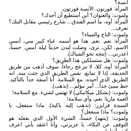
آنسة؟
المرأة: فورتون. الآنسة فورتون.
ولموت: والعنوان؟ أين أستطيع أن أجدك؟
المرأة: أوه، ما اسم الفندق... شارع رئيسي مقابل البنك؟
تعرف...
ولموت: التاج والميناء؟
المرأة: نعم. نعم. هذا هو أسمه. غباء كبير مني، أنسى
الاسم، لكن، ترى، وصلت لندن حديثاً ليلة أمس. حسناً،
اعذرني... (تتجه نحو الشباك).
ولموت: هل ستسلكين هذا الطريق؟
المرأة: أوه، كلا، لا تنزعج رجاءاً. سوف أذهب من طريق
الحديقة، إذا لا تمانع، نفس الطريق الذي جئت منه. انه
الطريق الذي أحبذه. مع السلامة. أنا آسفة جداً بالتأكيد.
حظ سيئ جداً... أمر مؤلم... (تذهب).
ولموت: (بشكل ميكانيكي) لا تهتمي لشيء. مع السلامة!
العمة ماريا: نعم، وأي سلامة!
السيدة فرايزر: (تذهب إليه باكية). ماذا سنفعل، يا
ولموت؟ ماذا سنفعل؟
ولموت: (يتنهد) حسناً، الشيء الأول الذي نفعله هو
التوقف عن البكاء، يا عزيزتي، وأنا اعتقد بأني اعرف