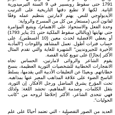
1791 حتى سقوط روبسبير في 9 السنة التيرميدورية
الثانية. لكنها لا تطبع دقتها التاريخية على الترتيب
الأيديولوجي للنص. يهتم لامارتين بتنظيم عمله وفقًا
لقانون أدبي (مستعار من كل من المسرح والرواية:
وحدة الفعل والاستحواذ على الاهتمام)، ويتتبع المؤامرة
حتى نهايتها (وبالتالي سقوط الملكية حتى 21 يناير 1793)
أو يعطي الأفضلية لحدث معين (10 أغسطس)، على
حساب فترات أطول. تعمل المشاهد واللوحات ("المأدبة
الأخيرة للجيرونديين" الشهيرة للغاية والتي تقدم المثال
الأكثر إنجازًا) على تنويع كتابة القصة.
يقوم الشاعر والروائى لامارتين، الحساس تجاه
الانفجارات الخطابية للشخصيات الثورية العظيمة، بنسخ
خطاباتهم. وبعيدًا عن التعليقات الأدبية التي يقدمها، يسلط
الناسخ الضوء على علاقة المذاهب المعبر عنها بمذاهبه.
تحت المؤرخ يشرق المناضل ورجل الأفكار. إن الثورة،
بثقل الكلمات، وصدمة المفاهيم، تحشد اللغة: ولذلك
فهي تتحدى الشاعر، الأكثر إخلاصًا لروحه من "كاتب
الحوليات".
العديد من الصور التفصيلية - التي تعتمد أحيانًا على علم