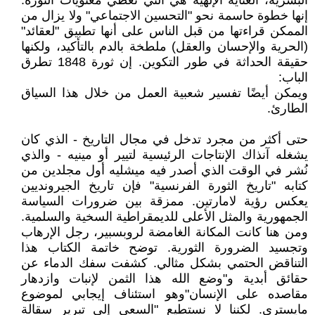
البشرية، العناية الإلهية هي التي تعطي معنويات الثورة.
إنها خطوة حاسمة نحو "التحسين الاجتماعي" ولا يزال من
الممكن قراءتها من قبل الناس على أنها تطبيق "لعقائد"
(الحرية والإحسان والعقل) ملطخة بالدم بالتأكيد، ولكنها
حقيقة الحداثة في طور التكوين. إن ثورة 1848 تطرق
الباب:
ويمكن أيضًا تفسير شعبية العمل من خلال هذا السياق
الطارئ.
حتى أكثر من مجرد تدخل في مجال التاريخ - الذي كان
يشغله آنذاك الإنتاجات الرئيسية لتيير أو مينيه - والذي
نُشر في الوقت الذي أصدر فيه ميشليه أول مجلدين من
كتابه "تاريخ الثورة الفرنسية" فإن تاريخ الجيرونديين
يعكس رؤية لامارتين. ممزقة بين ضرورات السياسة
الجمهورية والمثل الأعلى للديمقراطية السخية والسلمية.
ومن هنا كانت المكانة الغامضة لروبسبير، رجل الإرهاب
وتجسيد الضرورة الثورية. توضح خاتمة الكتاب هذا
التناقض الحتمي بشكل مثالي. كشفت سفك الدماء عن
حقائق أبدية و"وضع الله هذا الثمن لإنبات وازدهار
مقاصده على الإنسان"وهو استئناف إيجابي لموضوع
مايستري. لكننا لا نستطيع "السعي إلى تبرير سقالة