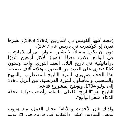
(قصة كتبها ألفونس دي لامارتين (1790-1869)، نشرها
فيرن إي كوكبيرت في باريس عام 1847).
دون أن يكون مضللاً، لا يشير العنوان إلى أن لامارتين،
في الواقع، يكتب وصفًا تفصيليًا لأكثر أربعين شهرًا
دراماتيكية في تاريخ البلاد. العقد الثوري. واحد وستون
كتابًا تحتوي على العديد من الفصول، وثلاثة آلاف صفحة:
هذا الحجم ضروري لسرد التاريخ المضطرب والمبهج
والملحمي والمأساوي للثورة الفرنسية، من أبريل 1791
إلى يوليو 1794. ويوضح المشروع قناعة:
التاريخ هو "التاريخ" كأعلى مأساة، وأصعب دراما، تحفة
الذكاء، شعر الواقع".
ولذلك فإن الأحداث و"الأيام" تتخلل العمل، منذ هروب
لويس السادس عشر واعتقاله في فارين في 21 يونيو