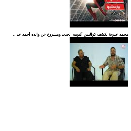
.. محمد عدوية يكشف كواليس ألبومه الجديد ومشروع عن والده أحمد عد