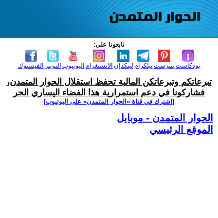
تابعونا على:
بودكاست
بنترست
تيلكرام
لينكدإن
الانستغرام
اليوتيوب
التويتر
الفيسبوك
تبرعاتكم وتبرعاتكن المالية تحفظ استقلال الحوار المتمدن،
فشاركونا في دعم استمرارية هذا الفضاء اليساري الحر
[اشترك في قناة ‫«الحوار المتمدن» على اليوتيوب]
الحوار المتمدن - موبايل
الموقع الرئيسي