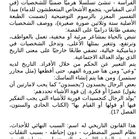
الفراسة - تنشئ تسلسلًا هرميًا ضمنيًا للشخصيات (في
أدنى المقياس، يتجمع الأشخاص المتعطشون للدماء) مبدأ
التفسير المعزز بالرسوم التوضيحية (تضمنت الطبعة
الأصلية ستة وثلاثين صورة صغيرة)، ووصف الشخصيات
يضفي طابعًا دراميًا على القصة:
تنبض بالحياة بمشاعر مرئية أو مخفية، تعمل بالعواطف،
وترتفع، وتتغير بمثلها الأعلى، وتدخل الشخصيات في
ديناميكية خيالية، تضفي طابعًا خارجيًا على معنى التاريخ
الذي يولد العدالة الاجتماعية.
يتم التعبير عن الحكم من خلال الأفراد. التاريخ لديه
"وعي" ومن هنا ضرورة الفهم، حتى أفظعها (مثل مجازر
سبتمبر). ومن هنا يتم إنشاء التماسك:
بعض الرجال يجسدون (“يجسدون” كما يحب لامارتين أن
يقول) عصرًا أو فكرة. إن قوة الأشياء تحددهم:
"يولد الرجال كتجسيدات فورية للأشياء التي يجب التفكير
فيها أو قولها أو القيام بها" (الكتاب الحادي والستون،
الفصل 17).
هذا القانون التاريخي له اسم: السبب النهائي للأحداث،
نظام السير المضطرب - دون إحباطه - بسبب التقلبات