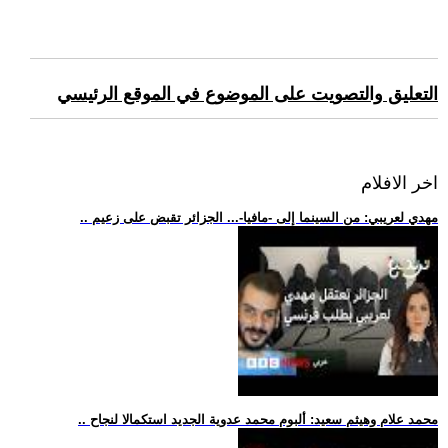
التعليق والتصويت على الموضوع في الموقع الرئيسي
اخر الافلام
.. مهدي لعريبي: من السينما إلى -مافيا-... الجزائر تقبض على زعيم
.. محمد علام وهيثم سعيد: ألبوم محمد عدوية الجديد استكمالا لنجاح