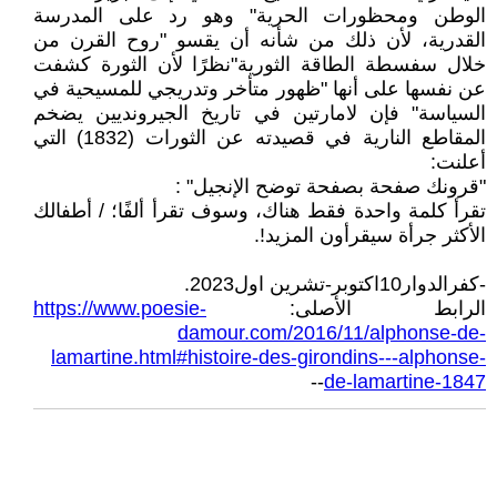
الوطن ومحظورات الحرية" وهو رد على المدرسة
القدرية، لأن ذلك من شأنه أن يقسو "روح القرن من
خلال سفسطة الطاقة الثورية"نظرًا لأن الثورة كشفت
عن نفسها على أنها "ظهور متأخر وتدريجي للمسيحية في
السياسة" فإن لامارتين في تاريخ الجيرونديين يضخم
المقاطع النارية في قصيدته عن الثورات (1832) التي
أعلنت:
"قرونك صفحة بصفحة توضح الإنجيل" :
تقرأ كلمة واحدة فقط هناك، وسوف تقرأ ألفًا؛ / أطفالك
الأكثر جرأة سيقرأون المزيد!.
-كفرالدوار10اكتوبر-تشرين اول2023.
الرابط الأصلى:
https://www.poesie-
damour.com/2016/11/alphonse-de-
lamartine.html#histoire-des-girondins---alphonse-
--
de-lamartine-1847