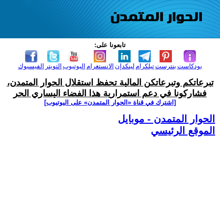
تابعونا على:
بودكاست
بنترست
تيلكرام
لينكدإن
الانستغرام
اليوتيوب
التويتر
الفيسبوك
تبرعاتكم وتبرعاتكن المالية تحفظ استقلال الحوار المتمدن،
فشاركونا في دعم استمرارية هذا الفضاء اليساري الحر
[اشترك في قناة ‫«الحوار المتمدن» على اليوتيوب]
الحوار المتمدن - موبايل
الموقع الرئيسي