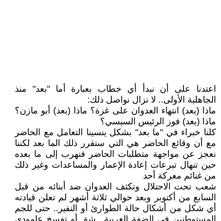
اعتدنا على أن نبدأ أي خطاب بعبارة أما "بعد" منذ
الجاهلية الأولى.. لا نزال نواصل ذلك:
ماذا (بعد) انتهاء العدوان على غزة؟ ماذا (بعد) أبو مازن؟
ماذا (بعد) فوز الرئيس السيسي؟
كلنا خبراء في "ما بعد" بشكل ينسينا التعامل مع الحاضر
مع أن وقائع الحاضر هي التي ستقرر ذلك الما بعد لكننا
نعجز عن مواجهة متطلبات الحاضر فنهرب إلى ما بعده
حين تنهال تبرعات إعادة الإعمار والمساعدات وغير ذلك
من غنائم معركة أحد
شعب تحت الاحتلال وتكثف العدوان ضد أبنائه من قبل
السابع من أكتوبر وبعد حوالي ثلاثة أشهر لم تعلن قيادته
أي شكل من أشكال حالة الطوارئ أو النفير.. حتى للجم
المستوطنين في الضفة الغربية.. شق أو تفسخ عامودي