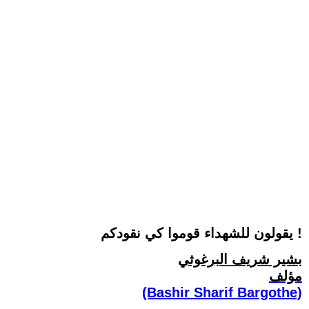
يقولون للشهداء قوموا كي نقودكم !
بشير شريف البرغوثي
مؤلف
(Bashir Sharif Bargothe)