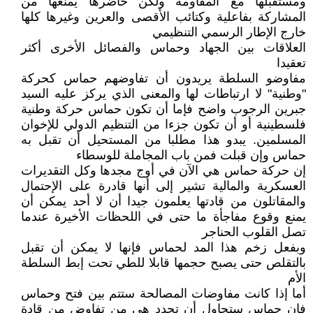
ومستقبلها مع المقاومة ولكن حاضرها يمنعها من
المشاركة بفاعلية وكتائب الأقصى والعرين وغيرها كلها
خارج الإطار الرسمي التنظيمي
العلاقات بين الجهاد وحماس والفصائل الأخرى أكثر
تعقيدا
مفاوضو السلطة يريدون أن تفاوضهم حماس كحركة
"وطنية" لا ارتباطات لها والمعنى الذي يركز عليه السيد
جبرين الرجوب واضح فإما أن تكون حماس حركة وطنية
فلسطينية أو أن تكون جزءا من التنظيم الدولي للإخوان
المسلمين. يبدو هذا مطلبا من المستحيل أن تقبل به
حماس وإن قبلت فمن باب المجاملة للوسطاء
إن حركة حماس هي الآن في أوج مجدها وكل التقديرات
العسكرية والمالية تشير إلى أنها قادرة على الإحتمال
والمقاتلون من قادتها يعلمون جيدا أن لا أحد يمكن أن
يمنع وقوع مفاجأة ما حتى في اللحظات الأخيرة عندما
تصل القلوب الحناجر
وبفعل زخم هذا المد لحماس فإنها لا يمكن أن تقبل
بالتقلص حتى يصبح حجمها قابلا للطي تحت إبط السلطة
الأم
أما إذا كانت مفاوضات المصالحة ستتم بين فتح وحماس
فإن حماس ستحاول أن تحدد هي من تفاوض من قادة