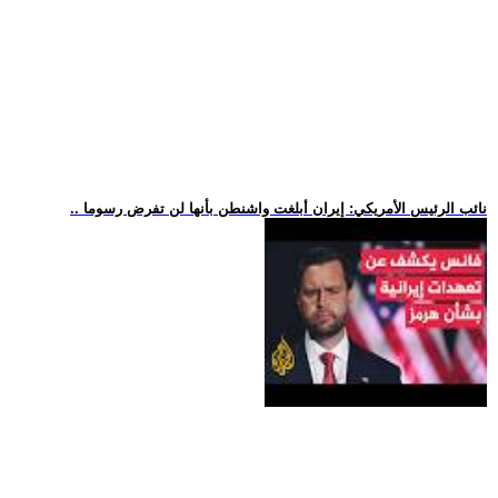
.. نائب الرئيس الأمريكي: إيران أبلغت واشنطن بأنها لن تفرض رسوما