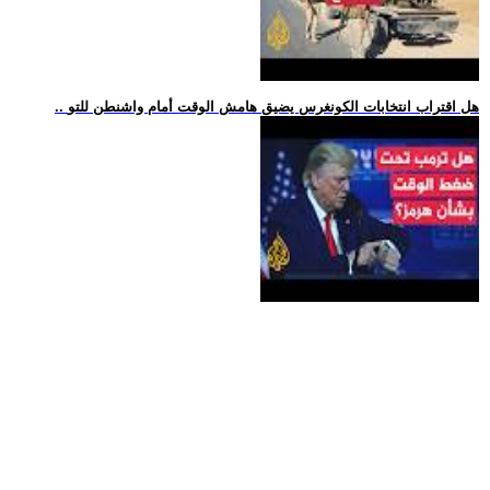
.. هل اقتراب انتخابات الكونغرس يضيق هامش الوقت أمام واشنطن للتو