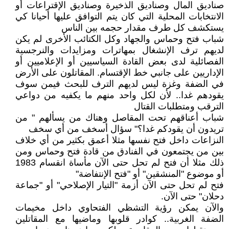
صناديق المال وصناديق الذخيرة وصناديق الإقتراعات أو
الانتخابات المحلية التي كان يتم التوافق عليها أحيانا كي
يستكشف كل طرف مقدار حجمه بين الناس
شباب فتح وحماس والجهاد وكل الكتائب الأخرى لم يكن
لديهم ترف الإنشغال بمهاترات ومزايدات والنرجسية
الفصائلية لدى بعض القادة السياسيين أو الإعلاميين أو
الإداريين على جانبي خط الإقتسام. المقاتلون على الأرض
في الضفة وغزة ليس لديهم الترف للبحث فيمن سوف
يقودهم غدا.. لأن لكل واحد منهم ما يكفيه من دواعي
الترقب ومتطلبات القتال
شباب أعناقهم تحت المقاصل وهناك من يسألهم " من
تريدون أن يقودكم غدا؟" سؤال أسخف من أي سخف
النزاعات داخل فتح نفسها مثلا أعمق بكثير من أي خلاف
بين من يجتمعون في الفنادق من قادة فتح وحماس ومن
ذلك مثلا أن فتح لم تحل حتى الآن مأساة انقسام 1983
أو موضوع "المنشقين" أو "فتح الإنتفاضة"
فتح لم تحل حتى الآن أزمة "التيار الإصلاحي" أو "جماعة
دحلان" حتى الآن.
والآن يمكن رؤية التشظي الفتحاوي داخل مخيمات
الضفة الغربية.. كوادر قلوبها وماضيها مع المقاتلين