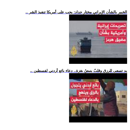
.. الخبير بالشأن الإيراني مختار حداد: يجب على أمريكا تنفيذ الشر
.. يد تسعى للرزق وقلبٌ ينبضُ بغزة.. دعاء بائع أردني لفسطين