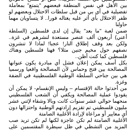
بين الأهل في نفس المنطقة فبعضهم "يتمتع" بمعاملة
تفضيلية في آي بي من قبل سلطات الاحتلال وبعضهم لو
ظفر الاحتلال بأي أثر عليه يغتاله فورا.. لا يتساويان مهما
حاولنا
ضمن لعبة "ما بعد" يقال إن لدى فلسطين (السلطة
أعني) أربعون ألف عنصر مستعدة لنشرهم في غزة..
ولكن بعد وقف إطلاق النار! عجبا! لماذا لا تنشرون
نصفهم حول مخيم جنين مثلا؟ فهنا فلسطين وهناك
فلسطين كما كنت أظن..
بكل أسف يمكن إعلان فشل أي مبادرة يكون عنوانها
المصالحة بين فتح وحماس لأن المصالحة واقعيا ورسميا
هي بين جناحي السلطة الوطنية الفلسطينية في الضفة
وغزة.
من أحدثوا حالة الإقتسام – وليس الإنقسام- لا يمكن أن
يقودوا عملية المصالحة ويكفي أن الشعب الفلسطيني
منحهما حوالي عشر سنوات كانت وبالا وشقاء لإثني عشر
مليون فلسطيني تم تقزيم إرادتهم الوطنية واحتزالها دون
أي معايير أو مراعاة لإرادة الأغلبية الصامتة
الأغلبية الصامتة لم تكن عاجزة لكنها لم تكن تريد صب
المزيد من التشظي في ظل سيطرة المقتسمين على