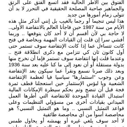
الفتوق بين الأطر الحالية فقد اتسع الفتق على الرتق
والجماهير صاحبة المصلحة الحقيقية في التحرر لا بد أن
تتولى زمام أمورها من جديد
هذا ليس تنجيما أو رجما بالغيب بل إنني أتذكر مثل هذه
الأيام من سنة 1987 حين فاجأنا العالم بالانتفاضة الأولى..
لا حاجة بي لأن أقسم أن لا أحد كان يتوقعها .. وربما
أفشي سرا إن قلت إن القيادات المهمة وبخاصة في فتح
كانت تتساءل عما إذا كانت الإنتفاضة سوف تستمر حتى
أول كانون ثان كي تتزامن مع ذكرى انطلاقة فتح ..
وعندما قلت إنها انتفاضة سوف تستمر فإما أن نخرج منها
بدولة مستقلة أو أن نعود إلى ما كنا عليه بعد سنة 1936
وبعد ذلك صرنا نسمع ونقرأ عما سيكون بعد الإنتفاضة
وعن وجوب "استثمارها" سياسيا فيا لعظمة الإنتفاضة
الشعبية ويا لبؤس الإستثمار حين استعجلنا قطف ثمرة
فجة قبل أن تنضج وتم بحكم سيطرة الإمكانات المالية
استبدال القيادة الموحدة للانتفاضة التي أطرها العمل
الميداني بقيادات أخرى من مسؤولي التنظيمات وعلى
قواعد التمثيل النسبي .. وما هو التمثيل النسبي؟ هو
محاصصة أسوأ من أي محاصصة طائفية
لا أحد سوف يلغي غيره أو يهمشه أو يحاول طمس