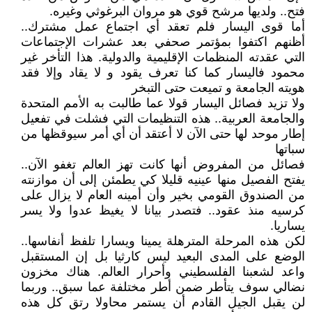
فتح.. ولديها مرشح قوي هو مروان البرغوثي وغيره.
أما قوى اليسار فلم تعقد أي اجتماع عمل مشترك..
أظنهم اكتفوا بمؤتمر صحفي بعد عشرات الإجتماعات
التي عقدته المنظمات الإقليمية والدولية. هذا التأخر غير
محمود فاليسار كما كنا تعرف يقود و لا يقاد وإلا فقد
هويته الجامعة و تميعت حتى التبخر
ولا تزيد فصائل اليسار قولا عما طالبت به الأمم المتحدة
والجامعة العربية.. هذه التنظيمات التي فشلت في تفعيل
إطار موحد لها حتى الآن لا أعتقد أن أي أمر سيوقظها من
سباتها
فصائل من المفروض أنها كانت تهز العالم تغفو الآن..
يفتح الفصيل منها عينيه قليلا كي يطمئن إلى أن موازنته
من الصندوق القومي بخير وأن أمينه العام لا يزال على
كرسيه منذ عقود.. فتصدر بيانا لا يغيظ عدوا ولا يسر
يساريا.
لكن هذه المرحلة المترهلة يمينا ويسارا تلفظ أنفاسها..
الوضع على المدى البعيد ليس كارثيا بل إن المستقبل
واعد لشعبنا الفلسطيني وأحرار العالم. هناك مخزون
نضالي سوف يتأطر ضمن أطر مختلفة عما سبق.. وربما
لن يقبل الجيل القادم أن يستمر محاولا رتق كل هذه