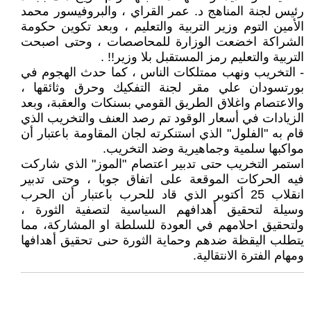
رئيس لجنة المناهج د. عمر القراي ، والبروفيسور محمد
الأمين التوم وزير التربية والتعليم ، وبعد تكوين حكومة
الشراكة اخضعت الوزارة للمحاصصات ، وحتى اصبحت
التربية والتعليم رمز المستقبل بلا وزير!! .
- التخريب ونهب ممتلكات الناس ، كما حدث الهجوم في
بورتسودان علي مقر لجنة التفكيك وحرق وثائقها ،
والاعتصام واغلاق الطريق القومي بسنكات والعقبة، وبعد
الزيادات في أسعار الوقود تم رصد العنف والتخريب الذي
قام به "الفلول" الذي استنكرته لجان المقاومة باعتبار أن
مواكبها سلمية وجماهيرية وضد التخريب.
استمر التخريب حتى تدبير اعتصام "الموز" الذي شاركت
فيه الحركات الموقعة على اتفاق جوبا ، وحتى تدبير
انقلاب 25 أكتوبر الذي قاد للحرب باعتبار أن الحرب
وسيلة لتحقيق أهدافهم السياسية لتصفية الثورة ،
ولتحقيق احلامهم في العودة للسلطة او المشاركة، مما
يتطلب اليقظة ضدهم وحماية الثورة حنى تحقيق أهدافها
ومهام الفترة الانتقالية.