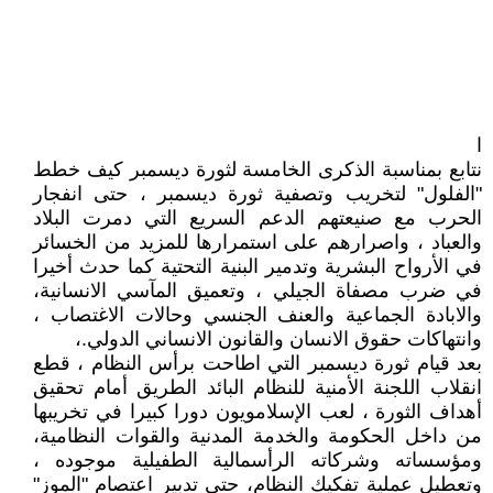
ا
نتابع بمناسبة الذكرى الخامسة لثورة ديسمبر كيف خطط
"الفلول" لتخريب وتصفية ثورة ديسمبر ، حتى انفجار
الحرب مع صنيعتهم الدعم السريع التي دمرت البلاد
والعباد ، واصرارهم على استمرارها للمزيد من الخسائر
في الأرواح البشرية وتدمير البنية التحتية كما حدث أخيرا
في ضرب مصفاة الجيلي ، وتعميق المآسي الانسانية،
والابادة الجماعية والعنف الجنسي وحالات الاغتصاب ،
وانتهاكات حقوق الانسان والقانون الانساني الدولي.،
بعد قيام ثورة ديسمبر التي اطاحت برأس النظام ، قطع
انقلاب اللجنة الأمنية للنظام البائد الطريق أمام تحقيق
أهداف الثورة ، لعب الإسلامويون دورا كبيرا في تخريبها
من داخل الحكومة والخدمة المدنية والقوات النظامية،
ومؤسساته وشركاته الرأسمالية الطفيلية موجوده ،
وتعطيل عملية تفكيك النظام، حتى تدبير اعتصام "الموز"