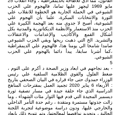
القانون، مما أدي للاطاحة بالديمقراطية ، وجاء انقلاب 25
مايو 1969 ليجهز عليها تماما، فالهجوم علي الحزب
الشيوعي في الحملة الجارية هو الخطوة للانقلاب علي
الثورة والانتخابات المبكرة، علما بأن الهجوم علي
الشيوعية، أصبح لا جدوى منه بعد الهجمة الكبيرة علي
الحزب منذ الاستعمار والأنظمة الديكتاتورية والمدنية بكل
أشكال القمع والأكاذيب والإعدامات والاعتقالات
والتشريد. الخ التي ذهبت ريحها وبقي الحزب الشيوعي
صامدا شامخا الي يومنا هذا، فالهجوم علي الديمقراطية
،كما أشرنا سابقا، يبدأ دائما بالهجوم علي الحزب
الشيوعي.
5
- بعد نجاحهم في ابعاد وزير الصحة د أكرم على التوم ،
ضغط الفلول والقوي الظلامية السلفية علي رئيس
الوزراء حمدوك حتى جاء قراره في البيان الصحفي بتاريخ
: الأربعاء 6 يناير 2020 تجميد العمل بمقترحات المناهج
الدراسية الذي جاء حلقة جيدة في مسار تصفية ثورة
ديسمبر المجيدة التي قدم فيها الثوار مئات الشهداء ، وما
زالت جذوتها مستمرة ومتقدة ، رغم حدة التأمر الداخلي
والخارجي عليها، ودون دراسة موضوعية لتجربة اللجنة
الحالية ، وتحديد نواقصها لمعالجتها، وتم تتويج ذلك بابعاد