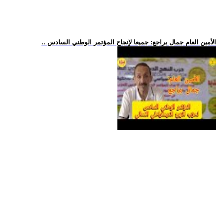
.. الأمين العام جمال براجع: جميعا لإنجاح المؤتمر الوطني السادس