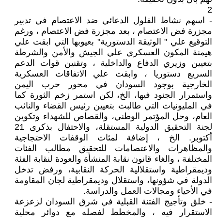
2
- اسهم نشاط الفلول الدعائي ضد الاعتصام في تدبير
مجزرة فض الاعتصام ، بعد مجزرة فض الاعتصام ، ورغم
التوقيع علي " الوثيقة الدستورية" بعيوبها التي ابقت علي
هيمنة المكون العسكري علي الجيش والأمن والشرطة
بتعيين وزيري الدفاع والداخلية ، وتقنين قوات الدعم
السريع دستوريا ، وابقت علي الاتفاقات العسكرية
الخارجية بوجود السودان في محور حرب اليمن
واستمرار الجنود فيها، الخ، لكن استمر زخم الثورة كما
في المليونيات التي طالبت بتعيين رئيس القضاء والنائب
العام، وحل المؤتمر الوطني، والقصاص للشهداء وتكوين
لجنة التحقيق الدولية المستقلة، والاحتفال بذكرى 21
أكتوبر. الخ ، إضافة لمئات الوقفات الاحتجاجية
والمظاهرات والاعتصامات للتحقيق مطالب الفئات
المختلفة ، والغاء قانون نقابة المنشأة والعودة لنقابة الفئة
وديمقراطية واستقلالية الحركة النقابية، ورفض تدخل
الدولة في شؤونها، واستقلال وديمقراطية لجان المقاومة
في الأحياء ومجالات العمل والدراسة.
- خلق وتأجيج الفتنة القبلية في شرق السودان لزعزعة
الاستقرار فيه ، والمخطط لفصله مع دوائر محلية