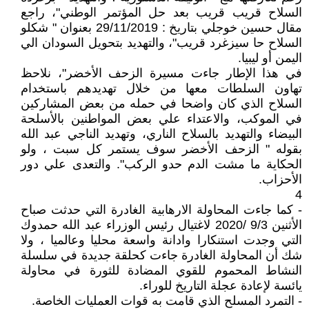
السلاح قريب قريب بعد حل المؤتمر الوطني"، راجع
مقال حسين خوجلي بتاريخ : 29/11/2019 بعنوان " شكلو
السلاح حا سيزغرد قريب"، والتهديد بتحويل السودان الي
اليمن أو ليبيا.
في هذا الإطار جاءت مسيرة الزحف الأخضر"، نلاحظ
تهاون السلطات معها من خلال تهديدهم باستخدام
السلاح الذي كان واضحا في حمله من بعض المشاركين
في الموكب، والاعتداء علي بعض المواطنين بالأسلحة
البيضاء والتهديد بالسلاح الناري، وتهديد الناجي عبد الله
بقوله " الزحف الأخضر سوف يستمر كل سبت ، ولو
الحكاية ما مشت الدم حدو الركب". والتعدى علي دور
الأحزاب.
4
- كما جاءت المحاولة الارهابية الغادرة التي حدثت صباح
الأثنين 9/3 /2020 لاغتيال رئيس الوزراء عبد الله حمدوك
التي وجدت استنكارا وادانة واسعة محليا وعالميا ، ولا
شك أن المحاولة الغادرة جاءت كحلقة جديدة في سلسلة
النشاط المحموم للقوي المضادة للثورة في محاولة
يائسة لإعادة عجلة التاريخ للوراء.
- التمرد المسلح الذي قامت به قوات العمليات الخاصة.