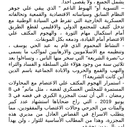
يشمل الجميع ، ولا يقصى أحدا.
– التسوية أو" الهبوط الناعم " الذي ييقي علي جوهر
النظام السابق وسياساته الاقتصادية والقمعية وتحالفاته
العسكرية الخارجية التي تفرط في السيادة الوطنية مع
تدخل كثيف للمجتمع الدولي والاقليمي لقطع الطريق
أمام استكمال مهام الثورة ، والهجوم المكثف علي
الاعتصام أمام القيادة، ودمغه بكل الموبقات.
- النشاط المحموم الذي قام به عبد الحي يوسف ،
وتنظيمه مع الاسلامويين والارهابيين لمواكب ما يسمى
ب"نصرة الشريعة" التي سخر منها الناس ، وتساءلوا بعد
ثلاثين سنة من وجود هؤلاء علي السلطة و الفساد والثراء
والنهب والقمع والحروب والابادة الجماعية باسم الدين
أين كانت الشريعة؟!
- استمرار الهجوم المكثف علي الاعتصام مع المحاولات
المستمرة للمجلس العسكري لفضه ، مثل ماتم ّ في 8
رمضان ، الي أن تمت المجزرة الكبري في فضه في 3
يونيو 2019 ، التي راح ضحاياها استشهاد عدد كبير
والمئات من الجرحي وحالات الاغتصاب والمفقودين، مما
يتطلب الاسراع في القصاص العادل من مدبري هذه
المجزرة، وهذا من المطالب الأساسية للثوار ، ولن يهدأ
لهم بال بدون تحقيقه.