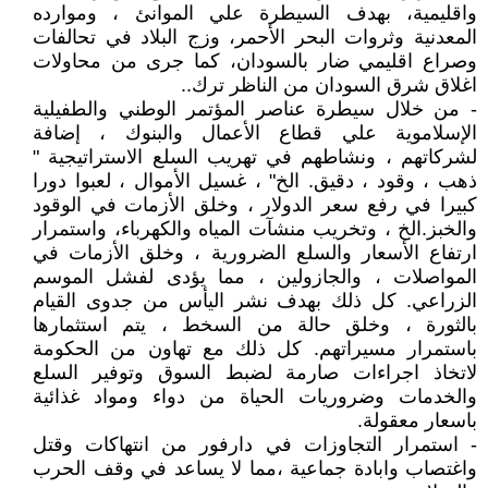
واقليمية، بهدف السيطرة علي الموانئ ، وموارده
المعدنية وثروات البحر الأحمر، وزج البلاد في تحالفات
وصراع اقليمي ضار بالسودان، كما جرى من محاولات
اغلاق شرق السودان من الناظر ترك..
- من خلال سيطرة عناصر المؤتمر الوطني والطفيلية
الإسلاموية علي قطاع الأعمال والبنوك ، إضافة
لشركاتهم ، ونشاطهم في تهريب السلع الاستراتيجية "
ذهب ، وقود ، دقيق. الخ" ، غسيل الأموال ، لعبوا دورا
كبيرا في رفع سعر الدولار ، وخلق الأزمات في الوقود
والخبز.الخ ، وتخريب منشآت المياه والكهرباء، واستمرار
ارتفاع الأسعار والسلع الضرورية ، وخلق الأزمات في
المواصلات ، والجازولين ، مما يؤدى لفشل الموسم
الزراعي. كل ذلك بهدف نشر اليأس من جدوى القيام
بالثورة ، وخلق حالة من السخط ، يتم استثمارها
باستمرار مسيراتهم. كل ذلك مع تهاون من الحكومة
لاتخاذ اجراءات صارمة لضبط السوق وتوفير السلع
والخدمات وضروريات الحياة من دواء ومواد غذائية
باسعار معقولة.
- استمرار التجاوزات في دارفور من انتهاكات وقتل
واغتصاب وابادة جماعية ،مما لا يساعد في وقف الحرب