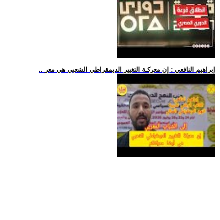
.. إبراهيم النافعي : إن معركـة التغيير الديمقراطي الشعبي هي معر