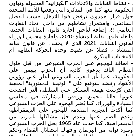
. - نشاط النقابات والاتحادات "الكيزانية" المحلولة وتهاون
الحكومة معها كما في المذكرة التي رفعتها للأمم المتحدة
حول قرار حمدوك ترفض فيها التدخل حسب الفصل
السادس، واستمرار نشاطهم من داخل اتحاد النقابات
العالمي !!، إضافة لتأخير اجازة قانون النقابات الجديد،
والغاء قانون نقابة المنشأة 2010، واجازة مجلس الوزراء
لقانون النقابات 2021 الذي لا يختلف عن قانون نقابة
المنشأة ، فضلا عن تفتيت وحدة الحركة النقابية ام
الانتخابات المبكرة.
- اضافة للهجوم علي الحزب الشيوعي من قبل فلول
النظام البائد بدعوى كاذبة أن الحزب يهيمن علي
الحكومة، علما بأن الحزب الشيوعي أعلن علي رؤوس
الأشهاد رفضه للتوقيع علي " الوثيقة الدستورية" المعيبة
التي كرّست هيمنة العسكر علي السلطة، التي اتضحت
عيوبها حاليا للجميع، ورفض المشاركة في مجلسي
السيادة والوزراء، كما يُعتبر الهجوم علي الحزب الشيوعي
كما أكدت التجربة المقدمة للهجوم علي الديمقراطية
وعدم الصبر عليها وعدم حل مشاكلها بالمزيد من
الديمقراطية، كما حدث عام 1965 بحل الحزب الشيوعي
وطرد نوابه من البرلمان وانتهاك استقلال القضاء وحكم