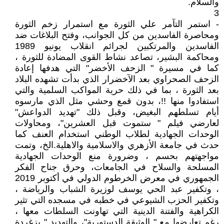
والسلام.
3
- استمر التآمر علي الثورة مع استمرار زخم الثورة
ومحاصرة الفاسدين من كل الجوانب، وفتح البلاغات ضد
الفاسدين والمرتكبين لجرائم انقلاب يونيو 1989
ومحاكمة البشير، تصاعد نشاط القوى المضادة للثورة ،
كما في مسيرة " الزحف الأخضر" التي هدفها إعادة
الزحف الصحراوي بعد الآخضرار الذي بدأت تشهده البلاد
بعد الثورة ، بما في ذلك حرية المواكب السلمية والتي
استفادوا منها !!، بدون قمع وحشي مثل الذي مارسوه
أيام تسلطهم البغيض، وقبل ذلك "تهديد الدواعش"
لعارضي فيلم " ستموت قبل العشرين"، ومحاولات
الوحدات الجهادية لطلاب الوطني استخدام العنف كما
حدث في جامعة الأزهري والاسلامية والاهلية.الخ، وتمت
مواجهتهم بحسم ، وضرورة منع الوحدات الجهادية
المسلحة والسلاح في الجامعات، وحرق جناح الفكر
الجمهوري في معرض الخرطوم الدولي في أكتوبر 2019
، وتكفير عبد الحي يوسف لوزيرة الشباب والرياضة ،
وتكفير الحزب الشيوعي في خطبه في مسجده التي تثير
الكراهية والفتنة الدينية التي تهاونت السلطات معها ،
رغم تعارضها مع " الوثيقة الدستورية"، والتهديد " بزغردة