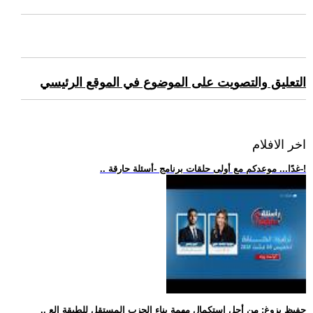
التعليق والتصويت على الموضوع في الموقع الرئيسي
اخر الافلام
.. غدًا... موعدكم مع أولى حلقات برنامج -أسئلة حارقة-!
.. حفيظ يزوغ: من أجل استكمال مهمة بناء الحزب المستقل للطبقة الع