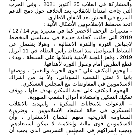
والمشاركة في انقلاب 25 أكتوبر 2021 ، وفي الحرب
التي جاءت امتدادا للانقلاب بعد الخلاف حول دمج الدعم
السريع في الجيش بعد الاتفاق الاطارى. .
اتخذ مخطط الإسلامويين الأشكال الآتية :
- مسيرات الزحف الأخضر كما في مسيرة يوم 14 / 12 /
2019 التي جاءت كحلقة جديدة في مسلسل المخطط
لاجهاض الثورة والفترة الانتقالية ، وهولا ينفصل عن
النشاط المتواصل منذ اسقاط رأس النظام في 11 أبريل
2019 ، وقفز اللجنة الأمنية بانقلابها علي السلطة ، بهدف
قطع الطريق أمام وصول الثورة لأهدافها.
- الهجوم المكثف علي " قوى الحرية والتغيير" ، ووصفها
بانها لا تمثل الشعب السوداني، ولا بد من اشراك
الاسلامويين في المفاوضات مع المجلس العسكري.
- الهجوم المكثف علي لجنة التمكين بهدف حلها ، ووقف
تفكيك التمكين واستعادة أموال الشعب المنهوبة.
– الدعوات للانتخابات المبكرة ، والتهديد بالانقلاب
العسكري في حالة استبعاد الاسلامويين ، وضرورة
المساومة التاريخية معهم لضمان الاستقرار ، وأن
الاسلامويين قوى مالية وإعلامية لا يمكن استبعادهم،
ويجب اشراكهم في المجلس التشريعي الذي يجب أن