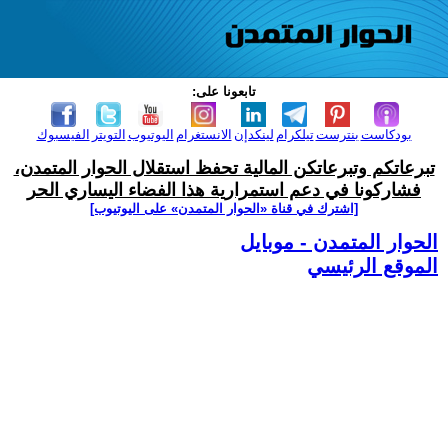
تابعونا على:
بودكاست
بنترست
تيلكرام
لينكدإن
الانستغرام
اليوتيوب
التويتر
الفيسبوك
تبرعاتكم وتبرعاتكن المالية تحفظ استقلال الحوار المتمدن،
فشاركونا في دعم استمرارية هذا الفضاء اليساري الحر
[اشترك في قناة ‫«الحوار المتمدن» على اليوتيوب]
الحوار المتمدن - موبايل
الموقع الرئيسي