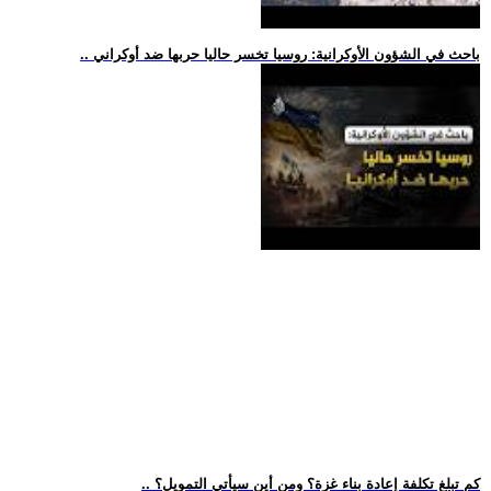
.. باحث في الشؤون الأوكرانية: روسيا تخسر حاليا حربها ضد أوكراني
.. كم تبلغ تكلفة إعادة بناء غزة؟ ومن أين سيأتي التمويل؟