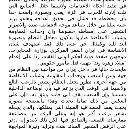
في تنفيذ أحکام الاعدامات ولاسيما خلال الاسابيع التي
تلت إثارته للحرب في غزة، يعني وبصورة واضحة جدا
بأن مخططه قد فشل في تحقيق أهدافه وهاهو يرتد
عليه سلبا من خلال تصاعد موجة الانتفاضة ضده والاصرار
الشعبي على إسقاطه خصوصا وإن وحدات المقاومة
وشباب الانتفاضة صاروا يدکون معاقل النظام وبصورة
الند للند وکمثال حي على ذلك فقد استهدف شبان
الانتفاضة في ايران المقر المركزي لوزارة المخابرات،
موجهين صفعة قوية لحكم الولي الفقيه، ردا على إعدام
"ميلاد زهره وند" بتهمة قتل مأمور حكومي.
مايحدث حاليا في داخل إيران من مواجهة بين النظام من
جهة وبين الشعب ووحدات المقاومة وشباب الانتفاضة
من جهة أخرى، تطور يجعل النظام يشعر بالرعب البالغ
ولاسيما في الوقت الذي يزعم فيه بأن أوضاعه الداخلية
مستتبة وإن الشعب يقف الى جانبه ويثق به، فإن على
العکس من ذلك تماما يحدث وهذا مايفضحه بصورة
بحيث يفقد المصداقية القليلة التي يمتلکها، والذي يجعله
يشعر برعب أکبر هو إنه وعلى الرغم من مضاعفة
ممارساته القمعية والتمادي فيها، لکن ذلك لايبدو إنه يٶثر
على الرفض الشعبي السائد ضده وتزايد وتيرة المواجهة