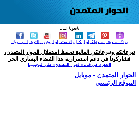
تابعونا على:
بودكاست
بنترست
تيلكرام
لينكدإن
الانستغرام
اليوتيوب
التويتر
الفيسبوك
تبرعاتكم وتبرعاتكن المالية تحفظ استقلال الحوار المتمدن،
فشاركونا في دعم استمرارية هذا الفضاء اليساري الحر
[اشترك في قناة ‫«الحوار المتمدن» على اليوتيوب]
الحوار المتمدن - موبايل
الموقع الرئيسي