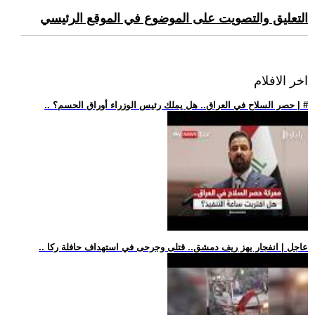
التعليق والتصويت على الموضوع في الموقع الرئيسي
اخر الافلام
.. حصر السلاح في العراق.. هل يملك رئيس الوزراء أوراق الحسم؟ | #
.. عاجل | انفجار يهز ريف دمشق.. قتلى وجرحى في استهداف حافلة ركا