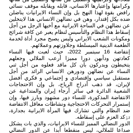
وکرامتها وإعتبارها الانساني، قابله ويقابله موقف نسائي
رافض بقوة لهذا النهج بل وإن النساء الايرانيات يناضلن
ضده بکل إقتدار، وهن في نضالهن الانساني هذا لايتخلين
عن نضالهن في الساحة الايرانية مع أخيها الرجل من أجل
إسقاط هذا النظام والتأسيس لنظام يعبر عن کافة شرائح
ومکونات الشعب الايراني وليس يصبح مجرد أداة لخدمة
الطغمة الدينية المیسلطة وجلاوزتهم وعملائهم.
إنتفاضة 16 سبتمبر 2022، حيث لعبت فيها النساء
کعادتهن ودأبهن دورا مميزا أرعب الملالي وجعلهم
يتخبطون ويدرکون بأن کل ماقد فعلوه من أجل ثني
النساء عن نضالهن ودورهن الانساني الرائد من أجل
مستقبل سياسي وإقتصادي و إجتماعي و فکري أفضل
لإيران، قد ذهب أدراج الرياح، بل وإن الاحتجاجات
الشعبية الدائرة في سائر أرجاء إيران والمتداعية عن
الانتفاضة المذکورة، للنساء دور مشهود وبارز فيها، وإن
إستمرار التحرکات الاحتجاجية ونشاطات معاقل الانتفاضة
ضد النظام والتي تشارك فيها المرأة الايرانية بجدارة،
تٶکد العزم على إسقاطه.
الدور النضالي المميز للنساء الايرانيات، والذي بات يشکل
صداعا للملالي، ليس منقطعا أبدا عن الدور النضالي