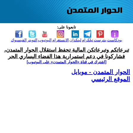
تابعونا على:
بودكاست
بنترست
تيلكرام
لينكدإن
الانستغرام
اليوتيوب
التويتر
الفيسبوك
تبرعاتكم وتبرعاتكن المالية تحفظ استقلال الحوار المتمدن،
فشاركونا في دعم استمرارية هذا الفضاء اليساري الحر
[اشترك في قناة ‫«الحوار المتمدن» على اليوتيوب]
الحوار المتمدن - موبايل
الموقع الرئيسي