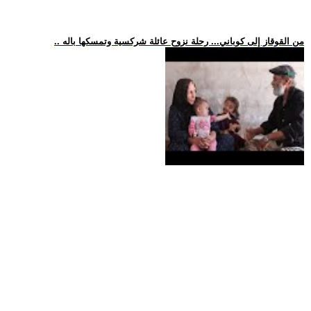
.. من القوقاز إلى كوباني... رحلة نزوح عائلة شركسية وتمسكها باله