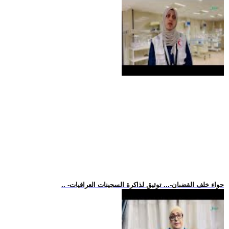
.. -حواء خلف القضبان-... توثيق لذاكرة السجينات العراقيات