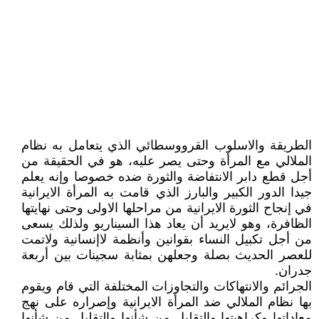
الطريقة والاسلوب القرووسطائي الذي يتعامل به نظام
الملالي مع المرأة وحتى يصر عليه، هو في الحقيقة من
أجل قطع دابر الانتفاضة والثورة ضده خصوصا وإنه يعلم
جيدا الدور الکبير والبارز الذي قامت به المرأة الايرانية
في إنجاح الثورة الايرانية من مراحلها الاولى وحتى نهايتها
الظافرة، وهو لايريد أن يعاد هذا السيناريو ولذلك يسعى
من أجل تکبيل النساء بقوانين وأنظمة لاإنسانية ولاتمت
للعصر الحديث بصلة وجعلهن بمثابة سجينات بين أربعة
جدران.
الجرائم والانتهاکات والتجاوزات المختلفة التي قام ويقوم
بها نظام الملالي ضد المرأة الايرانية وإصراره على نهج
معاداتها وکراهيتها والتقليل من شأنها والتقليل من شأنها