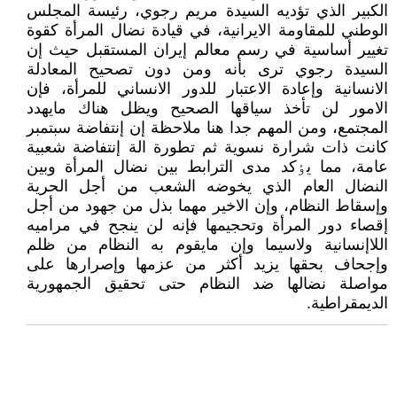
الکبير الذي تؤديه السيدة مريم رجوي، رئيسة المجلس
الوطني للمقاومة الايرانية، في قيادة نضال المرأة کقوة
تغيير أساسية في رسم معالم إيران المستقبل حيث إن
السيدة رجوي ترى بأنه ومن دون تصحيح المعادلة
الانسانية وإعادة الاعتبار للدور الانساني للمرأة، فإن
الامور لن تأخذ سياقها الصحيح ويظل هناك مايهدد
المجتمع، ومن المهم جدا هنا ملاحظة إن إنتفاضة سبتمبر
کانت ذات شرارة نسوية ثم تطورة الة إنتفاضة شعبية
عامة، مما يٶکد مدى الترابط بين نضال المرأة وبين
النضال العام الذي يخوضه الشعب من أجل الحرية
وإسقاط النظام، وإن الاخير مهما بذل من جهود من أجل
إقصاء دور المرأة وتحجيمها فإنه لن ينجح في مراميه
اللاإنسانية ولاسيما وإن مايقوم به النظام من ظلم
وإجحاف بحقها يزيد أکثر من عزمها وإصرارها على
مواصلة نضالها ضد النظام حتى تحقيق الجمهورية
الديمقراطية.