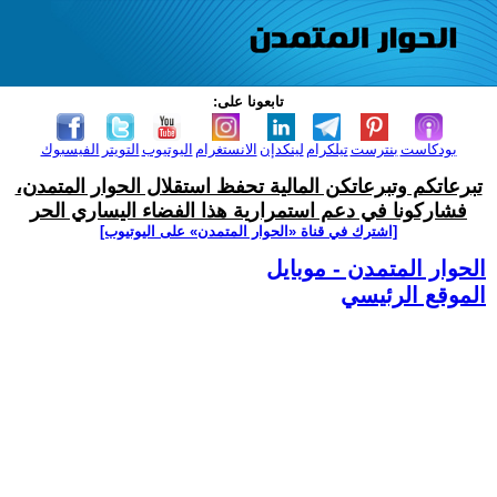
تابعونا على:
بودكاست
بنترست
تيلكرام
لينكدإن
الانستغرام
اليوتيوب
التويتر
الفيسبوك
تبرعاتكم وتبرعاتكن المالية تحفظ استقلال الحوار المتمدن،
فشاركونا في دعم استمرارية هذا الفضاء اليساري الحر
[اشترك في قناة ‫«الحوار المتمدن» على اليوتيوب]
الحوار المتمدن - موبايل
الموقع الرئيسي