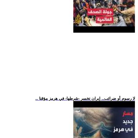
.. لا رسوم أو ضرائب.. إيران تخسر -شرطها- في هرمز مؤقتا