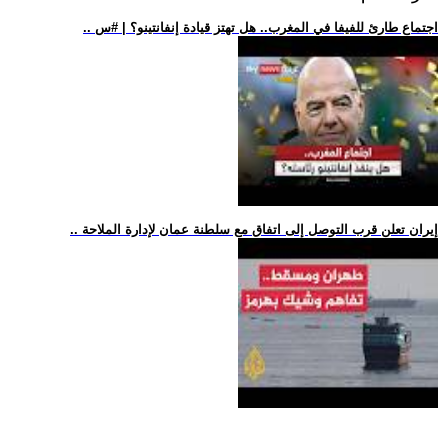
.. اجتماع طارئ للفيفا في المغرب.. هل تهتز قيادة إنفانتينو؟ | #س
.. إيران تعلن قرب التوصل إلى اتفاق مع سلطنة عمان لإدارة الملاحة