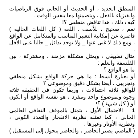
المنطق الجديد ، أو الحديث أو الحالي فوق الرياضيات
والفيزياء بالفعل ، ويتضمنها معا بنفس الوقت .
كيف ذلك ، هذا تناقض منطقي ؟!
نعم ، صحيح ، للأسف . اللغة ( كل اللغات الحالية )
قاصرة عن إمكانية التعبير المناسب والمتكامل عن الواقع
، ومع ذلك لا غنى عنها _ ولا توجد بدائل _ حاليا على الأقل
.
مثال تطبيقي ، ويمثل مشكلة مزمنة ، ومشتركة ، بين
الفلسفة والعلم :
ما هو الواقع ؟
أو بعبارة أبسط : ما هي حركة الواقع بشكل منطقي
وتجريبي ، أيضا بشكل دقيق وموضوعي ؟
للواقع ثلاثة احتمالات ، وربما تكون في الحقيقة ثلاثة
وجوه ولموضوع واحد ومفرد ، هو نفسه الواقع أو الكون
أو ( كل شيء ) ؟!
1 _ الاحتمال الأول ، يتمثل بالموقف الثقافي العالمي
الحالي ، كما تمثله نظرية الانفجار والتمدد الكوني ،
ونظرية الأوتار وغيرها .
( الماضي يصير الحاضر ، والحاضر يتحول إلى المستقبل )
.