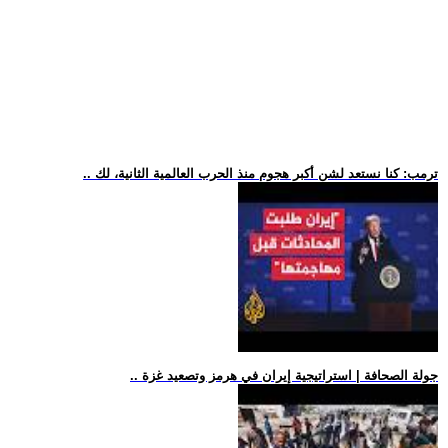
.. ترمب: كنا نستعد لشن أكبر هجوم منذ الحرب العالمية الثانية، لك
.. جولة الصحافة | استراتيجية إيران في هرمز وتصعيد غزة