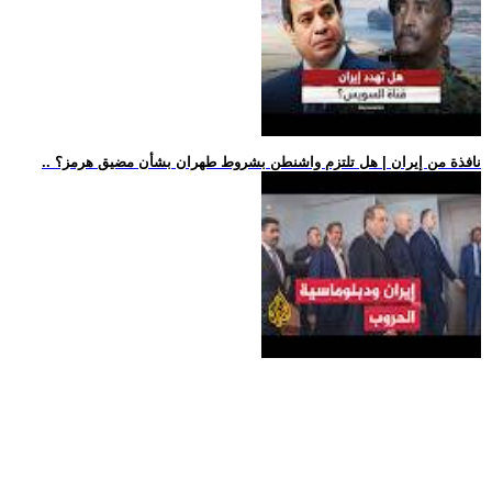
.. نافذة من إيران | هل تلتزم واشنطن بشروط طهران بشأن مضيق هرمز؟