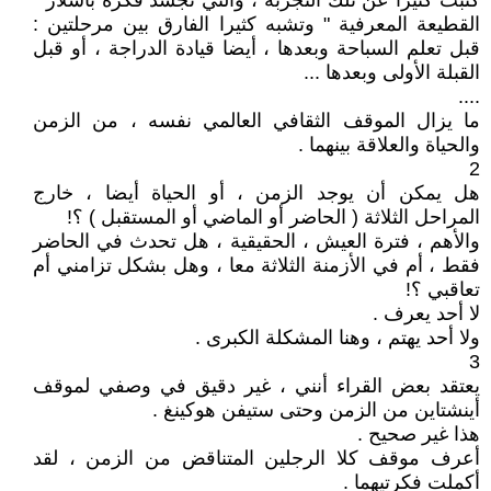
كتبت كثيرا عن تلك التجربة ، والتي تجسد فكرة باشلار "
القطيعة المعرفية " وتشبه كثيرا الفارق بين مرحلتين :
قبل تعلم السباحة وبعدها ، أيضا قيادة الدراجة ، أو قبل
القبلة الأولى وبعدها ...
....
ما يزال الموقف الثقافي العالمي نفسه ، من الزمن
والحياة والعلاقة بينهما .
2
هل يمكن أن يوجد الزمن ، أو الحياة أيضا ، خارج
المراحل الثلاثة ( الحاضر أو الماضي أو المستقبل ) ؟!
والأهم ، فترة العيش ، الحقيقية ، هل تحدث في الحاضر
فقط ، أم في الأزمنة الثلاثة معا ، وهل بشكل تزامني أم
تعاقبي ؟!
لا أحد يعرف .
ولا أحد يهتم ، وهنا المشكلة الكبرى .
3
يعتقد بعض القراء أنني ، غير دقيق في وصفي لموقف
أينشتاين من الزمن وحتى ستيفن هوكينغ .
هذا غير صحيح .
أعرف موقف كلا الرجلين المتناقض من الزمن ، لقد
أكملت فكرتيهما .