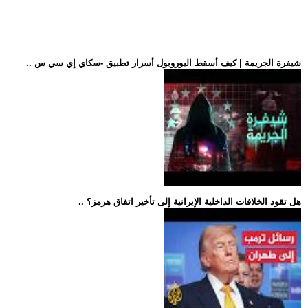
.. شيفرة الجريمة | كيف أسقط اليوروبول أسرار تطبيق -سكاي إي سي س
.. هل تقود الخلافات الداخلية الإيرانية إلى تأخير اتفاق هرمز؟