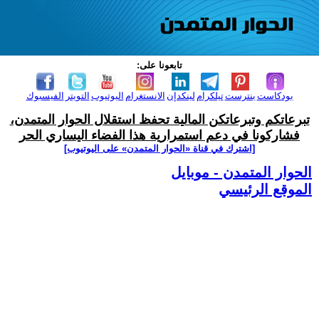
تابعونا على:
بودكاست
بنترست
تيلكرام
لينكدإن
الانستغرام
اليوتيوب
التويتر
الفيسبوك
تبرعاتكم وتبرعاتكن المالية تحفظ استقلال الحوار المتمدن،
فشاركونا في دعم استمرارية هذا الفضاء اليساري الحر
[اشترك في قناة ‫«الحوار المتمدن» على اليوتيوب]
الحوار المتمدن - موبايل
الموقع الرئيسي