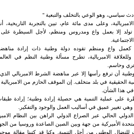
ادث سياسي، وهو الوعي بالتخلف والتبعية "
مبريالية، وعلى مدى مائة عام، تبين بالتجربة التاريخية، أن
ن تولد إلا بعمل واع ومدروس ومنظم، لأجل السيطرة على 
الاجتماعية.
ة كعمل واع ومنظم تقوده دولة وطنية ذات إرادة مناه
، وللعلاقة الامبريالية، تطرح مسألة وطنية النظم في العال
ري وحاسم.
وطنية أن ترفع رأسها إلا عبر مناهضة الشرط الامبريالي ال
ية الحقيقية في بلد متخلف. إن الموقف الحازم من الامبريالية 
ي هذا الشأن.
رة على عملية التنمية هي حصيلة إرادة وطنية؛ إرادة طبقا
. وهي تغيير عميق في أساليب العمل والوجود والتفكير.
لدولي الحالي عبر الصراع الدولي الراهن بين النظام الامبري
لمتحدة الأميركية من جهة وبين الصين الصاعدة وروسيا من الجه
لنضال الوطني من أجل التنمية. وكنا قد كتبنا مقالة موحي