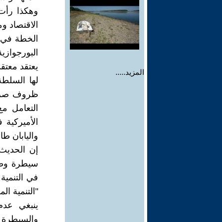
وهكذا رأت 
الاقتصاد و
الخطة في ال
البورجوازي
يعتقد معتقد
المزيد.....
لها السلطة
ظروف صراع
التعامل مع
الأميركية 
واليابان طا
إن الحديث
سيطرة وطن
في التنمية
"التنمية ال
ينبغي عدم
والسيطرة 