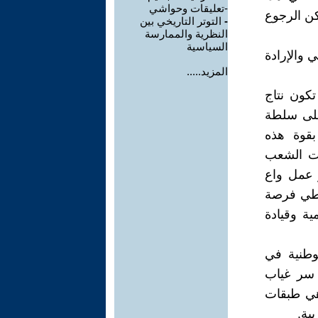
-تعليقات وحواشي
كن الرجوع
-
التوتر التاريخي بين
النظرية والممارسة
السياسية
ي والإرادة
المزيد.....
تكون نتاج
 على سلطة
 بقوة هذه
ات الشعب
ر عمل واع
أعطي فرصة
ة وقيادة
وطنية في
 سر غياب
هي طبقات
ية.