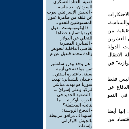
قضية -العتاد العسكري
للسودان- بعد جلسة ...
-
الجيش الإسرائيلي يعرب
لية (1870-1900) وسيطرة الاحتكارات
عن قلقه من ظاهرة عبور
والسياسة،
المستوطنين للحدو ...
-
-ذا إيكونوميست-: دول
قيقية. من
إفريقيا تسارع خطاها
للتخلي عن الدولار
ن العشرين
-
المبادرة المصرية
 1917، والصين 1949. وقد قادت الدولة
تقاضي الداخلية لتعويض
والدة محمد قنديل عن م
 الانتقال
...
جوازية" في
-
هل يدفع بيدرو سانشيز
ثمن مواقفه في أزمة
سبتة، باعتباره استثن ...
، ليس فقط
-
فيدان للشيباني: تهديد
سوريا هو تهديد مباشر
الدفاع عن
لتركيا وعلى إسرائ ...
 في النمو
-
التصعيد الجديد في
الحرب بأوكرانيا – ما
نتائجه المحتملة؟
-
الدفاع الروسية:
إنها أيضا
استهداف مرافق مرتبطة
قتصاد من
بالجيش الأوكراني
وإسقاط ...