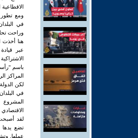
الاقطاعية 
في البلدان
وراحت تحار
هنا أخذت ال
الاشتراكية
باسم "رأسما
المراكز ال
لكن الدولة
في البلدان
المشروع ال
الاقتصادي 
لقد أصبحت 
تضع يدها ع
عملها. وتشا