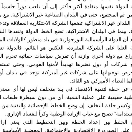
الدولة نفسها منقادة أكثر فأكثر إلى أن تلعب دوراً حاسماً
من ثم المجتمع، حتى في البلدان الصناعية غير الاشتراكية. مع 
بلدان غير الاشتراكية تضعها الشركة الاحتكارية العملاقة وتدعم
ة، بينما في البلدان الاشتراكية، تضع الخط الدولة وتنفذها ال
 أن الدولة الرأسمالية البورجوازية في بلد متطور كالولايات ال
 العليا على الشركة المفردة، العكس هو القائم، فالدولة 
 مع دولة أخرى وازنة أن تفرض سياسات حمائية تحرم ا
 شركات أو دول تعتبرها تهديداً لأمنها القومي. وحتى تستط
فرض توجيهاتها على شركات غير أميركية توجد في بلدان أور
لما النظام الأميركي هو القائد.
 عن خطة لتنمية الاقتصاد في بلد متخلف ليس لها أي معن
ية حقيقية على عملية التنمية، أي من دون سيطرة طبقات ل
 وكسر حلقة التخلف. إن وضع الخطط الإحصائية والتقنية من 
مستدامة" تصبح مع غياب الإرادة الوطنية وكراً للفساد الإداري.
 الخلط بين إعداد الخطة وبين التخطيط الذي يعني إرادة
على الصيرورة الاقتصادية والاجتماعية. المعضلة الأساسية