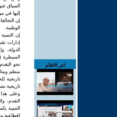
السياق عنو
إليها في مو
إن التحالفا
الوطنية.
إن التنمية
إدارات تقن
الدولة، وإ
السيطرة (
نحو التقدم
اخر الافلام
منظم ومثاب
تاريخية لل
تاريخية تش
وعلى هذا 
التقدم، و
التنمية ي
اقطاعية وبو