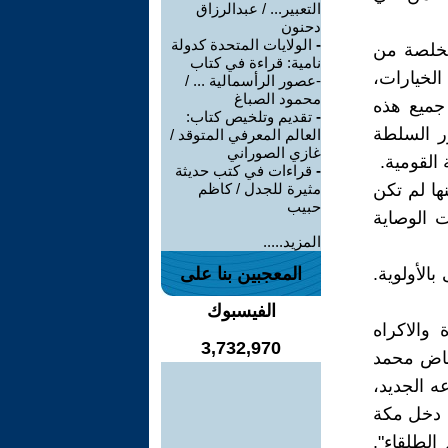
التعبير... / عبدالرزاق
دحنون
-
الولايات المتحدة كدولة
تخلصة من
نامية: قراءة في كتاب
الخيارات،
-عصور الرأسمالية ... /
محمود الصباغ
 جميع هذه
-
تقديم وتلخيص كتاب:
رر السلطة
العالم المعرفي المتوقد /
غازي الصوراني
 القومية.
-
قراءات في كتب حديثة
نها لم تكن
مثيرة للجدل / كاظم
حبيب
 الوصاية
المزيد.....
الأولوية.
المعجبين بنا على
الفيسبوك
 والاكراه
3,732,970
د خاض محمد
ه الجديد،
ا دخل مكة
الطلقاء".