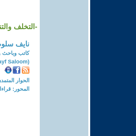
-التخلف والت
نايف سلوم
كاتب وباحث 
(Nayf Saloom)
الحوار المتمدن-العدد: 7797 - 23
المحور: قراء