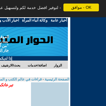
موافق - OK
لتوفير افضل خدمة لكم ولتسهيل عملي
أخبار عامة
-
وكالة أنباء المرأة
-
اخبار الأدب و
الموقع
يسارية
"من أج
حاز ال
إذا لديك
الزوار
اضافة/خدمات
بحث/الارشيف
الصفحة الرئيسية
-
قراءات في عالم الكتب و ال
تبرعاتكم