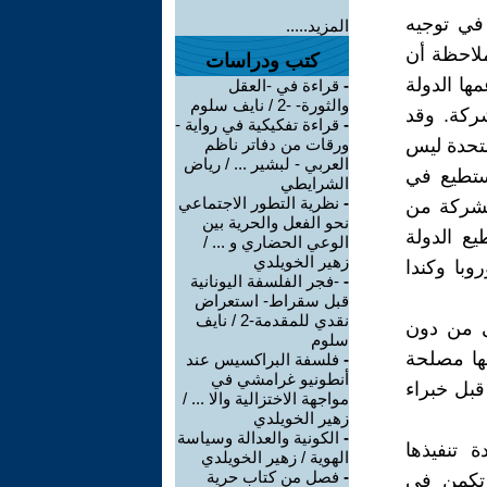
 في توجيه
المزيد.....
ملاحظة أن
كتب ودراسات
ها الدولة
-
قراءة في -العقل
والثورة- -2 / نايف سلوم
شركة. وقد
-
قراءة تفكيكية في رواية -
متحدة ليس
ورقات من دفاتر ناظم
العربي - لبشير ... / رياض
تستطيع في
الشرايطي
-
نظرية التطور الاجتماعي
لشركة من
نحو الفعل والحرية بين
يع الدولة
الوعي الحضاري و ... /
زهير الخويلدي
وبا وكندا
-
-فجر الفلسفة اليونانية
قبل سقراط- استعراض
نقدي للمقدمة-2 / نايف
ى من دون
سلوم
ها مصلحة
-
فلسفة البراكسيس عند
أنطونيو غرامشي في
قبل خبراء
مواجهة الاختزالية والا ... /
زهير الخويلدي
-
الكونية والعدالة وسياسة
 تنفيذها
الهوية / زهير الخويلدي
-
فصل من كتاب حرية
 تكمن في