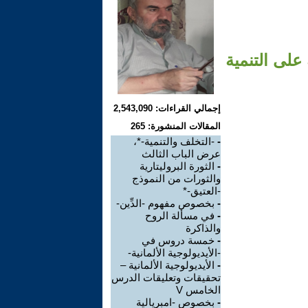
على التنمية
إجمالي القراءات: 2,543,090
المقالات المنشورة: 265
-
-التخلف والتنمية-*،
عرض الباب الثالث
-
الثورة البروليتارية
والثورات من النموذج
-العتيق-*
-
بخصوص مفهوم -الدِّين-
-
في مسألة الروح
والذاكرة
-
خمسة دروس في
-الأيديولوجية الألمانية-
-
الأيديولوجية الألمانية –
تحقيقات وتعليقات الدرس
الخامس V
-
بخصوص -امبريالية