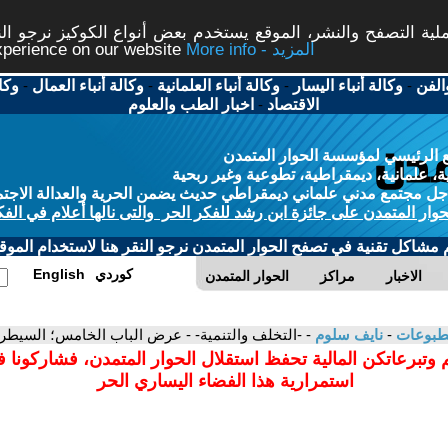
ة التصفح والنشر، الموقع يستخدم بعض أنواع الكوكيز نرجو النق
More info - المزيد
experience on our website
الفن
-
وكالة أنباء اليسار
-
وكالة أنباء العلمانية
-
وكالة أنباء العمال
-
وكا
الاقتصاد
-
اخبار الطب والعلوم
 الرئيسي لمؤسسة الحوار المتمدن
، علمانية، ديمقراطية، تطوعية وغير ربحية
ل مجتمع مدني علماني ديمقراطي حديث يضمن الحرية والعدالة الاجتم
حوار المتمدن على جائزة ابن رشد للفكر الحر والتى نالها أعلام في الفك
م مشاكل تقنية في تصفح الحوار المتمدن نرجو النقر هنا لاستخدام الموقع
كوردي
English
الاخبار
مراكز
الحوار المتمدن
مطبوعات
-
نايف سلوم
- -التخلف والتنمية- - عرض الباب الخامس؛ السيطرة
 وتبرعاتكن المالية تحفظ استقلال الحوار المتمدن، فشاركونا 
استمرارية هذا الفضاء اليساري الحر