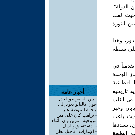
 الدولة".
ا حيث لعب
ين للثورة
دور، وهذا
على سلطة
قدمياً في
از الوحدة
ا اقطاعية
ة تاريخية
أخبار عامة
-
بين العبقرية والجدل..
 في الثلث
جون غاليانو يعود إلى
ا في اليابان وعبر
واجهة الموضة عبر ...
-
ترامب كان على متن
ية، حيث باعت
مروحية -مارين وان- أثناء
ن، يسددها
حادثة تتعلق بالسل ...
-
الإمارات.. تأجيل نظر
ت الطبقة