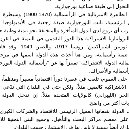
التحول إلى طبقة صناعية بورجوازية.
ومع تطور الظاهرة الامبريالية في الرأسما
 الرئيسية، باتت البورجوازية طبقة رجعية في الأيديولوجيا 
ب أي نزوع لدى الدول المتأخرة والمتخلفة نحو تنمية وطنية ح
بروليتاريا الاشتراكية هذا الدور التقدمي في التنمية في القر
عبر قيادة ثورتين اشتراكيتين: روسيا
 تنمية رأسمالية، ومن هنا أخذت هذه الدولة اسمها في مرحلة
لية الدولة الاشتراكية" تمييزاً لها عن "رأسمالية الدولة البور
رأسمالية والأطراف.
 على العموم، تلعب في عصرنا دوراً اقتصادياً مسيراً ومنظماً
 الاشتراكية كالصين مثلاً، ولكن حتى في البلدان التي تدّعي 
حر (الليبرالي) كالولايات المتحدة مثلاً. إن تدخل الدولة
بات أكثر من واضح.
الدولة بنفقاتها العميل الرئيسي للاقتصاد والشركات الكبرى. 
لى معظم مراكز البحث والتأهيل، وجميع البنى التحتية للا
رك أيضاً بنسبة لا باس بها في الاستثمار، حسب البلدان.