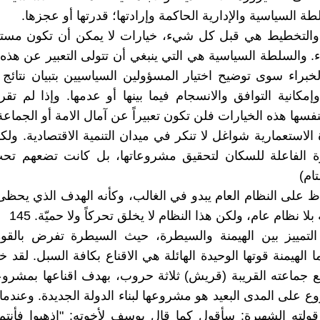
ة السياسية والإدارية الحاكمة وإرادتها؛ قدرتها أو عجزها.
والتخطيط هي قبل كل شيء، خيارات لا يمكن أن تكون مس
ء. والسلطة السياسية هي التي ينبغي أن تتولى التعبير عن هذه 
خبراء سوى توضيح اختيار المسؤولين السياسيين بتبيان نتائج
وإمكانية التوافق والانسجام فيما بينها أو عدمها. وإذا لم تق
فسها هذه الخيارات فلن تكون تعبيراً عن آمال الامة أو الجماعة
 الاستعمارية شواغل لا تنكر في ميدان التنمية الاقتصادية. ولك
ة الفاعلة للسكان لتحقيق مشروعاتها، بل كانت تضعهم تحت
تام)
ظ على النظام العام يبدو في الغالب، وكأنه الهدف الذي يحظى ب
ة بلا نظام عام، ولكن هذا النظام لا يخلق تحركاً ولا حميّة. 145
 التمييز بين الهيمنة والسيطرة، حيث السيطرة تفرض بالقوة
ما الهيمنة قوتها الوحيدة الهائلة هي الاقناع بكافة السبل. لق
 جماعته القريبة (قريش) ثلاثة حروب، بهدف اقناعها بمشروع
ع على المدى البعيد هو مشروعها لبناء الدولة الجديدة. وعندم
 قولته الشهيرة: سأقول كما قال يوسف لأخوته: "اذهبوا فأنتم 