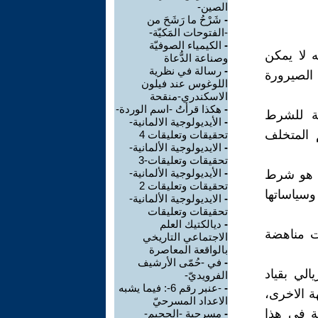
الصين-
-
شَرْحُ ما رَشَحَ من
-الفتوحات المَكيّة-
-
الكيمياء الصوفيّة
ه لا يمكن
وصناعة الدُّعاة
-
رسالة في نظرية
الصيرورة
اللوغوس عند فيلون
الاسكندري-منقحة
-
هكذا قرأتُ -اسم الوردة-
ضة للشرط
-
الأيديولوجية الالمانية-
م المتخلف
تحقيقات وتعليقات 4
-
الايديولوجية الألمانية-
تحقيقات وتعليقات-3
-
الأيديولوجية الألمانية-
ذي هو شرط
تحقيقات وتعليقات 2
وسياساتها
-
الايديولوجية الألمانية-
تحقيقات وتعليقات
-
ديالكتيك العلم
ت مناهضة
الاجتماعي التاريخي
بالواقعة المعاصرة
-
في -حُمّى الأرشيف
الي بقياد
الفرويديّ-
-
-عنبر رقم 6-: فيما يشبه
ة الاخرى،
الاعداد المسرحيّ
ة في هذا
-
مسرحية -الجحيم-