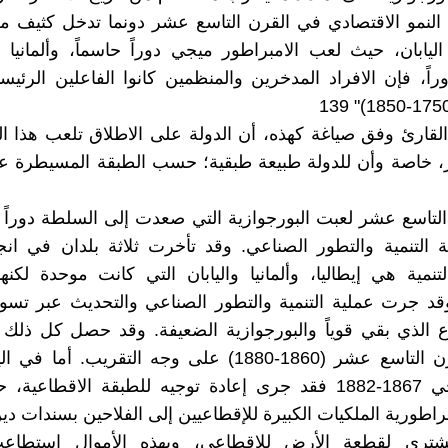
النمو الاقتصادي في القرن التاسع عشر دونما تدخل كثيف من
اليابان، حيث لعب الامبراطور ميجي دوراً حاسماً، وألماني
اً، فإن الافراد المدخرين والمنظمين كانوا الفاعلين الرئيسي
القارئ وفق صياغة كهذه، أن الدولة على الاطلاق تلعب هذا ال
ر، خاصة وأن للدولة طبيعة طبقية؛ حسب الطبقة المسيطرة 
لتاسع عشر لعبت البورجوازية التي صعدت إلى السلطة دوراً ت
ة التنمية والتطور الصناعي. وقد تأخرت ثلاثة بلدان في انج
لتنمية هي إيطاليا، وألمانيا واليابان التي كانت موحدة لكنه
قد جرت عملية التنمية والتطور الصناعي والتحديث عبر تسوي
ع الذي بقي قوياً والبورجوازية الضعيفة. وقد حصل كل ذلك
الأخير للقرن التاسع عشر (1860-1880) على وجه التقريب. أم
إصلاح ميجي 1867-1882 فقد جرى إعادة توجيه للطبقة الاقطاع
براطورية الملكيات الكبيرة للإقطاعيين إلى الفلاحين بسندات دي
مشتري لقطعة الأرض للإقطاعي، وبهذه الأموال استطاع