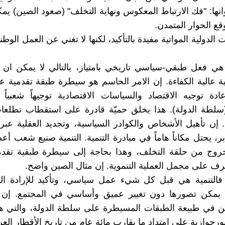
انها: "فك الارتباط المعكوس ونهاية التخلف" (صعود الصين) يم
قع الحوار المتمدن.
ت الدولية المواتية مفيدة بالتأكيد، لكنها لا تغني عن العمل الوطن
 هي فعل طبقي-سياسي تاريخي بامتياز، بالتالي لا يمكن ان 
ية عالية الكفاءة. إن الامر الحاسم هو سيطرة طبقة تقدمية
عادة توجيه الاقتصاد والسياسات الاقتصادية توجيهاً شعبياً
سلطة الدولة). هذا يخلق حميّة قادرة على استقطاب تطلع
. إن تأهيل الأشخاص والكوادر السياسية، وتجديد العقلية عب
ر، يحتل مكاناً هاماً في مبادرة التنمية. التنمية صنيع شعب 
خروج من حلقة التخلف، وهذا بحاجة إلى سيطرة طبقية تقدمي
رف على مجمل العملية التنموية. إن مثال الصين واضح.
فالتنمية هي قبل كل شيء عمل سياسي، وتأكيد للإرادة ال
لا يمكن تصورها دون تغيير عميق وأساسي في المجتمع. إن
كمن في طبيعة الطبقات المسيطرة على سلطة الدولة، والتي 
رجوازية على امتداد ما يقارب مائة عام من تاريخ الأقطار العرب