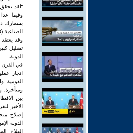
"لقد تحقق 
وفيما عدا 
بسمارك دور
الصناعية (1750-1850)" 139
وقد يعتقد 
تضليل كبي
الدولة.
في القرن ا
انجاز عملي
القومية وا
ومتأخرة. و
بين الاقطا
الدولة الإم
الفلاح ال