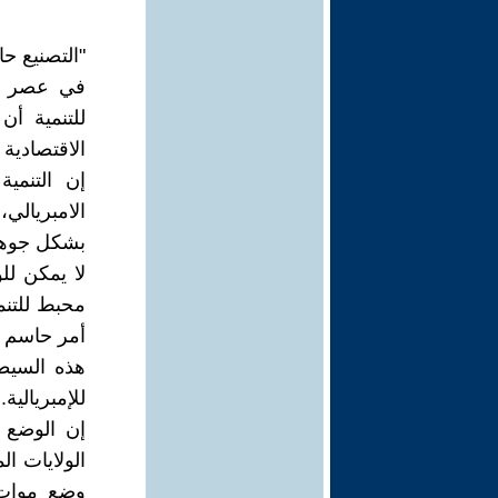
"التصنيع ح
في عصر الا
للتنمية أ
الاقتصادية 
إن التنمي
الامبريالي
بشكل جوه
لا يمكن لل
محبط للتنم
أمر حاسم ف
هذه السيط
للإمبريالية
إن الوضع ا
الولايات ا
وضع موات ل