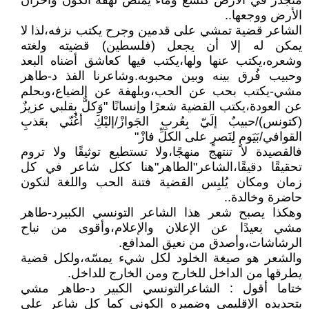
متجذر في الأرض كنسغ وماء يمتص لهفة الكون وأحزان
الأرض ووجعها..
الشاعر قضية تمشي على قدمين وجرح يكتب نزفه،لذا لا
يمكن له إلا أن يجعل (فلسطين) قضيته ولغته
وشعره،يكتب عنها ولها،يكتب فيها كعاشق أضناه البعد
وحبيب فُرق بينه وبين محبوبه.وشاعرنا الفذ د-طاهر
مشي-يكتب بحب عن الحب،وبلهفة عن الضياع،وبحلم
عن العودة،يكتب القضية شعرًا وإنسانًا "وَكلٌّ بِقلبي عزيزٌ
(كتونس)/حبيبٌ إلَيّ بِعُربِ الجَوازْ/إليْكَِ أغُنّي بعَذبِ
القوافي/بَيَومٍ لِنَصرٍ على الكلِّ فازْ"
فالقصيدة لا تنتهج منهجًا،ولا تستطيع توثيقًا ولا تروم
تحقيقًا دقيقًا،الشاعر"الطاهر"هنا ككل شاعر في كل
زمان ومكان يُلبِس القضية فتنة الحب واللغة لتكون
حاضرة وخالدة..
وهكذا يصبح شعر هذا الشاعر التونسي الكبيرد-طاهر
مشي بعيدًا عن الإعلان والإعلام،وأقوى من نباح
الرشاشات،وأصدق من نعيق المدافع.
والشعر هو صيغة الخلود لكل شيء يمسّه،ولكل قضية
يطرقها من الداخل للخارج ومن الخارج للداخل.
ختاما أقول : الشاعرالتونسي الكبير د-طاهر مشي
بتحديده الإقليمي وضميره الكوني كما كل شاعر على