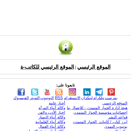
الموقع الرئيسي
الموقع الرئيسي للكاتب-ة
|
تابعونا على:
بنترست
تيلكرام
لينكدإن
الانستغرام
RSS
اليوتيوب
التويتر
الفيسبوك
الموقع الرئيسي
أخبار عامة
هيئة ادارة الحوار المتمدن - للإتصال بنا
وكالة أنباء المرأة
إحصائيات مؤسسة الحوار المتمدن
اخبار الأدب والفن
قواعد النشر
وكالة أنباء اليسار
ابرز كتاب / كاتبات الحوار المتمدن
وكالة أنباء العلمانية
يوتيوب التمدن
وكالة أنباء العمال