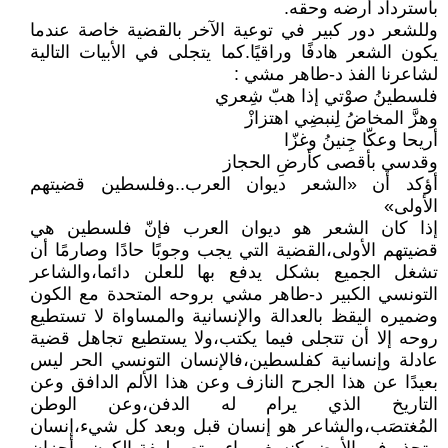
باسترداد أرضه وحقه.
وللشعر دور كبير في توعية الآخر بالقضية خاصة عندما
يكون الشعر هادفًا وراقيًا.كما يتجلى في الأبيات التالية
لشاعرنا الفذ د-طاهر مشي :
فلسطينُ صوْتي إذا هبّ شِعري
وهزَّ المخاضُ لِنبضِي اهتزازْ
أريحا وعكّا جِنينُ وغزّا
وقدسي بأقصى كأرضِ الحجاز
أؤكد أن «الشعر ديوان العرب..وفلسطين قضيتهم
الأولى»
إذا كان الشعر هو ديوان العرب فإنّ فلسطين هي
قضيتهم الأولى،القضية التي يجب وجوبًا حادًا وصارمًا أن
تشغل الجميع بشكل يدفع بها للعلن دائما،والشاعر
التونسي الكبير د-طاهر مشي بروحه المتحدة مع الكون
وضميره اليقظ بالعدالة والإنسانية والمساواة لا تستطيع
روحه إلا أن تتجلى فيما يكتب،ولا يستطيع تجاهل قضية
عادلة وإنسانية كفلسطين،فالإنسان التونسي الحر ليس
بعيدًا عن هذا الجرح النازف وعن هذا الألم الدافق وعن
التاريخ الذي يرام له الدفن،وعن الوطن
المُغتصَب،والشاعر هو إنسان قبل وبعد كل شيء،إنسان