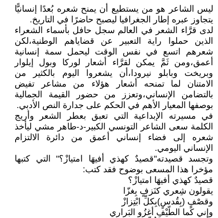
ليس الشاعر هو من يستطيع أن يمنح شعره بُعدًا إنسانيًّا
يتجاوز عبره إطار الجغرافيا ليصبح حاضرًا في التاريخ.
لدى قرَّاء الشعر في العالم سجل حافل بأسماء الشعراء
الذين حملوا راية التعبير عن قضاياهم الوطنية،لكن
شعرهم اتسع في نفس الوقت ليحمل سمة إنسانية
أعمق،ومن ثَمَّ يمكن لقرَّاء أشعار لوركا وبول إيلوار
وبريخت وبابلو نيرودا،أن يشعروا اليوم بالكثير من
الامتنان لما تمنحه أشعار هؤلاء من مشاعر تفيض
بالتضامن الإنساني،وتعزز من حضور القيمة الجمالية
بوصفها المعيار الأهم في الحكم على جدارة النص الأدبي.
في مسيرته الإبداعية التي تعبق بعطر الشعر وأريج
الكلمة سعى الشاعر التونسي الكبير-د-طاهر مشي ليأخذ
شعره إلى فضاء إنساني أعمق من دائرة الالتزام
الإنساني اليومي.
وتجسد قصيدته"قصيدٌ كهذي أفيهَا امتيازْ؟" التي كتبها
مؤخرا هذا المسعى بوضوح فقد كتب:
قصيدٌ كهذي أفيهَا امتيازْ؟
يقولون شِعري كنَزفٍ بِغزّا
وقصْفٍ (بِقُدسٍ)بِكلِّ ابْتِزازْ
وإني كَما الطّيْفِ أغزُو البَراري