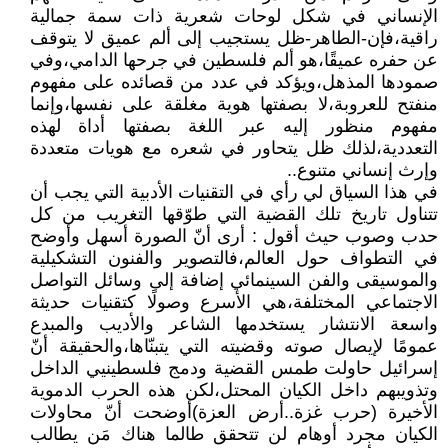
الإنساني في شكل لوحات شعرية ذات سمة جمالية
راقية،فإن-الطاهر-ظل يستجيب إلى ألم عميق لا يتوقف
عن حفره عميقًا،هو ألم فلسطين في جرحها الدامي،وفي
صمودها المذهل،ويؤكد في عدد من قصائده على مفهوم
منفتح للعروبة،لا بصفتها هوية مغلقة على نفسها،وإنما
مفهوم منظور إليه عبر اللغة بصفتها أداة لهذه
التعددية،لذلك ظل يتحاور في شعره مع هويات متعددة
وإرث إنساني متنوع..
في هذا السياق لي رأي في التقنيات الأدبية التي يجب أن
تتناول تاريخ تلك القضية التي طوّقها التغريب من كل
حدب وصوب حيث أقول : أرى أنّ الصورة أسهل وأوضح
في التطواف حول العالم،فالتصوير والفنون التشكيلية
والموسيقى والفن السينمائي إضافة إلى وسائل التواصل
الاجتماعي المختلفة،هي الأسرع وصولًا كتقنيات حديثة
واسعة الانتشار يستخدمها الشاعر والأديب والمبدع
عمومًا لإيصال صوته وقضيته التي يتبنّاها،والحقيقة أنّ
إسرائيل حاولت طمس القضية ودمج فلسطينيي الداخل
وتذويبهم داخل الكيان المحتل،لكن هذه الحرب الدموية
الأخيرة (حرب غزة..أرض العزة)أوضحت أنّ محاولات
الكيان مجرد أوهام لن تتحقق طالما هناك مَن يطالب