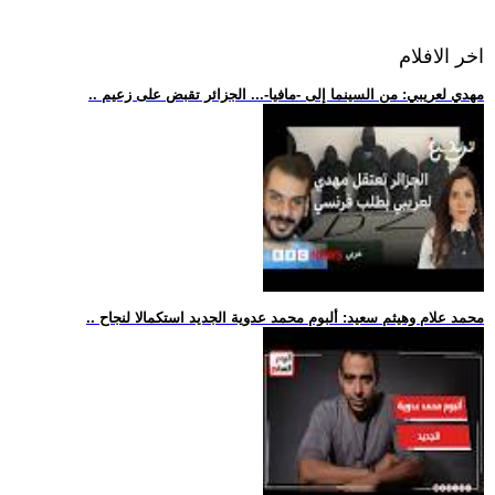
اخر الافلام
.. مهدي لعريبي: من السينما إلى -مافيا-... الجزائر تقبض على زعيم
.. محمد علام وهيثم سعيد: ألبوم محمد عدوية الجديد استكمالا لنجاح