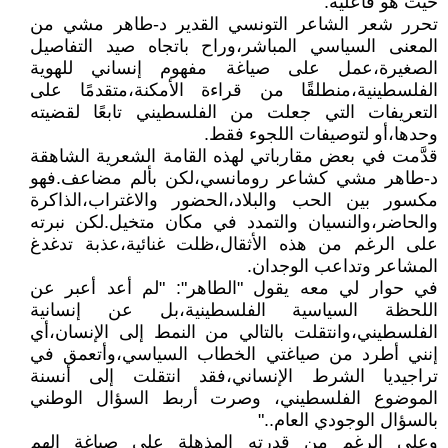
حيث هو فاعلية.
تحرر شعر الشاعر التونسي القدير د-طاهر مشي من
المعنى السياسي المباشر،وراح باتجاه صيد التفاصيل
الصغيرة،عمل على صياغة مفهوم إنساني للهوية
الفلسطينية،منطلقًا من قراءة الأمكنة،متقدمًا على
التعريفات التي جعلت من الفلسطيني تابعًا لقضيته
وحدها،أو لتوصيفات اللجوء فقط.
قدَّمت في بعض مقارباتي لهذه القامة الشعرية الشاهقة
د-طاهر مشي كشاعر رومانسي،لكن بألم مضاعف.فهو
مكسور بين الحب والبلاد،الحضور والاغتراب،الذاكرة
والحاضر،والنسيان والتمدد في مكان متخيل.لكن نبرته
على الرغم من هذه الأثقال،ظلت غنائية،عذبة تدغدغ
المشاعر وتداعب الوجدان.
في حوار لي معه يقول "الطاهر": "لم أعد أعبر عن
اللحظة السياسية الفلسطينية،بل عن إنسانية
الفلسطيني،وانتقلت بالتالي من النمط إلى الإنسان،أي
إنني أطرد من صياغتي الخطاب السياسي،وأتعمق في
تراجيديا الشرط الإنساني،فقد انتقلت إلى أنسنة
الموضوع الفلسطيني، وصرت أربط السؤال الوطني
بالسؤال الوجودي العام.."
وعلى الرغم من قدرته المذهلة على صياغة الهم