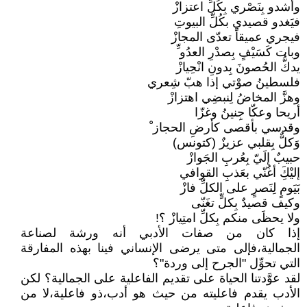
وأشدو بِنَصْري بِكُلِّ اعتزازْ
فيَغدو قصيدي بكُلِّ البيوتِ
فيجري عميقاً تعدّى المجازْ
وبات كَسَيْفٍ بِصدْرِ العدُو ِّ
يدكُّ الحُصونَ بِدونِ انْحِيازْ
فلسطينُ صوْتي إذا هبّ شِعري
وهزَّ المخاضُ لِنبضِي اهتزازْ
أريحا وعكّا جِنينُ وغزّا
وقدسي بأقصى كأرضِ الحجاز ْ
وَكلٌّ بِقلبي عزيزٌ (كتونس)
حبيبٌ إلَيّ بِعُربِ الجَوازْ
إليْكَِ أغُنّي بعَذبِ القوافي
بَيَومٍ لِنَصرٍ على الكلِّ فازْ
وكيف قصيدٌ بِكلٍّ تغَنّى
ولا يحظَى منكم بِكلِّ امتِيازْ ؟!
إذا كان من صفات الأدبي أنه ورشة لصناعة
الجمالية،فإلى متى يرضى الإنساني فينا بهذه المفارقة
التي تحوِّل "الجرح إلى وردة"؟
لقد عوَّدتنا الحياة على تقديم الفاعلية على الجمالية؟ لكن
الأدب يقدم فاعليته من حيث هو أدب،ذو فاعلية،لا من