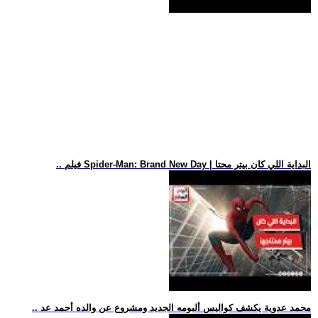
.. فيلم Spider-Man: Brand New Day | البداية اللي كان بيتر محتا
.. محمد عدوية يكشف كواليس ألبومه الجديد ومشروع عن والده أحمد عد