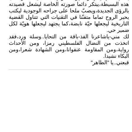
هذه البسيطة،يبتكر دائما صورته الخاصة ليشعل قصيدته
بالرؤى الجديدة،ويصبّ ملحا على جراحه الوجودية ليكتب
بحبر الروح تماما متفنّنا في التقنيات التي تتناول القضية
التاريخية ليجعلها حيّة نابضة،كما يجتهد ليجعلها هويّة لكل
ضمير حي.
لك مني-ياشاعرنا الفذ-باقة من التحايا..وسلة ورد،فقد
اتخذت من النضال الفلسطيني رمزا، ومن الأحداث
رواية،ومن المقاومة عنفوانا،ومن الشهادة شعرا،ومن
البكاء نشيدا.
قبعتي..يا "الطاهر"