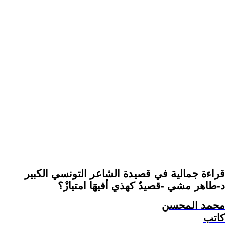
قراءة جمالية في قصيدة الشاعر التونسي الكبير
د-طاهر مشي -قصيدٌ كهذي أفيهَا امتيازْ؟
محمد المحسن
كاتب