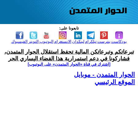
تابعونا على:
بودكاست
بنترست
تيلكرام
لينكدإن
الانستغرام
اليوتيوب
التويتر
الفيسبوك
تبرعاتكم وتبرعاتكن المالية تحفظ استقلال الحوار المتمدن،
فشاركونا في دعم استمرارية هذا الفضاء اليساري الحر
[اشترك في قناة ‫«الحوار المتمدن» على اليوتيوب]
الحوار المتمدن - موبايل
الموقع الرئيسي