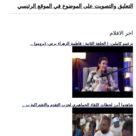
التعليق والتصويت على الموضوع في الموقع الرئيسي
اخر الافلام
.. (برومو) -نزعمو كاملين- | الحلقة الثانية : فاطمة الزهراء برص
.. شاهدوا أبرز لحظات اللقاء الجماهيري لحزب التقدم والاشتراكية ب