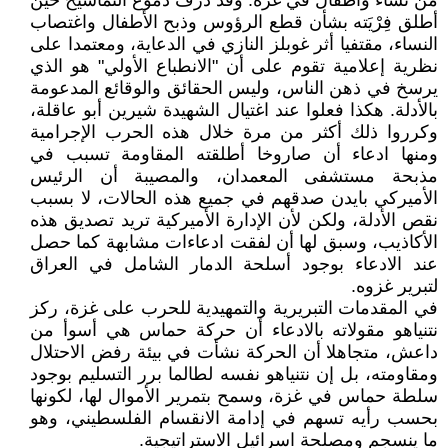
من نساء وأطفال في غزة. وقد ذرف دموع التماسيح حين
أطلق فِرْيَته بشأن قطع الرؤوس وذبح الأطفال واغتصاب
النساء، مقتفيا أثر غوبلز النازي في الدعاية، ومعتمدا على
نظرية إعلامية تقوم على أن "الانطباع الأولي" هو الذي
يرسخ في ذهن الناس، وليس الحقائق والوقائع المدعومة
بالأدلة. هكذا فعلوا عند اغتيال الشهيدة شيرين أبو عاقلة،
وكرروا ذلك أكثر من مرة خلال هذه الحرب الإجرامية
ومنها ادعاء أن صاروخا أطلقته المقاومة تسبب في
مذبحة مستشفى المعمدان، والمصيبة أن الرئيس
الأميركي بايدن صدقهم في جميع هذه الحالات، لا بسبب
نقص الأدلة، ولكن لأن الإدارة الأميركية تريد تصديق هذه
الأكاذيب، وسبق لها أن لفقت ادعاءات مشابهة كما حصل
عند الادعاء بوجود أسلحة الدمار الشامل في العراق
لتبرير غزوه.
في المقدمات التبريرية والتمهيدية للحرب على غزة، ركز
نتنياهو مقولاته بالادعاء أن حركة حماس هي أسوأ من
داعش، متجاهلا أن الحركة نشأت في بيئة رفض الاحتلال
ومقاومته، بل إن نتنياهو نفسه لطالما برر التسليم بوجود
سلطة حماس في غزة، وسمح بتمرير الأموال لها، لكونها
بحسب رأيه تسهم في إدامة الانقسام الفلسطيني، وهو
ما ينسجم ومصلحة اسرائيل الاستراتيجية.