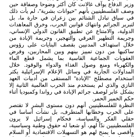
وزير الدفاع يوآف غالانت كان أكثر وضوحا وصفاقة حين
وصف الفلسطينيين بأنهم "حيوانات بشرية"، لم يأت ذلك
في سياق تبادل الشتائم بين زعران في حارة ما، بل
لتبرير الجرائم وانتهاك قوانين الحرب، وخرق المعاهدات
الدولية، والامتناع عن تطبيق القانون الدولي الإنساني،
وجريمة التطهير العرقي والتهجير، وجريمة الإبادة من
خلال استهداف المدنيين بقصف البنايات على رؤوس
ساكنيها من دون تمييز بينهم وبين المحاربين، وفرض
العقوبات الجماعية القاسية بما يشمل قطع الماء
والكهرباء ومنع وصول الغذاء والدواء والوقود. خلال
المداولات الجارية في وسائل الإعلام الإسرائيلية يكثر
استخدام مصطلح "الإبادة" المستقى من أدبيات العهد
النازي والذي لم يستخدم منذ الحرب العالمية الثانية إلا
بشكل عابر لوصف جرائم الإبادة في رواندا وكمبوديا أثناء
حكم الخمير الحمر.
النظرة للفلسطينيين أنهم دون مستوى البشر لا تقتصر
على الحرب وخطابها المتطرف، بل نشأت أساسا في
حقلي الفكر والسياسة، فحكام إسرائيل لا يرون
الفلسطينيين ندّاً لهم، أو شعبا له حقوق وطنية وسياسية،
وأقصى ما يمنح لهم هو التسهيلات الاقتصادية أو السلام