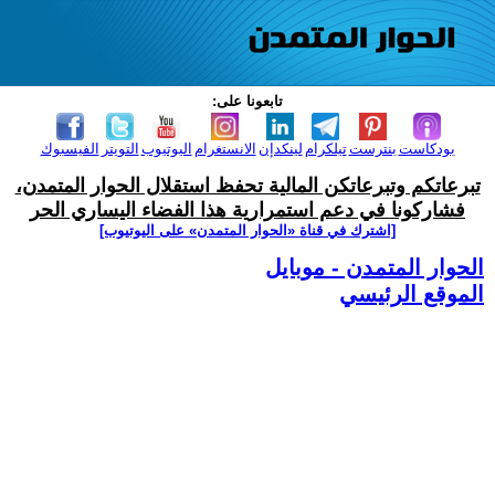
تابعونا على:
بودكاست
بنترست
تيلكرام
لينكدإن
الانستغرام
اليوتيوب
التويتر
الفيسبوك
تبرعاتكم وتبرعاتكن المالية تحفظ استقلال الحوار المتمدن،
فشاركونا في دعم استمرارية هذا الفضاء اليساري الحر
[اشترك في قناة ‫«الحوار المتمدن» على اليوتيوب]
الحوار المتمدن - موبايل
الموقع الرئيسي