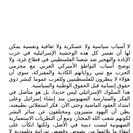
لا أسباب سياسية ولا عسكرية ولا ثقافية ونفسية يمكن
لها أن تفسر كل هذه الوحشية الإسرائيلية في حرب
الإبادة والتهجير ضد شعبنا الفلسطيني في قطاع غزة، ولا
توضح أسباب التواطؤ الأميركي الغربي مع مجرمي
الحرب مع تبني رواياتهم الكاذبة والمفبركة، سوى أن
هؤلاء لا ينظرون للفلسطينيين وللعرب عموما كبشر ذوي
حقوق إنسانية قبل الحقوق الوطنية والسياسية.
هذا السلوك الإسرائيلي ليس جديدا، بل هو متأصل في
الفكر والممارسة الصهيونيين منذ إنشاء إسرائيل وعلى
امتداد العقود الماضية وحتى الآن. فكر استعلائي بطبيعته،
يظن أن اليهود متميزون ومختلفون عن سائر البشر
لكونهم شعب الله المختار، ومع أن النظريات الاستعمارية
الصهيونية ليست دينية في الأصل، ولكنها اتكأت على
انتقاء ما يلائمها من نصوص وقصص توراتية وتلمودية لا