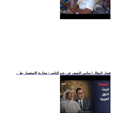
.. فصل المقال | سامي النصف عن -عبد الناصر-: محاربة الاستعمار -ط