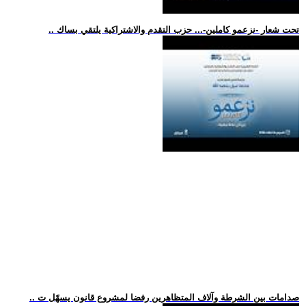
.. تحت شعار -نزعمو كاملين-... حزب التقدم والاشتراكية يلتقي بساك
.. صدامات بين الشرطة وآلاف المتظاهرين رفضا لمشروع قانون يسهّل ت