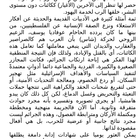
حصر لها تنظر إلى الآخرين (الأغيار) ككائنات دون مستوى
البشر، خلقها الرب لخدمة اليهود.
ثمة أمثلة كثيرة في الأدبيات القديمة والحديثة عن أفكار
الاستعلاء ونزع الصفة الإنسانية عن الفلسطينيين، من
بينها ما كان يردده الحاخام عوفاديا يوسف، الزعيم
الروحي لحركة (شاس) بأن العرب هم كالصراصير
والعقارب والديدان التي ينبغي معاملتها كما تعامل هذه
الكائنات، أي بالقتل والإبادة، ولذلك فإن النتيجة المنطقية
لهذا الفكر هي إباحة ارتكاب الجرائم، فكانت المجازر
الصغيرة والكبيرة، الفردية والجماعية دائما أدواتٍ معتمدةً
لتنفيذ السياسات والأهداف الإسرائيلية مثل تهجير
السكان، أو ردع الخصوم، ومعالجة التحديات الأمنية، أو
حتى لتفريغ شحنات الحقد والكراهية التي تنتجها حملات
التعبئة والتحريض وغسل الدماغ، لكن كل ذلك كان يبدو
هامشيا، أو يجري تصويره وتفسيره بأنه مجرد حوادث
متفرقة وثانوية. أما الآن فالجريمة منهجية ومخططة
ومكتملة الأركان ومترابطة الفصول، وهذه الجرائم ليست
مجرد نتائج جانبية أو عرضية للحرب، بل هي أفعال
مقصودة لذاتها.
يمكن العثور يوميا على شهادات إدانة دامغة يطلقها