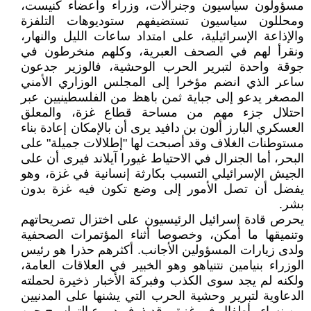
مسؤولون سياسيون وجنرالات، وزراء وأعضاء كنيست،
ومحللون سياسيون تستضيفهم ستوديوهات التلفزة
والإذاعة الإسرائيلية، على امتداد ساعات الليل والنهار،
ونقرأ لهم في الصحف العبرية، وكلهم منخرطون في
جوقة واحدة لتبرير الحرب الوحشية، فالوزير جدعون
ساعر الذي انضم مؤخرا إلى المجلس الوزاري الأمني
المصغر يدعو إلى جباية ثمن باهظ من الفلسطينيين عبر
احتلال جزء مهم من مساحة قطاع غزة، والمعلق
العسكري البارز ألون بن دافيد يرى أن بالإمكان إعادة بناء
مستوطنات الغلاف وقد أصبحت لها "إطلالات جميلة" على
البحر، أما الجنرال في الاحتياط غيورا آيلاند فيرى أن على
الجيش الإسرائيلي التسبب بكارثة إنسانية في غزة، وهو
يفضل أن تصل الأمور إلى وضع تكون فيه غزة بدون
بشر.
يحرص قادة إسرائيل الرئيسيون على اختزال تصريحاتهم
وتنميقها ما أمكن، وخصوصا أثناء المؤتمرات الصحفية
ولدى زيارات المسؤولين الأجانب. أكثرهم حذرا هو رئيس
الوزراء بنيامين نتنياهو وهو الخبير في العلاقات العامة،
ولكنه لم يجد سوى الكذب وفبركة الأخبار ذخيرة لحملته
الدعاوية لتبرير وحشية الحرب التي يشنها على المدنيين