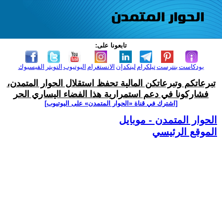
تابعونا على:
بودكاست
بنترست
تيلكرام
لينكدإن
الانستغرام
اليوتيوب
التويتر
الفيسبوك
تبرعاتكم وتبرعاتكن المالية تحفظ استقلال الحوار المتمدن،
فشاركونا في دعم استمرارية هذا الفضاء اليساري الحر
[اشترك في قناة ‫«الحوار المتمدن» على اليوتيوب]
الحوار المتمدن - موبايل
الموقع الرئيسي