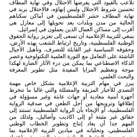
تلاعب بالقيود التي يفرضها الاحتلال وفي نهاية المطاف
تحسين شروط الاحتلال وليس إنهاؤه، فالاحتلال يريد في
نهاية المطاف حشر الفلسطينيين في أماكن سكناهم
الحالية من مدن وبلدات بعد تحويلها إلى معازل هي
أقرب إلى مساكن العمال الذين يعملون في إسرائيل.
ينبغي للتربية الإعلامية أن تسعى إلى تعزيز رواية الحقوق
الوطنية الفلسطينية، وتاريخ ارتباط الشعب بهذه الأرض،
وحقوقه السياسية غير القابلة للتصرف، وتأهيل الأجيال
الناشئة على التعامل مع الثورة العلمية التكنولوجية وعصر
الذكاء الاصطناعي بما يمكن من درء الآثار الضارة لهكذا
موجة وتعظيم المزايا المفيدة مثل تطوير المعرفة
والبحث العلمي.
يبرز في مهام التربية الإعلامية بشكل خاص مهمة
التصدي للأخبار المزيفة والمضللة والتي غالبا ما تنخرط
أجهزة أمنية معادية أو جهات عابثة وغير مسؤولة في
إطلاقها وترويجها من أجل الطعن في صدقية الرواية
الفلسطينية، أو الإيحاء بأن الرواية الفلسطينية تستند إلى
حقائق غير مثبتة أو إلى اكاذيب وأضاليل، ولذلك من
المهم جدا أن يعاد إنتاج وتطوير الخطاب الوطني
الفلسطيني، وتجلياته في ميادين التربية الإعلامية بما