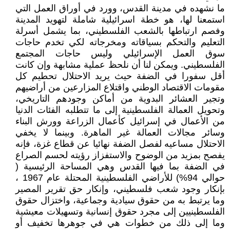
ما نشهده في مدينة القدس، وورد في أوراق العمل التي
استمعنا لها، هو خطة اسرائيلية شاملة لتهويد المدينة
وفصم ارتباطها بالشعب الفلسطيني، بما يشمل أسرلة
التعليم والتحكم بسياقاته ومخرجاته لكي تخدم حاجات
سوق العمل الإسرائيلي وليس حاجات المجتمع
الفلسطيني. ويمكن لنا أن نلحظ عملية مشابهة وإن كانت
أقل سفورا في الضفة حيث يريد الاحتلال تحطيم كل
مقومات الاقتصاد الوطني واقتلاع المزارعين من أراضيهم
وتجير العشائر البدوية من أماكن وجودهم التاريخي،
وتحويل العمالة الفلسطينية إلى ما تتطلبه الفئات الدنيا
من الأعمال في إسرائيل كأعمال الزراعة وورش البناء
وسائر مجالات العمالة غير الماهرة. وبينما لا يخفي
الاحتلال مساعيه لفصل الضفة نهائيا عن قطاع غزة، فإنه
يفصح بمزيد من الوضوح والاستفزاز رؤيته لحسم الصراع
في الضفة بما فيها القدس وهي المساحة الرئيسية (
حوالي 94%) للأراضي الفلسطينية المحتلة عام 1967 ،
بإنكار وجود شعب فلسطيني، وإنكار حق تقرير المصير
وما يرتبط به من حقوق سيادية وجماعية، واختزال حقوق
الفلسطينيين إلى مجرد حقوق إنسانية وتسهيلات معيشية
وما إلى ذلك من خطوات هي في جوهرها تخفيف أو