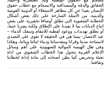
ينسجم مع الحقوق الوطنية ونبذ العنصرية واعتماد
الحقائق والدقة والمصداقية والانسجام مع خطاب حقوق
الإنسان بعيدا عن كل مظاهر الاستعلاء أو الدونية القومية
والدينية. من الأمثلة الصارخة على ذلك بعض أشكال
الخطابة الشعبوية التي تطلق أوصافا تحقيرية على بعض
اتباع الديانات بما لا يفيدنا على الإطلاق ولكنه يضرنا حتما،
أو تطلق تهديدات ووعود لفظية للانتقام وسفك الدماء –
عند الانتصار- بينما هي في الحقيقة لا تقوى على التصدي
لاستباحة مدننا وقرانا ومقدساتنا ودماء ابنائنا وبناتنا، وهكذا
وفي ظل الهيمنة الموالية للصهيونية على أهم وسائل
الإعلام الغربية يتحول هذا الخطاب الشعبوي من اداة
تعبئة وتحريض كما يظن أصحابه إلى مادة إدانة لخطابنا
وثقافتنا.