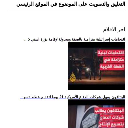
التعليق والتصويت على الموضوع في الموقع الرئيسي
اخر الافلام
.. 5 اقتحامات إسرائيلية متزامنة بالضفة ومحاولة لإقامة بؤرة استي
.. البنتاغون يمهل شركات الدفاع الأمريكية 21 يوما لتقديم خطط تسر