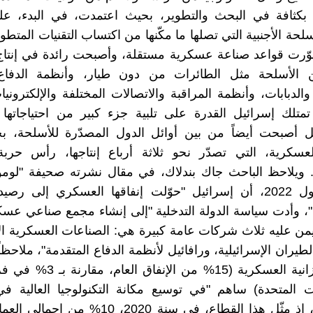
بكثافة في البحث والتطوير، بحيث اعتمدت، في البدء، ع
لحة الأجنبية التي تصلها ما مكّنها من اكتساب التقنيات المتط
طوّرت قواعد صناعة عسكرية مستقلة، وأصبحت رائدة في إنتا
الأسلحة مثل الطائرات من دون طيار، وأنظمة الدفاع
الدبابات، وأنظمة المراقبة والاتصالات المختلفة والإلكترونيا
متلك إسرائيل القدرة على تلبية جزء كبير من احتياجاتها 
أصبحت أيضاً من بين أوائل الدول المصدّرة للأسلحة، 
عسكرية، التي تصدّر نحو ثلاثة أرباع إنتاجها، رأس حربة 
تشرين الأول 2022، أن إسرائيل "حوّلت إنفاقها العسكري إلى ر
، وأدت سياسة الدولة التدخلية "إلى إنشاء مجمع صناعي عس
يمن عليه ثلاث شركات عامة كبيرة هي: الصناعات العسكرية الإ
يران الإسرائيلية، ورافائيل لأنظمة الدفاع المتقدمة"، ملاحظاً
ت المتحدة) ساهم "في توسيع مكانة التكنولوجيا العالية في