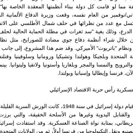
ني/نوفمبر من العام نفسه، وقعت وزيرة الدفاع الألمانية ا
كسل مع عدد من نظرائها في حلف شمال الأطلسي على الاتفا
 الدرع، وذلك بغية "سد ثغرات في مظلة الحماية الحالية لحلف 
ونظام "باتريوت" الأميركي. وقد ضم هذا المشروع، إلى جانب ألم
 المتحدة وبلجيكا وهولندا وتشيكيا ورومانيا وسلوفينيا وفنلند
النرويج والنمسا والمجر وبلغاريا وأستونيا ولاتفيا وليتوانيا. بين
آن، فرنسا وإيطاليا وإسبانيا وبولندا.
عسكرية رأس حربة الاقتصاد الإسرائيلي
منذ إعلان قيام دولة إسرائيل في سنة 1948، كانت الورش السري
والقنابل اليدوية وغيرها من الأسلحة الخفيفة، والتي برز
لبريطاني، بمثابة نواة الصناعة العسكرية. وقد استفادت إسرائ
نيع ونقل التكنولوجيا من فرنسا أولاً، ثم من الولايات المتحدة 