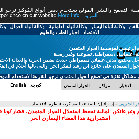
ة التصفح والنشر، الموقع يستخدم بعض أنواع الكوكيز نرجو النق
More info - المزيد
experience on our website
الفن
-
وكالة أنباء اليسار
-
وكالة أنباء العلمانية
-
وكالة أنباء العمال
-
وكا
الاقتصاد
-
اخبار الطب والعلوم
 الرئيسي لمؤسسة الحوار المتمدن
، علمانية، ديمقراطية، تطوعية وغير ربحية
ل مجتمع مدني علماني ديمقراطي حديث يضمن الحرية والعدالة الاجتم
حوار المتمدن على جائزة ابن رشد للفكر الحر والتى نالها أعلام في الفك
م مشاكل تقنية في تصفح الحوار المتمدن نرجو النقر هنا لاستخدام الموقع
كوردي
English
الاخبار
مراكز
الحوار المتمدن
ر الشريف
- إسرائيل: الصناعة العسكرية قاطرة الاقتصاد
 وتبرعاتكن المالية تحفظ استقلال الحوار المتمدن، فشاركونا 
استمرارية هذا الفضاء اليساري الحر