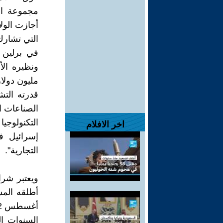
مجموعة الص
أجازت الولا
التي تشارك 
الصناعات ال
التكنولوجي
اخر الافلام
إسرائيل ف
التجارية".
أطلقه الم
السنوات ال