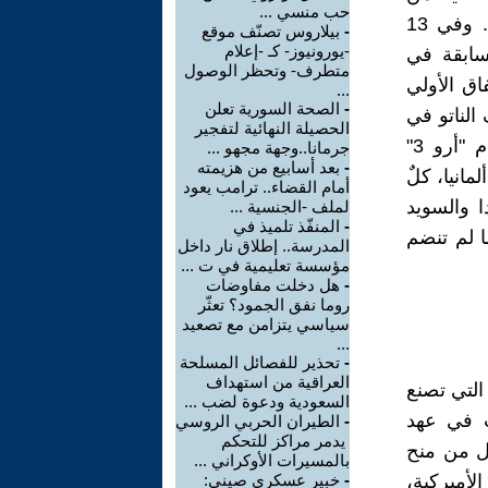
حب منسي ...
حيث التكلفة مما لو قامت كل دولة ببناء أنظمتها المعقدة الخاصة بها". وفي 13
-
بيلاروس تصنّف موقع
-يورونيوز- كـ -إعلام
لسابقة في
متطرف- وتحظر الوصول
ق الأولي
...
-
الصحة السورية تعلن
الناتو في
الحصيلة النهائية لتفجير
أوروبا"، من خلال شراء أنظمة دفاع جوي مضادة للصورايخ، مثل نظام "أرو 3"
جرمانا..وجهة مجهو ...
-
بعد أسابيع من هزيمته
انيا، كلٌ
أمام القضاء.. ترامب يعود
ا والسويد
لملف -الجنسية ...
-
المنفّذ تلميذ في
ما لم تنضم
المدرسة.. إطلاق نار داخل
مؤسسة تعليمية في ت ...
-
هل دخلت مفاوضات
روما نفق الجمود؟ تعثّر
سياسي يتزامن مع تصعيد
...
-
تحذير للفصائل المسلحة
العراقية من استهداف
ة القليلة التي تصنع
السعودية ودعوة لضب ...
ت في عهد
-
الطيران الحربي الروسي
يدمر مراكز للتحكم
يل من منح
بالمسيرات الأوكراني ...
الأميركية،
-
خبير عسكري صيني: