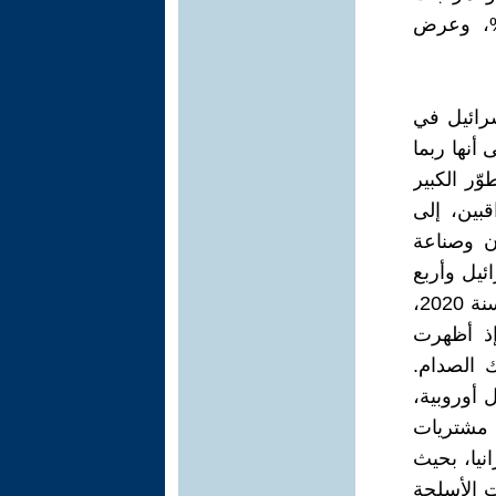
، وكذلك الرادارات وأنظمة الحرب الإلكترونية 9 %، وعرض
ولم الدولي لأبحاث السلام"، في سنة 2021، إسرائيل في
 أنها ربما
تطوّر الكبير
قبين، إلى
ان وصناعة
ئيل وأربع
دول عربية، من جهة ثانية. كما سمح الصدام بين أرمينيا وأذربيجان، في سنة 2020،
إذ أظهرت
ك الصدام.
 أوروبية،
، وتسارعت مشتريات
نيا، بحيث
ن إجمالي صادرات الأسلحة