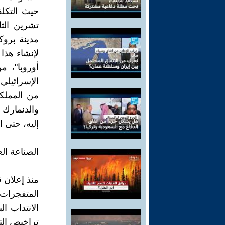
تشرين الثا
مدينة برو
لإنشاء هذا
الإسرائيلي 
من المملكة
والدنمارك و
إليه، حتى ال
الصناعة ال
المتفجرات 
الانتداب ا
تراخيص التص