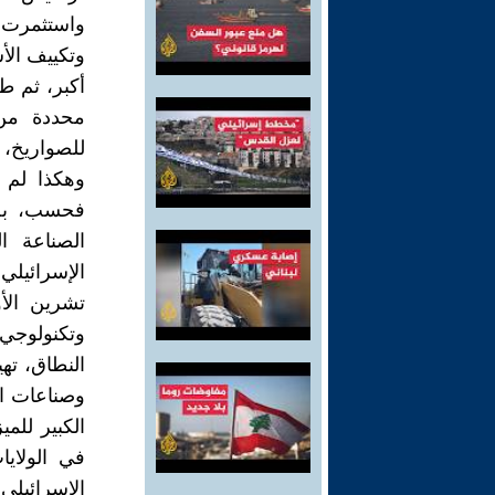
واستثمرت 
وتكييف الأس
أكبر، ثم 
محددة من 
للصواريخ، و
وهكذا لم ت
فحسب، بل 
الصناعة ال
وتكنولوجي"
النطاق، ته
وصناعات الط
في الولايا