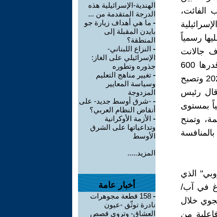
الهندية-الإسرائيلية هذه
ب الفائت،
الدرجة المتقدمة من ...
-
ما هي أهداف زيارة جو
إسرائيلية
بايدن المقبلة إلى
ها رسمياً
المنطقة؟
-
النزاع اللبناني-
يواف جالانت
الإسرائيلي على الغاز:
ونظيره الألماني بوريس بيستوريوس، وهو ما يعني بالفعل دفعة أولية قدرها 600
جذوره وتطوره
-
تغيير مناهج التعليم
مليون دولار، على أن يتمّ تسليم التجهيزات الأولى لهذا النظام في سنة 2025 وتصبح
وسياسة المعايير
الصفقة، قال رئيس
المزدوجة
-
-شرق أوسط جديد- على
اً بمستوى
أنقاض النظام العربي؟
مة، وتمنح
-
الأزمة الأوكرانية
وتداعياتها على الشرق
المنافسة
الأوسط
المزيد.....
ء الأوروبي" الذي
أخبار عامة
غ في آب/
-
158 قطعة مجوهرات
الجوي خلال
نادرة توثّق -عيون
فاعلية من
العشاق- وتروي قصص