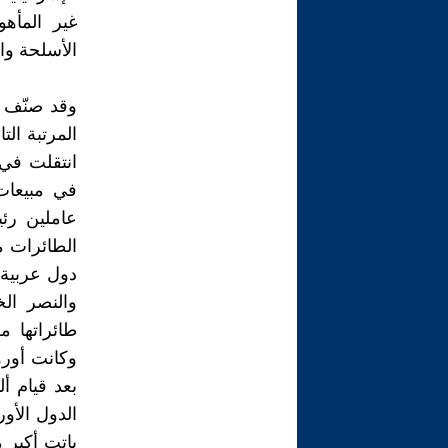
الأسلحة وا
المرتبة الت
في مبيعات 
عاملين رئي
الطائرات م
والنصر ال
طائراتها م
وكانت أوروب
الدول الأور