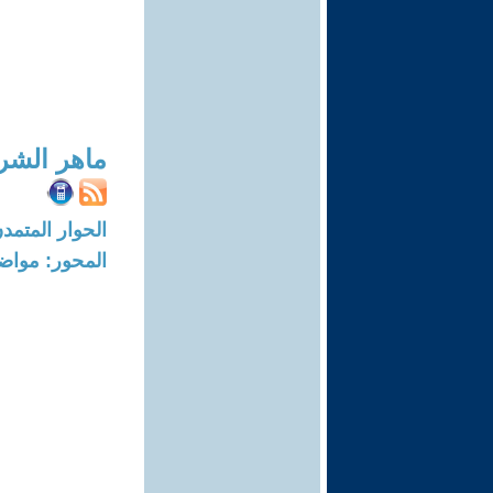
ماهر الشر
الحوار المتمدن-العدد: 7757 - 23
المحور: مواض