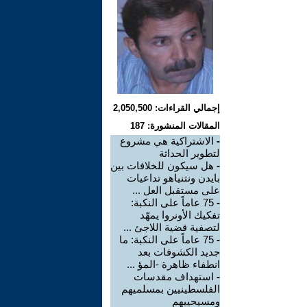
إجمالي القراءات: 2,050,500
المقالات المنشورة: 187
-
الاشتراكية هي مشروع
لتطوير الحداثة
-
هل سيكون للخلافات بين
بايدن ونتنياهو تداعيات
على مستقبل العل ...
-
75 عاماً على النكبة:
تفكيك الأونروا يمهّد
لتصفية قضية اللاجئ ...
-
75 عاماً على النكبة: ما
جديد الكشوفات بعد
انطفاء ظاهرة -المؤ ...
-
استهداف مقدسات
الفلسطينيين بمسلميهم
ومسيحييهم