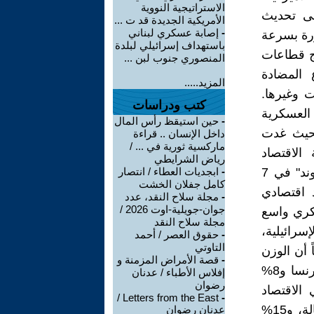
الاستراتيجية النووية
لى تحديث
الأمريكية الجديدة قد ت ...
-
إصابة عسكري لبناني
ورة بسرعة
باستهداف إسرائيلي لبلدة
ج قطاعات
المنصوري جنوب لبن ...
 المضادة
المزيد.....
ت وغيرها.
كتب ودراسات
العسكرية
-
حين استيقظ رأس المال
بحيث غدت
داخل الإنسان .. قراءة
ماركسية ثورية في ... /
الاقتصاد
رياض الشرايطي
الإسرائيلي. ويلاحظ الباحث جاك بندلاك، في مقال نشرته صحيفة "لوموند" في 7
-
ابجديات العطاء / انتصار
كامل جفلان الخشت
صيد اقتصادي
-
مجلة سلاح النقد، عدد
جوان-جويلية-اوت 2026 /
كري واسع
مجلة سلاح النقد
سرائيلية،
-
حقوق العصر / أحمد
التاوتي
 أن الوزن
-
قصة الأمراض المزمنة و
الكبير للميزانية العسكرية (15% من الإنفاق العام، مقارنة بـ 3% في فرنسا و8%
إفلاس الأطباء / عدنان
رضوان
 الاقتصاد
Letters from the East /
-
الإسرائيلي، إذ مثّل هذا القطاع، في سنة 2020، 10% من إجمالي العمالة، و15%
عدنان رضوان