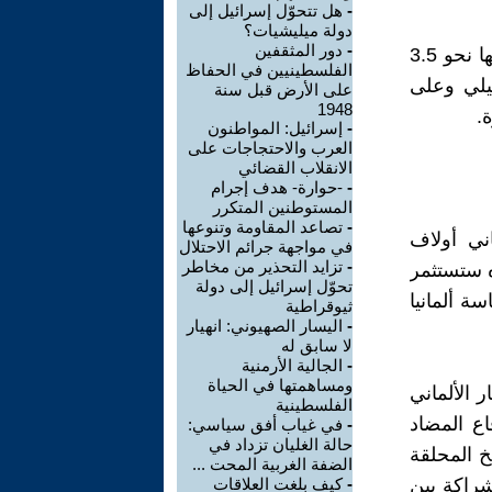
-
هل تتحوّل إسرائيل إلى
دولة ميليشيات؟
-
دور المثقفين
سلّطت صفقة الأسلحة التي أبرمتها إسرائيل مع ألمانيا، والتي بلغت قيمتها نحو 3.5
الفلسطينيين في الحفاظ
ئيلي وعلى
على الأرض قبل سنة
1948
.
-
إسرائيل: المواطنون
العرب والاحتجاجات على
الانقلاب القضائي
-
-حوارة- هدف إجرام
المستوطنين المتكرر
-
تصاعد المقاومة وتنوعها
اني أولاف
في مواجهة جرائم الاحتلال
-
تزايد التحذير من مخاطر
بلاده ستستثمر
تحوّل إسرائيل إلى دولة
 ألمانيا
ثيوقراطية
-
اليسار الصهيوني: انهيار
لا سابق له
-
الجالية الأرمنية
ومساهمتها في الحياة
ل 2022، أبدى المستشار الألماني
الفلسطينية
 3)، وهو نظام الدفاع المضاد
-
في غياب أفق سياسي:
حالة الغليان تزداد في
خ المحلقة
الضفة الغربية المحت ...
مّ إنتاجه بالشراكة بين
-
كيف بلغت العلاقات