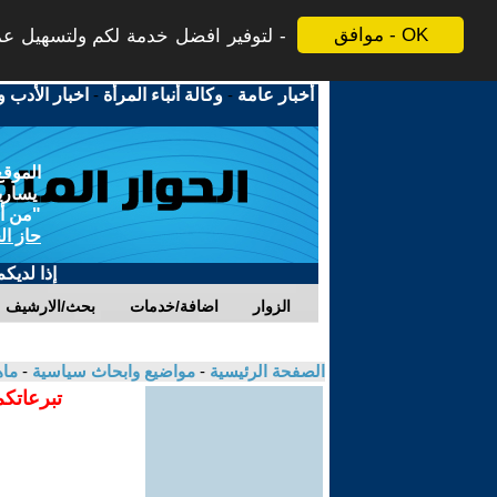
موافق - OK
لتوفير افضل خدمة لكم ولتسهيل عملي
أخبار عامة
-
وكالة أنباء المرأة
-
اخبار الأدب و
الموقع
يسارية
"من أج
حاز ال
إذا لديك
الزوار
اضافة/خدمات
بحث/الارشيف
الصفحة الرئيسية
-
مواضيع وابحاث سياسية
-
ماه
تبرعاتكم