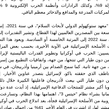
غير المأهولة 9%
لمركبات المدرعة والمدافع والذخائر معظم الباقي.
وقد صنّف "معهد ستوكه
اسعة بين المصدرين العالميين لهذا القطاع. وتشير التقديرات إلى
انتقلت في سنة 2022 إلى المرتبة الخامسة أو السادسة. ويعود هذا ال
الأسلحة الإسرائيلية في الآونة الأخيرة، بحسب بعض المرا
سيين: الحرب في أوكرانيا وتطوير القدرات الباليستية لإير
ن دون طيار التي تنتجها، من جهة، واتفاقيات التطبيع بين إسرا
خاطف الذي حققته باكو، لإسرائيل بتصدر عناوين الأخبار، 
ن دون طيار التي بيعت لأذربيجان فاعليتها الكبيرة خلال ذل
ا أكبر مشتر للمنتجات الدفاعية الإسرائيلية، إذ أبدت عدة دول
بعد قيام ألمانيا بشراء نظام "حيتس 3"، اهتمامها بهذا النظام
وبية من الأسلحة الإسرائيلية فجأة، بعد اندلاع الحرب في أوكرا
باتت أكبر مشتر لها، إذ اشترت في العام الأخير 41% م