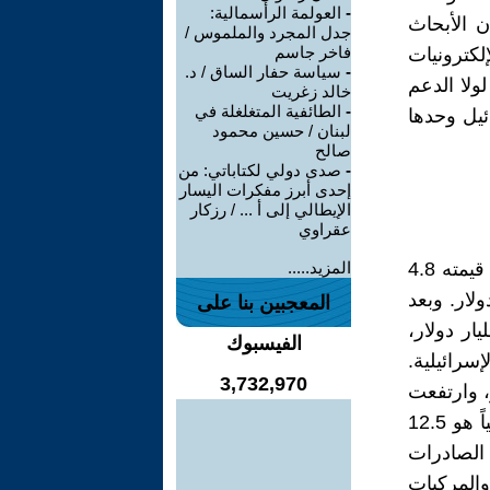
-
العولمة الرأسمالية:
"، وأن الأبحاث
جدل المجرد والملموس /
فاخر جاسم
لكترونيات
-
سياسة حفار الساق / د.
لولا الدعم
خالد زغريت
-
الطائفية المتغلغلة في
ئيل وحدها
لبنان / حسين محمود
صالح
-
صدى دولي لكتاباتي: من
إحدى أبرز مفكرات اليسار
الإيطالي إلى أ ... / رزكار
عقراوي
بحسب بعض التقديرات، صدّرت الصناعة الإسرائيلية، في سنة 2006، ما قيمته 4.8
المزيد.....
 مبيعات صناعية تقدر بنحو 6.4 مليار دولار. وبعد
المعجبين بنا على
ي في سنة 2010، بلغ حجم الصادرات العسكرية 7.2 مليار دولار،
الفيسبوك
 الإسرائيلية.
3,732,970
لإسرائيلية 9.2 مليار دولار، وارتفعت
إلى 11.3 مليار دولار في سنة 2021، ثم بلغت في سنة 2022 رقماً قياسياً هو 12.5
 الصادرات
 دون طيار والمركبات