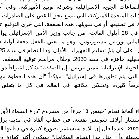
ناعات الجوية الإسرائيلية وشركة بوينغ الأميركية. وفي آ
يات المتحدة الأميركية، التي تتمتع بحق النقض على الصادرات ال
في تصنيعها أو في تمويلها، هذه الصفقة، التي جرى التوقيع علي
في برلين في 28 أيلول الفائت، من جانب وزير الأمن الإسرائيلي 
قدرته التشغيلية جاهزة في سنة 2030. وخلال مراسم توقيع 
جوية الإسرائيلية عمير بيرتس، إن الصفقة "تشكل اعترافاً دولي
ا التي يتم تطويرها في إسرائيل"، مؤكداً "أن هذه الخطوة مه
رصاً كثيرة، وتحسّن مكانتها في العالم في كل ما يتعلق ب
ويعتبر شراء ألمانيا نظام "حيتس 3" جزءاً من مشروع "درع السما
ستشار أولاف شولتس نفسه، في خطاب ألقاه في مدينة برا
أغسطس 2022، عندما قال إن بلاده ستستثمر بصورة كبيرة في دفاعها 
مقبلة وأن مثل هذا النظام المتكامل" سيكون أكثر كفاءة و