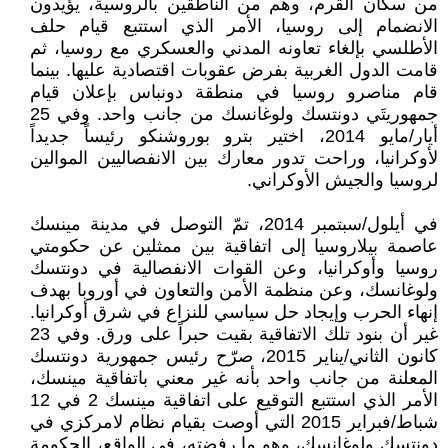
من سكان القرم، وهم من الناطقين بالروسية، يؤيدون
الانضمام إلى روسيا، الأمر الذي استتبع قيام حلف
الأطلسي بإلغاء تعاونه المدني والعسكري مع روسيا، ثم
قامت الدول الغربية بفرض عقوبات اقتصادية عليها. بينما
قام مناصرو روسيا في منطقة دونباس بإعلان قيام
جمهوريتَي دونتسك ولوغانسك من جانب واحد. وفي 25
أيار/مايو 2014، اختير بترو بوروشنكو رئيساً جديداً
لأوكرانيا، وراحت تدور معارك بين الانفصاليين الموالين
لروسيا والجيش الأوكراني.
في أيلول/سبتمبر 2014، تمّ التوصل في مدينة مينسك
عاصمة بيلاروسيا إلى اتفاقية بين ممثلين عن حكومتي
روسيا وأوكرانيا، وعن القوات الانفصالية في دونتسك
ولوغانسك، وعن منظمة الأمن والتعاون في أوروبا بهدف
إنهاء الحرب وإيجاد حل سياسي للنزاع في شرق أوكرانيا.
غير أن بنود تلك الاتفاقية بقيت حبراً على ورق. وفي 23
كانون الثاني/يناير 2015، صرّح رئيس جمهورية دونتسك
المعلنة من جانب واحد بأنه غير معني باتفاقية مينسك،
الأمر الذي استتبع التوقيع على اتفاقية مينسك 2 في 12
شباط/فبراير 2015 التي أوصت بقيام نظام لامركزي في
دونتسك ولوغانسك، وهو ما رفضته، في الواقع، الحكومة