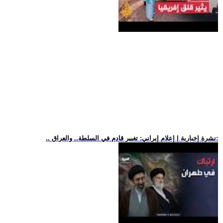
.. نشرة إخبارية | إعلام إيراني: تغيير قادم في السلطة.. والعراق: