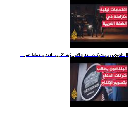
.. البنتاغون يمهل شركات الدفاع الأمريكية 21 يوما لتقديم خطط تسر