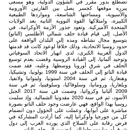
تضطلع بدور مقرر في الشؤون الدولية، وهو مسعى
يبرره موقعها كجسر يصل بين القارتين الأوروبية
والآسيوية، ومساحتها الشاسعة، ومواردها الطبيعية
الكبيرة، وامتلاكها القوة النووية الثانية بعد الولايات
المتحدة الأميركية. وتعود جذور الأزمة الأوكرانية، في
الأصل، إلى قيام قيادة حلف شمالي الأطلسي (الناتو)
بتوسيع مجال نشاطه ومده إلى البلدان الواقعة على
حدود روسيا الاتحادية، وذلك خلافاً لوعود كانت قد قدمتها
الدول الغربية الكبرى، لدى انهيار الاتحاد السوفياتي
وتوحيد ألمانيا، إلى القيادة الروسية وقضت بعدم توسيع
الحلف في شرق أوروبا ووسطها. وعليه، فقد ضمت
قيادة الناتو إلى الحلف في سنة 1999 بولونيا، وتشيكيا،
وهنغاريا، ثم في سنة 2004 استونيا، وليتوانيا ولاتفيا،
وبلغاريا، ورومانيا، وسلوفاكيا، وسلوفينيا، ثم في سنة
2009 ألبانيا وكرواتيا، وضمت في سنة 2017 الجبل
الأسود، ثم في سنة 2020 مقدونيا الشمالية. وإذ سلمت
روسيا بهذا الواقع، فهي عارضت وجود حلف الناتو بصورة
مباشرة على أبوابها، وعملت على الحؤول دون انضمام
كل من جورجيا وأوكرانيا إليه، كما أرادت المشاركة في
فرض رقابة على السلاح الذي يورده الغرب إلى دول
شرق أوروبا ووسطها التي انضمت إلى حلف الناتو.