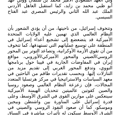
ولي العهد السعودي الأمير محمد بن سلمان وولي عهد
أبو ظبي محمد بن زايد، كما استقبل العاهل الأردني
الملك عبد الله الثاني والرئيس المصري عبد الفتاح
السيسي.
وتتخوف إسرائيل، من ناحيتها، من أن يؤدي الشعور بأن
النظام العالمي الذي تهمين عليه الولايات المتحدة
الأميركية قد يتضعضع إلى تشجيع أعداء إسرائيل في
المنطقة على توسيع عملياتهم التي تستهدفها، كما تتخوف
من أن تقوي الأزمة الأوكرانية، وتصاعد التوتر بين المحور
الروسي/الصيني والمحور الأميركي/الأوروبي، مواقع
إيران في المفاوضات الجارية في فيينا حول برنامجها
النووي، وتدفع المحور الغربي إلى تقديم مزيد من
التنازلات إليها. وبحسب تقديرات طاقم من الباحثين في
معهد السياسات والاستراتيجيا في مركز هرتسليا المتعدد
المجالات، فإن زعزعة النظام العالمي وصعود روسيا
والصين كقوتين عالميتين تتحديان الهيمنة الأميركية
سينعكس على موازين القوى في الشرق الأوسط، وعلى
قدرة إسرائيل على المناورة بين واشنطن وبيجين
وموسكو، كما أن صعود النفوذ الروسي والصيني في
الشرق الأوسط سيكون له تأثيرات مباشرة في السباق