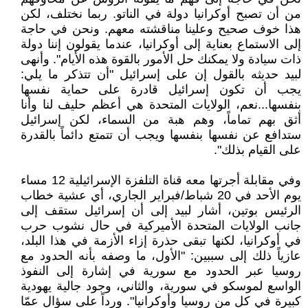
من أن تصبح أوكرانيا دولة في الناتو. ربما نختلف، لكن
هذا خوف صحيح وعلينا مناقشته معهم. ونحن في حاجة
إلى الاستماع بعناية إلى أوكرانيا، عندما يقولون إننا دولة
ذات سيادة ولا يمكنك حل الأمور بالقوة هذه الأيام". وأنهى
لبيد حديثه بالقول إن على إسرائيل "أن تتذكر ما يلي:
يجب أن تكون إسرائيل قادرة على حماية نفسها
بنفسها...نعم، الولايات المتحدة هي أعظم حليف لنا وأنا
أثق بهم تماماً، وهم هبة من السماء، لكن إسرائيل
ستدافع عن نفسها بنفسها ويجب أن تتمتع دائماً بالقدرة
على القيام بذلك".
وفي مقابلة أجرتها معه قناة التلفزة الإسرائيلية 12 مساء
يوم الأحد في 20 شباط/فبراير الجاري، أي عشية خطاب
الرئيس بوتين، أشار لبيد إلى أن إسرائيل ستقف إلى
جانب الولايات المتحدة الأميركية في حال نشوب حرب
في أوكرانيا، لكنها تبقى حذرة إزاء الأزمة في هذا البلد،
عازياً ذلك إلى سببين: "الأول، ما وصفه بأنه الحدود مع
روسيا عبر الحدود مع سورية في إشارة إلى النفوذ
الواسع لموسكو في سورية، والثاني، وجود جالية يهودية
كبيرة في كل من روسيا وأوكرانيا". ورداً على سؤال عمّا