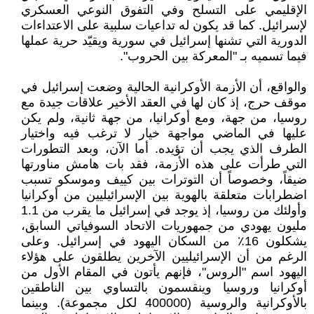
الإقليمي على التسلح وفي التفوق النوعي العسكري
لإسرائيل. كما قد يكون له تداعيات سلبية على الاعتداءات
الدورية التي تشنها إسرائيل في سورية ويقيّد حرية عملها
فيما تسميه بـ "المعركة بين الحروب".
والواقع، أن الأزمة الأوكرانية الحالية وضعت إسرائيل في
موقف حرج، إذ كان لها في العقد الأخير علاقات جيدة مع
روسيا، من جهة، ومع أوكرانيا، من جهة ثانية، ولم يكن
عليها في الماضي مواجهة خيار لا ترغب فيه واختيار
الطرف الذي يجب أن تؤيده. أما الآن، وبعد التطورات
التي طرأت على هذه الأزمة، فقد بات هامش مناورتها
ضيقاً، وخصوصاً أن التوترات بين كييف وموسكو تسبب
اضطرابات متعلقة بالهوية بين الإسرائيليين من أوكرانيا
وأولئك من روسيا، إذ يوجد في إسرائيل ما يقرب من 1.1
مليون يهودي من جمهوريات الاتحاد السوفياتي السابق،
يشكلون 16٪ من السكان اليهود في إسرائيل. وعلى
الرغم من أن الإسرائيليين الآخرين يطلقون على هؤلاء
اليهود اسم "الروس"، فإنهم يأتون في المقام الأول من
أوكرانيا وروسيا وينقسمون بالتساوي بين الناطقين
بالأوكرانية والروسية (400000 لكل مجموعة). وبينما