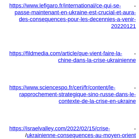
https://www.lefigaro.fr/international/ce-qui-se-
-
passe-maintenant-en-ukraine-est-crucial-et-aura-
des-consequences-pour-les-decennies-a-venir-
20220121
https://fildmedia.com/article/que-vient-faire-la-
-
chine-dans-la-crise-ukrainienne
https://www.sciencespo.fr/ceri/fr/content/le-
-
rapprochement-strategique-sino-russe-dans-le-
contexte-de-la-crise-en-ukraine
https://israelvalley.com/2022/02/15/crise-
-
/
ukrainienne-consequences-au-moyen-orient