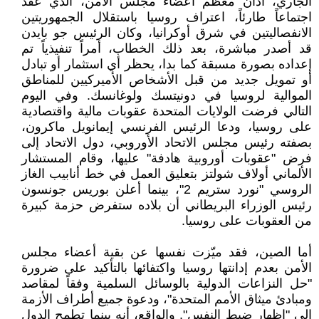
الجاري، أدان معظم أعضاء مجلس الأمن، الذي عقد
اجتماعاً طارئاً، اعتراف روسيا باستقلال الجمهوريتين
الانفصاليتين في شرق أوكرانيا، وكان الرئيس جو بايدن
قد أصدر مباشرة، بعد ذلك الخطاب، أمراً تنفيذياً تم
إعداده بصورة مسبقة كما بدا، يحظر أي استثمار أو تبادل
أو تمويل جديد من قبل الأشخاص الأميركيين للمناطق
الموالية لروسيا في دونيتسك ولوغانسك. وفي اليوم
التالي فرضت الولايات المتحدة عقوبات مالية واقتصادية
على روسيا، ودعا الرئيس الفرنسي إيمانويل ماكرون،
بصفته رئيس مجلس الاتحاد الأوروبي، دول الاتحاد إلى
فرض "عقوبات أوروبية هادفة" عليها، وقام المستشار
الألماني أولاف شولتز بتعليق العمل في خط أنابيب الغاز
الروسي "نورد ستريم 2"، بينما أعلن بوريس جونسون
رئيس الوزراء البريطاني أن بلاده ستفرض حزمة كبيرة
من العقوبات على روسيا.
أما الصين، فقد ميّزت نفسها عن بقية أعضاء مجلس
الأمن بعدم إدانتها روسيا واكتفائها بالتأكيد على ضرورة
"حل النزاعات الدولية بالوسائل السلمية وفقاً لمقاصد
ومبادئ ميثاق الأمم المتحدة"، ودعوة جميع أطراف الأزمة
إلى "إظهار ضبط النفس". والواقع، أنه بينما تطمح الدول