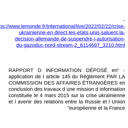
-
tps://www.lemonde.fr/international/live/2022/02/22/crise-
ukrainienne-en-direct-les-etats-unis-saluent-la-
decision-allemande-de-suspendre-l-autorisation-
du-gazoduc-nord-stream-2_6114697_3210.html
- “RAPPORT D INFORMATION DÉPOSÉ en
application de l article 145 du Règlement PAR LA
COMMISSION DES AFFAIRES ÉTRANGÈRES en
conclusion des travaux d une mission d information
constituée le 4 mars 2015 sur la crise ukrainienne
et l avenir des relations entre la Russie et l Union
européenne et la France”