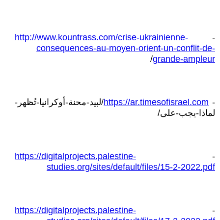
http://www.kountrass.com/crise-ukrainienne-
-
consequences-au-moyen-orient-un-conflit-de-
/
grande-ampleur
-
https://ar.timesofisrael.com
/لبيد-محنة-أوكرانيا-تُظهر-
لماذا-يجب-على/
https://digitalprojects.palestine-
-
studies.org/sites/default/files/15-2-2022.pdf
https://digitalprojects.palestine-
-