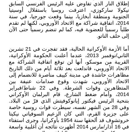
إطلاق النار الذي تفاوض عليه الرئيس الفرنسي السابق
نيكولا ساركوزي، اعترفت روسيا باستقلال أوسيتيا
الجنوبية ومنطقة أبخازيا، بينما وقعت جورجيا، في سنة
2014، اتفاقية شراكة مع الاتحاد الأوروبي، لكنها لم تقدم
طلباً رسمياً للعضوية فيه، كما لم تنضم رسمياً حتى الآن
إلى حلف الناتو.
أما الأزمة الأوكرانية الحالية، فقد تفجرت في 21 تشرين
الثاني/نوفمبر 2013، عندما أعلنت الحكومة الأوكرانية،
القريبة من موسكو، أنها لن توقع اتفاقية الشراكة مع
الاتحاد الأوروبي، فاندلعت بعد ثلاثة أيام من ذلك التاريخ
مظاهرات حاشدة في مدينة كييف مناصرة للانضمام إلى
الاتحاد الأوروبي، شهدت وقوع صدامات عنيفة بين
المتظاهرين وقوات الشرطة. وفي 22 شباط/فبراير
2014، وأمام ضغط الشارع، قام البرلمان الأوكراني
بتنحية الرئيس فيكتور إيانوكوفيتش الذي فرّ من البلاد.
وفي 28 من الشهر نفسه، سيطرت قوات روسية خاصة
على جزيرة القرم، التي كان الزعيم السوفياتي نيكيتا
خروتشوف قد ألحقها سنة 1954 بأوكرانيا، وجرى استفتاء
في 16 آذار/مارس 2014 أظهرت نتائجه أن أغلبية واسعة