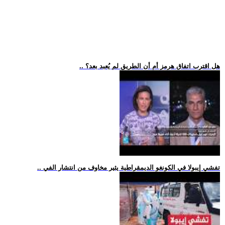
.. هل اقترب اتفاق هرمز أم أن الطريق لم يُعبد بعد؟
.. تفشي إيبولا في الكونغو الديمقراطية يثير مخاوف من انتشار الفي