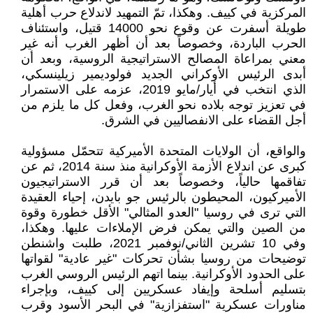
المركزية في كييف. وهكذا، تمّ التمهيد لاندلاع حرب أهلية
طويلة أسفرت عن وقوع نحو 14000 قتيل، واستئناف
الحرب الباردة، وخصوصاً بعد أن أظهر الغرب أنه غير
معني بمراعاة المصالح الاستراتيجية الروسية، وبعد أن
أبدى الرئيس الأوكراني الجديد فولوديمير زيلينسكي،
الذي انتخب في أيار/مايو 2019، عزمه على الاستمرار
في تعزيز توجه بلاده نحو الغرب، وفعل كل ما يلزم من
أجل القضاء على الانفصاليين في الشرق.
والواقع، أن الولايات المتحدة الأميركية تتحمّل مسؤولية
كبرى عن اندلاع الأزمة الأوكرانية منذ سنة 2014، ثم عن
تفاقمها حالياً، وخصوصاً بعد أن قرر الاستراتيجيون
الأميركيون، المحيطون بالرئيس جو بايدن، إحياء العقيدة
التي ترى في روسيا "العدو المثالي" الأقل خطورة وقوة
من الصين والتي يمكن فرض الإملاءات عليها. وهكذا،
وفي 10 تشرين الثاني/نوفمبر 2021، طلبت واشنطن
توضيحات من روسيا بشأن تحركات "غير عادية" لقواتها
على الحدود الأوكرانية. بينما اتهم الرئيس الروسي الغرب
بتسليم أسلحة وإيفاد عسكريين إلى كييف، وبإجراء
مناورات عسكرية "استفزازية" في البحر الأسود وقرب