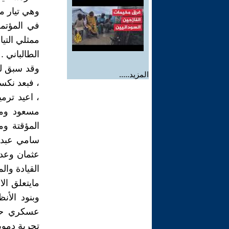
وهي تيار م
في المؤتمر
ممثلي التيا
الطالباني .
وقد سبق لل
المزيد.....
عثمان وعدن
القيادة والم
مايتعلق ال
وبنود الأن
عسكري حيث
تجربة دموي