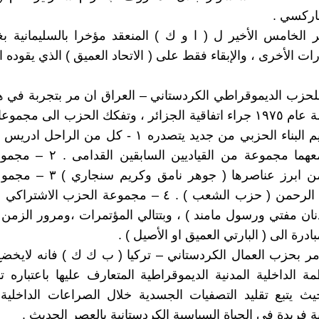
اركسي .
 الخامس الأخير ل ( ا و ك ) المنعقد مؤخرا بالسليمانية ب
رات الأخرى ، والإبقاء فقط على ( الاتحاد العميق ) الذي يقوده ا
حزب الديموقراطي الكردستاني – العراق ان مر بتجربة في ه
، فبعد نكسة عام ١٩٧٥ جراء اتفاقية الجزائر ، وتفكك الحزب الى م
، اعيد ترميم البناء الحزبي من جديد يتصدره ١ - كل من ال
مسعود ومعهما مجموعة من القياديين ا
المؤقتة ومن ابرز عناصرها ( جوهر ن
سامي عبد الرحمن ( حزب الشعب ) . ٤ – مجموعة الحزب الا
ان مفتي ورسول مامند ) ، وبتتالي المؤتمرات ،ومرور الزمن 
بادرة الى ( البارتي العميق او الأصيل ) .
امر بحزب العمال الكردستاني – تركيا ( ب ك ك ) فانه لايخ
ظمة الداخلية المدنية الديموقراطية المتعارف عليها باعتباره 
 يتبع تقليد التصفيات الجسدية خلال الصراعات الداخلية
ة فريدة في الحياة السياسية الكردستانية بالعصر الحديث .