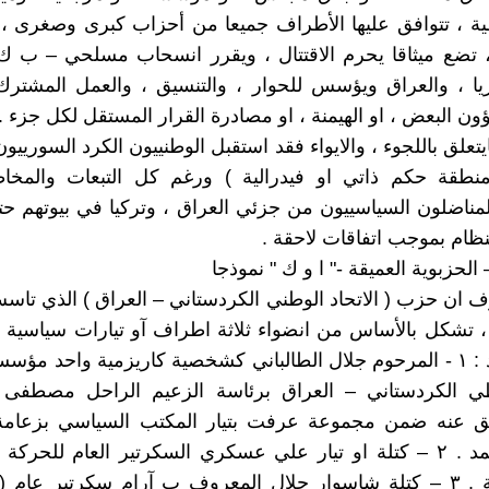
ة ، تتوافق عليها الأطراف جميعا من أحزاب كبرى وصغرى ، 
 تضع ميثاقا يحرم الاقتتال ، ويقرر انسحاب مسلحي – ب 
ا ، والعراق ويؤسس للحوار ، والتنسيق ، والعمل المشتر
ون البعض ، او الهيمنة ، او مصادرة القرار المستقل لكل جزء .
ايتعلق باللجوء ، والايواء فقد استقبل الوطنييون الكرد السورييو
نطقة حكم ذاتي او فيدرالية ) ورغم كل التبعات والمخاطر
مناضلون السياسييون من جزئي العراق ، وتركيا في بيوتهم ح
لنظام بموجب اتفاقات لاحقة .
الحزبوية العميقة -" ا و ك " نموذجا
 ان حزب ( الاتحاد الوطني الكردستاني – العراق ) الذي ت
ام ١٩٧٥ ، تشكل بالأساس من انضواء ثلاثة اطراف آو تيارات سياسية
حزبي واحد : ١ - المرحوم جلال الطالباني كشخصية كاريزمية واحد م
طي الكردستاني – العراق برئاسة الزعيم الراحل مصطفى ب
ق عنه ضمن مجموعة عرفت بتيار المكتب السياسي بزعامة
إبراهيم احمد . ٢ – كتلة او تيار علي عسكري السكرتير العام للحركة
الكردستانية . ٣ – كتلة شاسوار جلال المعروف ب آرام سكرتير عام 