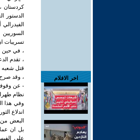
كردستان ، 
الدستور ال
الفيدرالي 
السوريين 
تسريبات ان 
، في حين ن
، تقدم الد
قتل شعبه و
، وقد صرح 
اخر الافلام
- عن وقوفه
نظام طهران
وفي هذا ال
اندلاع الث
بل ان عمل
على الفيس