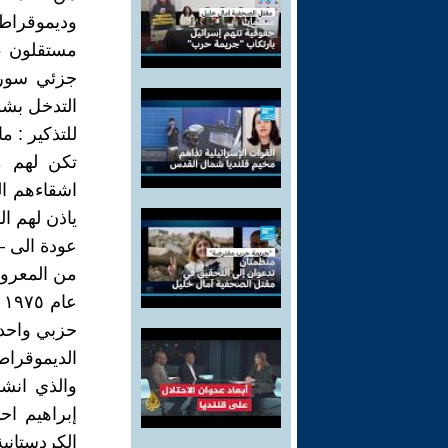
وديموقراطي
مستقلون ،
جزئي سوري
التدخل بشؤ
للتذكير : م
تكن لهم م
اشقاءهم ال
ياذن لهم ا
عودة الى – 
من المعروف
ع
الديموقرا
والذي انش