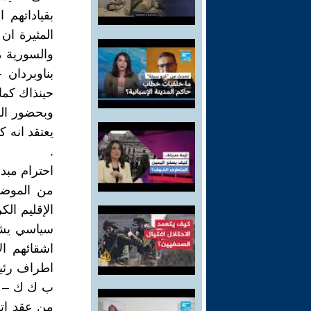
بقياداتهم 
المثيرة ان
والسورية م
حينذاك كما
وبحضور الر
يعتقد انه ك
.
احترام مبد
من الموض
الإقليم ال
سياسي يشك
اشقائهم ا
اطراف رئيس
ب ك ك – يت
من عقد ات