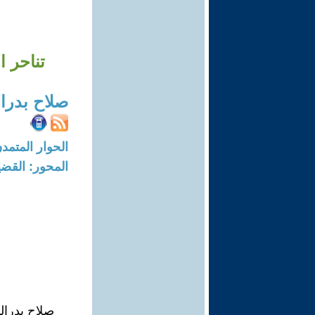
تناحر ا
صلاح بدرا
الحوار المتمدن-العدد: 7750 - 23
المحور: القضي
صلاح بدرال