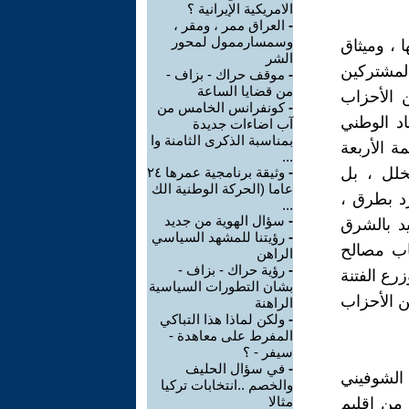
الامريكية الإيرانية ؟
-
العراق ممر ، ومقر ،
وسمسارممول لمحور
 ، وميثاق
الشر
المشتركين
-
موقف حراك - بزاف -
من قضايا الساعة
ن الأحزاب
-
كونفرانس الخامس من
اد الوطني
آب اضاءات جديدة
بمناسبة الذكرى الثامنة وا
ة الأربعة
...
خلل ، بل
-
وثيقة برنامجية عمرها ٢٤
عاما (الحركة الوطنية الك
د بطرق ،
...
-
سؤال الهوية من جديد
د بالشرق
-
رؤيتنا للمشهد السياسي
اب مصالح
الراهن
-
رؤية حراك - بزاف -
رع الفتنة
بشان التطورات السياسية
ن الأحزاب
الراهنة
-
ولكن لماذا هذا التباكي
المفرط على معاهدة -
سيفر - ؟
-
في سؤال الحليف
 الشوفيني
والخصم ..انتخابات تركيا
مثالا
 من إقليم