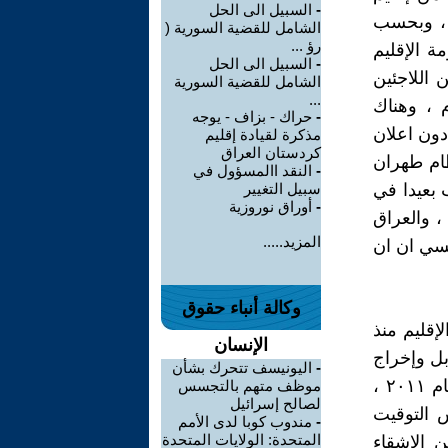
-
السبيل الى الحل
ة ، وبحسب
الشامل للقضية السورية (
رؤ ...
ة الإقليم
-
السبيل الى الحل
 اللاجئين
الشامل للقضية السورية
...
 ، وهناك
-
حراك - بزاف - يوجه
دون اعلان
مذكرة لقيادة إقليم
كردستان العراق
ظام طهران
-
النقد االمسؤول في
 بعيدا في
سبيل التغيير
-
أوراق نوروزية
، والعراق
المزيد.....
لسي ان ان
وكالة أنباء حقوق
إقليم منذ
الإنسان
بل وإخراج
-
اليونيسف تتحرك بشأن
البعض من الناشطين من الإقليم وقد كنت شخصيا مشمولا منذ أواخر عام ٢٠١١ ،
موظف متهم بالتجسس
لصالح إسرائيل
 التوقيت
-
مندوب كوبا لدى الأمم
المتحدة: الولايات المتحدة
 الاشقاء