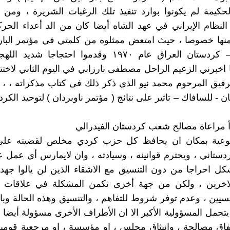
الحكيمة لم يكونوا بوارد تنفيذ تلك الرغبات الشريرة ، ومن 
 النظام الإيراني في عهد الشاه أيضا كان من الد أعداء الحرك
نها خصوصا ، حيث امتعض ممثلوه من كلمتي في مؤتمر البارت
بناوبردان – كردستان العراق عام ١٩٧٠ وقدموا احتجاجا شد
 اخبرني الزعيم الراحل مصطفى بارزاني في اليوم الثاني لاختتا
فيق المرحوم محمد نيو الذي ذكر ذلك في كتاب مذكراته ، ،
ان - للسافاك – تاثير على نتائج ( مؤتمر ناوبردان ) لتوحيد الكر
أ مراعاة مصالح شعب كردستان الفيدرالي
وعية بمكان ان يحافظ كل حزب كردي مخلص لقضيته عل
كردستاني ، ويحترم قوانينه ، وسيادته ، وان لايمارس أي عمل
ل احراجا من دون التنسيق مع الاشقاء الذين لن يالوا جهد
لاخرين ، ولكن من جهة أخرى تكمن المشكلة في علاقات ال
يين ، وعدم توفر شروط للتفاهم ، والتنسيق وهذه الحالة وبا
حمل المسؤولية الأكبر الا ان الأطراف الأخرى مسؤولة أيضا ، 
فاق مصالحة ، وانبثاق مجلس ، او مؤسسة ، او مرجعية قومي