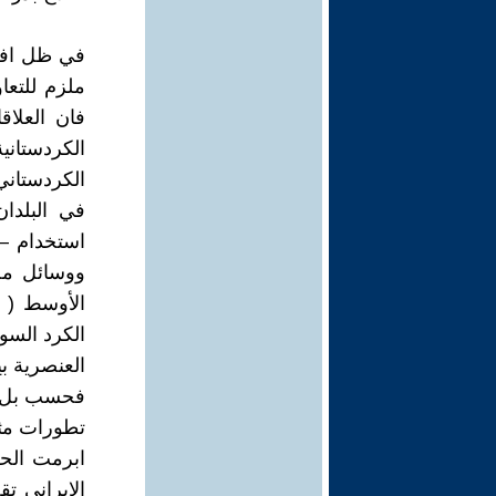
في ظل افتق
ملزم للتعا
فان العلاق
الكردستاني
الكردستاني
في البلدا
استخدام – 
ووسائل مخ
الأوسط ( 
الكرد السور
العنصرية بي
فحسب بل حت
تطورات مثي
ابرمت الحكو
الإيراني ت