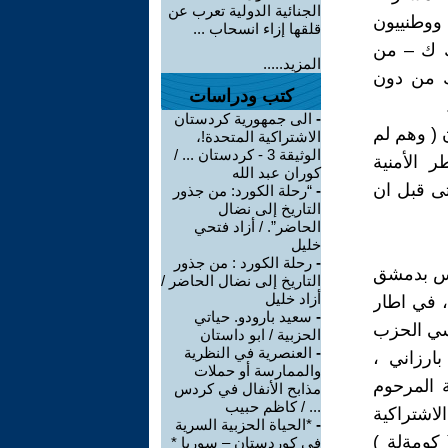
الجنائية الدولية تعرب عن
ووطنييون
قلقها إزاء انسحاب ...
ك ك – من
المزيد.....
ك من دون
كتب ودراسات
-
الى جمهورية كردستان
ن ( وهم لم
الاشتراكية المتحدة!،
الوثيقة 3 - كردستان ... /
 الأمنية
كوران عبد الله
تى قبل ان
-
“رحلة الكورد: من جذور
التاريخ إلى نضال
الحاضر”. / أزاد فتحي
خليل
-
رحلة الكورد : من جذور
اسس بدمشق
التاريخ إلى نضال الحاضر /
أزاد خليل
 ، في اطار
-
سعید بارودو. حیاتي
ؤسسي الحزب
الحزبیة / ابو داستان
-
العنصرية في النظرية
ارزاني ،
والممارسة أو حملات
 المرحوم
مذابح الأنفال في كردس
... / كاظم حبيب
 الاشتراكية
-
*الحياة الحزبية السرية
( كومةلة )
في كوردستان – سوريا *