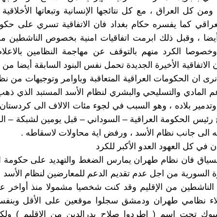
ومن كل العراق ، مع كل نتائجها الإنسانية وتبعاتها الأخلاقي
عراقي كما يفسره حكام بغداد فان الاتفاقية تسري على حكوم
أيضا ، وقبل ذلك ابرمت اتفاقيات امنية بخصوص الناشطين من
وخصوصا الكرد منهم بالتوقف عن مهاجمة النظامين بالاعلام
الاتفاقية الأخيرة الجديدة تحمل نفس البنود السابقة أيضا من 
رى ان الحكومات العراقية المتعاقبة وباوامر وتوجيهات من ن
عم المادي والتسليحي والبشري لنظام الأسد المستبد الذي ذهب
تدمير بلاده ، وهو السبب في لجوء مئات الالاف الى كردستان 
رئيس الحكومة العراقية – السوداني – قبل يومين لشبكة – ا
 الى جانب نظام الأسد ، ورفض اية محاولات لاسقاطه .
 في كل العهود العدو الأكبر للكرد
سياق فان نظام طهران يمارس الضغط والتهديد على حكومة ال
ورة السورية من اجل عدم تقديم الدعم للمعارضين لنظام الأسد 
اء نظامي طهران ودمشق سجلوا موقعين على الأقل وبنفس
بوك تحت اسم ( اطردوا صلاح بدرالدين من الإقليم ) ولكن