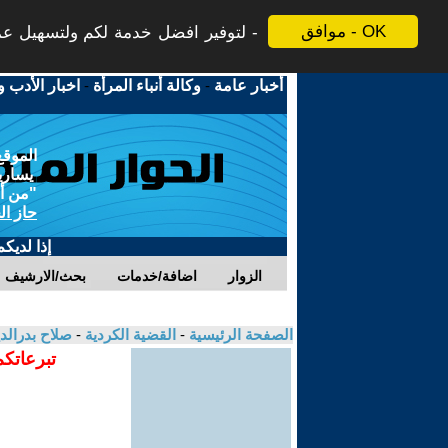
موافق - OK
لتوفير افضل خدمة لكم ولتسهيل عملي
أخبار عامة
-
وكالة أنباء المرأة
-
اخبار الأدب و
الموقع
يسارية
"من أج
حاز ال
إذا لديك
الزوار
اضافة/خدمات
بحث/الارشيف
الصفحة الرئيسية
-
القضية الكردية
-
صلاح بدرالد
تبرعاتكم