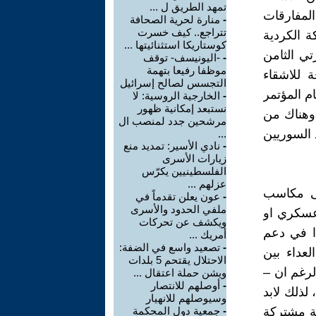
تمهد الطريق ل ...
المفارقات
-
منارة لحرية الصحافة
تتراجع.. كيف خسرت
ة الكردية
كوستاريكا استثنائيتها ...
ي الثامن
-
-اليونيسف- توقف
موظفا رفيعا بتهمة
يد اللهجة للاشقاء
التجسس لصالح إسرائيل
م المؤتمر
-
الخارجية الروسية: لا
نستبعد إمكانية ظهور
 وهناك من
مرشحين جدد لمنصب ال
د السوريين
...
-
نادي الأسير: تمديد منع
زيارات الأسرى
الفلسطينيين يكرّس
عزلهم ...
ى مكاسب
-
عون يعلن تقدماً في
ملفي الحدود والأسرى
 عسكري او
ويكشف عن تحركات
ا في دعم
أمريك ...
-
تصعيد واسع في الضفة:
عداء بين
الاحتلال يقتحم 5 بلدات
لرغم ان –
ويشن حملة اعتقال ...
-
أوصلهم للانتصار
لذلك لابد
وسيوصلهم للانهيار
ة مشتركة
-
جمعية دول المحكمة