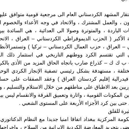
ار المشهد الكردستاني العام الى مرجعية قومية متوافق عليها
ون ، والعمل المشترك ، والاتحاد في وجه الأعداء والخصوم 
ات الباردة ، والمتوترة وصولا الى العدائية ، هي السائدة بي
ة الأكبر ( الحزب الديموقراطي الكردستاني – العراق ، الاتح
 – العراق ، حزب العمال الكردستاني – تركيا ) وتستمرالأنظم
ن التي تقتسم الكرد ووطنهم التاريخي في استثمار ذلك ال
ب ك ك – كذراع ضارب باتجاه الحاق المزيد من الأذى بالكر
تلفة ، مستهدفة بشكل رئيسي تصفية الإنجاز الكردي الوحي
فيدرالية إقليم كردستان العراق ) وعقد الصفقات على حس
يين بعد الاطباق على مناطقهم من خلال الاستلام والتسليم ، وز
ن المكونات القومية ، واثارة وتعميق الفرقة والانقسام ليس بي
ى بين كرد الأجزاء الأربعة على المستوى الشعبي .
رة للقلق
مة المركزية ببغداد اتفاقا امنيا جديدا مع النظام الدكتاتوري
قضي بتجريد المعارضة الكردية الإيرانية من السلاح ، واخراجها