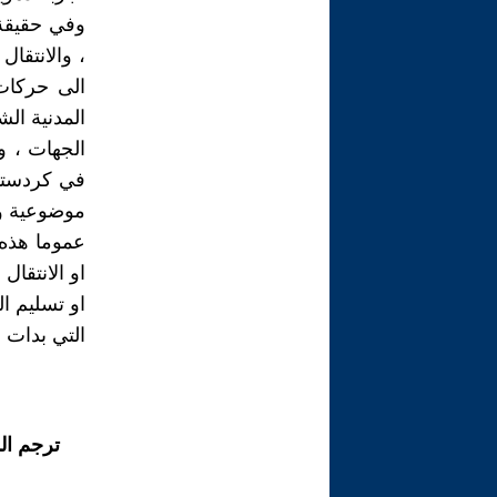
وفي حقيقة 
، والانتقال
الى حركات
المدنية ال
الجهات ، 
في كردستان
موضوعية ول
عموما هذه ا
او الانتقا
او تسليم ال
التي بدات 
ترجم ال