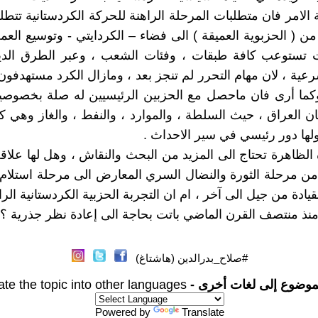
الامر فان متطلبات المرحلة الراهنة للحركة الكردستانية تتطلب
 من ( الحزبوية العميقة ) الى فضاء – الكردايتي - وتوسيع العم
 تستوعب كافة طبقات ، وفئات الشعب ، وعبر الطرق الدي
شرعية ، لان مهام التحرر لم تنجز بعد ، ومازال الكرد مستهدفو
وكما أرى فان ماحصل مع الحزبين الرئيسيين له صلة بخصوصي
 العراق ، حيث السلطة ، والموارد ، والنفط ، والغاز وهي ك
ها دور رئيسي في سير الاحداث .
لظاهرة تحتاج الى المزيد من البحث والنقاش ، وهل لها علاقة ب
ل من مرحلة الثورة والنضال السري المعارض الى مرحلة استلام
قيادة من جيل الى آخر ، ام ان التجربة الحزبية الكردستانية الرا
منذ منتصف القرن الماضي باتت بحاجة الى إعادة نظر جذرية ؟ 
#صلاح_بدرالدين (هاشتاغ)
موضوع إلى لغات أخرى -
ate the topic into other languages
Powered by
Translate