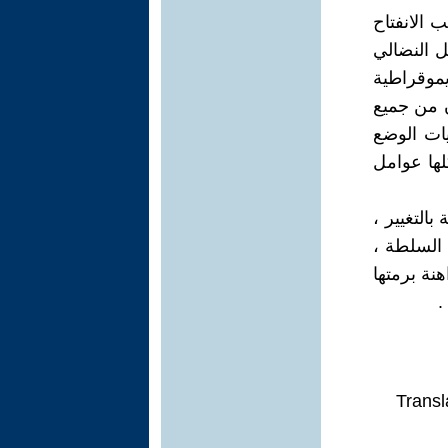
 الانفتاح
ل النضالي
موقراطية
ن من جميع
ات الوضع
لها عوامل
التغيير ،
 السلطة ،
هنة برمتها
.
Transl