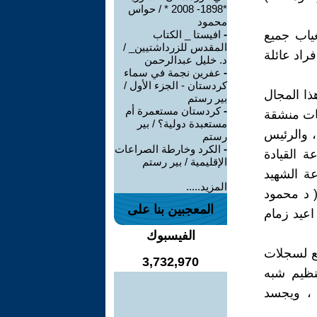
*1898- 2008 * / حواس
محمود
غياب جميع
-
افيستا _ الكتاب
المقدس للزرداشتيين_ /
فراد عائلة
د. خليل عبدالرحمن
-
عفرين نجمة في سماء
كردستان - الجزء الأول /
ذا المجال
بير رستم
-
كردستان مستعمرة أم
جموعات منشقة
مستعبدة دولية؟ / بير
راحل ادريس ، والرئيس
رستم
-
الكرد وخارطة الصراعات
لسابقين القدامى . ٢ – مجموعة القيادة
الإقليمية / بير رستم
امق وكريم سنجاري ) ٣ – مجموعة الشهيد
المزيد.....
شتراكي ( د محمود
المعجبين بنا على
اعيد زمام
الفيسبوك
ضع لسجلات
3,732,970
تنظيم شبه
 ، ويجسد