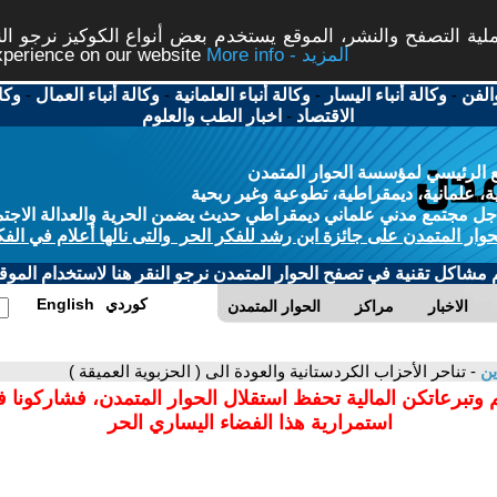
ة التصفح والنشر، الموقع يستخدم بعض أنواع الكوكيز نرجو النق
More info - المزيد
experience on our website
الفن
-
وكالة أنباء اليسار
-
وكالة أنباء العلمانية
-
وكالة أنباء العمال
-
وكا
الاقتصاد
-
اخبار الطب والعلوم
 الرئيسي لمؤسسة الحوار المتمدن
، علمانية، ديمقراطية، تطوعية وغير ربحية
ل مجتمع مدني علماني ديمقراطي حديث يضمن الحرية والعدالة الاجتم
حوار المتمدن على جائزة ابن رشد للفكر الحر والتى نالها أعلام في الفك
م مشاكل تقنية في تصفح الحوار المتمدن نرجو النقر هنا لاستخدام الموقع
كوردي
English
الاخبار
مراكز
الحوار المتمدن
ين
- تناحر الأحزاب الكردستانية والعودة الى ( الحزبوية العميقة )
 وتبرعاتكن المالية تحفظ استقلال الحوار المتمدن، فشاركونا 
استمرارية هذا الفضاء اليساري الحر