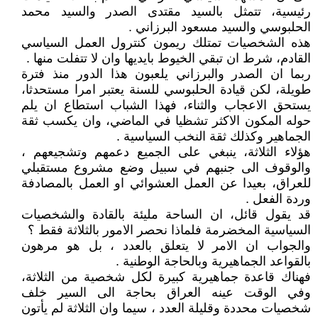
رئيسية، تتمثل بالسيد مقتدى الصدر والسيد محمد
الحلبوسي والسيد مسعود البرزاني .
هذه الشخصيات تمتلك ريمون كنترول العمل السياسي
القادم، شرط ان تبقي الخيوط بايديها وان لا تتفلت منها .
ربما ان الصدر والبرزاني يلعبون هذا الدور منذ فترة
طويلة، لكن قيادة الحلبوسي للسنة يعتبر امرا مستحدثا،
يستحق الاعجاب والثناء، فهذا الشباب استطاع ان يلم
حوله المكون الاكثر تشظيا في الماضي، وان يكسب ثقة
الجماهير وكذلك ثقة النخب السياسية .
هؤلاء الثلاثة، ينبغي على الجميع دعمهم وتشجيعهم ،
والوقوف الى جنبهم في سبيل وضع مشروع مستقبلي
للعراق، بعيدا عن العمل العشوائي او العمل بالمصادفة
وردة الفعل .
قد يقول قائل، ان الساحة مليئة بالقادة والشخصيات
السياسية المخضرمة فلماذا نحصر الامور بالثلاثة فقط ؟
والجواب ان الامر لا يتعلق بالعدد ، بل هو مرهون
بالقواعد الجماهيرية وبالحاجة الوطنية .
فهناك قاعدة جماهيرية كبيرة لكل شخصية من الثلاثة،
وفي الوقت عينه العراق بحاجة الى السير خلف
شخصيات محددة وقليلة العدد ، سيما وان الثلاثة لم يأتون