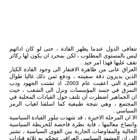
تتعافى الدول عندما يظهر القادة ، حتى لو كان ادائهم
ليس بالمستوى المطلوب ، لكن بمجرد ان يكون لها ركائز
تقف عليها فهذا امر جيد .
العراق عانى من ظاهرة الافتقار الى وجود القادة الكبار
الذين يديرون دفة سفينته ، ودفع ثمن ذلك غاليا طوال
الفترة التي اعقبت عام 2003، اذ تشتت الجهود ودب
التمزق في جسد المؤسسات ونزل الى الشعب ، حيث
ان الجماهير اضطرت ان تلتف حول القيادات المحلية في
المجتمع ، وهي نتيجة طبيعية كما اسلفنا لغياب الرمز
السياسي .
الا ان المرحلة الاخيرة ، قد شهدت تبلور القيادة السياسية
واتضاح معالمها ، فأية نظرة فاحصة للخريطة السياسية
الحالية والمفاوضات الجارية بين القوى السياسية ، تشير
الى ان المشهد السياسي العراقي تتحكم به ثلاثة قيادات