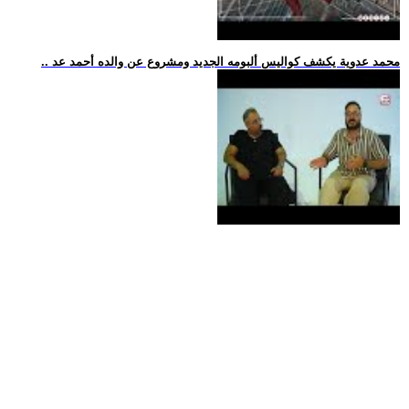
.. محمد عدوية يكشف كواليس ألبومه الجديد ومشروع عن والده أحمد عد