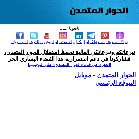
تابعونا على:
بودكاست
بنترست
تيلكرام
لينكدإن
الانستغرام
اليوتيوب
التويتر
الفيسبوك
تبرعاتكم وتبرعاتكن المالية تحفظ استقلال الحوار المتمدن،
فشاركونا في دعم استمرارية هذا الفضاء اليساري الحر
[اشترك في قناة ‫«الحوار المتمدن» على اليوتيوب]
الحوار المتمدن - موبايل
الموقع الرئيسي