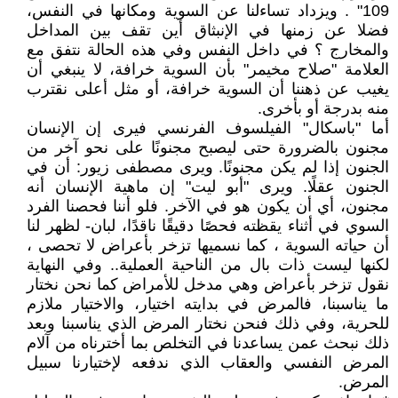
109" . ويزداد تساءلنا عن السوية ومكانها في النفس،
فضلا عن زمنها في الإنبثاق أين تقف بين المداخل
والمخارج ؟ في داخل النفس وفي هذه الحالة نتفق مع
العلامة "صلاح مخيمر" بأن السوية خرافة، لا ينبغي أن
يغيب عن ذهننا أن السوية خرافة، أو مثل أعلى نقترب
منه بدرجة أو بأخرى.
أما "باسكال" الفيلسوف الفرنسي فيرى إن الإنسان
مجنون بالضرورة حتى ليصبح مجنونًا على نحو آخر من
الجنون إذا لم يكن مجنونًا. ويرى مصطفى زيور: أن في
الجنون عقلًا. ويرى "أبو ليت" إن ماهية الإنسان أنه
مجنون، أي أن يكون هو في الآخر. فلو أننا فحصنا الفرد
السوي في أثناء يقظته فحصًا دقيقًا ناقدًا، لبان- لظهر لنا
أن حياته السوية ، كما نسميها تزخر بأعراض لا تحصى ،
لكنها ليست ذات بال من الناحية العملية.. وفي النهاية
نقول تزخر بأعراض وهي مدخل للأمراض كما نحن نختار
ما يناسبنا، فالمرض في بدايته اختيار، والاختيار ملازم
للحرية، وفي ذلك فنحن نختار المرض الذي يناسبنا وبعد
ذلك نبحث عمن يساعدنا في التخلص بما أخترناه من آلام
المرض النفسي والعقاب الذي ندفعه لإختيارنا سبيل
المرض.