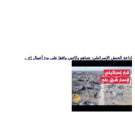
.. إذاعة الجيش الإسرائيلي: نتنياهو وكاتس وافقا على بدء أعمال إع