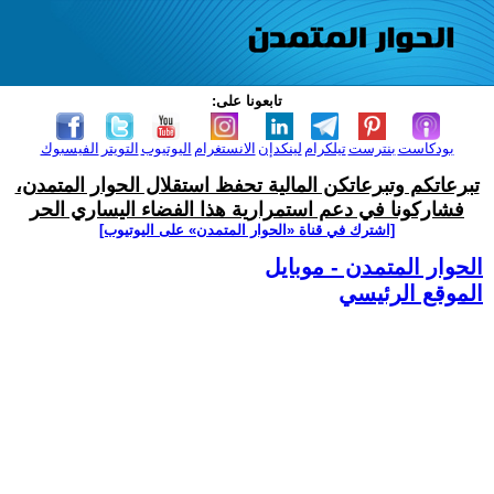
تابعونا على:
بودكاست
بنترست
تيلكرام
لينكدإن
الانستغرام
اليوتيوب
التويتر
الفيسبوك
تبرعاتكم وتبرعاتكن المالية تحفظ استقلال الحوار المتمدن،
فشاركونا في دعم استمرارية هذا الفضاء اليساري الحر
[اشترك في قناة ‫«الحوار المتمدن» على اليوتيوب]
الحوار المتمدن - موبايل
الموقع الرئيسي