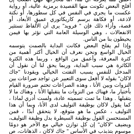
أفلح البعض تكونت منها القصيدة برمزية عالية، أو رواية
عكست ما يجري في النفس في كل سطورها، أو نكتة
لاذعة، أو فكاهة برسم كاريكاتوري عميق الأبعاد، أو
قصة، وأزاء ذلك فإن " فرويد" يرى أن الألفاظ تستثير
الانفعالات ، وهي الوسيلة العامة التي نؤثر بها فيمن
يحيطون بنا من الناس.
وإذا لم يفلح البعض فكانت البداية بالصمت يتوسمه
الخيال الواسع ونحن نعرف أن الخيال أكثر أهمية من
كثرة المعرفة، وأعمق من الواقع ، وربما هذه الكثرة
الكاثرة هي سبب البداية، وربما يحق لنا أن نقول أن
المدخل للنفس يسبب التفتت الخيالي ويقودنا "جاك
لاكان" بقوله لا أفعل سوى التعبير عن تواجد صراعات بين
النزوات وبين الأنا ، وهذه الصراعات تحتم ضرورة القيام
بأختيار ما، فهناك من النزوات ما يتقبلها الأنا ، وهناك ما لا
يتقبلها . وهذا ما تمت تسميته عادة، ولست أدري لماذا ،
كما يقول لاكان بوظيفة التوليف لدى الأنا، وبما أن هذا
التوليف ، عكس ما هو متوقع، لا يتحقق أبدًا ، فمن
المستحسن القول بوظيفة السيطرة بدل وظيفة التوليف،
ويضيف "لاكان" إن كل توازن خيالي مع الآخر هو دومًا
موسوم بتذبذب في الأساس " جاك لاكان ، الذهانات، ص