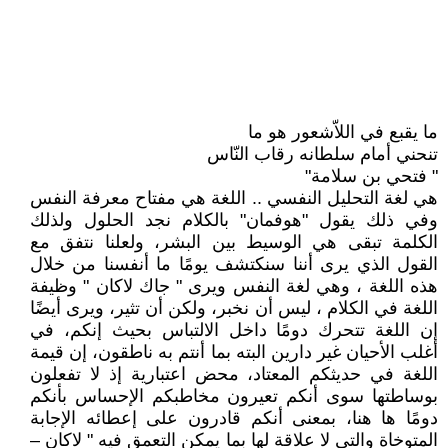
ما يقبع في اللاّشعور هو ما
تنحني أمام سلطانه رقاب النّاس
" فتحي بن سلامة"
هي لغة التحليل النفسي .. اللغة هي مفتاح معرفة النفس
وفي ذلك يقول "هوفمان" بالكلام نجد الحلول ولذلك
الكلمة تبقى هي الوسيط بين البشر، ولعلنا نتفق مع
القول الذي يرى أننا سنكتشف يومًا ما أنفسنا من خلال
هذه اللغة ، وهي لغة النفس ويرى " جاك لاكان " وظيفة
اللغة في الكلام ، ليس أن نخبر، ولكن أن تثير، ويرى أيضًا
إن اللغة تتحرك دومًا داخل الالتباس بحيث إنكم، في
أغلب الأحيان غير دارين البته بما أنتم به ناطقون، إن قيمة
اللغة في حديثكم المعتاد، محض اعتبارية إذ لا تفعلون
بوساطتها سوى أنكم تعيرون مخاطبكم الإحساس بأنكم
دومًا ها هنا، بمعنى أنكم قادرون على إعطائه الإجابة
المتوخاة والتي لا علاقة لها بما يمكن التعمق فيه " لاكان –