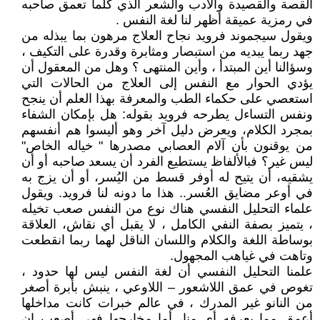
القصة والقصيدة والأدب والشعر الذي كلما تعمق صاحبه
في رمزية عميقة أظهر لنا لغة النفس .
ويقول سيجموند فرويد نجاح العلاج مرهون بما يبذله من
جهد ربما يبديه من استبصار ومثابرة وقدرة على التكيف ،
وسؤالنا أين المبتدأ ، وأين المنتهى ؟ وهل من المعقول أن
يؤدي الحوار مع النفس إلى العلاج من الحالات التي
استعصي على حكماء الطب والمعرفة بهذا العلم أن ينجح
ونفس التساءل يطرحه فرويد بقوله: هل بإمكان الشفاء
بمجرد الكلام، ويعرض دليل آخر وهو أليسوا هم أنفسهم
من يوقنون بأن آلام العصابي مصدرها " خياله الخاص"
ليس غير؟ فبالألفاظ يستطيع الفرد أن يسعد صاحبه أو أن
يشقيه، أن يتيح له أوفر قسط من اليُسر، أو أن يزج به
في أوعر مضايق العُسر.. هذا ما دونه لنا فرويد. ويقول
علماء التحليل النفسي هناك نوع من النفس صعب تخيله
، يتميز بصفة النفي الكامل ، لا يقبل أي نقاش، العلاقة
بوساطة اللغة والكلام واللسان الناقل لهما ربما انقطعت
وتاهت في غياهب المجهول.
علمنا التحليل النفسي أن لغة النفس ليس لها حدود ،
تغوص في عمق اللاشعور – اللاوعي ، ينبش بأبرة أصغر
من النانو غير المدرك ، في عالم خبرات كانت مداخلها
أعمق مما يعرفه أي منا، أما مخارجها فهي أصعب إن