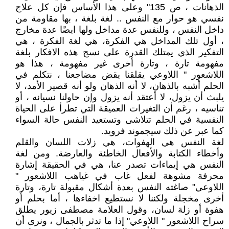
الذهانات ، ص 135" وعلى هذا الأساس فإن كل علاج
نفسي هو حوار مع النفس .. لغة بلغة ، بها مقاومة من
داخل النفس ، وللنفس عدة مداخل ولها ايضًا عدة مخارج
، أول تلك المداخل هي الفكرة، هي لغة الفكرة ، هي
التفكير الذي يمتلك القدرة على نسج هذه الافكار بلغة
مفهومة تارة ، وتارة أخرى غير مفهومة ، هذا هو
اللاشعور " اللاوعي يقلقنا يقض مضاجعنا ، نتكلم في
الحلم أشبه بالذهان، لا أنه الذهان ولو أنه قصير الأمد، لا
يلبث أن يزول، لا أعتقد أنه يزول وإن حاولنا نسيانه ، أو
تناسيه ، رغم أن التغيرات العميقة التي تطرأ على الحياة
النفسية في الحلم تتلاشى وتستعيد النفس حالة السواء
كما عبر عن ذلك سيجموند فرويد.
لغة النفس هي الهفوات، هي زلات اللسان والقلم
وأخطاء الكتابة والأفعال الخاطئة والعارضة. ومن لغة
النفس هي إيماءات تصدر عنا، هي في الحقيقة إشارة
محرفة مشوهة لفعل غاب في غياهب اللاشعور "
اللاوعي" صاغته النفس بعدة أشكال مقبولة تارة، وتارة
أخرى مخجلة ولكننا لا نستطيع اخفاءها ، أما بحلم أو
هفوة أو زلة لسان، وقول العلامة مصطفى زيور يطلق
سراح اللاشعور " اللاوعي" إذا ما تدثر بالجمال ، ونرى أن