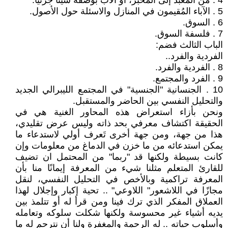
4 . من المعبد إلى المخبر، أو الأب بوصفه شيئًا جزئيًا.
5 . الآباء المُقيمون في المنازل والاسئلة حول الأصول.
6 . السوق.
7 . فلسفة السوق.
الباب الثالث فضم:
الفردية والفرد..
8 . الفردية والفرد.
9 . الفرد والمجتمع.
10 . الجنسانية "الجنسية" في المجتمع الليبرالي الجديد
والتحليل النفسي بين الحاضر والمستقبل.
ونحن بأزاء استعراض هذه المحاور الغنية هي في
الحقيقة اكتشاف معرفي بحد ذاته وليس عرض تقليدي،
هذا من جهة، ومن جهة أخرى تَعرف أولي لاستدعاء ما
يمكن استدعائه من ما خزن في الدماغ من معلومات وإن
كانت بسيطة ولكنها قد "ربما" من المحتمل ان تضيف
للقارئ المتعلم مثلنا شيء من المعرفة إيمانًا منا بأن
المعرفة تراكمية وبالأخص في التحليل النفسي، لنقل
مجازًا في اللاشعور" اللاوعي" .. تحية إكبار وإجلال لهذا
العملاق المفكر الذي ترك فينا ومن قرأ له أو تتلمذ بين
يديه أشياء غير محسوسة ولكنها شكلت سلوكه وتعامله
وأسلوب حياته .. له الرحمة والمغفرة ولنا أن نترحم له ما