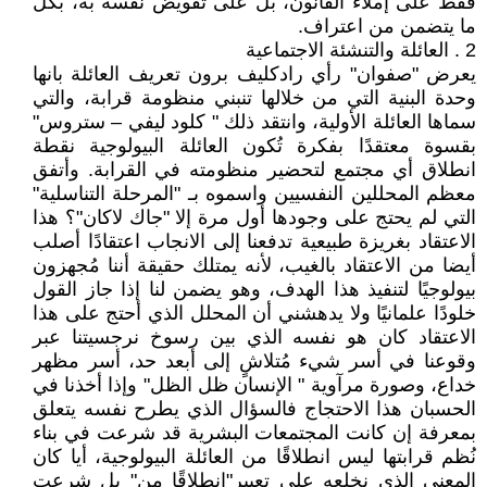
فقط على إملاء القانون، بل على تفويض نفسه به، بكل
ما يتضمن من اعتراف.
2 . العائلة والتنشئة الاجتماعية
يعرض "صفوان" رأي رادكليف برون تعريف العائلة بانها
وحدة البنية التي من خلالها تنبني منظومة قرابة، والتي
سماها العائلة الأولية، وانتقد ذلك " كلود ليفي – ستروس"
بقسوة معتقدًا بفكرة تُكون العائلة البيولوجية نقطة
انطلاق أي مجتمع لتحضير منظومته في القرابة. وأتفق
معظم المحللين النفسيين واسموه بـ "المرحلة التناسلية"
التي لم يحتج على وجودها أول مرة إلا "جاك لاكان"؟ هذا
الاعتقاد بغريزة طبيعية تدفعنا إلى الانجاب اعتقادًا أصلب
أيضا من الاعتقاد بالغيب، لأنه يمتلك حقيقة أننا مُجهزون
بيولوجيًا لتنفيذ هذا الهدف، وهو يضمن لنا إذا جاز القول
خلودًا علمانيًا ولا يدهشني أن المحلل الذي أحتج على هذا
الاعتقاد كان هو نفسه الذي بين رسوخ نرجسيتنا عبر
وقوعنا في أسر شيء مُتلاشٍ إلى أبعد حد، أسر مظهر
خداع، وصورة مرآوية " الإنسان ظل الظل" وإذا أخذنا في
الحسبان هذا الاحتجاج فالسؤال الذي يطرح نفسه يتعلق
بمعرفة إن كانت المجتمعات البشرية قد شرعت في بناء
نُظم قرابتها ليس انطلاقًا من العائلة البيولوجية، أيا كان
المعنى الذي نخلعه على تعبير"انطلاقًا من" بل شرعت