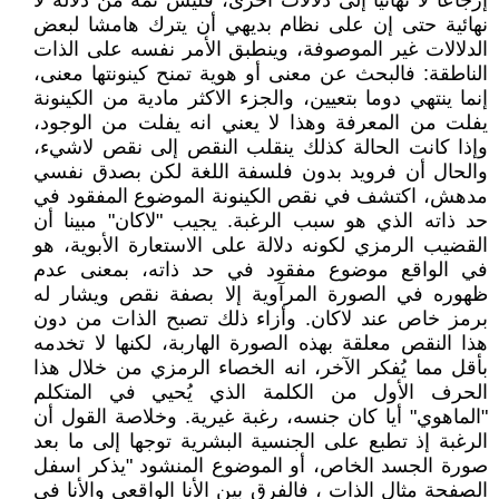
إرجاعا لا نهائيا إلى دلالات اخرى، فليس ثمة من دلالة لا
نهائية حتى إن على نظام بديهي أن يترك هامشا لبعض
الدلالات غير الموصوفة، وينطبق الأمر نفسه على الذات
الناطقة: فالبحث عن معنى أو هوية تمنح كينونتها معنى،
إنما ينتهي دوما بتعيين، والجزء الاكثر مادية من الكينونة
يفلت من المعرفة وهذا لا يعني انه يفلت من الوجود،
وإذا كانت الحالة كذلك ينقلب النقص إلى نقص لاشيء،
والحال أن فرويد بدون فلسفة اللغة لكن بصدق نفسي
مدهش، اكتشف في نقص الكينونة الموضوع المفقود في
حد ذاته الذي هو سبب الرغبة. يجيب "لاكان" مبينا أن
القضيب الرمزي لكونه دلالة على الاستعارة الأبوية، هو
في الواقع موضوع مفقود في حد ذاته، بمعنى عدم
ظهوره في الصورة المرآوية إلا بصفة نقص ويشار له
برمز خاص عند لاكان. وأزاء ذلك تصبح الذات من دون
هذا النقص معلقة بهذه الصورة الهاربة، لكنها لا تخدمه
بأقل مما يُفكر الآخر، انه الخصاء الرمزي من خلال هذا
الحرف الأول من الكلمة الذي يُحيي في المتكلم
"الماهوي" أيا كان جنسه، رغبة غيرية. وخلاصة القول أن
الرغبة إذ تطبع على الجنسية البشرية توجها إلى ما بعد
صورة الجسد الخاص، أو الموضوع المنشود "يذكر اسفل
الصفحة مثال الذات ، فالفرق بين الأنا الواقعي والأنا في