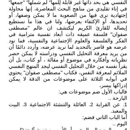
النفسي هي بحد ذاتها غير قابلة لِلمها" لَم شملها" "جمعها"
في إناء تقليدي من مناهج البحث المعاصرة، إنها محاولة
إجتهادية نرى فيها من الصعوبة ما لا يمكن وصفها، أو
تحديدها، أو الإكتفاء بعرضها، ولنا في هذا ما نستطيع
إيصاله للقارئ الكريم ليكتشف ان عالم "مصطفى
صفوان" فلسفة عميقه ذات أبعاد نفسية مترامية في
الفكر والفلسفة والعلوم الإجتماعية والنفسية، فما نود
عرضه هو قاصر بالتحديد لما نريد عرضه، وأردد دائمًا أن
من يريد معرفة التحليل النفسي ودراسته لا يمكن حصر
نظرياته وأفكاره في موضوع أو مقالة ، أو كتاب، بل أن
يقرأ نفسه من خلال التحليل النفسي ليجد المنهج النفسي
الملائم لمعرفة النفس، فكتاب "مصطفى صفوان" يحتوي
في أبوابه الثلاثة على موضوعات من الدقة لا يمكن
إدراكها بيسر،
فالباب الأول ضم موضوعات هي:
البارحة ..
1. عن القرابة 2. العائلة والتنشئة الاجتماعية 3. البيت
والمعبد.
أما الباب الثاني فضم:
اليوم ..