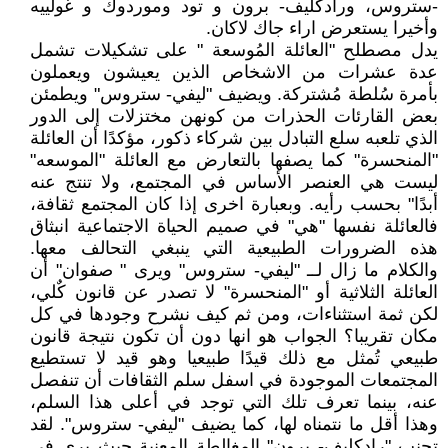
-ستروس، ورادكليف- برون و تود وموردوك و غولييه
وأخيرا يستعرض اراء جاك لاكان.
يدل مصطلح "العائلة المُوسعة " على تشكيلات تشمل
عدة عشرات من الاشخاص الذين يعيشون ويعملون
بأمرة سُلطة مُشتركة. ويضيف "ليفي- ستروس" ويطمئن
بعض القارئات الحذرات من كونهن مختزلات إلى الدور
الذي تلعبه سلع التبادل بين شركاء ذكور، مؤكدًا أن العائلة
"المنحسرة" كما يصفها بالتعارض مع العائلة "الموسعه"
ليست هي العنصر الأساس في المجتمع، ولا تنتج عنه
أبدًا" بحسب رأيه. وبعبارة اخرى إذا كان المجتمع ثقافة،
فالعائلة نفسها "هي" في صميم الحياة الاجتماعية انبثاق
هذه الضرورات الطبيعية التي ينبغي التحالف معها.
والكلام ما زال لــ "ليفي- ستروس" ويرى " صفوان" أن
العائلة الثلاثية أو "المنحسرة" لا تصدر عن قانون كٌلي،
لكن ثمة استثناءات، ومن ثم كيف نشرح وجودها في كل
مكان تقريبا؟ الجواب هو انها دون أن تكون نتيجة قانون
طبيعي تُمثل مع ذلك قيدًا طبيعيا وهو قيد لا تستطيع
المجتمعات الموجودة في اسفل سلم الثقافات أن تنفصل
عنه، بينما تعرف تلك التي توجد في أعلى هذا السلم،
وهذا أقل ما نتمناه لها، كما يضيف "ليفي- ستروس". لقد
تجنب "رادكليف- برون" المغالطة المعنية حيث يرى في