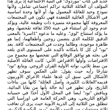
جديد في كتاب "موردوك" في البنية الاجتماعية إذ يرى هذا
المؤلف أن العائلة الثلاثية تراكم اجتماعي شامل، ولأنها
نموذج وحيد للعائلة المعمول بها، أو لأنها وحدة اساسية
في الاشكال العائلية المُعقدة فهي تكون في المجتمعات
المعروفة كلها مجموعة متميزة ذات وظيفة عالية، ويؤكد
عدم وجود أي استثناء في عينة 250 ثقافة تفَحصها، وهو
ما يؤكد استنتاج "لوي". وعليه ما ندعوه "1اسرة" بالمعنى
الدقيق للكلمة الذي يتضمن زوجين وأطفالهما، إنما هو
ظاهرة موجودة، وطالما وجدت في المجتمعات كافة. يعد
"تود" أن كل كا بامكانه تأكيده على المستوى الذي بلغه
في بحثه هو توافق الوقائع التي تفحصها مع مجموع من
الافتراضات وأولها الافتراض الآتي: كانت العائلة الأصلية
من نمط ثلاثي، نواته الأولية القِران الزوجي. ويتابع "تود"
شارحًا رأيه حيث يقول: على العكس سوف تظهر
الأشكال التي سبق أن عَدها علماء الأعراق الأوربيون
قديمه"العائلات الكبيرة، وأصل العائلة" كانها من بناءات
التاريخ، ولن تظهر في أية حالة بأنها من بقايا البدائية.
ويناقش "تود" ايضا في المحل الأول آخذًا في حسبانه
الواقع التاريخي، وهي الحركة العامة في اوراسيا التي
تنطلق من الثلاثية إلى الذرية الأبوية حيث يرى أن تعاقب
ثلاثة مستويات من النسب الأبوي "بروز البكورة الذكرية،