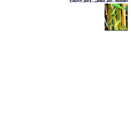
الفلسفة ,علم النفس , وعلم الاجتماع