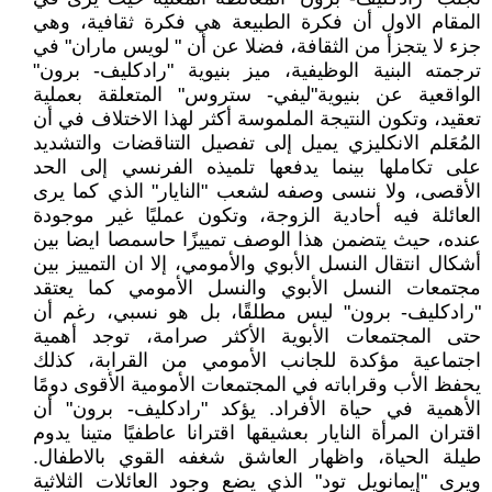
المقام الاول أن فكرة الطبيعة هي فكرة ثقافية، وهي
جزء لا يتجزأ من الثقافة، فضلا عن أن " لويس ماران" في
ترجمته البنية الوظيفية، ميز بنيوية "رادكليف- برون"
الواقعية عن بنيوية"ليفي- ستروس" المتعلقة بعملية
تعقيد، وتكون النتيجة الملموسة أكثر لهذا الاختلاف في أن
المُعَلم الانكليزي يميل إلى تفصيل التناقضات والتشديد
على تكاملها بينما يدفعها تلميذه الفرنسي إلى الحد
الأقصى، ولا ننسى وصفه لشعب "النايار" الذي كما يرى
العائلة فيه أحادية الزوجة، وتكون عمليًا غير موجودة
عنده، حيث يتضمن هذا الوصف تمييزًا حاسمصا ايضا بين
أشكال انتقال النسل الأبوي والأمومي، إلا ان التمييز بين
مجتمعات النسل الأبوي والنسل الأمومي كما يعتقد
"رادكليف- برون" ليس مطلقًا، بل هو نسبي، رغم أن
حتى المجتمعات الأبوية الأكثر صرامة، توجد أهمية
اجتماعية مؤكدة للجانب الأمومي من القرابة، كذلك
يحفظ الأب وقراباته في المجتمعات الأمومية الأقوى دومًا
الأهمية في حياة الأفراد. يؤكد "رادكليف- برون" أن
اقتران المرأة النايار بعشيقها اقترانا عاطفيًا متينا يدوم
طيلة الحياة، واظهار العاشق شغفه القوي بالاطفال.
ويرى "إيمانويل تود" الذي يضع وجود العائلات الثلاثية