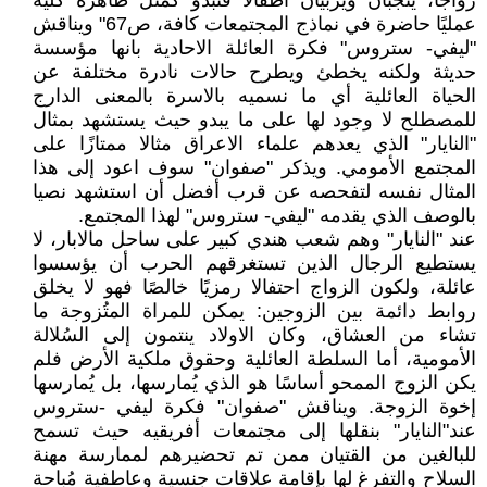
زواجًا، يُنجبان ويُربيان أطفالًا فتبدو كمثل ظاهرة كلية
عمليًا حاضرة في نماذج المجتمعات كافة، ص67" ويناقش
"ليفي- ستروس" فكرة العائلة الاحادية بانها مؤسسة
حديثة ولكنه يخطئ ويطرح حالات نادرة مختلفة عن
الحياة العائلية أي ما نسميه بالاسرة بالمعنى الدارج
للمصطلح لا وجود لها على ما يبدو حيث يستشهد بمثال
"النايار" الذي يعدهم علماء الاعراق مثالا ممتازًا على
المجتمع الأمومي. ويذكر "صفوان" سوف اعود إلى هذا
المثال نفسه لتفحصه عن قرب أفضل أن استشهد نصيا
بالوصف الذي يقدمه "ليفي- ستروس" لهذا المجتمع.
عند "النايار" وهم شعب هندي كبير على ساحل مالابار، لا
يستطيع الرجال الذين تستغرقهم الحرب أن يؤسسوا
عائلة، ولكون الزواج احتفالا رمزيًا خالصًا فهو لا يخلق
روابط دائمة بين الزوجين: يمكن للمراة المتُزوجة ما
تشاء من العشاق، وكان الاولاد ينتمون إلى السُلالة
الأمومية، أما السلطة العائلية وحقوق ملكية الأرض فلم
يكن الزوج الممحو أساسًا هو الذي يُمارسها، بل يُمارسها
إخوة الزوجة. ويناقش "صفوان" فكرة ليفي -ستروس
عند"النايار" بنقلها إلى مجتمعات أفريقيه حيث تسمح
للبالغين من القتيان ممن تم تحضيرهم لممارسة مهنة
السلاح والتفرغ لها بإقامة علاقات جنسية وعاطفية مُباحة