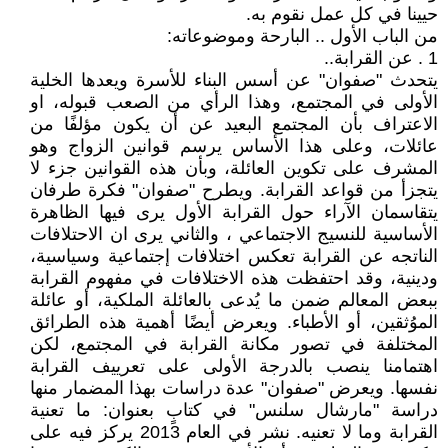
حيينا في كل عمل نقوم به.
من الباب الأول .. البارحة وموضوعاته:
1 . عن القرابة..
يتحدث "صفوان" عن أسس البناء للأسرة ويعدها الخلية
الأولى في المجتمع، وهذا الرأي من الصعب قبوله، او
الاعتراف بأن المجتمع البعيد عن أن يكون مؤلفًا من
عائلات، وعلى هذا الأساس يرسم قوانين الزواج وهو
المشرف على تكوين العائلة، وبأن هذه القوانين جزء لا
يتجزأ من قواعد القرابة. ويطرح "صفوان" فكرة طرفان
يتقاسمان الآراء حول القرابة الأول يرى فيها الظاهرة
الأساسية للنسيج الاجتماعي ، والثاني يرى ان الاحتلافات
الناتجه عن القرابة تعكس اختلافات إجتماعية وسياسية،
ودينية، وقد احتفظت هذه الاختلافات في مفهوم القرابة
ببعض المعالم ضمن ما يُدعى بالعائلة الملكية، أو عائلة
الموُثقين، أو الأطباء. ويعرض أيضًا أهمية هذه الطرائق
المختلفة في تصور مكانة القرابة في المجتمع، لكن
اهتمامنا ينصب بالدرجة الأولى على تعرييف القرابة
نفسها. ويعرض "صفوان" عدة دراسات بهذا المضمار منها
دراسة "مارشال سلنس" في كتابٍ بعنوان: ما تعنية
القرابة وما لا تعنيه. نشر في العام 2013 يركز فيه على