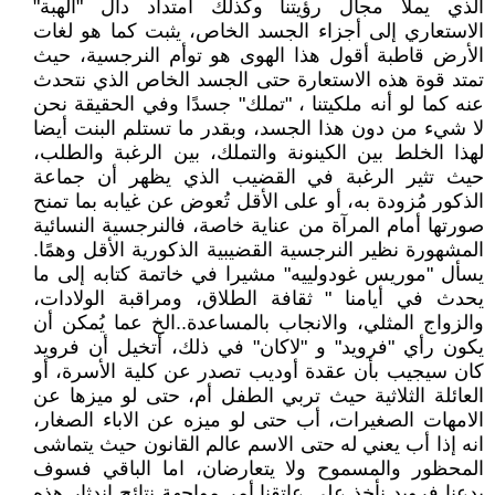
الذي يملأ مجال رؤيتنا وكذلك امتداد دال "الهبة"
الاستعاري إلى أجزاء الجسد الخاص، يثبت كما هو لغات
الأرض قاطبة أقول هذا الهوى هو توأم النرجسية، حيث
تمتد قوة هذه الاستعارة حتى الجسد الخاص الذي نتحدث
عنه كما لو أنه ملكيتنا ، "تملك" جسدًا وفي الحقيقة نحن
لا شيء من دون هذا الجسد، وبقدر ما تستلم البنت أيضا
لهذا الخلط بين الكينونة والتملك، بين الرغبة والطلب،
حيث تثير الرغبة في القضيب الذي يظهر أن جماعة
الذكور مُزودة به، أو على الأقل تُعوض عن غيابه بما تمنح
صورتها أمام المرآة من عناية خاصة، فالنرجسية النسائية
المشهورة نظير النرجسية القضيبية الذكورية الأقل وهمًا.
يسأل "موريس غودولييه" مشيرا في خاتمة كتابه إلى ما
يحدث في أيامنا " ثقافة الطلاق، ومراقبة الولادات،
والزواج المثلي، والانجاب بالمساعدة..الخ عما يُمكن أن
يكون رأي "فرويد" و "لاكان" في ذلك، أتخيل أن فرويد
كان سيجيب بأن عقدة أوديب تصدر عن كلية الأسرة، أو
العائلة الثلاثية حيث تربي الطفل أم، حتى لو ميزها عن
الامهات الصغيرات، أب حتى لو ميزه عن الاباء الصغار،
انه إذا أب يعني له حتى الاسم عالم القانون حيث يتماشى
المحظور والمسموح ولا يتعارضان، اما الباقي فسوف
يدعنا فرويد نأخذ على عاتقنا أمر مواجهة نتائج اندثار هذه