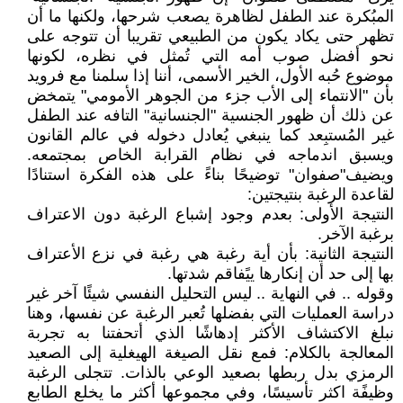
المبُكرة عند الطفل لظاهرة يصعب شرحها، ولكنها ما أن
تظهر حتى يكاد يكون من الطبيعي تقريبا أن تتوجه على
نحو أفضل صوب أمه التي تُمثل في نظره، لكونها
موضوع حُبه الأول، الخير الأسمى، أننا إذا سلمنا مع فرويد
بأن "الانتماء إلى الأب جزء من الجوهر الأمومي" يتمخض
عن ذلك أن ظهور الجنسية "الجنسانية" التافه عند الطفل
غير المُستبِعد كما ينبغي يُعادل دخوله في عالم القانون
ويسبق اندماجه في نظام القرابة الخاص بمجتمعه.
ويضيف"صفوان" توضيحًا بناءً على هذه الفكرة استنادًا
لقاعدة الرغبة بنتيجتين:
النتيجة الأولى: بعدم وجود إشباع الرغبة دون الاعتراف
برغبة الآخر.
النتيجة الثانية: بأن أية رغبة هي رغبة في نزع الأعتراف
بها إلى حد أن إنكارها ييًفاقم شدتها.
وقوله .. في النهاية .. ليس التحليل النفسي شيئًا آخر غير
دراسة العمليات التي بفضلها تُعبر الرغبة عن نفسها، وهنا
نبلغ الاكتشاف الأكثر إدهاشًا الذي أتحفتنا به تجربة
المعالجة بالكلام: فمع نقل الصيغة الهيغلية إلى الصعيد
الرمزي بدل ربطها بصعيد الوعي بالذات. تتجلى الرغبة
وظيفًة اكثر تأسيسًا، وفي مجموعها أكثر ما يخلع الطابع