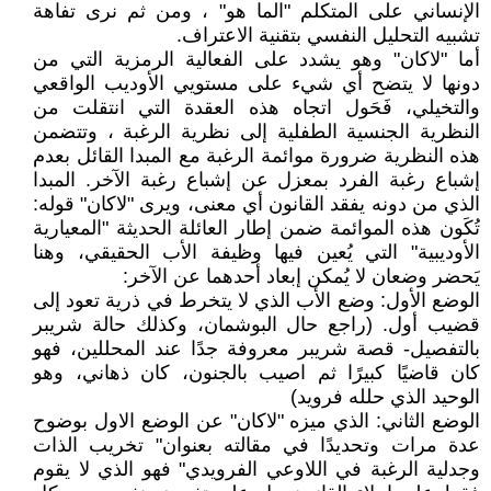
الإنساني على المتكلم "الما هو" ، ومن ثم نرى تفاهة
تشبيه التحليل النفسي بتقنية الاعتراف.
أما "لاكان" وهو يشدد على الفعالية الرمزية التي من
دونها لا يتضح أي شيء على مستويي الأوديب الواقعي
والتخيلي، فَحَول اتجاه هذه العقدة التي انتقلت من
النظرية الجنسية الطفلية إلى نظرية الرغبة ، وتتضمن
هذه النظرية ضرورة موائمة الرغبة مع المبدا القائل بعدم
إشباع رغبة الفرد بمعزل عن إشباع رغبة الآخر. المبدا
الذي من دونه يفقد القانون أي معنى، ويرى "لاكان" قوله:
تُكَون هذه الموائمة ضمن إطار العائلة الحديثة "المعيارية
الأوديبية" التي يُعين فيها وظيفة الأب الحقيقي، وهنا
يَحضر وضعان لا يُمكن إبعاد أحدهما عن الآخر:
الوضع الأول: وضع الأب الذي لا يتخرط في ذرية تعود إلى
قضيب أول. (راجع حال البوشمان، وكذلك حالة شريبر
بالتفصيل- قصة شريبر معروفة جدًا عند المحللين، فهو
كان قاضيًا كبيرًا ثم اصيب بالجنون، كان ذهاني، وهو
الوحيد الذي حلله فرويد)
الوضع الثاني: الذي ميزه "لاكان" عن الوضع الاول بوضوح
عدة مرات وتحديدًا في مقالته بعنوان" تخريب الذات
وجدلية الرغبة في اللاوعي الفرويدي" فهو الذي لا يقوم