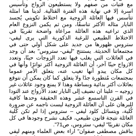
مع فتيات من صفهم ولا يستطيعون الزواج وتأسيس
اسرة إلا في نهاية هذه الفترة القتالية. لدينا هنا امثلة
تتأسس فيها العائلة الزوجية مع اختلاط تكويني يُجسد
النايار مثاله الأكثر تناسقًا، ومن ثم يكمن النزوع العام
الذي تراعيه هذه العائلة مراعاة واضحة تقريبًا في
الاختلاط الطبيعي للرغبة الذكورية التي يرى ليفي-
ستروس ظهورها من جديد على شكل أولي حتى في
مجتمعاتنا الحديثة. يستنتج "ليفي- ستروس" بعد أن وجد
في العائلات التي يغلب فيها تعدد الزوجات حينًا، وتعدد
الازواج حينًا آخر، أن العائلة الزوجية أكثر تواترًا وأنها في
كل مكان يبدو أنها تغيب عنه، يتعلق الأمر عموما
بمجتمعات مُتطورة جدًا ولا يتعلق كما كان يمكن أن نتوقع
بعائلات أكثر بدائية وبساطة وهذا لا يمنع وجود عائلات غير
زوجيه – علينا ان نضيف إلى النايار تعدد الأزواج عند التودا
في القرن التاسسع عشر وهذه الحقيقة وحدها كافية
للبرهان على أن العائلة الزوجية ليست ناجمه عن ضرورة
كُلية، ويتسائل كلود ليفي – ستروس إذا لم تكن كُلية
العائلة نتيجة قانون طبيعي، فكيف نشرح وجودها في كل
مكان تقريبًا" ليفي- ستروس، ص71".
يناقش مصطفى صفوان" اراء بعض العلماء ومنهم ليفي