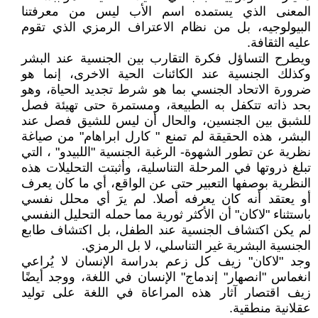
المعنى الذي يستمده اسم الأب ليس من معرفتنا
البيولوجيه، بل من نظام الاعتراف الرمزي الذي تقوم
عليه الثقافة.
ويطرح التساؤل فكرة التقارب بين الجنسية عند البشر
وكذلك الجنسية عند الكائنات الحية الاخرى، إنما هو
ضرورة الاتحاد الجنسي بما هو شرط تجديد الحياة، وهو
بحد ذاته تتكفل به الطبيعة، ومستمرة حتى تهيئة فصل
للشبق بين الجنسين، والحال أن ليس للشيق فصل عند
البشر، هذه الحقيقة لم تمنع " كارل ابراهام" من صياغة
نظرية عن تطور الشهوة- الرغبة الجنسية "اللبيدو" ، التي
تبلغ ذروتها في المرحلة التناسلية، وأثبتت التحليلات هذه
النظرية بوصفها التعبير حتى عن الواقع، أي ما كان يعرف
أو يعتقد أنه كان يعرفه أصلا. لم يرَ أي محلل نفسي
باستثناء "لاكان" أن الأكثر ثورية مما حمله التحليل النفسي
لم يكن اكتشاف الجنسية عند الطفل، بل اكتشاف طابع
الجنسية البشرية غير التناسلي، لا بل الرمزي.
وجد "لاكان" زيف كل زعم بدراسة الإنسان لا يُراعي
انغماس "انصهار" إندماج" الإنسان في اللغة، ووجد أيضًا
زيف اقتصار آثار هذه المراعاة في اللغة على توليد
عقلانية منطقية.