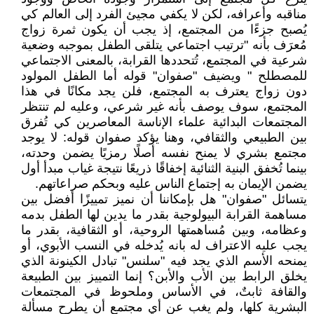
مناقبه وأعرافه، لكن لا يكفي مجيئ الفرد إلى العالم كي
يُصبح جزءًا من المجتمع، إذ يجب أن يكون ثمرة زواج
مُعرَف بأنه "ترتيب اجتماعي يتلقى الطفل بموجبه وضعية
شرعية في المجتمع، تُتحددها القرابة، بالمعنى الاجتماعي
للمصطلح " ويضيف "صفوان" قوله أما الطفل المولود
دون زواج يعترف به المجتمع، فلن يجد مكانًا في هذا
المجتمع، سوف يوصف بأنه غير شرعي، وعليه لم تنتظر
المجتمعات البدائية علماء الإناسة المعاصرين كي تُفرق
بين الطبيعي والثقافي، وهنا يؤكد صفوان قوله: لا يوجد
مجتمع بشري لا يمنح نفسه أصلًا رمزيًا يضمن وحدته،
بينما تُخفق البنية الثنائية إخفاقًا ذريعًا نتيجة غياب مبدأ أول
يضمن الإيمان به إجتماع الناس عليه وبحكم صراعاتهم.
يتسائل "صفوان" هل بإمكاننا أن نميز تمييزًا أفضل بين
مساهمة القرابة البيولوجية بقدر ما يدين لها الطفل بدمه
وعظامه، وبين مُساهمتها الروحية، أو الثقافية، بقدر ما
يجب عليه الاعتراف له بانه يُدخله في النسب الأبوي، أو
يمنحه الأسم الذي يجد فيه "سلنس" تبادل الكينونة الذي
يخلق الرابط بين الأب والأبن؟ إنما التمييز بين الطبيعة
والقافة ثابتٌ، في الأساس وملحوظ في المجتمعات
البشرية كلها، ولم يغب عن أي مجتمع أن يطرح مسألة