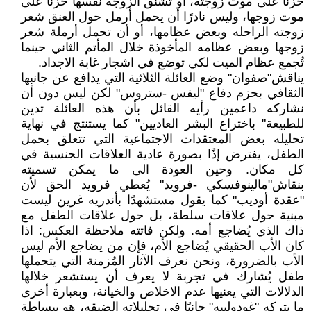
حزنًا على موت زوجته، أو تشنق الزوجة نفسها حُزنًا على
موت زوجها، وليس نادرًا أن يحمل أرمل حول العنق شعر
زوجته الراحله وبعض عظامها، أو أن تحمل أرملة شعر
زوجها وبعض عظامه المأخوذة خلال المأتم الثاني حينما
تٌجمع عظام الميت لكي توضع في اشجار غابة الاجداد.
يناقش"صفوان" وضع العائلة الثلاثية التي يدافع عن جانبها
الثقافي بحزم دفاع "ليفس -ستروس" لكن ليس دون أن
نشاركه داعمين رأيه القائل بأن هذه العائلة تدين
للطبيعة" باختراع البشر العاديين" كما يستنتج في نهاية
تحليله بعض المعتقدات الاجتماعية التي تتعلق بحمل
الطفل، يفترض إذًا بصورة عادية العلاقات الجنسية في
كل مكان. وحين العودة الى ما يمكن تسميته
بنقاش"مالينوفسكي -فرويد" يُعطي فرويد الحق لأن
"عقدة أوديب" كما يقول مستشهدًا بأندريه غرين ليست
مبنية حول علاقات سلطة، بل حول علاقات الطفل مع
ذاك الذي يُضاجع أمه. ولكن فاتته ملاحظة العكس: اذا
كان الأب الحقيقي يُضاجع الأم، فإن من يضاجع الأم ليس
الأب بالضرورة، ونحن نعرف الآثار المُزمنة التي يتحملها
طفل يُشارك في تجربة لا يعرف أن يستشعر خلالها
الدلالات التي يعنيها عدم الاخلاص والخيانة، وبعبارة أخرى
ما يتركه "غودولييه" جانبًا في تحليلاته الضيقه، هو ببساطة