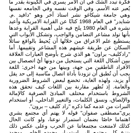
فكرة تبدد الشك في أن الأمر يسري في الكينونة بقدر ما
يُعبر عنه الأسم. وفي الوقت نفسه وفي الجامعه نفسها
وهي جامعة شيكاغو نشر استاذ آخر وهو "دافيد .م.
شنايدر" في العام 1968 كتابًا عن القرابة الامريكية وأعيد
نشره في العام 1980 يلح فيه على أهمية القرابة وعدها
بأنها تولد مشاعر التضامن والواجب، وتشكل الأبواب التي
يستطيع علم الاعراق من خلالها أن يُحيط بالواقع سائلًا
السكان عن طريقة عيشهم هذه المشاعر وتقييمها. أما
"رادكليف- براون" هو الذي شرح بأوضح العبارات العلاقة
بيين أشكال اللغة التي يستحيل من دونها أيُ اتصصال بين
الأفراد الناطقين من جهة، وبينها من جهة اخرى: اللغة
يجب أن تُطبق أن تزودنا بأداة اتصال منُاسبة إلى حد يقل
أو يزيد، ولهذه الغاية، تخضع لبعض الشروط الضرورية
والعامة. إذ تُظهر مقارنة بين اللغات كيف تحقق هذه
الشروط باستخدام مختلف المبادئ الصرفية كالإمالة
والإلصاق، ونسق الكلمات، والتغيير الداخلي، أو استخدام
النبرات من عدمه كما ذكره "راد كليف – برون".
يرى"مصطفى صفوان" قوله لا يهتم أي مجتمع بشري
اهتماما خاصًا بضمان استمرار نوعنا، ولو كانت الحال
كذلك لامتنعت مجتمعاتنا عن الحرب وعلى عكس ذلك
ينزع كل مجتمع إلى استمرار وجوده الخاص ووجود