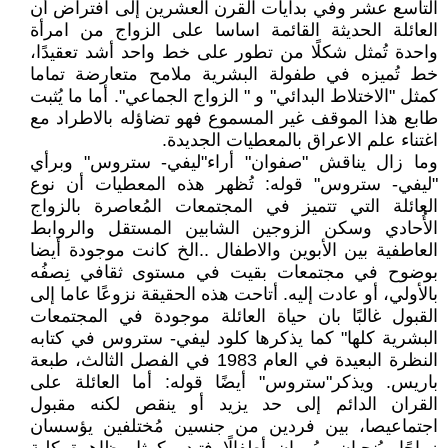
التاسع عشر وفي بدايات القرن العشرين إلى افتراض أن
العائلة الحديثة القائمة اساسا على الزواج من امرأة
واحدة تُمثل شكلًا من تطور على خط واحد أشد تعقيدًا،
خط تُميزه في طفولة البشرية ملامح متعارضة تماما
كمثل "الاختلاط البدائي" و " الزواج الجماعي". أما ما يُثبت
طابع هذا الموقف غير المسموع فهو تضاؤله بالاطراد مع
اغتناء علم الاعراق بالمعطيات الجديدة.
وما زال يناقش "صفوان" أراء"ليفي- ستروس" وبرأي
"ليفي- ستروس" قوله: تُظهر هذه المعطيات أن نوع
العائلة التي تتميز في المجتمعات المُعاصرة بالزواج
الأُحادي وسكن الزوجين الشابين المستقل والروابط
العاطفية بين الأبوين والاطفال ..الخ كانت موجودة أيضا
بوضوح في مجتمعات بقيت في مستوى ثقافي نِصفُه
بالأولي، أو عادت إليه. أتاحت هذه الحقيقة نزوعًا عاما إلى
القبول غالبًا بان حياة العائلة موجودة في المجتمعات
البشرية كلها" كما يذكرها كلود ليفي- ستروس في كتابه
النظرة البعيدة في العام 1983 في الفصل الثالث، طبعة
باريس. ويذكر"ستروس" أيضًا قوله: أما العائلة على
القران الدائم إلى حد يزيد أو ينقص لكنه مقبول
اجتماعيصا، بين فردين من جنسين مُختلفين يؤسسان