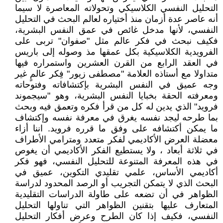
التحليل النفسي الكلاسيكي وتحولاته المعاصرة لا سيما
أنه عاصر عدة أزمان منذ أختياره لعالم البحث في التحليل
النفسي، لأنها مدخل غائص في عمق النفس البشرية،
فكيف نبحث في فكر عالم مثل "صفوان" تربى على
الفرويدية الكلاسيكية بكل عمقها مذ وصوله إلى باريس
في العقد الرابع من القرن العشرين واستمراره فيها
متداولا مع أستاذه العلامة "مصطفى زيور" فِكر عالمٍ غير
وجه عميق في النفس البشرية بإكتشافاته وفتوحاته
ومعرفته الحقة بخبايا النفس البشرية، وهو "سيجموند
فرويد" الذي يدين له كل من قرأ فكره وتعمق فيه وبحث
بما طرحه ليجد نفسه يغرق في معرفة نفسه وإكتشاف
ما يمكن أكتشافه على وفق ما قرره فرويد. اننا أزاء
معضلة العرض الأكاديمي لفكر متعدد ومترامي الأطراف
في ثلاثة أبعاد ، ولا يستطيع الفكر الأكاديمي أن يغوص
في هذه المعرفة المتنوعة للتحليل النفسي، فهو فكر
أكاديمي الأساس، علمي تقليدي التكوين، عميق في
البحث الذي لا يتمكن التجريب أو الرصد المحدود لدراسة
الظواهر في أن تضعه على طاولة الدراسات التقليدية
المتعارف عليها بتقنين الظواهر التي تناولها التحليل
النفسي، فكيف إذا كان الطرح وعرض أفكار التحليل