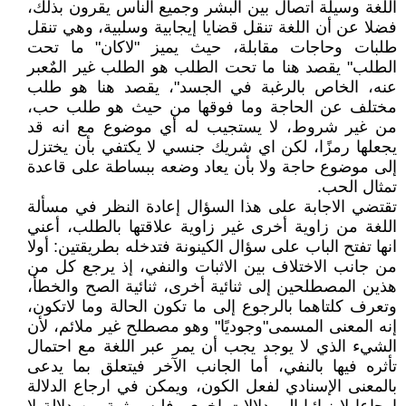
اللغة وسيلة اتصال بين البشر وجميع الناس يقرون بذلك،
فضلا عن أن اللغة تنقل قضايا إيجابية وسلبية، وهي تنقل
طلبات وحاجات مقابلة، حيث يميز "لاكان" ما تحت
الطلب" يقصد هنا ما تحت الطلب هو الطلب غير المٌعبر
عنه، الخاص بالرغبة في الجسد"، يقصد هنا هو طلب
مختلف عن الحاجة وما فوقها من حيث هو طلب حب،
من غير شروط، لا يستجيب له أي موضوع مع انه قد
يجعلها رمزًا، لكن اي شريك جنسي لا يكتفي بأن يختزل
إلى موضوع حاجة ولا بأن يعاد وضعه ببساطة على قاعدة
تمثال الحب.
تقتضي الاجابة على هذا السؤال إعادة النظر في مسألة
اللغة من زاوية أخرى غير زاوية علاقتها بالطلب، أعني
انها تفتح الباب على سؤال الكينونة فتدخله بطريقتين: أولا
من جانب الاختلاف بين الاثبات والنفي، إذ يرجع كل من
هذين المصطلحين إلى ثنائية أخرى، ثنائية الصح والخطأ،
وتعرف كلتاهما بالرجوع إلى ما تكون الحالة وما لاتكون،
إنه المعنى المسمى"وجوديًا" وهو مصطلح غير ملائم، لأن
الشيء الذي لا يوجد يجب أن يمر عبر اللغة مع احتمال
تأثره فيها بالنفي، أما الجانب الآخر فيتعلق بما يدعى
بالمعنى الإسنادي لفعل الكون، ويمكن في ارجاع الدلالة