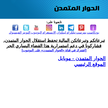
تابعونا على:
بودكاست
بنترست
تيلكرام
لينكدإن
الانستغرام
اليوتيوب
التويتر
الفيسبوك
تبرعاتكم وتبرعاتكن المالية تحفظ استقلال الحوار المتمدن،
فشاركونا في دعم استمرارية هذا الفضاء اليساري الحر
[اشترك في قناة ‫«الحوار المتمدن» على اليوتيوب]
الحوار المتمدن - موبايل
الموقع الرئيسي