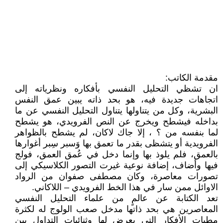
مقدمة الكاتب:
ان تشظي التحليل النفسي بأفكاره ونظرياته إلى
اتجاهات جديدة فيه، هو بحد ذاته يبين عمق النفس
البشرية، وكل من يتناولها يتناول التحليل النفسي عن ما
بداخله فيشطح ويخرج عن النص الفرويدي، هو يشطح
لما بنفسه من ؟ ، إلا جاك لاكان، لم يشطح بالظواهر
الفرويدية أو يتشظى بقدر ما تعمق بها وَسبر سِبر أغوارها
بالعمق، فلم يلوذ بها وإنما دخل في عُمق العمق، فولج
فيها وأضاف، إضافة نوعية غيرت التصور الكلاسيكي إلى
تصورات معاصرة، وكان مصطفى صفوان من الرواد
الاوائل ممن سار في هذا الخط الفرويدي – اللاكاني.
تعد الكتابة عن عالمٍ من علماء التحليل النفسي
المعاصرين هي بحد ذاتها مدخل صعب الولوج له لكثرة
مطبات الأفكار التي يعرض لها وثنائيات التداول بين