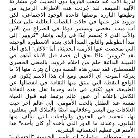
لذرية الأب عند شعب البارويا دون الحديث عن مشاركة
الآلهة العليمة. لقد جُردت هذه الاطراف الرمزية من
وظيفتها البارزة بوصفها قاعدة الوجود الاجتماعي، لكن
فرويد عثر عليها في حالات العُصاب العائلية على شكل
أب ميت، يخصي ويستمر دومًا في الصراع بين الابن
والأب الذي لا يُحسم أبدًا في رأيه. واشار "كروبير" إلى
مبدأ الطوطم والتابو، المبدأ الذي يعده الاسطورة الوحيدة
التي تمخضت عنها الأزمنة الحديثة، أما "لاكان" الذي أعاد
نقد "كروبير" عادًا بحق أن قصة قتل الابناء أباهم في
القبيلة البدائية حلم من احلام فرويد، بالمعنى الحصري
للمصطلح، فقد نسي هذه القصة دون أن يترك منها إلا ما
يتركه الموت، أي الأسم. ومع أن هذا الأسم يًكون في
الواقع النقطة التي تنبثق منها الثقافة في انفصالها عن
الطبيعة، فهو يُكثف قي ذاته وحدها ثقل هذه الثقافة
الكامل بإعلانه أن عبور عالم يرتبط فيه قبول الحياة
نفسه عند الطفل بالحب الأمومي، إلى عالم آخر حيث
العلاقات بين البشر وعلاقاتهم أيضًا بالأملاك التي يتعلقون
بها، تتجسد في الحقوق والواجبات التي يتألف منها
القانون، وعندئذ ما الدور الذي يأخذه"أو كان يأخذه" هذا
الأسم في تنظيم الجنسانية البشرية.
يرى "مصطفى صفوان" إن ظهور الجنسية "الجنسانية"