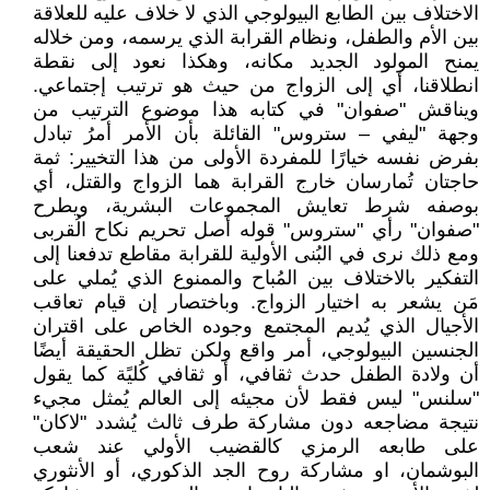
الاختلاف بين الطابع البيولوجي الذي لا خلاف عليه للعلاقة
بين الأم والطفل، ونظام القرابة الذي يرسمه، ومن خلاله
يمنح المولود الجديد مكانه، وهكذا نعود إلى نقطة
انطلاقنا، أي إلى الزواج من حيث هو ترتيب إجتماعي.
ويناقش "صفوان" في كتابه هذا موضوع الترتيب من
وجهة "ليفي – ستروس" القائلة بأن الأمر أمرُ تبادل
بفرض نفسه خيارًا للمفردة الأولى من هذا التخيير: ثمة
حاجتان تُمارسان خارج القرابة هما الزواج والقتل، أي
بوصفه شرط تعايش المجموعات البشرية، ويطرح
"صفوان" رأي "ستروس" قوله أصل تحريم نكاح الُقربى
ومع ذلك نرى في البُنى الأولية للقرابة مقاطع تدفعنا إلى
التفكير بالاختلاف بين المُباح والممنوع الذي يُملي على
مَن يشعر به اختيار الزواج. وباختصار إن قيام تعاقب
الأجيال الذي يُديم المجتمع وجوده الخاص على اقتران
الجنسين البيولوجي، أمر واقع ولكن تظل الحقيقة أيضًا
أن ولادة الطفل حدث ثقافي، أو ثقافي كُليًة كما يقول
"سلنس" ليس فقط لأن مجيئه إلى العالم يُمثل مجيء
نتيجة مضاجعه دون مشاركة طرف ثالث يُشدد "لاكان"
على طابعه الرمزي كالقضيب الأولي عند شعب
البوشمان، او مشاركة روح الجد الذكوري، أو الأنثوري