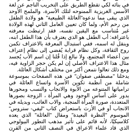
في بنائه لكي تقطع الطريق على التخريب الناجم عن لغة
الأسس الغريزية الممنوحه لتلك الأسرة، والملمح الأوحد
الذي يبقى مما ندعوه"العائلة الطبيعية" هو ولادة الطفل
من رحم الأم، ولما كان تعيين العامل الثاني لهذه الولادة
غير مُتناسب مع اليقين نفسه، فقد ارتبطت معرفته
باعترافه: أب الطفل هو الذي يعترف بأن هذا الطفل ابنه،
وينقل له اسمه، ففي استبدال المعرفة بالاعتراف تكمن
روح الثقافة، وكل نظام قرابة يُفضي إلى نظام إعتراف
بين أعضاء المجتمع، ولا نبالغ إذا قُلنا إن اسم الأب يُجسد
مثال هذا الاعتراف الأصلي إن لم يكن حجر الزاوية فيه،
ومع ذلك تعالوا نتمعن أكثر من مختلف أشكال العائلة.
يدخلنا "مصطفى صفوان" في هذه الصفحات بموسوعة
شاملة من أنظمة تكوين الأسرة واتساع العائلة في
ترامياتها المتنوعه من الأبوة والانجاب والنسب ومحورها
يدور على أساس الوجود وهي المرأة ، الزوجة بصورها
المتعددة، صورة المرأة المنجبة، والاب الغائب، وبديله في
الانجاب أو في الأرث باستعراض كتاب "ليفي- ستروس"
الموسوم "النظرة البعيدة" ومقال "العائلة" الذي يعده
كلاسيكيًا، لأنه قائم على تأثير مذهب التطور البيولوجي
الذي قاد علماء الاعراق في النصف الثاني من القرن