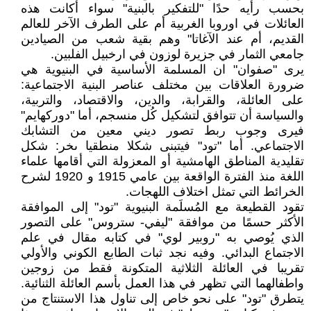
بحسب رأيه حدًا "للتفكير بالبنية" سواء أكانت هذه
العائلات في اوروبا الغربية أم على الطرف الآخر للعالم
القديم، أم عند الآغاتا" وهم بقية شعب من الصيادين
جامعي الثمار في جزيرة لوزون في ارخبيل الفلبين.
يرى "صفوان" ان المسلمة الأساسية في البنيوية هي
ضرورة العلاقات بين مختلف عناصر البنية الاجتماعية:
على العائلة، والقرابة، والدين، والاقتصاد، والتربية،
والسياسة أن تتوافق لتشكيل كُل منسجم، أما "دوركهايم"
فيرى وجوب ربط تصور ديني معين من التشابك
الاجتماعي. أما "تود" فيتبنى شكلا منطقيا ىخر: شكل
تقليدية المناطق الهامشية أو المعزولة التي أقامها علماء
اللغة منذ الفترة الواقعة بين عامي 1915 و 1920 لشرح
الخرائط التي تمثل اختلاف اللهجات.
تقود القطيعة مع المُسلَمة البنيوية "تود" إلى الموافقة
الأكثر حسمًا من موافقة "ليفي- ستروس" على التصور
الذي يُوصي به "روبير لوي" في كتابه مقال في علم
الاجتماع البدائي. وفيه نجد ثبات الطابع الكوني والأولي
تقريبا في العائلة الثلاثية المتكونة فقط من زوجين
واطفالهما التي تظهر في هذا العمل بأسم العائلة الثنائية.
يتطرق "تود" على نحو خاص إلى تناول هذا الاستنتاج من