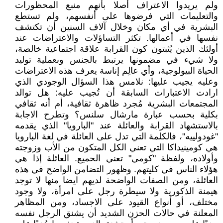
ولم يريدوا الاعتراف أصلا بأنهم منبع المحظورات
والتعليمات التي فرضوها على أنفسهم، ولم تستطع
البشرية في أي مكان وخلال آلاف السنين أن تكتشف
نفسها في أعمالها. تكثر التساؤلات والاعتراضات عند
أولئك الذين يُثبتون كون القرابة علاقة اجتماعية خالصة،
ولا شيء في مضمونها يرتبط بالجنس وبعملية توليد
الحياة البيولوجية، وأي عالِم إناسة يعرف هذه الاعتراضات
وعليه يجيب عليها: نلامس هذا السؤال الوجودي الذي
ارادت الاعتبارات السابقة أن تُجيب عليه: هل توالد
المجتمعات البشرية مُجرد ظاهرة ثقافية، أم أنه ثقافي
بكلية بحسب عبارة مارشال سلنس؟ وتطرح الاجابة
بالاستشهاد القرابة والعائلة عند "البارويا" الذي يقدمه
"غودولييه"، فالكلمة التي تدل على العائلة في لغة البارويا
هي كومينيداكا التي تعني الكل المتكون من الأب وزوجته
وأولاده، ولفظة "كومي" تعني الحميع. العائلة إذا هي
هؤلاء الناس في كليتهم. وظهور التضامن الواضح في هذه
العائلة، ومن الصفات الواضحة لديهم ايضا منها لا توجد
هيمنة الذكورية ولا سيطرة رجل على امرأة، ولا وجود
مختلف، أو أنواع القيود على الاجساد، ومن المظاهر
المعلنة في حالات الحزن الشديد أن يشنق الرجل نفسه