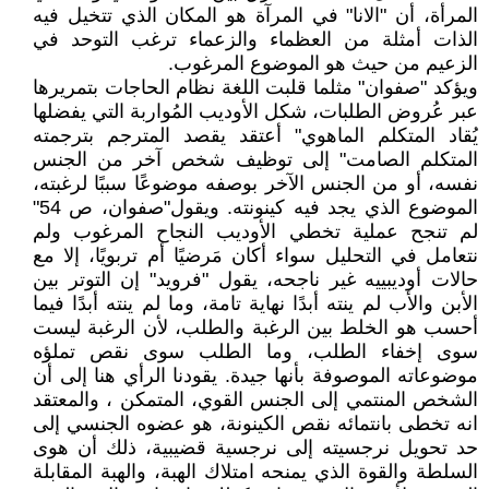
المرأة، أن "الانا" في المرآة هو المكان الذي تتخيل فيه
الذات أمثلة من العظماء والزعماء ترغب التوحد في
الزعيم من حيث هو الموضوع المرغوب.
ويؤكد "صفوان" مثلما قلبت اللغة نظام الحاجات بتمريرها
عبر عُروض الطلبات، شكل الأوديب المُواربة التي يفضلها
يُقاد المتكلم الماهوي" أعتقد يقصد المترجم بترجمته
المتكلم الصامت" إلى توظيف شخص آخر من الجنس
نفسه، أو من الجنس الآخر بوصفه موضوعًا سببًا لرغبته،
الموضوع الذي يجد فيه كينونته. ويقول"صفوان، ص 54"
لم تنجح عملية تخطي الأوديب النجاح المرغوب ولم
نتعامل في التحليل سواء أكان مَرضيًا أم تربويًا، إلا مع
حالات أوديبييه غير ناجحه، يقول "فرويد" إن التوتر بين
الأبن والأب لم ينته أبدًا نهاية تامة، وما لم ينته أبدًا فيما
أحسب هو الخلط بين الرغبة والطلب، لأن الرغبة ليست
سوى إخفاء الطلب، وما الطلب سوى نقص تملؤه
موضوعاته الموصوفة بأنها جيدة. يقودنا الرأي هنا إلى أن
الشخص المنتمي إلى الجنس القوي، المتمكن ، والمعتقد
انه تخطى بانتمائه نقص الكينونة، هو عضوه الجنسي إلى
حد تحويل نرجسيته إلى نرجسية قضيبية، ذلك أن هوى
السلطة والقوة الذي يمنحه امتلاك الهبة، والهبة المقابلة