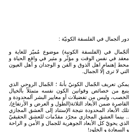
دور ألجمال في الفلسفة الكونيّة :
ألجّمال في (الفلسفة الكونية) موضوع مُميّز للغاية و
معقد في نفس الوقت و مؤثّر و مثير في واقع الحياة و
محط إهتمام اهل الذوق و الفن و الوجدان و أهل العيون
التي لا ترى إلّا الجمال.
يمكن تعريف الجّمال الكونيّ بأنهُ ؛ الجّمال الروحي الذي
ينبع من خصائص وقوانين الكون نفسه متمثلاً بآلخيال
الخصب، وليس من تفضيلات أو معايير البشر ألمحدودة و
القاصرة ضمن الأبعاد الثلاثة(الطول و العرض و الأرتفاع),
تلك الأبعاد المحدودة نتيجة الإستناد إلى العشق المجازي
.. بينما العشق المجازي مجرّد مقدّمات للعشق الحقيقيّ
الذي يحويّ كل الأبعاد الجوهرية للجمال و الأمن و الراحة
و السعادة و الخلود!