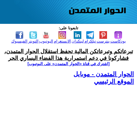
تابعونا على:
بودكاست
بنترست
تيلكرام
لينكدإن
الانستغرام
اليوتيوب
التويتر
الفيسبوك
تبرعاتكم وتبرعاتكن المالية تحفظ استقلال الحوار المتمدن،
فشاركونا في دعم استمرارية هذا الفضاء اليساري الحر
[اشترك في قناة ‫«الحوار المتمدن» على اليوتيوب]
الحوار المتمدن - موبايل
الموقع الرئيسي