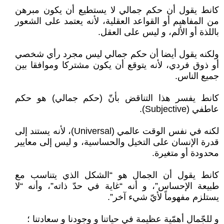
كانط يقول أن حكم جمالي لا يستطيع أن يكون مبرهن
من المفاهيم أو القواعد العقلية، لأنه يعتمد على الشعور
باللذة أو الألم، و ليس على العقل.
ولكنه يقول أيضا أن حكم جمالي ليس مجرد رأي شخصي
أو ذوق فردي، لأنه يتوقع أن يكون مشتركا وموافقا بين
جميع الناس.
كانط يفسر هذا التناقض بأنّ (حكم جمالي) هو حكم
عاطفي (Subjective).
لكنه في نفس الوقت عالمي (Universal)، لأنه يستند إلى
قدرة الإنسان على التخيل والحساسية، و ليس إلى معايير
محدودة أو متغيرة.
كانط يقول أن الجمال هو “الشكل الذي يتناسب مع
طبيعة الإحساس”، و أنه “غاية في حدّ ذاته”، وأنه “لا
يستلزم مفهوماً لأيّ شيء آخر”.
و للجّمال أهمّية عظيمة في حياتنا و وجودنا و سعادتنا ؛