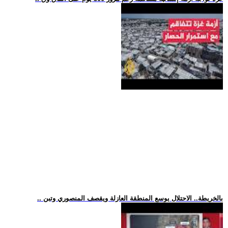
.. بالخريطة.. الاحتلال يوسع المنطقة العازلة ويقصف المنصوري وتبن