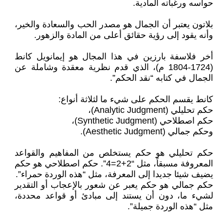
حواسه ورغباته المادية.
بلاتون يعتبر أن الجمال هو مصدر الحب والسعادة والخير،
وأنه يقود إلى رؤية حقائق أعلى من المادة والزهور.
أخر فلاسفة بارزين في هذا المجال هو إيمانويل كانط
(1724-1804 م)، الذي قدم نظرية معقدة وشاملة عن
الجمال في كتابه “نقد الحكم”.
كانط يقسم الحكم على شيء ما لثلاثة أنواع:
حكم تحليلي (Analytic Judgment)،
حكم اصطلاحي (Synthetic Judgment)،
وحكم جمالي (Aesthetic Judgment).
حكم تحليلي هو حكم يستخلص من المفاهيم والقواعد
المعروفة مسبقاً، مثل “2+2=4”. حكم اصطلاحي هو حكم
يضيف شيئا جديدا إلى المعرفة، مثل “هذه الوردة حمراء”.
حكم جمالي هو حكم يعبر عن شعور بالإعجاب أو التقدير
لشيء ما، دون أن يستند إلى مبادئ أو قواعد محددة،
مثل “هذه الوردة جميلة”.