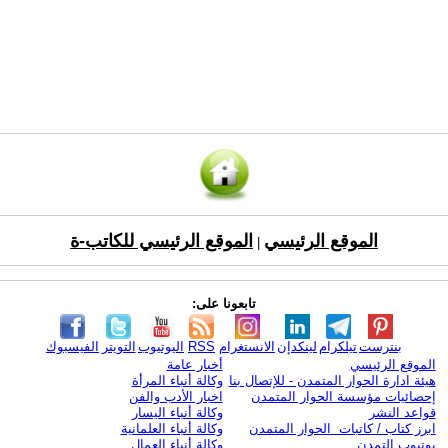
الموقع الرئيسي
الموقع الرئيسي للكاتب-ة
|
تابعونا على:
بنترست
تيلكرام
لينكدإن
الانستغرام
RSS
اليوتيوب
التويتر
الفيسبوك
الموقع الرئيسي
أخبار عامة
هيئة ادارة الحوار المتمدن - للإتصال بنا
وكالة أنباء المرأة
إحصائيات مؤسسة الحوار المتمدن
اخبار الأدب والفن
قواعد النشر
وكالة أنباء اليسار
ابرز كتاب / كاتبات الحوار المتمدن
وكالة أنباء العلمانية
يوتيوب التمدن
وكالة أنباء العمال