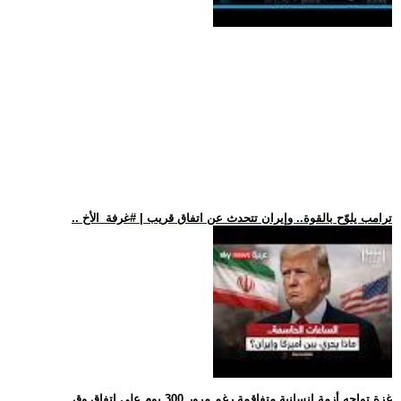
.. ترامب يلوّح بالقوة.. وإيران تتحدث عن اتفاق قريب | #غرفة_الأخ
.. غزة تواجه أزمة إنسانية متفاقمة رغم مرور 300 يوم على اتفاق وق