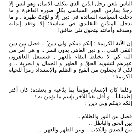
الناس تلعن رجل الدّين الذي يتكلف الايمان وهو ليس إلا
رجلا يمارس العهر السياسي بكل صوره العاهرة و ما
دخلت السياسة السائدة في دين إلّا و لوّثتْ طهره , و ما
تدخل المتدّين التقليدي في سياسة؛ إلا وفقد إيمانه
وصدقه وأمانته ليتحول تلى منافق!
إن الآية الكريمة : [لكم دينكم ولي دين] .. فصل بين دين
النقي التقي .. و دين العاهر, بدون قسر .. و هي أمر من
الله كي لا يختلط النقاء بالعهر , فيستغل العاهرون
عهرهم لتشويه الحقّ و الطهر و الجمال و الحرية .. و
لكي لا يجعلون من القبح و الظلم والإستبداد رمزاً للحياة
الكريمة !
وكلما كان الإنسان مؤمناً بما يدّعيه و يعتقده؛ كان أكثر
إطمئناناً .. و أقل نفياً للآخر بإسم ما يؤمن به !
[لكم دينكم ولي دين] :
فصل بين النور والظلام ..
بين الحق والباطل ..
بين الصدق والكذب .. وبين الطهر والعهر …