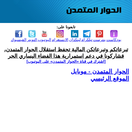
تابعونا على:
بودكاست
بنترست
تيلكرام
لينكدإن
الانستغرام
اليوتيوب
التويتر
الفيسبوك
تبرعاتكم وتبرعاتكن المالية تحفظ استقلال الحوار المتمدن،
فشاركونا في دعم استمرارية هذا الفضاء اليساري الحر
[اشترك في قناة ‫«الحوار المتمدن» على اليوتيوب]
الحوار المتمدن - موبايل
الموقع الرئيسي