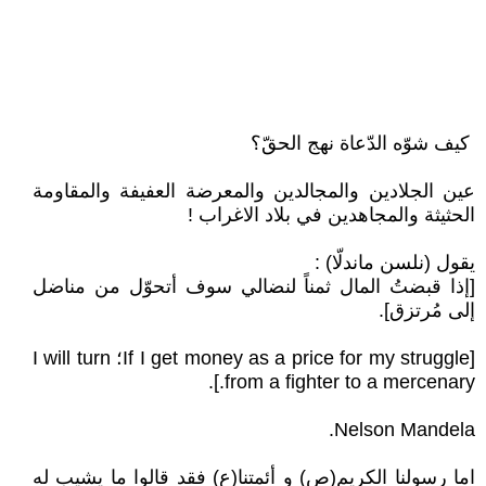
كيف شوّه الدّعاة نهج الحقّ؟
عين الجلادين والمجالدين والمعرضة العفيفة والمقاومة
الحثيثة والمجاهدين في بلاد الاغراب !
يقول (نلسن ماندلّا) :
[إذا قبضتُ المال ثمناً لنضالي سوف أتحوّل من مناضل
إلى مُرتزق].
[If I get money as a price for my struggle؛ I will turn
from a fighter to a mercenary.].
Nelson Mandela.
اما رسولنا الكريم(ص) و أئمتنا(ع) فقد قالوا ما يشيب له