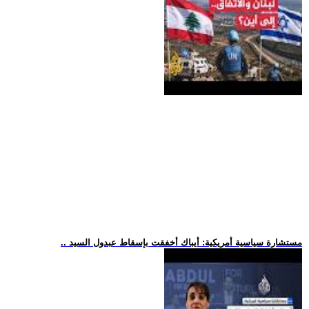
.. مستشارة سياسية أمريكية: أيباك أخفقت بإسقاط عبدول السيد