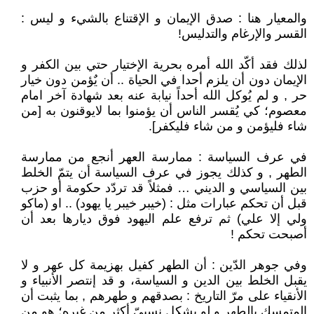
والمعيار هنا : صدق الإيمان و الإقتناع بالشيء و ليس :
القسر والإرغام والتدليس!
لذلك فقد أكّد الله أمره بحرية الإختيار حتي بين الكفر و
الإيمان دون أن يلزم أحدا في الحياة .. أن يٌؤمن دون خيار
حر , و لم يُوكل الله أحداً نيابة عنه بعد شهادة آخر امام
معصوم؛ كي يُقسر الناس أن يؤمنوا بما لايوقنون به [من
شاء فليؤمن و من شاء فليكفر].
في عرف السياسة : ممارسة العهر أنجع من ممارسة
الطهر , و كذلك يجوز في عرف السياسة أن يتمّ الخلط
بين السياسي و الديني … فمثلاً قد تردّد حكومة أو حزب
قبل أن تحكم عبارات مثل : (خيبر خيبر يا يهود) .. او (ماكو
ولي إلا علي) ثم ترفع علم اليهود فوق ديارها بعد أن
أصبحت تحكم !
وفي جوهر الدّين : أن الطهر كفيل بهزيمة كل عهر و لا
يقبل الخلط بين الدين و السياسة، و قد إنتصر الأنبياء و
الأنقياء على مرّ التاريخ : بصدقهم و طهرهم , بما يثبت أن
المتمسك بالطهر و لو بشكل نسبيّ أكثر من غيره؛ هو من