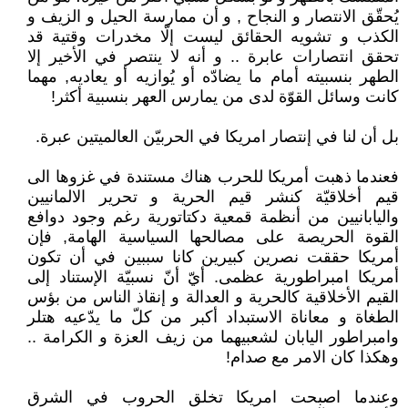
يُحقّق الانتصار و النجاح , و أن ممارسة الحيل و الزيف و
الكذب و تشويه الحقائق ليست إلّا مخدرات وقتية قد
تحقق انتصارات عابرة .. و أنه لا ينتصر في الأخير إلا
الطهر بنسبيته أمام ما يضادّه أو يُوازيه أو يعاديه, مهما
كانت وسائل القوّة لدى من يمارس العهر بنسبية أكثر!
بل أن لنا في إنتصار امريكا في الحربيّن العالميتين عبرة.
فعندما ذهبت أمريكا للحرب هناك مستندة في غزوها الى
قيم أخلاقيّة كنشر قيم الحرية و تحرير الالمانيين
واليابانيين من أنظمة قمعية دكتاتورية رغم وجود دوافع
القوة الحريصة على مصالحها السياسية الهامة, فإن
أمريكا حققت نصرين كبيرين كانا سببين في أن تكون
أمريكا امبراطورية عظمى. أيّ أنّ نسبيّة الإستناد إلى
القيم الأخلاقية كالحرية و العدالة و إنقاذ الناس من بؤس
الطغاة و معاناة الاستبداد أكبر من كلّ ما يدّعيه هتلر
وامبراطور اليابان لشعبيهما من زيف العزة و الكرامة ..
وهكذا كان الامر مع صدام!
وعندما اصبحت امريكا تخلق الحروب في الشرق