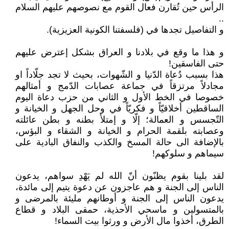
الرأس حين تُقارن فعال القوم مع نصوصهم عليهم السلام
..
و التفاصيل تجدها في (فلسفتنا الكونية العزيزية).
و هذا ما وقع في بلادنا و العراق بشكل إعترض عليهم
حتى الفاسقين!
هذا بسبب دُعاة الدّنيا و الشّهوات، بحيث لا تجد جلّاداً او
مجادلاً مرتزقاً في جماعة عصابات الدّمج و أمثالهم
خصوصا في الخط الأول و الثاني من حزب دعاة اليوم
الساقطين أخلاقيّاً و فكريّاً في وحل الجهل و الخيانة و
التّجسس و العمالة؛ إلّا و إمتلأ بطنه و بطن عائلته
وعصابته بلقمة الحرام و الخيانة و الشقاء و البؤس،
بالإضافة الى حالة المسخ والكذب والنفاق البادية على
سيماهم و سلوكهم!
لقد بلينا بقوم يظنّون أنّ الله لم يَهْدِ سواهم، يدعون
الناس إلى الجنة و هم عاجزون عن دعوة يتيم إلى مائدة،
يدعون الناس إلى الجنة و أوطانهم مليئة بالمرضى و
بالمتسولين و ماسحي الأحذية، حمقى البلاد و قطاع
الطرق، أخذوا مال الأرض و ورثوا بيت السماء!