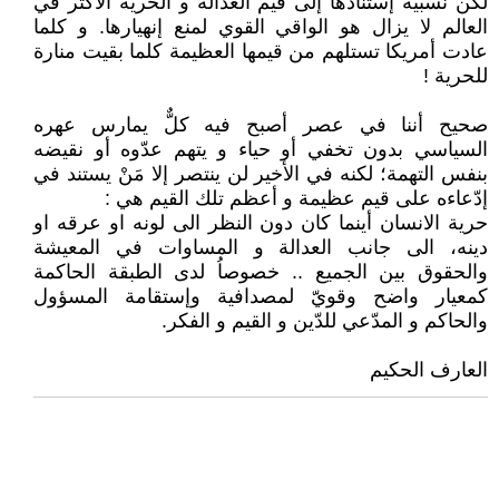
لكن نسبية إستنادها إلى قيم العدالة و الحرية الأكثر في
العالم لا يزال هو الواقي القوي لمنع إنهيارها. و كلما
عادت أمريكا تستلهم من قيمها العظيمة كلما بقيت منارة
للحرية !
صحيح أننا في عصر أصبح فيه كلٌّ يمارس عهره
السياسي بدون تخفي أو حياء و يتهم عدّوه أو نقيضه
بنفس التهمة؛ لكنه في الأخير لن ينتصر إلا مَنْ يستند في
إدّعاءه على قيم عظيمة و أعظم تلك القيم هي :
حرية الانسان أينما كان دون النظر الى لونه او عرقه او
دينه، الى جانب العدالة و المساوات في المعيشة
والحقوق بين الجميع .. خصوصاُ لدى الطبقة الحاكمة
كمعيار واضح وقويّ لمصدافية وإستقامة المسؤول
والحاكم و المدّعي للدّين و القيم و الفكر.
العارف الحكيم