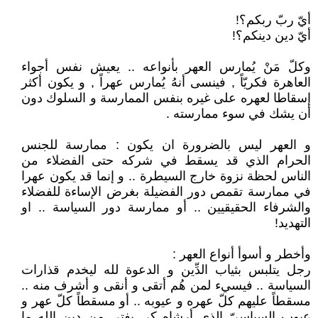
أيّ ربّ ربكم؟!
أيّ دين دينكم؟!
وكلّ مَنْ يُمارس العهر بأنواعه .. يعيش نفس أجواء
العاهرة فكريّاً , فينسى أنهُ يُمارس عهراً , و يكون أكثر
إسقاطا لعهره على غيره بنفس الممارسة و السلوك دون
أن يشك في سوء ممارسته .
و العهر ليس بالضرورة ان يكون : ممارسة للجنس
الحرام الذي قد يسقط في شركه حتى الفضلاء من
الناس لحظة نزوة خارج السيطرة .. و إنما قد يكون عهرا
في ممارسة تقمص دور الفضيلة بغرض الإساءة للفضلاء
والشرفاء الحقيقيين .. أو ممارسة دور السياسة .. او
التهديد!
وأخطر و أسوأ أنواع العهر :
رجل يتلبس بثياب الدِّين و الدعوة لله ليخدم قذارات
السياسة .. فيسيء لمن هُم أتقى و أنقى و أشرف منه ..
مسقطاً عليهم كلّ عهره و عيوبه .. أو مسقطاً كلّ عهر و
عيوب السياسيّ الذي أرشاه كي يفتي من دين الله ما