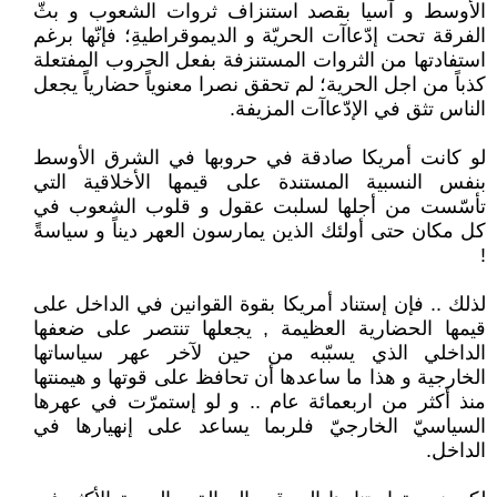
الأوسط و آسيا بقصد استنزاف ثروات الشعوب و بثّ
الفرقة تحت إدّعاآت الحريّة و الديموقراطيةِ؛ فإنّها برغم
استفادتها من الثروات المستنزفة بفعل الحروب المفتعلة
كذباً من اجل الحرية؛ لم تحقق نصرا معنوياً حضارياً يجعل
الناس تثق في الإدّعاآت المزيفة.
لو كانت أمريكا صادقة في حروبها في الشرق الأوسط
بنفس النسبية المستندة على قيمها الأخلاقية التي
تأسّست من أجلها لسلبت عقول و قلوب الشعوب في
كل مكان حتى أولئك الذين يمارسون العهر ديناً و سياسةً
!
لذلك .. فإن إستناد أمريكا بقوة القوانين في الداخل على
قيمها الحضارية العظيمة , يجعلها تنتصر على ضعفها
الداخلي الذي يسبّبه من حين لآخر عهر سياساتها
الخارجية و هذا ما ساعدها أن تحافظ على قوتها و هيمنتها
منذ أكثر من اربعمائة عام .. و لو إستمرّت في عهرها
السياسيّ الخارجيّ فلربما يساعد على إنهيارها في
الداخل.