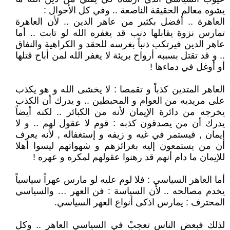
يشوه معالم الحقيقة الناصعة .. وفي كل الأحوال :
العاهرة .. أفضل بكثير من عاهر الدين .. لأن العاهرة
تمارس نزوة يقابلها ذنب قد يغفره الله لو تابت .. أما
عاهر الدين فيرتكب ذنباً بغرسه للحقد و الكراهية والنفاق
.. و قد تقتل بسببه أرواح بريئة لا يغفر الله لمن أباح قتلها
أو أوغل في دماءها !
العاهر المتدين كذباً و تقمصا : لا يخشى الله و هو يكذب
على مريديه من العوام و المحبطين .. و يدرك أن الكذب
يخرجه من دائرة الإيمان لأنه من الكبائر .. لكنه أيضاً
يدرك أن من يصدقون كذبه : قوم لا عقول لهم .. و لا
إيمان , فيستمر في غيه و زيفه و إستغفاله , لأنه يعرف
أن من يستمعون إليه بغرائزهم و شهواتهم ليسوا أهلا
للإيمان ما دام أنهم قد رهنوا عقولهم لمكره و عهره !
أما العاهر السياسي : فلا لوم عليه لو مارس عهراً سياسياً
يخدم مصالحه .. لأن السياسة : فن العهر … والسياسي
المحترف : يمارس اذكى أنواع العهر السياسي.
لذلك فبعض الناس تعجبْ في السياسي العاهر .. وكل