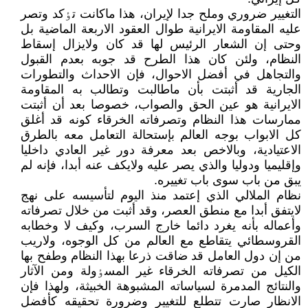
التغيير ضروري وملح جدا لإيران، هذا ماکانت تٶکد وتصر
عليه المقاومة الايرانية طوال العقود الاربعة الماضية بل
وحتى إن الشعار الرئيس لها قد کان ولايزال إسقاط
النظام، ولئن کان هذا الطرح قد جوبه بعدم القبول
والتجاهل في أفضل الاحوال، فإن الاحداث والتطورات
الجارية قد أثبتت بأن ماطالبت وتطالب به المقاومة
الايرانية هو عين الحق والصواب، خصوصا بعد أن أثبتت
ممارسات هذا النظام وتصرفاته الخرقاء کونه قد أغلق
کل الابواب بوجه العالم بإستحالة التعامل معه بالطرق
الاعتيادية، وبالاخص بعد معرفة دور غير العادي داخليا
وإقليميا ودوليا والذي يصر عليه ولايکف عنه أبدا، فإنه لم
يبق من باب سوى باب تغييره.
نظام الملالي الذي إعتمد منذ اليوم لتأسيسه على نهج
لايتفق أبدا مع منطق العصر، وقد أثبت من خلال تصرفاته
وأعماله بأنه يغرد دائما خارج السرب، وکيف لا وخطابه
القروسطائي يتقاطع مع العالم من کل الوجوه، ولاريب
من إن دول العامل قد ضاقت ذرعا بهذا النظام وطفح بها
الکيل من تصرفاته الخرقاء غير المسٶولة ومن الآثار
والنتائج المدمرة لسياساته المشبوهة الخبيثة، ولهذا فإن
الانظار صارت تتطلع للتغيير وضرورة تحقيقه کأفضل