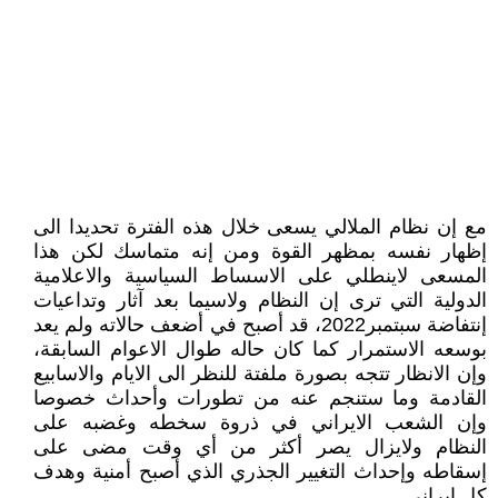
مع إن نظام الملالي يسعى خلال هذه الفترة تحديدا الى
إظهار نفسه بمظهر القوة ومن إنه متماسك لکن هذا
المسعى لاينطلي على الاسساط السياسية والاعلامية
الدولية التي ترى إن النظام ولاسيما بعد آثار وتداعيات
إنتفاضة سبتمبر2022، قد أصبح في أضعف حالاته ولم يعد
بوسعه الاستمرار کما کان حاله طوال الاعوام السابقة،
وإن الانظار تتجه بصورة ملفتة للنظر الى الايام والاسابيع
القادمة وما ستنجم عنه من تطورات وأحداث خصوصا
وإن الشعب الايراني في ذروة سخطه وغضبه على
النظام ولايزال يصر أکثر من أي وقت مضى على
إسقاطه وإحداث التغيير الجذري الذي أصبح أمنية وهدف
کل إيراني.