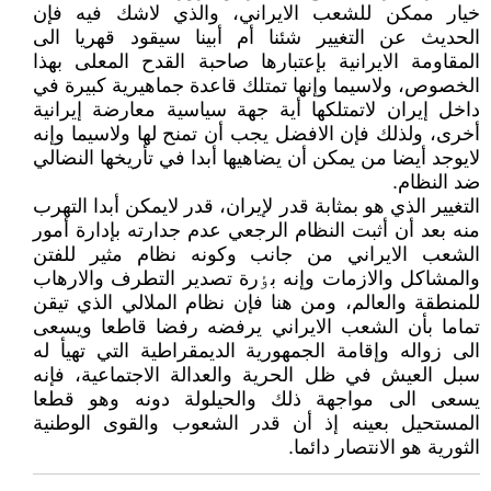
خيار ممکن للشعب الايراني، والذي لاشك فيه فإن
الحديث عن التغيير شئنا أم أبينا سيقود قهريا الى
المقاومة الايرانية بإعتبارها صاحبة القدح المعلى بهذا
الخصوص، ولاسيما وإنها تمتلك قاعدة جماهيرية کبيرة في
داخل إيران لاتمتلکها أية جهة سياسية معارضة إيرانية
أخرى، ولذلك فإن الافضل يجب أن تمنح لها ولاسيما وإنه
لايوجد أيضا من يمکن أن يضاهيها أبدا في تأريخها النضالي
ضد النظام.
التغيير الذي هو بمثابة قدر لإيران، قدر لايمکن أبدا التهرب
منه بعد أن أثبت النظام الرجعي عدم جدارته بإدارة أمور
الشعب الايراني من جانب وکونه نظام مثير للفتن
والمشاکل والازمات وإنه بٶرة تصدير التطرف والارهاب
للمنطقة والعالم، ومن هنا فإن نظام الملالي الذي تيقن
تماما بأن الشعب الايراني يرفضه رفضا قاطعا ويسعى
الى زواله وإقامة الجمهورية الديمقراطية التي تهيأ له
سبل العيش في ظل الحرية والعدالة الاجتماعية، فإنه
يسعى الى مواجهة ذلك والحيلولة دونه وهو قطعا
المستحيل بعينه إذ أن قدر الشعوب والقوى الوطنية
الثورية هو الانتصار دائما.