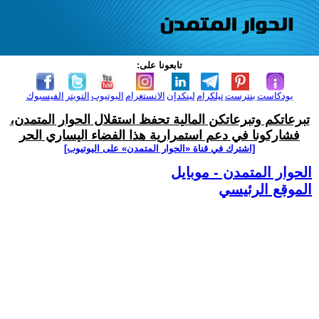
تابعونا على:
بودكاست
بنترست
تيلكرام
لينكدإن
الانستغرام
اليوتيوب
التويتر
الفيسبوك
تبرعاتكم وتبرعاتكن المالية تحفظ استقلال الحوار المتمدن،
فشاركونا في دعم استمرارية هذا الفضاء اليساري الحر
[اشترك في قناة ‫«الحوار المتمدن» على اليوتيوب]
الحوار المتمدن - موبايل
الموقع الرئيسي