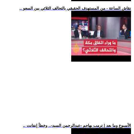
.. نقاش الساعة - من المستهدف الحقيقي بالتحالف الثلاثي بين السعو
.. الأسبوع وما بعد | ترمب يهاجم -عبدالرحمن السيد-.. وخطأ إنفانت