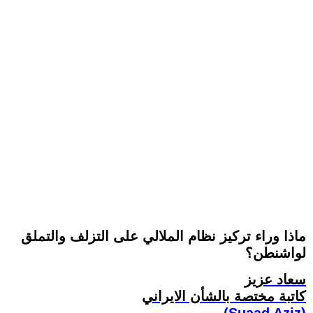
ماذا وراء ترکيز نظام الملالي على التزلف والتملق
لواشنطن؟
سعاد عزيز
کاتبة مختصة بالشأن الايراني
(Suaad Aziz)