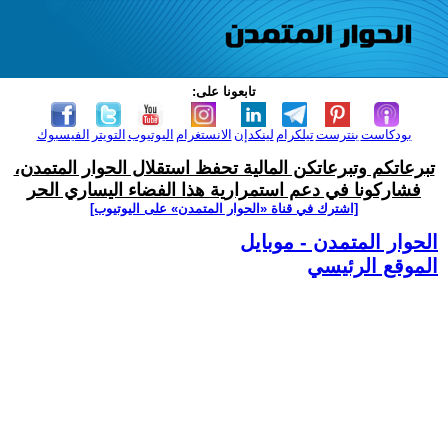
تابعونا على:
بودكاست
بنترست
تيلكرام
لينكدإن
الانستغرام
اليوتيوب
التويتر
الفيسبوك
تبرعاتكم وتبرعاتكن المالية تحفظ استقلال الحوار المتمدن،
فشاركونا في دعم استمرارية هذا الفضاء اليساري الحر
[اشترك في قناة ‫«الحوار المتمدن» على اليوتيوب]
الحوار المتمدن - موبايل
الموقع الرئيسي