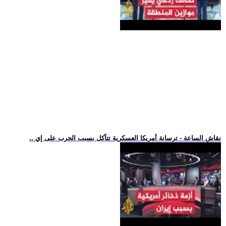
.. نقاش الساعة - ترسانة أمريكا العسكرية تتآكل بسبب الحرب على إي