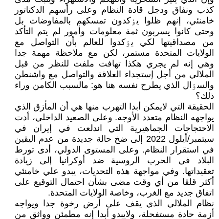
کذب ونفاق ودجل قادة النظام وعلى رأسهم الدکتاتور
خامنئي، إنهم ظلوا يٶکدون تمسکهم بالمفاوضات بل
وحتى کانوا يسربون ثمة معلومات وأمور لم يتم التأکد
من مصداقيتها لکي يٶکدوا للعالم بأن التواصل مع
الولايات المتحدة مستمر، لکن مع ملاحظة مهمة جدا
وهي إنه لم يجري هکذا تهافت ملفت للنظر من قبل
الملالي من أجل إستجداء العلاقة والتواصل مع واشنطن
والسٶال الذي يطرح نفسه هنا هو: مالسبب الکامن وراء
ذلك؟
الحقيقة التي لايمکن أبدا التهرب منها هي أن المأزق الذي
يواجهه النظام متعدد الأوجه. وعلى الصعيد الداخلي، أدت
الاحتجاجات الجماهيرية التي اندلعت في إيران في
سبتمبر/أيلول 2022 إلى ضخ حالة جديدة من عدم اليقين
في استقرار النظام. وعلى المستوى الدولي، أدى تورط
البلاد في الحرب الروسية ضد أوكرانيا إلى زيادة
تعقيداتها. وفي مواجهة هذه التحديات، يبدو علي خامنئي
أكثر قلقا من أي وقت مضى بشأن احتمال التوقيع على
اتفاق جديد مع الغرب، وخاصة الولايات المتحدة.
نظام الملالي الذي يقف على أرض رخوة جدا ويواجه
أزمة حادة مستفحلة، ولايبدو أبدا إنه مطمئن وواثق من