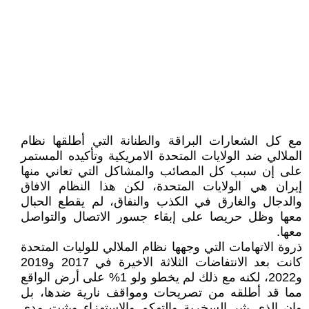
مع کل الشعارات البراقة والطنانة التي أطلقها نظام
الملالي ضد الولايات المتحدة الامريکية وتأکيده المستمر
على إن سبب کل المصائب والمشاکل التي تعاني منها
إيران هي الولايات المتحدة، لکن هذا النظام الافاق
والدجال والغارق في الکذب والنفاق، لم يقطع الحبال
معها وظل حريصا على إبقاء جسور الاتصال والتواصل
معها.
ذروة الاتهامات التي وجهها نظام الملالي للوليات المتحدة
کانت بعد الانتفاضات الثلاثة الاخيرة في 2017 و2019
و2022، لکنه مع ذلك لم يخطو ولو 1% على أرض الواقع
مما قد أطلقه من تصريحات ومواقف نارية ضدها، بل
وإن الذي يثير السخرية والتهکم والاستهزاء ويثبت مدى