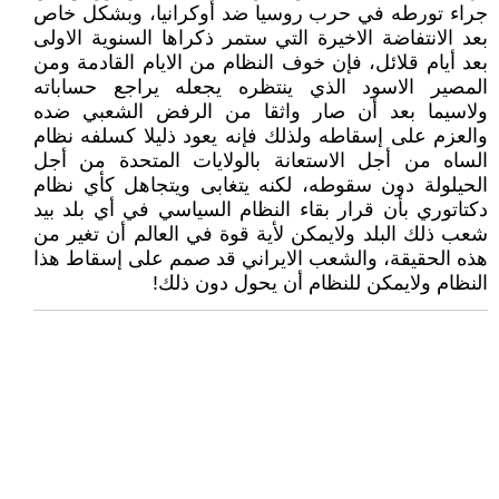
جراء تورطه في حرب روسيا ضد أوکرانيا، وبشکل خاص
بعد الانتفاضة الاخيرة التي ستمر ذکراها السنوية الاولى
بعد أيام قلائل، فإن خوف النظام من الايام القادمة ومن
المصير الاسود الذي ينتظره يجعله يراجع حساباته
ولاسيما بعد أن صار واثقا من الرفض الشعبي ضده
والعزم على إسقاطه ولذلك فإنه يعود ذليلا کسلفه نظام
الساه من أجل الاستعانة بالولايات المتحدة من أجل
الحيلولة دون سقوطه، لکنه يتغابى ويتجاهل کأي نظام
دکتاتوري بأن قرار بقاء النظام السياسي في أي بلد بيد
شعب ذلك البلد ولايمکن لأية قوة في العالم أن تغير من
هذه الحقيقة، والشعب الايراني قد صمم على إسقاط هذا
النظام ولايمکن للنظام أن يحول دون ذلك!