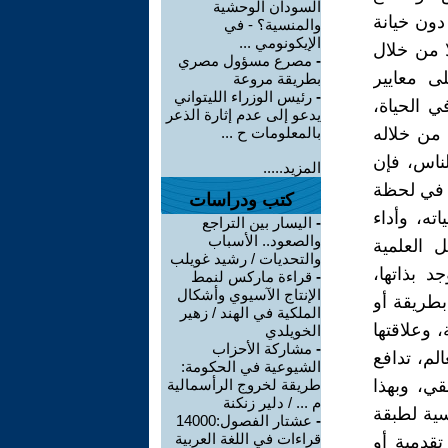
السودان الوحشية
والمنسية؟ - في
الإيكونومي ...
-
مصرع مسؤول مصري
بطريقة مروعة
-
رئيس الوزراء الليتواني
يدعو إلى عدم إثارة الذعر
بالمعلومات ح ...
المزيد.....
كتب ودراسات
-
اليسار بين التراجع
والصعود.. الأسباب
والتحديات / رشيد غويلب
-
قراءة ماركس لنمط
الإنتاج الآسيوي وأشكال
الملكية في الهند / زهير
الخويلدي
-
مشاركة الأحزاب
الشيوعية في الحكومة:
طريقة لخروج الرأسمالية
م ... / دلير زنكنة
-
عشتار الفصول:14000
قراءات في اللغة العربية