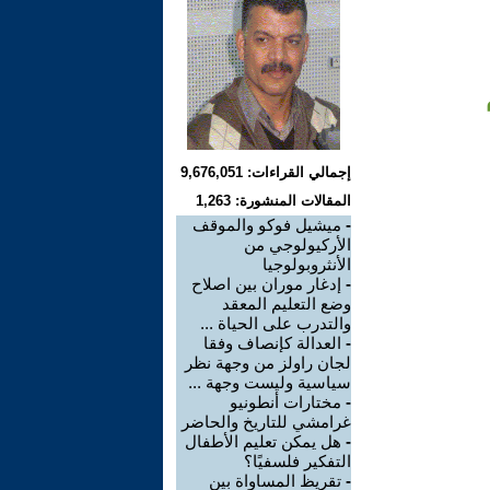
إجمالي القراءات: 9,676,051
المقالات المنشورة: 1,263
-
ميشيل فوكو والموقف
الأركيولوجي من
الأنثروبولوجيا
-
إدغار موران بين اصلاح
وضع التعليم المعقد
والتدرب على الحياة ...
-
العدالة كإنصاف وفقا
لجان راولز من وجهة نظر
سياسية وليست وجهة ...
-
مختارات أنطونيو
غرامشي للتاريخ والحاضر
-
هل يمكن تعليم الأطفال
التفكير فلسفيًا؟
-
تقريظ المساواة بين