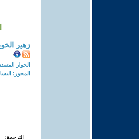
ا
زهير الخو
الحوار المتمدن-العدد: 7732 - 23
المحور: اليسار
الترجمة: