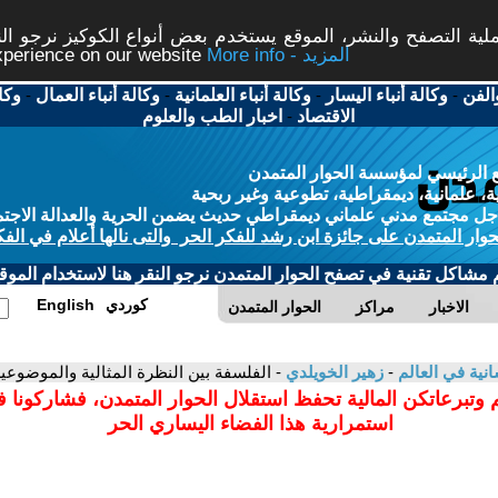
ة التصفح والنشر، الموقع يستخدم بعض أنواع الكوكيز نرجو النق
More info - المزيد
experience on our website
الفن
-
وكالة أنباء اليسار
-
وكالة أنباء العلمانية
-
وكالة أنباء العمال
-
وكا
الاقتصاد
-
اخبار الطب والعلوم
 الرئيسي لمؤسسة الحوار المتمدن
، علمانية، ديمقراطية، تطوعية وغير ربحية
ل مجتمع مدني علماني ديمقراطي حديث يضمن الحرية والعدالة الاجتم
حوار المتمدن على جائزة ابن رشد للفكر الحر والتى نالها أعلام في الفك
م مشاكل تقنية في تصفح الحوار المتمدن نرجو النقر هنا لاستخدام الموقع
كوردي
English
الاخبار
مراكز
الحوار المتمدن
سانية في العالم
-
زهير الخويلدي
- الفلسفة بين النظرة المثالية والموضوعية
 وتبرعاتكن المالية تحفظ استقلال الحوار المتمدن، فشاركونا 
استمرارية هذا الفضاء اليساري الحر