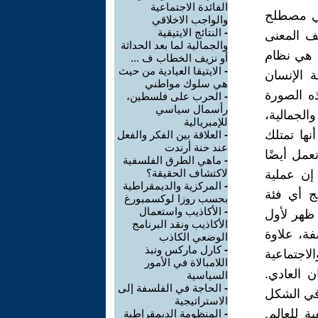
الفائدة الاجتماعية
ال أعلى من الحياة. وعادة ما تظهر كطائر النوء العاصف للنضال الثوري الوشيك في جميع مجالات الوجود الإنساني. إن جميع الحركات الاجتماعية والسياسية في تاريخ البشرية، من أصغرها إلى أكبرها من التحولات من الأشكال السابقة للحياة الاجتماعية إلى المجتمعات الجديدة، قد بشرت بها ورافقتها أشكال معينة من البراهين الفلسفية، سواء في شكل مبادئ أخلاقية أو دينية جديدة. ، انتظام تاريخي أو في شكل مبادئ مثل الحرية والمساواة والعدالة. حُكم على سقراط بالإعدام بسبب اعتناقه معتقدات فلسفية تهدد المبادئ السياسية للمجتمع الذي يعيش فيه. محاولات أفلاطون العديدة لإعطاء تعبير عملي لمثله العليا للدولة كادت أن تكلفه حياته. في عصر النهضة كان الإقطاع يحتضر وولدت الرأسمالية. لقد طال أمد موت نظام اجتماعي وولادة نظام آخر. اتخذت هذه العملية المعقدة مسارا متعرجا، وصاحبتها حروب وانفجارات ثورية هزت الصرح الاجتماعي كله حتى دمر النظام القديم من أساسه. تم التعبير عن كل هذه العمليات بشكل واضح في الصراع الشديد بين وجهات النظر الفلسفية المختلفة للعالم. أيقظ فولتير وروسو وديدرو وآخرون وأثاروا الوعي الاجتماعي السياسي النائم بأعمالهم المثيرة. لقد ألهبوا قلوب وعقول الناس ووجهوا غضب الشعب ضد النظام الاجتماعي المتدهور. لقد أطلقوا شرارة ثورية من قلوب الرجال، وأعدوا عقول الناس للثورة، وأحدثوا الوضع الذي وصفه كارل ماركس فيما بعد على النحو التالي: "يجب تعليم الشعب أن يخاف من نفسه حتى يمنحه ال
والواجب الاخلاقي
-
النتائج الايتيقية
والجمالية لما بعد الحداثة
أو نزيف الخطاب ف ...
-
الايتيقا العيادية من حيث
هي سلوك مواطني
-
الحرب على فلسطين،
رأسمال سياسي
للإمبريالية
-
العلاقة بين الفكر والفعل
عند حنة أرندت
-
ماهي الطرق الفلسفية
لاكتشاف الحقيقة؟
-
المركزية والديمقراطية
بحسب روزا لوكسمبورغ
-
الأكاذيب واستعمال
الأكاذيب ونقد البرنامج
الوضعي الكاذب
-
كارل ماركس ونبذ
اللامبالاة في الأمور
السياسية
-
الحاجة في الفلسفة إلى
الاستراتيجية
-
المنظومة الديمقراطية