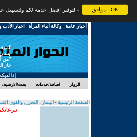
موافق - OK
لتوفير افضل خدمة لكم ولتسهيل عملي
أخبار عامة
-
وكالة أنباء المرأة
-
اخبار الأدب و
الموقع
يسارية
"من أج
حاز ال
إذا لديك
الزوار
اضافة/خدمات
بحث/الارشيف
الصفحة الرئيسية
-
اليسار , التحرر , والقوى الان
تبرعاتكم