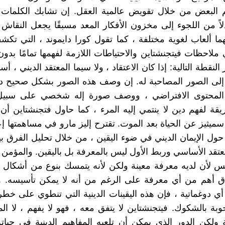
البعض من خلال تقويض عالمية العقل. إن تشابك الكلمات و
دلاً من اللجوء إلى مخزون الأفكار المعد مسبقًا يجعل النقاش م
 ألعاب لغوية مختلفة ، كما تقول كورا دايموند ، التي تك
 ملاحظات فيتجنشتاين والاحتياطات اللازمة لفهمها تمامًا بدون
النقطة التالية: إذا كان الاعتقاد ، ولا سيما المعتقد الديني ، أساس
ا إلى الصور المصاحبة له. إن وصف هذه الصور بشكل صحيح د
ن المحتوى الافتراضي ، ووصف صورة إله شخصي على سبيل 
ة لفهم دين لا ينتمي إليه المرء ، كما حاول فتجنشتاين أ
سميثيز عن الحياة بعد الموت. تقترح إليز مارو في مساهمتها إع
ل الإيمان الديني في ضوء اليقين ، من خلال تحليل الفرق بي
معتقد الأساسي وربط الأول ليس بالمعرفة بل باليقين. والمؤمن 
س لأن لديه معرفة معينة ولكن لأنه يتمسك بنوع من أشكال ا
اق أهم من أي معرفة على الرغم من أنه لا يمكن تأسيسه. و
 أي دوغماتية ، فإن هذه اليقينات الدينية التي تنطوي على خط
ة بالشكوك. فيتجنشتاين لا يتفق معه ، فهو لا يفهم ، لا 
ولكن الدور الذي يمكن أن تلعبه المفاهيم الدينية في حياته