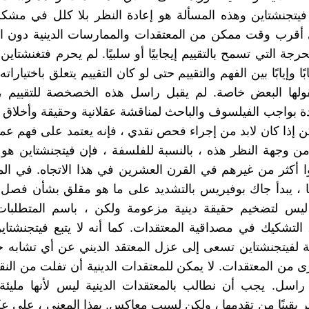
 فيتجنشتاين وهذه المسألة هو إعادة النظر بلا كلل في مش
 أقرب وقت ممكن من المعتقدات والممارسات الدينية دون ا
رجة التي تسمح بالتقييم إيجابيًا أو سلبيًا. لم يحرم فتغنشتاي
بًا وإيابًا بين الفهم والتقييم حتى لو كان التقييم يتعلق باختيارا
قولها البعض خاصة. لم يقبل راسل هذه الخصخصة للتقييم ،
دة بواجب الفيلسوف والباحث لمناقشة عقلانية وحقيقة وأخلاق 
لكن إذا كان لابد من إجراء فحص نقدي ، فإنه يعتمد على فهم عم
 وجهة النظر هذه ، بالنسبة للفلسفة ، فإن فيتجنشتاين هو 
ا أكثر من غيرهم في القرن العشرين في هذا الاتجاه. في المق
ا ، يبدأ جاك بوفيريس بالتشديد على ما هو مقلق بشأن فصل
ليس لتضخيم حقيقة دينية مزعومة ولكن ، باسم المتطلبات ا
 التشكيك في مصداقية المعتقدات. كما أنه لا يتبع فيتجنشتاين 
ة لفيتجنشتاين تسعى إلى عزل المعتقد الديني عن أي تشابه
 من المعتقدات. لا يمكن للمعتقدات الدينية أن تفلت من النقد
راسل. يجب أن نطالب بالمعتقدات الدينية ليس لأنها مليئة
ثر يقينًا من تقدمها ، ولكن لسبب معاكس. بهذا المعنى ، على