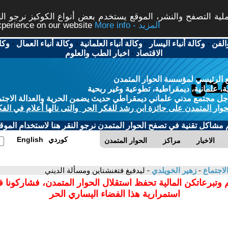
ة التصفح والنشر، الموقع يستخدم بعض أنواع الكوكيز نرجو النق
More info - المزيد
experience on our website
الفن
-
وكالة أنباء اليسار
-
وكالة أنباء العلمانية
-
وكالة أنباء العمال
-
وكا
الاقتصاد
-
اخبار الطب والعلوم
 الرئيسي لمؤسسة الحوار المتمدن
، علمانية، ديمقراطية، تطوعية وغير ربحية
ل مجتمع مدني علماني ديمقراطي حديث يضمن الحرية والعدالة الاجتم
حوار المتمدن على جائزة ابن رشد للفكر الحر والتى نالها أعلام في الفك
م مشاكل تقنية في تصفح الحوار المتمدن نرجو النقر هنا لاستخدام الموقع
كوردي
English
الاخبار
مراكز
الحوار المتمدن
لاجتماع
-
زهير الخويلدي
- ليدفيغ فتغنشتاين ومسألة الديني
 وتبرعاتكن المالية تحفظ استقلال الحوار المتمدن، فشاركونا 
استمرارية هذا الفضاء اليساري الحر