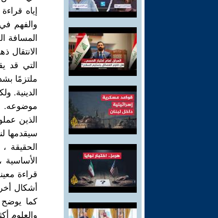
إياه قراءة
والفهم في
المسافة الح
الانتقال ذها
التي قد ي
ملتزمًا بش
الدينية. و
موضوعه. من
الذين عملو
سيقدمها لن
الحقيقة ، 
الأساسية ،
قراءة معين
أشكال أخرى
كما يوضح 
والعلوم أك