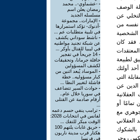
-
-عشماوي-.. محمد
كلة الوصف
رمضان يعلن اسم
مسلسله الجديد
لتخلي عن
-
الإمارات.. مجموعة
ن نفسه من
-أدنوك- تؤكد استمرارها
في تلبية متطلبات عم ...
ته الشخصية
-
ناشط سوداني يكشف
 فقد كان
عن شبكة تجنيد مواطنيه
في ليبيا للقتال بأوكر ...
المعتقدات
-
14 جريحاً في تفجير
يق لطبيعة
حافلة جرمانا، وتحقيقات
لكشف المسؤولين
أحد أولئك
-
الموساد يُبعد اثنين من
ابلة التي
كبار مسؤوليه.. خطة
فاشلة لتغيير النظا ...
 الدين عن
-
حوادث السير تتضاعف
في سوريا خلال عام..
لعقلانية
أرقام صادمة عن القتلى
تمامًا أو
...
-
ترامب ينفي حسم دعمه
 جوهري مع
لفانس في انتخابات 2028:
 العقلاني
الوقت مبكر للتفك ...
-
حريق غابات يلتهم 100
 بالشكوك
هكتار قرب مدينة ناربون
 عكس روجر
في فرنسا