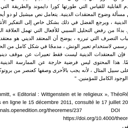
القابلية للقياس التي طورتها كورا دايموند والطريقة التي
 مسألة وضوح المعتقدات الدينية. يتعامل نص ميشيل لو دو أيضً
الدينية ، ويرجع الفضل في ذلك بشكل خاص إلى التفكير الأن
بدءًا من رفض التحليل السببي للأفعال التي تهمل العلاقة الد
اب التصرف التي تبرره ، يوضح أن المعتقد الديني هو معتق
 رسمي لاستخدام تعبير الونش ، مدمجًا في شكل كامل من الحياة
 فإن المعتقدات الدينية ليست فقط تعبيرات عن موقف ديني 
ًا. هذا المحتوى ليس فرضية خارجة عن الممارسة الدينية ،
 سبيل المثال ، لأنه يجب بالأحرى وصفها كعنصر من بروتوك
لوجود الكامل للمؤمنين. "
itt, « Editorial : Wittgenstein et le religieux », ThéoR
 en ligne le 15 décembre 2011, consulté le 17 juillet 2
urnals.openedition.org/theoremes/237
DOI
https://doi.org/10.4000/the
في