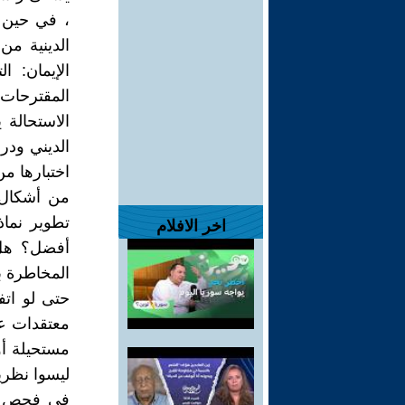
، في حين أ
الدينية م
الإيمان: ا
المقترحات 
الاستحالة 
الديني ودر
اختبارها من
من أشكال 
تطوير نماذ
اخر الافلام
أفضل؟ هل 
المخاطرة با
حتى لو اتف
معتقدات عا
مستحيلة أو
ليسوا نظري
في فحص الع