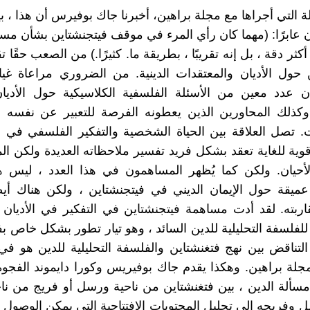
لة التي أجراها مع مجلة براهين، أخبرنا جاك بوفيرس أن هذا ، 
ن عابرًا: (مهما كان رأي المرء في موقف فيتجنشتاين بشأن مسأل
أكثر دقة ، بل إنه تقريبًا ، بطريقة ما. كثيرًا.) من الصعب حقًا ت
ن حول الأديان والمعتقدات الدينية. من الضروري مراعاة غ
 عدد معين من الأسئلة الفلسفية الكلاسيكية حول الأديا
ذلك المحاورين الذين يعطونه الفرصة للتعبير عن نفسه 
 تصل العلاقة بين الحياة الشخصية والتفكير الفلسفي في ف
قوية للغاية تعقد بشكل فريد تفسير ملاحظاته العديدة ولكن الم
لأحيان. ولكن كما يُظهر المساهمون في هذا العدد ، ليس 
ميقة حول الإيمان الديني في فيتجنشتاين ، ولكن هناك أيض
اربته. لقد أدت مساهمة فيتجنشتاين في التفكير في الأديان
ٍّ للفلسفة التحليلية للدين السائد ، وهو تيار تطور بشكل خاص
التناقض بين نهج فتغنشتاين والفلسفة التحليلية للدين هو ف
جلة براهين. وهكذا يقدم جاك بوفيريس وكورا دايموند الفج
سألة الدين ، بين فتغنشتاين من ناحية ورسل أو فريج من نا
فريجه إلى تحليل المحتويات الافتتاحية التي يمكن الوصول إليه