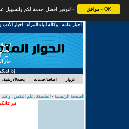
موافق - OK
لتوفير افضل خدمة لكم ولتسهيل عملي
أخبار عامة
-
وكالة أنباء المرأة
-
اخبار الأدب و
الموقع
يسارية
"من أج
حاز ال
إذا لديك
الزوار
اضافة/خدمات
بحث/الارشيف
الصفحة الرئيسية
-
الفلسفة ,علم النفس , وعلم ا
تبرعاتكم