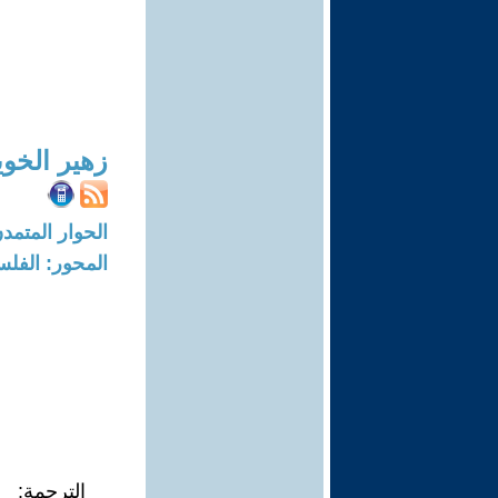
زهير الخو
الحوار المتمدن-العدد: 7675 - 23
المحور: الفلس
الترجمة: