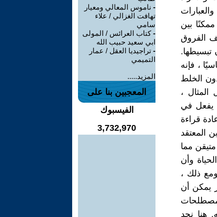
-
ناموس المعالي ومعيار
العبارات
تهافت الغزالي / علاء
مكنًا بين
سامي
-
كتاب العرائس / المولى
شف الفروق
ابي سعيد حبيب الله
 تبسيطها.
-
تراجيديا العقل / عمار
التميمي
يًا ، فإنه
المزيد.....
ون الخلط
المثال ،
المعجبين بنا على
ن يفعل في
الفيسبوك
ادة قراءة
3,732,970
ن المعتقد
متيقن مما
لحياة وأن
مع ذلك ،
ر يمكن أن
المصطلحات
. هنا نجد