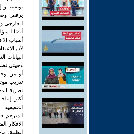
بويفيه أو 
يرفض وضع 
الخارجي وا
أيضًا السؤ
أسباب الاعت
لأن الاعتق
البيانات ا
وجهتي نظر 
أو من وجهة
تدريب موثو
نظرية الم
أكثر إنتاج
الحقيقية ا
المترجم في
الأفكار الم
أنظمة. من ا