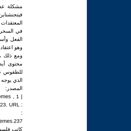
مشكلة عدم 
فيتجنشتاين
المعتقدات 
في السحر. 
الفعل وأسب
وهو اعتقاد
ومع ذلك ،
محتوى أيض
للطقوس على
الذي يوجه ا
المصدر:
èmes , 1 |
023. URL :
 :
oremes.237
كاتب فلس