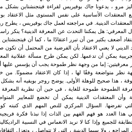
إليز مرو ، يدعونا جاك بوفيريس لقراءة فيتجنشتاين بشكل م
المعتقدات الأساسية على نفس المستوى مثل الاعتقاد بوجو
لمعتقدات الدينية. في مراجعته لعمل جاك بوفيريس ، يطرح رو
ال المعرفي: هل يمكننا التحدث عن المعرفة الدينية؟ ينكر راس
قاد أضعف بكثير من أن تبرر اعتقادًا ما ، كما أن فيتجنشتاين ي
اد الديني لا يعني الاعتقاد بأن الفرضية من المحتمل أن تكون 
لتجريبية يمكن أن تدعمها. لكن يمكن طرح مسألة عقلانية الم
معرفيتين: إما من وجهة نظر طموحة يجب أن يؤسس عليها أي 
 نظر متواضعة وفقًا لها ، إذا كان الاعتقاد مضمونًا. من خ
قة ، هذا صحيح للوهلة الأولى. يوضح روجر بويفيه أنه بشكل 
عرفة الطموحة طموحة للغاية ، في حين أن نظرية المعرفة ا
ية وأن المعتقدات الدينية يمكن أن تخضع للمعايير المتوا
لتي تفرضها. السؤال المركزي للنص المهم الذي كتبته كورا
 هذا العدد هو فهم الفهم بين الذات إذا نبذنا فكرة فريج
تطابقة للجميع وإذا كنا لا نريد الانغماس في النسبية الراديكالية
لمراجع ، ولا سيما الدينية ، التي لا تتواصل ، وتعزل الثقافات