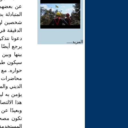
عن بعضهم 
المتبادلة ب
شخصين لهما
الدقيقة في
دعونا نتذكر 
المزيد.....
يرجع أيضً
بينها وبي
سيكون طريق
حواره. مع 
محاضرات حو
الديني وال
يؤمن به لي
هذا الالتص
وبعيدًا عن
تكون مصحوب
المستخدمة 