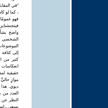
"في المقاب
، كما لو كا
فهو عمومًا 
فيتجنشتاي
واضح بشأن
الشخصي وك
الموضوعات.
إلى كثافة 
كثير من ا
انعكاسات ع
حقيقية لمق
موازٍ حالي
ديوي. هذا 
العدد من م
النظر عن م
يسعى راسل و