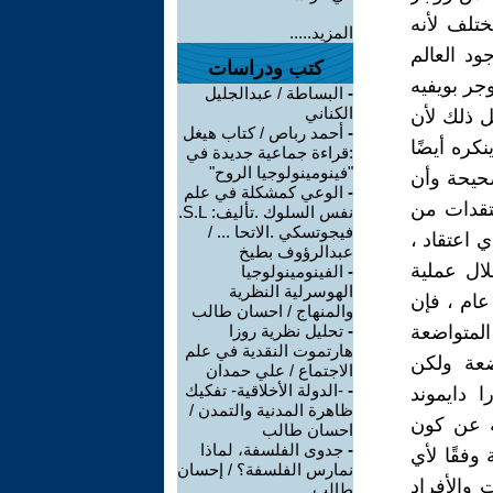
ختلف لأنه
المزيد.....
د العالم
كتب ودراسات
جر بويفيه
-
البساطة / عبدالجليل
الكناني
ل ذلك لأن
-
أحمد رباص / كتاب هيغل
نكره أيضًا
:قراءة جماعية جديدة في
"فينومينولوجيا الروح"
صحيحة وأن
-
الوعي كمشكلة في علم
عتقدات من
نفس السلوك .تأليف: S.L.
فيجوتسكي .الاتحا ... /
اعتقاد ،
عبدالرؤوف بطيخ
لال عملية
-
الفينومينولوجيا
الهوسرلية النظرية
عام ، فإن
والمنهاج / احسان طالب
لمتواضعة
-
تحليل نظرية روزا
هارتموت النقدية في علم
ضعة ولكن
الاجتماع / علي حمدان
-
-الدولة الأخلاقية- تفكيك
 دايموند
ظاهرة المدنية والتمدن /
يه عن كون
احسان طالب
-
جدوى الفلسفة، لماذا
 وفقًا لأي
نمارس الفلسفة؟ / إحسان
 والأفراد
طالب