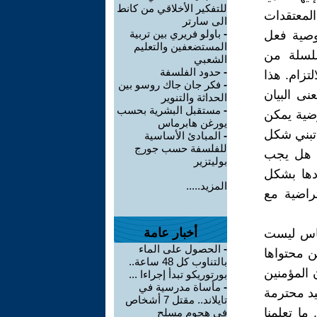
للتفكير الأخلاقي من كانط
لمعتقدات
الى سارتر
-
باولو فريري بين تربية
وصية فعل
المستضعفين والتعليم
سلسلة من
الشعبي
-
حدود الفلسفة
تزام. هذا
-
فكر جان جاك روسو بين
نى البيان
الحداثة والتنوير
-
مستقبل البشرية بحسب
رضية يمكن
يورغن هابرماس
 تبني شكل
-
المبادئ الأساسية
للفلسفة حسب جورج
؟ هل يجب
بوليتزير
ادها بشكل
المزيد.....
راضية مع
أخبار عامة
ساس ليست
-
الحصول على الماء
ن محتواها
بالتناوب كل 48 ساعة..
 المؤمنين
بورتوريكو تبدأ إجراءا ...
-
مأساة مدرسية في
يد محترمة
تايلاند.. مقتل 7 أشخاص
ما تعلمنا
في هجوم مسلح