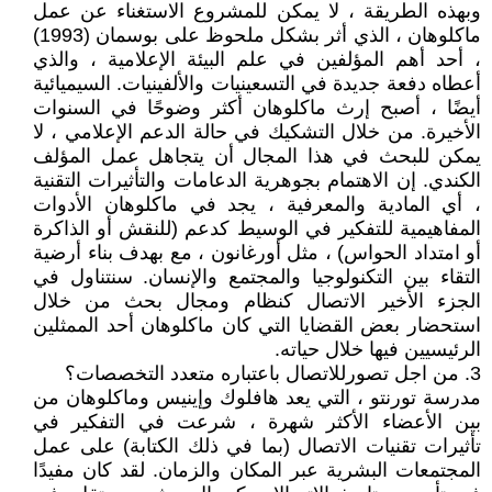
وبهذه الطريقة ، لا يمكن للمشروع الاستغناء عن عمل
ماكلوهان ، الذي أثر بشكل ملحوظ على بوسمان (1993)
، أحد أهم المؤلفين في علم البيئة الإعلامية ، والذي
أعطاه دفعة جديدة في التسعينيات والألفينيات. السيميائية
أيضًا ، أصبح إرث ماكلوهان أكثر وضوحًا في السنوات
الأخيرة. من خلال التشكيك في حالة الدعم الإعلامي ، لا
يمكن للبحث في هذا المجال أن يتجاهل عمل المؤلف
الكندي. إن الاهتمام بجوهرية الدعامات والتأثيرات التقنية
، أي المادية والمعرفية ، يجد في ماكلوهان الأدوات
المفاهيمية للتفكير في الوسيط كدعم (للنقش أو الذاكرة
أو امتداد الحواس) ، مثل أورغانون ، مع بهدف بناء أرضية
التقاء بين التكنولوجيا والمجتمع والإنسان. سنتناول في
الجزء الأخير الاتصال كنظام ومجال بحث من خلال
استحضار بعض القضايا التي كان ماكلوهان أحد الممثلين
الرئيسيين فيها خلال حياته.
3. من اجل تصورللاتصال باعتباره متعدد التخصصات؟
مدرسة تورنتو ، التي يعد هافلوك وإينيس وماكلوهان من
بين الأعضاء الأكثر شهرة ، شرعت في التفكير في
تأثيرات تقنيات الاتصال (بما في ذلك الكتابة) على عمل
المجتمعات البشرية عبر المكان والزمان. لقد كان مفيدًا