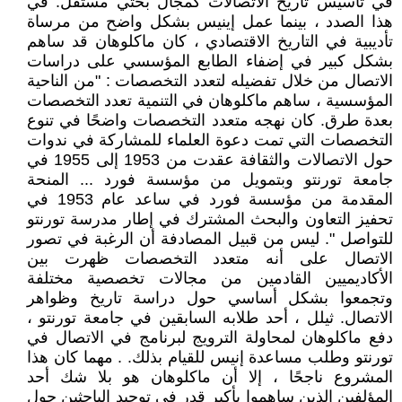
في تأسيس تاريخ الاتصالات كمجال بحثي مستقل. في
هذا الصدد ، بينما عمل إينيس بشكل واضح من مرساة
تأديبية في التاريخ الاقتصادي ، كان ماكلوهان قد ساهم
بشكل كبير في إضفاء الطابع المؤسسي على دراسات
الاتصال من خلال تفضيله لتعدد التخصصات : "من الناحية
المؤسسية ، ساهم ماكلوهان في التنمية تعدد التخصصات
بعدة طرق. كان نهجه متعدد التخصصات واضحًا في تنوع
التخصصات التي تمت دعوة العلماء للمشاركة في ندوات
حول الاتصالات والثقافة عقدت من 1953 إلى 1955 في
جامعة تورنتو وبتمويل من مؤسسة فورد ... المنحة
المقدمة من مؤسسة فورد في ساعد عام 1953 في
تحفيز التعاون والبحث المشترك في إطار مدرسة تورنتو
للتواصل ". ليس من قبيل المصادفة أن الرغبة في تصور
الاتصال على أنه متعدد التخصصات ظهرت بين
الأكاديميين القادمين من مجالات تخصصية مختلفة
وتجمعوا بشكل أساسي حول دراسة تاريخ وظواهر
الاتصال. ثيلل ، أحد طلابه السابقين في جامعة تورنتو ،
دفع ماكلوهان لمحاولة الترويج لبرنامج في الاتصال في
تورنتو وطلب مساعدة إنيس للقيام بذلك. . مهما كان هذا
المشروع ناجحًا ، إلا أن ماكلوهان هو بلا شك أحد
المؤلفين الذين ساهموا بأكبر قدر في توحيد الباحثين حول