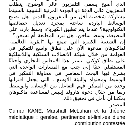
الذي أصبح يسمى التلفزيون عالي الوضوح. يتطلب
التلفزيون عالي الدقة ذو الجودة المرئية الشبيهة بالسينما
مشاركة شخصية أقل من التلفزيون القديم. هل تصبح
الوسائط الباردة ساخنة بمجرد تعديل خصائصها
التكنولوجية؟ عندما يتم تطبيق الكهرباء، وسط بارد، على
المطبعة، وسط ساخن، هل تبرد المطبعة أم تسخن؟ "
إن الشعبية الكبيرة التي تتمتع بها "القرية العالمية"
لماكلوهان مدعوة الآن على نطاق واسع للتفكير في
العولمة من خلال شبكة الاتصالات السلكية واللاسلكية
على نطاق كوكبي. يسير هذا الانتعاش التجاري وأحيانًا
المستقبلي جنبًا إلى جنب مع المسارات الواعدة التي
يشرع فيها البحث المعاصر في محاولة التفكير في
الوسيط ومحتواه والبيئة الأوسع ، التي يجعل اقترانها
وحده من الممكن فهم التفاعل بين الإنسان. والوسيط.
ربما من خلال دعوة هارولد إينيس لمساعدة ماكلوهان
يمكننا أن نأمل في تحقيق ذلك.
المصدر
Oumar KANE, Marshall McLuhan et la théorie
médiatique : genèse, pertinence et-limit-es d’une
contribution contestée,