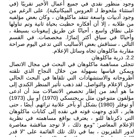
وجود منظور نقدي في جميع أعمال الأخير تقريبًا (في
استثناء ملحوظ لـ العروس الميكانيكية). على الرغم من
وجود أدبيات واسعة تنتقد ماكلوهان ، وكان بعض مؤلفيه
من طلابه ، إلا أن أفكاره حظيت بحياة ثانية وتم تناولها
على نطاق واسع ، أحيانًا عن طريق إبيغونات بسيطة ،
وأحيانًا في سياق أكثر إثمارًا. مخصصات. في القسم
التالي ، سنناقش بعض الأساليب التي تدعي اليوم صراحة
مقاربة ماكلوهان تجاه وسائل الإعلام.
2.2. ذرية ماكلوهان
تتجلى مساهمة ماكلوهان في البحث في مجال الاتصال
ويمكن قياسها بسهولة من خلال النجاح الذي تلقته
أطروحاته والاستشهادات التي تلقاها في البحث الحالي
حول الإعلام والتواصل. لقد ذهب تأثير المنظر الكندي إلى
ما هو أبعد من إطار تخصص الاتصالات منذ أن ادعى
مؤلفون متنوعون مثل بريجنسكي (1970) أو بيل (1973)
أو توفلر (1980) بشكل أو بآخر علانية تراثهم. أيضًا ، حتى
هاير ، الذي وجهت قوته في نقده إلى كتابات ماكلوهان
التي ذكرناها للتو ، يعترف بواقع مساهمته في نظرية
الإعلام المعاصر: "ومع ذلك ، لا توجد مناقشة معاصرة
لدور التلفزيون ، بما في ذلك تلك القائمة على "لا قدر