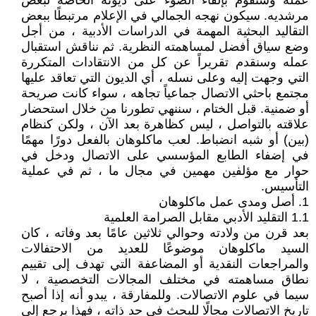
عمله وسنقوم بإلقاء الضوء على ديونه الخاصة لبعض
مرشديه. سيكون نهجه الجمالي في الإعلام مرتبطًا ببعض
التقاليد البحثية المهمة في الدراسات الأدبية ، من أجل
وضع سياق أفضل لمساهمته النظرية. ثم نناقش استقبال
عمله وسنقدم تقريراً عن كل من الانتقادات المتكررة
التي وجهت إليه وعلى نسله ، أي الديون التي تعاقد عليها
مجتمع باحثي الاتصال جماعياً تجاهه ، سواء كانت صريحة
أو ضمنية. قبل الختام ، سننهي تطورنا من خلال استحضار
علاقته بالتواصل ، ليس كظاهرة بعد الآن ، ولكن كنظام
(بين) أو شبه انضباط. لعب ماكلوهان بالفعل دورًا مهمًا
في إضفاء الطابع المؤسسي على الاتصال ودخل في
حوار مع مؤلفين مهمين في مجال ما ، ثم في عملية
التأسيس.
1. أصل ومدى عمل ماكلوهان
1.1 التقليد الأدبي مقابل الصرامة العلمية
بعد قرن من ولادته وحوالي ثلاثين عامًا بعد وفاته ، كان
السيد ماكلوهان موضوعًا للعديد من الاحتفالات
والمراجعات النقدية أو المضاعفة التي تهدف إلى تقييم
نطاق مساهمته في مختلف المجالات التخصصية ، لا
سيما في علوم الاتصالات. وللمفارقة ، يبدو أنه إذا أصبح
تاريخ الاتصالات مجالًا للبحث في حد ذاته ، فهذا يرجع إلى