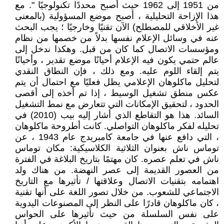
من 1951 إلى 1962 حيث أصبح محددًا تكنولوجيًا ". مع
هذا الإزاحة التحليلية ، أصبح موضع المسؤولية (بالمعنى
غير الأخلاقي للمصطلح) الآن تقنيًا وخارجيًا ؛ يجب البحث
عنه في وسائل الإعلام نفسها بدلاً من خصمها من نظام
ومؤسسات الاتصال كما كان من قبل. وهكذا ندخل إلى
عالم حتمي يكون فيه الإعلام أحيانًا موضع تقدير ، وأحيانًا
يتم إلقاء اللوم عليه. ومع ذلك ، فإن النطاق النقدي
لتحليل ماكلوهان الإعلامي يظل فعليًا مع احتمال أن يتم
عكس منطق تشغيل الوسيط ، إذا تم أخذه إلى أقصى
الحدود ، لتحقيق الإمكانات التي تتعارض مع نمط التشغيل
السائد. هذا هو التقاطع الذي أشار إليه بيب (2010) في
تحليله لفكر ماكلوهان التواصلي. كانت أطروحة ماكلوهان
، التي دافع عنها في جامعة كامبريدج عام 1943 ، عن
توماس ناش بعنوان الثلاثية الكلاسيكية: مكان توماس
ناش في تعلم عصره. كان مهتمًا بتاريخ البلاغة في الفترة
من العصور القديمة إلى عصر النهضة. من هناك ولد
اهتمامه بتقنيات الاتصال وعلاقتها / تأثيرها مع التاريخ
الاجتماعي للشعوب. من خلال تصور اللغة على أنها تقنية
، كان ماكلوهان قادرًا على النظر إلى المصنوعات اليدوية
على نفس السلسلة من حيث تأثيرها على الحواس