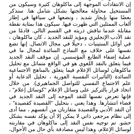
إن الانتقادات الموجهة إلى ماكلوهان كثيرة وسيكون من
المستحيل محاولة معالجتها بشكل شامل هنا. سنذكر
بعضًا منها بإيجاز شديد ، ونضعها في سياقها في إطار
ألعاب الممثلين التي ظهرت فيها. سيكون هذا بمثابة نقطة
مقابلة عندما نناقش ذريته في القسم التالي. قادمًا من
نقد الأدب الإنجليزي ومؤيد للنقد الجديد ، كان ماكلوهان ،
في أوائل الستينيات ، دخيلًا في مجال الاتصال. إنها تضع
نفسها على خلاف مع النماذج السائدة لمجال ما في
عملية إضفاء الطابع المؤسسي. إن موقف النقد الجديد
فيما يتعلق بالنقد اللغوي هو في الواقع متماثل مع تحليل
ماكلوهان لوسائل الإعلام فيما يتعلق بالمناهج الاجتماعية
السائدة (التأثيرات النفسية الفورية ، تحليل الدعاية أو
علم الاجتماع النفسي للتواصل الجماهيري). من خلال
اتخاذ قرار بالتركيز على وسائل الإعلام "كوسائل إعلام" ،
فإنها تعرض نفسها للنقد الموجه إلى النقد الجديد في
فضاء انتشارها. وهذا يعني ، بتحليل "القصيدة كقصيدة" ،
أن النقد الأدبي والقصيدة متقاربان من أنفسهم ، مما أدى
إلى نظام مرجعي ذاتي لا يمكن إلا أن يؤكد نفسه بشكل
حشو. تم توجيه نفس النقد إلى ماكلوهان في مقاربته
لوسائل الإعلام، وهذا ليس مصادفة بأي حال من الأحوال،