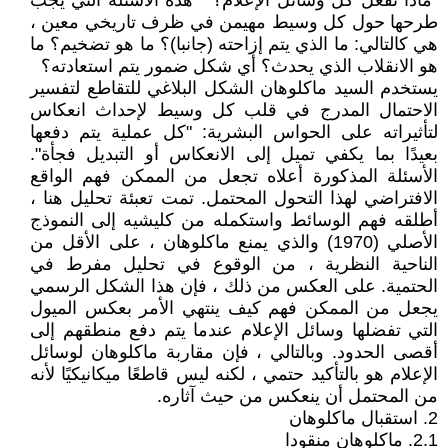
"ماذا تفعل كل وسائل الإعلام؟ " هذه الأسئلة التي يجب
طرحها حول كل وسيط مهيمن في ظرف تاريخي معين ،
هي كالتالي: ما الذي يتم إزاحته (جانبا)؟ ما هو تضخيم؟ ما
هو الانقلاب الذي يحدث؟ أي شكل ضمور يتم استعادته؟
يستخدم السيد ماكلوهان الشكل البلاغي للتقاطع لتفسير
الاحتمال المدرج في قلب كل وسيط لإحداث انعكاس
لتأثيراته على الحواس البشرية: "كل عملية يتم دفعها
بعيدًا بما يكفي تميل إلى الانعكاس أو التبديل فجأة".
الأسئلة المذكورة أعلاه تجعل من الممكن فهم الواقع
الافتراضي لهذا التحول المحتمل. تمت تعبئة تحليل هنا ،
أطلقه فهم الوسائط واستكمله من كليشيه إلى النموذج
الأصلي (1970) والذي يمنع ماكلوهان ، على الأقل من
الناحية النظرية ، من الوقوع في تحليل مفرط في
الحتمية. على العكس من ذلك ، فإن هذا الشكل الرسمي
يجعل من الممكن فهم كيف ينتهي الأمر بعكس الميول
التي تفضلها وسائل الإعلام عندما يتم دفع منطقهم إلى
أقصى الحدود. وبالتالي ، فإن مقاربة ماكلوهان لوسائل
الإعلام هو بالتأكيد حتمي ، لكنه ليس قاطعًا ميكانيكيًا لأنه
من المحتمل أن ينعكس من حيث آثاره.
2. استقبال ماكلوهان
2.1. ماكلوهان منقودا