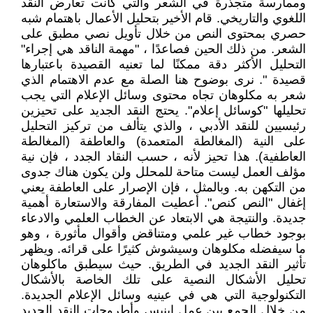
وممارسة متجذرة في الشعر والتي كانت تعارض النقد
اللغوي والتاريخي. قام الأخير بتحليل الأعمال باهتمام شبه
حصري بمحتوى النص من خلال تأويل نصي مطبق على
الشعر. من ذلك الحين فصاعدًا ، "مهمة الناقد هي إجراء"
التحليل الأكثر دقة ممكنًا لما تعنيه القصيدة باعتبارها
قصيدة ". نرى بوضوح هنا الصلة مع عدم الاهتمام الذي
شعر به مكلوهان تجاه محتوى وسائل الإعلام التي يجب
تحليلها "كوسائل إعلام". يحتج النقد الجديد على تحيزين
رئيسيين للنقد الأدبي ، والذي يتألف من تركيز التحليل
على النية (المغالطة المتعمدة) والعاطفة (المغالطة
العاطفية). هذا تحيز لأنه ، حسب النقاد الجدد ، فإن نية
مؤلف العمل ليست متاحة للمحلل ولن يكون هناك جدوى
من التكهن به. وبالمثل ، فإن الإصرار على العاطفة يعني
إغفال "النص كنص". أعطيت المفارقة والاستعارة أهمية
جديدة. والنتيجة هي الابتعاد عن الخطاب العلمي والادعاء
بوجود خطاب غير علمي ومتناقض وأقوال مأثورة ، وهو
ما سيفضله مكلوهان وسيشوش كثيرًا على قرائه. ويظهر
تأثير النقد الجديد في الطريق. حيث سيطبق ماكلوهان
تحليل الأشكال النصية على تلك الخاصة بالأشكال
التكنولوجية التي هي في عينيه وسائل الإعلام الجديدة.
من خلال الجمع بين عمل اينيس وأطروحات النقد الجديد