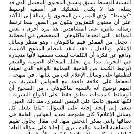
النسبية للوسيط تسبق وتسبق المحتوى المحتمل الذي قد
ينقله. هذا لا يكفي للتشكيك في أسبقية الوسيط
"كوسيط". يؤدي التمييز بين المحتوى والرسالة إلى التأكيد
على أن محتوى التلفزيون يتكون من الصور بينما ترتبط
رسالته بتأثيره على المشاهدين. هنا مرة أخرى ، بعض
المواقف التي اتخذها ماكلوهان ، المتخصص في الخطابة
، تجعل من الممكن فهم ماكلوهان ، وهو منظّر وسائل
الإعلام. وبالفعل ، فقد انتقد بانتظام المناهج الاسمية
ودافع عن فكرة أن الكلمات ليست تعسفية لأنها متجذرة
في التجربة. يبدأ من تحليل المحاكاة الصوتية والشعر
(ترتبط الكلمة من الناحية الجمالية بالواقع الذي تعينه)
لتطبيقها على وسائل الإعلام التي من شأنها ، في منهجه ،
الحفاظ على علاقة دافعة مع الحواس البشرية. من
المهم توضيح أنه بالنسبة لماكلوهان ، من الصحيح أن
الوسائط كتمديدات تنطبق فقط على الأنواع البشرية ،
لكنها تنطبق عالميًا على الجنس البشري. منذ ذلك الحين ،
سعى إلى إيجاد إجابة على السؤال: "ماذا تفعل كل
وسائل الإعلام؟ كان طموحه تحديد القوانين العامة في
نطاقها والتي يمكن التحقق منها. في مقال يحاول تقييم
المساهمة العلمية لوالده ، يرى إ. إجابة على سؤاله العام: