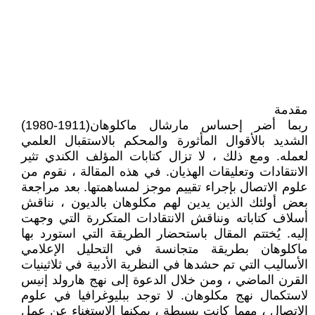
مقدمة
ربما أضر إحساس مارشال ماكلوهان(1911-1980)
الشديد بالأقوال المأثورة والمحكم بالاستقبال العلمي
لعمله. ومع ذلك ، لا تزال كتابات المؤلف الكندي تثير
الانتقادات وتعليقات الهذيان. في هذه المقالة ، نقوم من
علوم الاتصال بإجراء تقييم موجز لمساهمتها. بعد مراجعة
بعض أولئك الذين يدين لهم مكلوهان بالديون ، نناقش
أسلاف كتاباته ونناقش الانتقادات المتكررة التي وجهت
إليه. يُختتم المقال باستحضار الطريقة التي استورد بها
ماكلوهان بطريقة متجانسة في التحليل الإعلامي
الأساليب التي تم حشدها في النظرية الأدبية في ثلاثينيات
القرن الماضي ، ومن خلال الدعوة إلى نهج هارولد إنيس
لاستكمال نهج مكلوهان. لا توجد ببليوغرافيا في علوم
الاتصال ، مهما كانت بسيطة ، يمكنها الاستغناء عن عمل