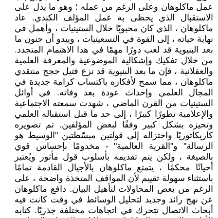
عمل ماكلوهان وعلى الرغم من عمله ؛ وهو ما يدل على
الاستقبال الذي يحظى به عمل المؤلف الكندي. عاد
ماكلوهان ، الذي كان محبوبًا خلال الستينيات ، وأهمل في
نهاية حياته ، إلى القوة في التسعينيات ، ويبدو أن جنون ما
بعد البنيوية قد لعب دورًا مهمًا في هذا الاهتمام المتجدد.
من خلال تفكيك وإشكالية الموضوعية والمعرفة العلمية
والعقلانية ، فإن ما بعد البنيوية قد نزع فتيل حجج منتقدي
ماكلوهان ، مما سمح لأفكاره باكتساب كرامة جديدة في
المجال العلمي وإحداث عودة بعد وفاته. في أوائل
الستينيات من القرن الماضي ، شهدت سمعته الاجتماعية
والإعلامية تطورًا كبيرًا ، إلى حد ما قبل استقباله العلمي
وتحيزه بشكل كبير وفقًا لبعض المؤلفين. تم تصويره
كاريكاتوريًا واختزاله إلى قولتين مبسّطتين "الوسيط هو
الرسالة" و"القرية العالمية" - مخدومًا بإحساس قوي
بالصيغة ، ولكن يتم تقديمه بأسلوب قول مأثور ويُعتبر
أحيانًا محكمًا ، يتمتع ماكلوهان بالأجيال القادمة تمامًا
باستثناء سهولة تقييم لأن المواقف المتخذة واضحة ، على
الرغم من بعض المحاولات لتأهيل البيان. دافع ماكلوهان
عن نهج رائد وجديد لتحليل الوسائط في وقت كانت فيه
أبحاث الاتصال تتحرك في اتجاهات مختلفة جذريًا. كتابه