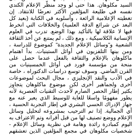
السيد مكلوهان. هذا حتى لو وجد منظّر الإعلام الكندي
نفسه في طليعة المؤلفين الأكثر تعرضًا للانتقاد. إن
تغطيته الإعلامية الرائعة ، وأسلوبه في الكتابة (بعيد كل
البعد عن شرائع الدقة العلمية) والخلافات التي انخرط
فيها لا علاقة لها بالتأكيد بهذا الوضع. تدرب في العلوم
الإنسانية الكلاسيكية ، ومع ذلك ، لم يمتنع عن أخذ الثقافة
الشعبية و"وسائل الإعلام الجديدة" كموضوع للدراسة ،
ومن بينها التلفزيون في أوائل الستينيات. بدأ اهتمام
ماكلوهان بالإعلام والثقافة بالفعل عندما حصل على
منحة من مؤسسة فورد في أوائل الخمسينيات من
القرن الماضي. وسوف توسع دراسات الدكتوراه ، خاصة
في الأدب والنقد الإنجليزي ، مجال البحث لموضوعات
أخرى ولجماهير أخرى لكن موضوع ماكلوهان يتجاوز
بكثير إطار الحصر الصارم لأحدث التقنيات العصرية لأنه
يطور مفهومًا واسعًا للغاية للوسيط الذي يعبر عنه مع
جهاز الإدراك الحسي البشري في إطار التجربة الحسية ،
أي الجمالية. إذا تم الترحيب بمشروعه لتحليل وسائل
الإعلام ووضع تصنيف لها من قبل أقرانه وتم الاعتراف به
اليوم كمبادرة رائدة وهامة في نظرية وسائل الإعلام -
شخصيات مكلوهان في مجمع المؤلفين الذين تعشقهم