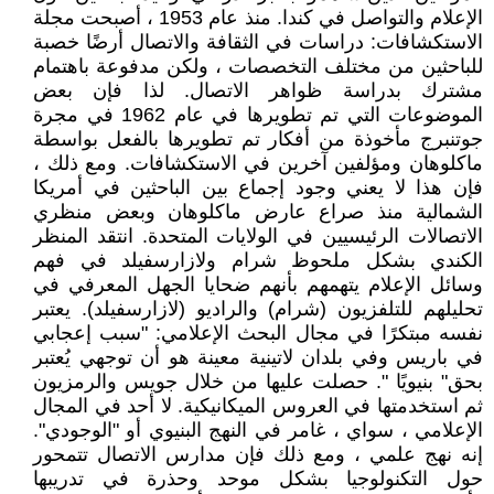
الإعلام والتواصل في كندا. منذ عام 1953 ، أصبحت مجلة
الاستكشافات: دراسات في الثقافة والاتصال أرضًا خصبة
للباحثين من مختلف التخصصات ، ولكن مدفوعة باهتمام
مشترك بدراسة ظواهر الاتصال. لذا فإن بعض
الموضوعات التي تم تطويرها في عام 1962 في مجرة
جوتنبرج مأخوذة من أفكار تم تطويرها بالفعل بواسطة
ماكلوهان ومؤلفين آخرين في الاستكشافات. ومع ذلك ،
فإن هذا لا يعني وجود إجماع بين الباحثين في أمريكا
الشمالية منذ صراع عارض ماكلوهان وبعض منظري
الاتصالات الرئيسيين في الولايات المتحدة. انتقد المنظر
الكندي بشكل ملحوظ شرام ولازارسفيلد في فهم
وسائل الإعلام يتهمهم بأنهم ضحايا الجهل المعرفي في
تحليلهم للتلفزيون (شرام) والراديو (لازارسفيلد). يعتبر
نفسه مبتكرًا في مجال البحث الإعلامي: "سبب إعجابي
في باريس وفي بلدان لاتينية معينة هو أن توجهي يُعتبر
بحق" بنيويًا ". حصلت عليها من خلال جويس والرمزيون
ثم استخدمتها في العروس الميكانيكية. لا أحد في المجال
الإعلامي ، سواي ، غامر في النهج البنيوي أو "الوجودي".
إنه نهج علمي ، ومع ذلك فإن مدارس الاتصال تتمحور
حول التكنولوجيا بشكل موحد وحذرة في تدريبها