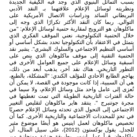
بسبب التماثل البنيوي الذي وجد فيه الكيفية الجديدة
ونظريته لوسائل الإعلام علاقتهما بـ النقد الأدبي
البريطاني السائد ودراسات الاتصال الأمريكية على
التوالي. ربما كان النقد الأكثر تكرارًا الذي وجه إلى
ماكلوهان هو الترويج لمقاربة حتمية لوسائل الإعلام: "من
خلال الحتمية التكنولوجية، نعني الموقف الفكري الذي
يتمثل في الاعتقاد بأن التكنولوجيا تحدد بشكل أساسي أو
أساسي التنظيم الاجتماعي والسلوك البشري". يشير نقد
الحتمية التقنية إلى موقف ماكلوهان الذي ينص على
أسبقية وسائل الإعلام على جميع العوامل الأخرى في
التطور التاريخي. هناك نقد آخر، يذهب أبعد من ذلك،
يهاجم الطابع الأحادي للمؤلف الكندي: "المشكلة، بالطبع،
هي أن السببية، إذا كانت موجودة في القصة، لا يمكن أن
تُعزى إلى عامل واحد مثل وسائل الإعلام، ولا سيما في
حالة الفترات التاريخية الطويلة التي تمت تغطيتها في
مجرة جوتنبرج ". ينتقد هاير ماكلوهان لتقليص التغيير
الاجتماعي إلى التحول الذي تحدثه وسائل الإعلام حصريًا
في تحدٍ للمحددات الاجتماعية والتاريخية الأخرى. كما أن
تخصيص ماكلوهان لعمل اينيس هو أيضًا موضوع مثير
للجدل. يقول بوكستون (2012)، على سبيل المثال، أن
ماكلوهان قرأ عمل اينيس بطريقة جزئية ومنحازة من