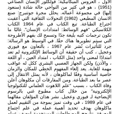
الأول ، العروس الميكانيكية: فولكلور الإنسان الصناعي
(1951) ، هو في كثير من النواحي حالة شاذة (سنعود
إليها) في مجموعة أعماله. يحلل مجرة جوتنبرج: صنع
الانسان المطبعي (1962) التحولات الثقافية التي أعقبت
اختراع الطباعة. تبع الكتاب في عام 1964 الكتاب
الكلاسيكي "فهم الوسائط: امتدادات الإنسان". غالبًا ما
تكون ترجمات كتبه بليغة جدًا وتسمح لك بفهم الأطروحة
التي سيتم تطويرها هناك حقًا. في الوسيط هو الرسالة:
جرد للتأثيرات نُشر عام 1967 ، بالتعاون مع فيوري
وعجيل ، كتب أن حقيقة أن الوسائط الإلكترونية لم تعد
امتدادًا لمعنى واحد (مثل الكتاب ، امتداد العين ، أو اللغة
، والأذن) ولكن الجهاز العصبي البشري ككل له عواقب
مهمة للغاية. يعد إلغاء المفهوم الخطي للمكان والزمان
خاصية أساسية وفقًا لماكلوهان ، لأنه يمثل الانتقال إلى
عصر ما بعد الطباعة. ومن المفارقات أن مكلوهان أعلن
وفاة الكتاب ، بسبب "علم اللاهوت العلماني للتكنولوجيا
الإلكترونية" من خلال كتاب مطبوع غني بالرسوم
الإيضاحية لـ فيوري وعجيل. نشر هذان المؤلفان مقالهما
في عام 1989 ، في وقت تميز بموجة من التقييم لعمل
ماكلوهان بهدف تحديد أهمية عمله في علم اجتماع
المعرفة. تتأرجح المصطلحات المستخدمة لوصف عمله