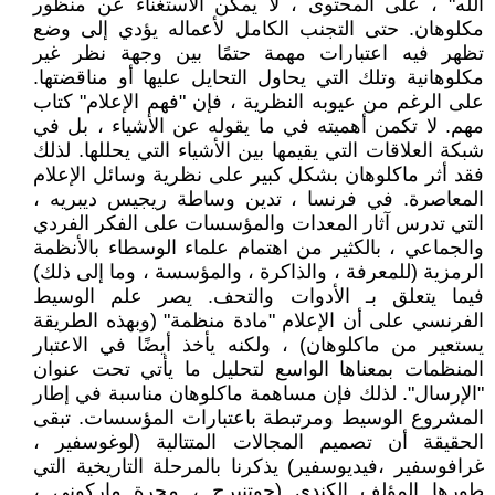
الله" ، على المحتوى ، لا يمكن الاستغناء عن منظور
مكلوهان. حتى التجنب الكامل لأعماله يؤدي إلى وضع
تظهر فيه اعتبارات مهمة حتمًا بين وجهة نظر غير
مكلوهانية وتلك التي يحاول التحايل عليها أو مناقضتها.
على الرغم من عيوبه النظرية ، فإن "فهم الإعلام" كتاب
مهم. لا تكمن أهميته في ما يقوله عن الأشياء ، بل في
شبكة العلاقات التي يقيمها بين الأشياء التي يحللها. لذلك
فقد أثر ماكلوهان بشكل كبير على نظرية وسائل الإعلام
المعاصرة. في فرنسا ، تدين وساطة ريجيس ديبريه ،
التي تدرس آثار المعدات والمؤسسات على الفكر الفردي
والجماعي ، بالكثير من اهتمام علماء الوسطاء بالأنظمة
الرمزية (للمعرفة ، والذاكرة ، والمؤسسة ، وما إلى ذلك)
فيما يتعلق بـ الأدوات والتحف. يصر علم الوسيط
الفرنسي على أن الإعلام "مادة منظمة" (وبهذه الطريقة
يستعير من ماكلوهان) ، ولكنه يأخذ أيضًا في الاعتبار
المنظمات بمعناها الواسع لتحليل ما يأتي تحت عنوان
"الإرسال". لذلك فإن مساهمة ماكلوهان مناسبة في إطار
المشروع الوسيط ومرتبطة باعتبارات المؤسسات. تبقى
الحقيقة أن تصميم المجالات المتتالية (لوغوسفير ،
غرافوسفير ،فيديوسفير) يذكرنا بالمرحلة التاريخية التي
طورها المؤلف الكندي (جوتنبرج ، مجرة ماركوني ،