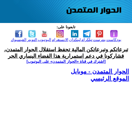
تابعونا على:
بودكاست
بنترست
تيلكرام
لينكدإن
الانستغرام
اليوتيوب
التويتر
الفيسبوك
تبرعاتكم وتبرعاتكن المالية تحفظ استقلال الحوار المتمدن،
فشاركونا في دعم استمرارية هذا الفضاء اليساري الحر
[اشترك في قناة ‫«الحوار المتمدن» على اليوتيوب]
الحوار المتمدن - موبايل
الموقع الرئيسي