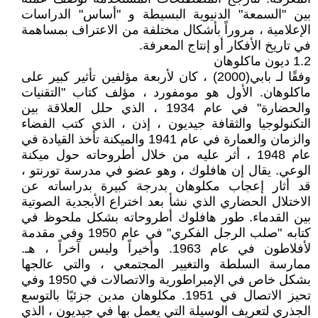
بين "السمعة" الدنيوية البسيطة و "أساس" الدراسات
الإعلامية ، مروراً بأشكال مختلفة من الاعتراف بمساهمة
في تاريخ الأفكار أو إنتاج المعرفة.
1.2 ديون ماكلوهان
وفقًا لـ بابي(2000) ، كان لأربعة مؤلفين تأثير كبير على
ماكلوهان. الأول هو مومفورد ، مؤلف كتاب "التقنيات
والحضارة" في عام 1934 ، الذي حلل العلاقة بين
التكنولوجيا والثقافة جيديون ، إذن ، الذي كتب الفضاء
والزمان والعمارة في عام 1941 والميكنة تأخذ القيادة في
عام 1948 ، أثر عليه من خلال أطروحاته حول ميكنة
الوعي. يقال إن هافلوك ، وهو عضو في مدرسة تورنتو ،
قد أثار إعجاب مكلوهان بدرجة كبيرة بدراساته عن
الاختلال الحضاري الذي نشأ بعد اختراع الأبجدية الصوتية
بين القدماء. طور هافلوك أطروحاته بشكل ملحوظ في
كتابه "صلب الرجل الفكري" في عام 1950 وفي مقدمة
لأفلاطون في عام 1963. وأخيراً وليس آخراً ، هـ.
ممارسة السلطة والتغيير المجتمعي ، والتي عالجها
بشكل خاص في الإمبراطورية والاتصالات في 1950 وفي
تحيز الاتصال في 1951. مكلوهان مدين جزئيًا بالتوسع
الجذري لتعريف الوسيلة التي يعمل بها في جيديون ، الذي