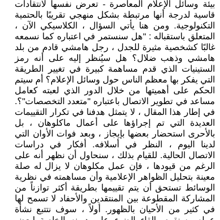
بيئة وسائل الإعلام المعاصرة - تعرض نفسها لانتقادات
قاسية لدرجة أنها مرتبطة بشكل منهجي تقريبًا بالحتمية
التكنولوجية. ومن هنا يأتي السؤال ، الكلاسيكي الآن ،
المتعلق باستقباله : "هل سنستمر في اعتباره كما نسمعه
غالبًا كشخصية مثيرة للجدل ، رجل هامشي قادم من بلد
هامشي وذهب ضلال؟ هل سيُنظر إليه على أنه رمز
الستينيات الذي قدم مساهمة كبيرة في تغيير الطريقة
التي يفكر بها معظم الناس حول وسائل الإعلام؟ أم سيتم
الحكم على أهميتها من خلال الدور الذي لعبته كعامل
مساعد في تطوير الاتصال باعتباره "متعدد التخصصات"؟.
في إطار هذا المقال ، لا يتمثل هدفنا في تكرار التقييمات
العديدة التي تم إجراؤها على أعمال ماكلوهان ، بل
بالأحرى استحضار بعضها بإيجاز ، وبعد فوات الأوان التي
لدينا اليوم ، النظر في أسلافه. أفكار في دراسات
الاتصال الحالية. للقيام بذلك ، سنحاول أن نظهر أنه على
الرغم من قيودها ، فإن عمل مكلوهان لا يزال له صلة
معينة بتحليل الظواهر الإعلامية وأن مساهمته في نظرية
الوسائط تستحق أن يتم تقييمها بطريقة أكثر توازناً من
المشاركة المقطوعة بين المنتقدين والأحفاد لا تسمح لها
في كثير من الأحيان بالظهور. أولاً ، سوف نتتبع نشأة