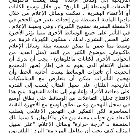
التاريخية إلى وسائل الإعلام" بينما ينسب ماكلوهان
"الصفات الوسيطة إلى التاريخ". من خلال توسيع الكليات
أو الأعضاء البشرية ، تمكنت وسائل الإعلام من خلال
مادتها المادية البسيطة من إحداث تغيير في الحجم في
الأنشطة البشرية. ستنجح الكهرباء ، وهي وسيلة الإعلام ،
في التأثير على جميع الوسائط الأخرى بينما تؤثر الأخيرة
على الحس البشري. لذلك ، ستكون الكهرباء قريبة من
وسيط ميتا ضمن ما يمكن تسميته ببيئة وسائل الإعلام
ماكلوهان. موضوع الكثير من النقد (مثل العديد من
الجوانب الأخرى لكتابات ماكلوهان) ، يجب أن ندرك أن
تحليل الانتقام الذي يقوم به في إطار يُظهر المجتمع
الحديث أن تأثيرات الوسائط ليست أحادية الخط وأن
تهجين التأثيرات يمكن أن يتعارض مع الديناميكيات
التاريخية. التلفاز، على سبيل المثال، يُنسب إلى القدرة
على معاقبة الأفراد وإعادتهم إلى ثقافة الشفهية. يتيح هذا
الافتتاح تحليل التفاعلات مع الوسائط على نطاق أوسع
في سجل التهجين وعلى نطاق أوسع مع الأجهزة التقنية
المعاصرة. لكن التفكير في التهجين الإعلامي يتطلب
الابتعاد عن جوانب معينة من فكر ماكلوهان، لا سيما تلك
المتعلقة بـ "درجة حرارة" وسائل الإعلام: "على سبيل
المثال، كيف يجب أن يتفاعل المرء مع" البرد " التلفزيون