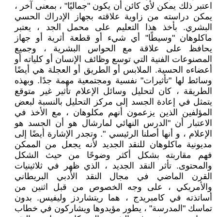
اعتبر ذلك يمكن لأي كائن أن يكون "جماليًا" ، بمعنى آخر ،
يمكن دراسته من زاوية علاقته بجهاز الإدراك الحسي
البشري. بأخذ هذا التعليم على محمل الجد ، يعتبر
ماكلوهان "وسيطًا" أي شيء أو قطعة أثرية أو جهاز
يحافظ على علاقة مع الحواس البشرية ، وجميع
المصنوعات الفنية التي توسع وظائف الإنسان أو كلياته أو
أعضاءه الحسية. الملابس أو الطريق أو العجلة هي أيضًا
وسائط لها "تأثيرات" نفسية ومجتمعية مهمة جدًا. وبهذه
الطريقة ، كان لتحليل وسائل الإعلام تأثير غير متوقع
يتمثل في إعادة الجسد إلى مركز التحليل بالنسبة لبعض
المؤلفين الذين يزعمون أنهم مكلوهان ، مع الأخذ في
الاعتبار أن "الدرس النهائي لمارشال هو أن الجسد هو
الإعلام ، و أنها أصلنا الرئيسي ". وتجدر الإشارة أيضًا إلى
مديونية ماكلوهان للنقد الجديد لأنه يجعل من الممكن
فهم مقاربته بشكل أكثر وضوحًا من حيث الشكل
والمحتوى. تأثر النقد الجديد ، الذي ظهر في ثلاثينيات
القرن الماضي في مجال النقد الأدبي البريطاني
والأمريكي ، على وجه الخصوص من قبل اثنين من
أساتذته في كامبريدج ، هما ريتشاردز وليفيس. بدون
تماسك "المدرسة" ، يطور مؤيدوها ويشاركون في خطاب