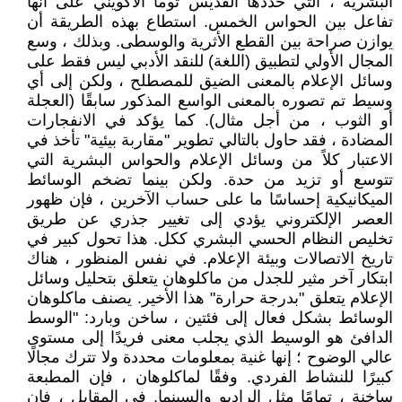
البشرية ، التي حددها القديس توما الأكويني على أنها
تفاعل بين الحواس الخمس. استطاع بهذه الطريقة أن
يوازن صراحة بين القطع الأثرية والوسطى. وبذلك ، وسع
المجال الأولي لتطبيق (اللغة) للنقد الأدبي ليس فقط على
وسائل الإعلام بالمعنى الضيق للمصطلح ، ولكن إلى أي
وسيط تم تصوره بالمعنى الواسع المذكور سابقًا (العجلة
أو الثوب ، من أجل مثال). كما يؤكد في الانفجارات
المضادة ، فقد حاول بالتالي تطوير "مقاربة بيئية" تأخذ في
الاعتبار كلاً من وسائل الإعلام والحواس البشرية التي
تتوسع أو تزيد من حدة. ولكن بينما تضخم الوسائط
الميكانيكية إحساسًا ما على حساب الآخرين ، فإن ظهور
العصر الإلكتروني يؤدي إلى تغيير جذري عن طريق
تخليص النظام الحسي البشري ككل. هذا تحول كبير في
تاريخ الاتصالات وبيئة الإعلام. في نفس المنظور ، هناك
ابتكار آخر مثير للجدل من ماكلوهان يتعلق بتحليل وسائل
الإعلام يتعلق "بدرجة حرارة" هذا الأخير. يصنف ماكلوهان
الوسائط بشكل فعال إلى فئتين ، ساخن وبارد: "الوسط
الدافئ هو الوسيط الذي يجلب معنى فريدًا إلى مستوى
عالي الوضوح ؛ إنها غنية بمعلومات محددة ولا تترك مجالًا
كبيرًا للنشاط الفردي. وفقًا لماكلوهان ، فإن المطبعة
ساخنة ، تمامًا مثل الراديو والسينما. في المقابل ، فإن