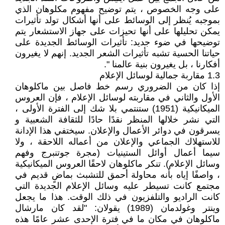
على وجه الخصوص ، يتم توضيح مفهوم مكلوهان الذي
بموجبه يُنظر إلى الوسائط على أنها أشكال تولد تأثيرات
يمكن تحليلها على أنها تحيزات على جهاز الاستشعار يتم
توضيحها في ضوء جديد: تأثيرات الوسائط الجديدة على
حياتنا الحسية تشبه تأثيرات الشعر الجديد. إنهم لا يغيرون
أفكارنا ، بل يغيرون بنية عالمنا ".
1.3 مقاربة جمالية لوسائل الإعلام
إذا كان من الضروري رسم خط فاصل بين ماكلوهان
الأول والثاني في مقاربته لوسائل الإعلام ، فإن العروس
الميكانيكية (1951) ستنتمي بلا شك إلى الفترة الأولى ،
التي نشر خلالها المنظر نقدًا حادًا للثقافة الشعبية و
يسرقون في دوائر الأعمال والإعلان. سيختفي هذا الإدانة
للاستهلاك الجماعي والإعلان من أعماله اللاحقة ، ولا
سيما أعمال أوائل الستينيات (مجرة جوتنبرج وفهم
وسائل الإعلام). تنكر ماكلوهان لاحقًا العروس الميكانيكية
، واصفًا إياه بأنه محاولة أحمق للتشبث بماضٍ قديم في
مجتمع كانت تسيطر عليه وسائل الإعلام الجديدة التي
كانت الراديو والتلفزيون في ذلك الوقت. هذا ما يجعل
وينتر وغولدمان (1989) يقولان: "لقد كان مارشال
ماكلوهان في مكان ما في فترة الإحدى عشر عامًا هذه