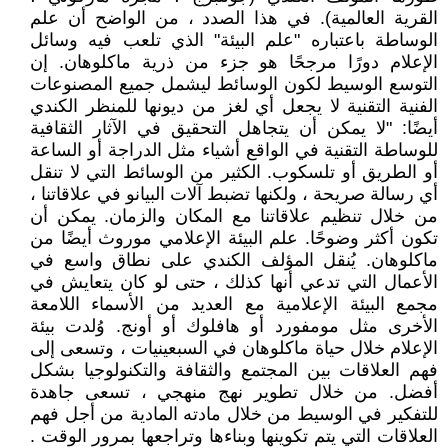
القرية العالمية). في هذا الصدد ، من الواضح أن علم
الوساطة باعتباره "علم البيئة" الذي تلعب فيه وسائل
الإعلام دورًا مرجحًا هو جزء من ذرية ماكلوهان. إن
التوسع الوسيط لكون الوسائط ليشمل جميع المصنوعات
الفنية التقنية لا يجعل أي لغز من ديونها للمنظر الكندي
أيضًا: "لا يمكن أن يتجاهل التحقيق في الآثار الثقافية
للوساطة التقنية في الواقع أشياء مثل الدراجة أو الساعة
أو الطريق أو تلسكوب. الكثير من الوسائط التي لا تنقل
أي رسالة صريحة ، ولكنها تضبط آلات البيانو في علاقاتنا ،
من خلال تنظيم علاقاتنا مع المكان والزمان. يمكن أن
تكون أكثر وضوحًا. علم البيئة الإعلامي موروث أيضًا من
ماكلوهان. يُنقل المؤلف الكندي على نطاق واسع في
الأعمال التي تدعي أنها كذلك ، حتى لو كان يتعايش في
مجمع البيئة الإعلامية مع العديد من الأسماء اللامعة
الأخرى مثل مومفورد أو هافلوك أو أونج. وُلدت بيئة
الإعلام خلال حياة ماكلوهان في السبعينيات ، وتسعى إلى
فهم العلاقات بين المجتمع والثقافة والتكنولوجيا بشكل
أفضل. من خلال تطوير نهج منهجي ، تسعى جاهدة
للتفكير في الوسيط من خلال مادته المادية من أجل فهم
العلاقات التي يتم تكوينها وبناءها وتراجعها بمرور الوقت .