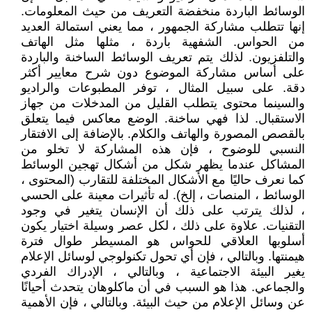
الوسائط الباردة منخفضة التعريف من حيث المعلومات.
إنها تتطلب مشاركة الجمهور ، مما يعني استمالة العديد
من الحواس. الشفهية باردة ، مثلها مثل الهاتف
والتلفزيون. لذلك يتم تعريف الوسائط الساخنة والباردة
على أساس مشاركة الموضوع دون شرح معايير أكثر
دقة. على سبيل المثال ، توفر المطبوعات والراديو
والسينما محتوى يتطلب القليل من المدخلات من جهاز
الاستقبال. لذا فهي ساخنة. الوضع معاكس فيما يتعلق
بالقصص المصورة والهاتف والكلام. بالإضافة إلى الافتقار
النسبي للوضوح ، فإن هذه المشاركة لا تخلو من
المشاكل عندما يظهر شكل من أشكال تهجين الوسائط
كما نعرف حاليًا مع الأشكال المختلفة للتقارب (المحتوى ،
الوسائط ، المنصات ، إلخ). له تأثيرات معينة على الحسي
، لذلك يترتب على ذلك أن الإنسان يتغير في وجود
التقنيات. علاوة على ذلك ، لكل عصر وسيلة اختيار يكون
أسلوبها العلاقي للحواس هو المسيطر طوال فترة
هيمنتها. وبالتالي ، فإن أي تحول تكنولوجي لوسائل الإعلام
يغير البيئة الاجتماعية ، وبالتالي ، الإدراك الفردي
والجماعي. هذا هو السبب في أن ماكلوهان يتحدث أحيانًا
عن وسائل الإعلام من حيث البيئة. وبالتالي ، فإن الأهمية