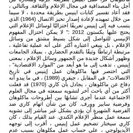
أجل بناء المصداقية في مجال الإعلام والثقافة. وبالتالي ،
فقد أعاد تفسير كتابات اينيس بطريقة محددة ، لا سيما
من خلال تمهيده لإعادة إصدار تحيز الاتصال (1964) الذي
ينسب فيه إلى إينيس تعريفًا اختزاليًا لوسائل الإعلام التي
يحتج عليها بكستون 2012 :" لا يمكن اختزال المفهوم
الإنيسي للتواصل إلى شكل بسيط مشتق من وسائل
الإعلام ، بل ينبغي اعتباره أكثر على أنه عملية تفاعلية ،
مرتبطة ارتباطًا وثيقًا بالتقدم الحضاري ، بميلاد الجامعات
وظهور أشكال جديدة من الجمهور وسائل الإعلام ، بمعنى
إينيس ، تذهب إلى ما هو أبعد من "الموارد الاقتصادية" ،
التي اختصر فيها ماكلوهان عمل إينيس في تاريخ
الاتصالات". في المقابل ، جيفري (1989) ، في ما يبدو أنه
دفاع عن ماكلوهان ، يجادل بأن كاري (1970) قد فعلت
أكثر من أي باحث آخر لتشويه سمعته في مجال العلوم
الاجتماعية عندما أجرى تشابهًا بين أطروحات ماكلوهان
وفرضية سابير وورف. كان من شأن اتهام كاري ضد
الفرضية الشهيرة أن يؤدي بشكل غير مباشر إلى تشويه
سمعة عمل منظّر الإعلام الكندي. عند القيام بذلك ، كان
كاري سيختار تضخيم عمل إينيس ، أقرب إلى توجهه
الأيديولوجي ، على حساب عمل مكلوهان بسبب عدم