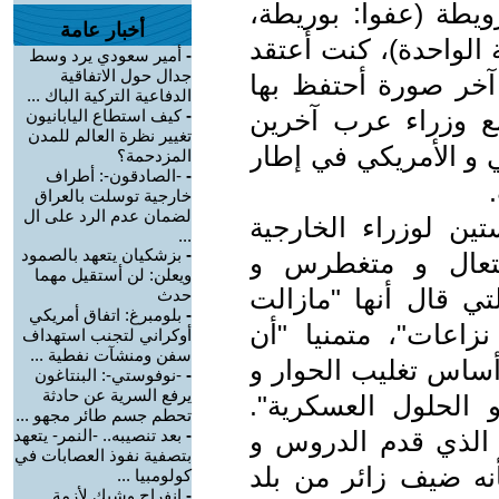
ويطة (عفوا: بوريطة،
أخبار عامة
 الواحدة)، كنت أعتقد
-
أمير سعودي يرد وسط
جدال حول الاتفاقية
 آخر صورة أحتفظ بها
الدفاعية التركية الباك ...
ع وزراء عرب آخرين
-
كيف استطاع اليابانيون
تغيير نظرة العالم للمدن
ي و اﻷمريكي في إطار
المزدحمة؟
-
-الصادقون-: أطراف
خارجية توسلت بالعراق
لضمان عدم الرد على ال
تين لوزراء الخارجية
...
-
بزشكيان يتعهد بالصمود
تعال و متغطرس و
ويعلن: لن أستقيل مهما
ي قال أنها "مازالت
حدث
-
بلومبرغ: اتفاق أمريكي
اعات"، متمنيا "أن
أوكراني لتجنب استهداف
سفن ومنشآت نفطية ...
أساس تغليب الحوار و
-
-نوفوستي-: البنتاغون
يرفع السرية عن حادثة
 الحلول العسكرية".
تحطم جسم طائر مجهو ...
الذي قدم الدروس و
-
بعد تنصيبه.. -النمر- يتعهد
بتصفية نفوذ العصابات في
نه ضيف زائر من بلد
كولومبيا ...
-
انفراج وشيك لأزمة