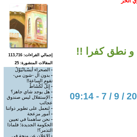
ي الحر
و نطق كفرا !!
إجمالي القراءات: 113,716
المقالات المنشورة: 25
-
الصحراء أيسْبانْيَوْلْ
-
بدون ال -شون مي-
تقوم الساعة!!
-
إِبَلْ لَكْشَاطْ
-
هل يوجد شاي جاهز؟
-
الإستقلال ليس صندوق
عجائب
-
لنعمل على تطوير ذواتنا
-
أمور مزعجة
-
نحن ساهمنا في تعيين
الحكومة الجديدة؛ فلماذا
التذمر؟!
-
الاعلان عن منحة في