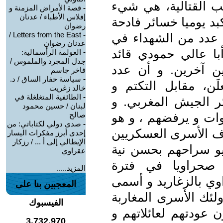
ب القتالية، هي شيء
-
قصة الأمراض المزمنة و
إفلاس الأطباء / عدنان
بد يوميا خسائر فادحة
رضوان
Letters from the East /
-
عدد من الشهداء في
عدنان رضوان
با عالي حمودي قائد
-
العولمة الرأسمالية:
جدل المجرد والملموس /
ين آخرين. و أن عدد
فاخر جاسم
-
سياسة حفار الساق / د.
َن، مقابل التكتم و
خالد زغريت
-
الطائفية المتغلغلة في
 الجيش المغربي. و
لبنان / حسين محمود
وات و يرفضهم ، و هو
صالح
-
صدى دولي لكتاباتي: من
ف اﻷسرى العسكريين
إحدى أبرز مفكرات اليسار
الإيطالي إلى أ ... / رزكار
ريو سراحهم بحسن نية
عقراوي
 عسكريا صحراويا في فترة
المزيد.....
وي بالزغاريد و أسمى
المعجبين بنا على
ولئك اﻷسرى المغاربة
الفيسبوك
عودتهم لعائلاتهم و
3,732,970