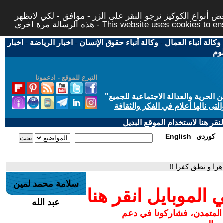
 أنواع الكوكيز نرجو النقر على الزر - موافق - لكي لاتظهر
This website uses cookies to ensure you ge
وكالة أنباء العمال
-
وكالة أنباء حقوق الإنسان
-
اخبار الرياضة
-
اخبار
لوم
التبرع للموقع - ادعمونا
حرية والعدالة الاجتماعية للجميع
"
تى نالها أعلام في الفكر والثقافة
قر هنا لاستخدام الموقع البديل
كوردي
English
را و نطق كفرا !!
سلامة محمد لمين
لموبايل انقر هنا
عبد الله
 المتمدن، فشاركونا في دعم