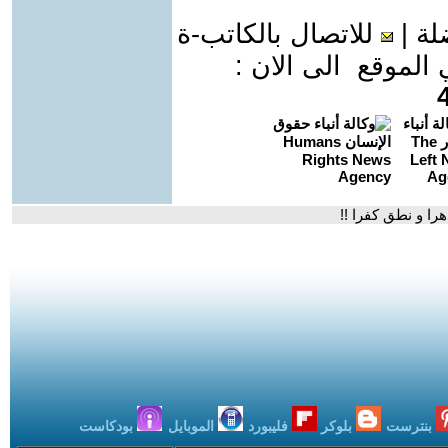
لة
|
للاتصال بالكاتب-ة
موقع الى الان :
را و نطق كفرا !!
بنترست
بلوكر
فليبورد
الموبايل
بودكاست