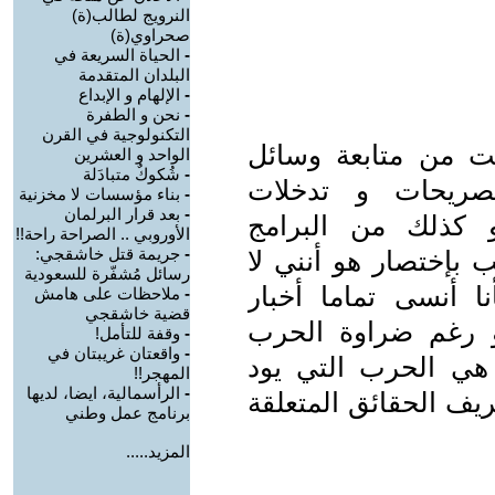
النرويج لطالب(ة)
صحراوي(ة)
-
الحياة السريعة في
البلدان المتقدمة
-
الإلهام و الإبداع
-
نحن و الطفرة
التكنولوجية في القرن
مت من متابعة وسائل
الواحد و العشرين
-
شُكوكٌ متبادَلة
صريحات و تدخلات
-
بناء مؤسسات لا مخزنية
-
بعد قرار البرلمان
و كذلك من البرامج
الأوروبي .. الصراحة راحة!!
-
جريمة قتل خاشقجي:
ب بإختصار هو أنني ﻻ
رسائل مُشفّرة للسعودية
ا أنسى تماما أخبار
-
ملاحظات على هامش
قضية خاشقجي
و رغم ضراوة الحرب
-
وقفة للتأمل!
-
واقعتان غريبتان في
هي الحرب التي يود
المهجر!!
-
الرأسمالية، ايضا، لديها
ريف الحقائق المتعلقة
برنامج عمل وطني
المزيد.....