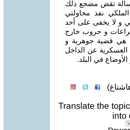
سألة تقض مضجع ذلك
لملكي نفذ محاولتي
ضي و ﻻ يخفى على أحد
صراعات و حروب خارج
، هي قضية جوهرية و
العسكرية عن الداخل
اﻷوضاع في البلد.
اشتاغ)
Translate the topic
into