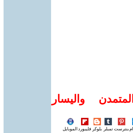
متمدن واليسار
م
بنترست
تمبلر
بلوكر
فليبورد
الموبايل