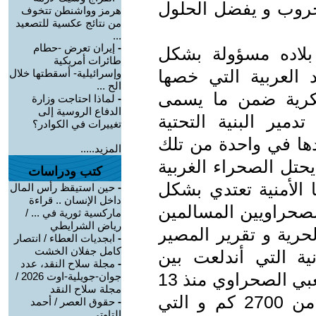
لحروب و يفضل الحلول
هرمز وواشنطن تتخوف
من نتائج عكسية للتصعيد
...
-
إيران تعرض -حطام
 بلاده مسؤولة بشكل
طائرات أمريكية
العربية التي خصها
وإسرائيلية- أسقطتها خلال
الح ...
كرية ضمن ما يسمى
-
لماذا احتاجت وزارة
الدفاع الروسية إلى
دمير البنية التحتية
تغييرات في الكوادر؟
دها في واحدة من تلك
المزيد.....
حتل الصحراء الغربية
كتب ودراسات
اتها اﻷمنية تعتدي بشكل
-
حين استيقظ رأس المال
داخل الإنسان .. قراءة
لصحراويين المسالمين
ماركسية ثورية في ... /
رياض الشرايطي
حرية و تقرير المصير
-
ابجديات العطاء / انتصار
كامل جفلان الخشت
نية التي أندلعت بين
-
مجلة سلاح النقد، عدد
القوات المغربية و جيش التحرير الشعبي الصحراوي منذ 13
جوان-جويلية-اوت 2026 /
مجلة سلاح النقد
نوفمبر 2021 على جبهة تمتد ﻷزيد من 2700 كم و التي
-
حقوق العصر / أحمد
التاوتي