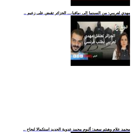
.. مهدي لعريبي: من السينما إلى -مافيا-... الجزائر تقبض على زعيم
.. محمد علام وهيثم سعيد: ألبوم محمد عدوية الجديد استكمالا لنجاح