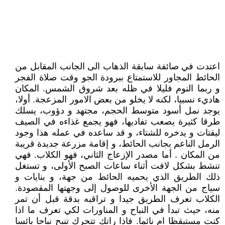
اعتدت في صائفة سابقة الذهاب الى الجانب المقابل من
الحائط المجاور للاستمتاع ببرودة الجو وقت صلاة الفجر
و ربما النوم فليلا في ظله بعد شروق الشمس. المكان
هاديء نسبيا، لكنه لا يخلو من بعض الامور المزعجة. أولا،
يوجد نمل أسود متوسط الحجم، مجتهد و دؤوب، يسلك
طرقا كثيرة يصعب تفاديها، فهو يجمع غذاءه في الصيف
ليقتات و يدخره للشتاء، و قد ساعده في عمله هذا وجود
الرمل الناعم بجانب الحائط، و إقامة مزرعة جديدة قريبة
من المكان . أما مصدر الإزعاج الثاني، فهو الكلاب. فهي
تنشط بشكل لافت أثناء ساعات الصبح الأولى، و تستغل
ذلك الطريق الذي يحميه الحائط من جهة، و بنايات و
سياج من الجهة الأخرى للوصول إلى وجهتها المقصودة.
الكلاب تعرف الطريق جيدا و تراقبه بدقة قبل أن تمر
منه، حيث تبدأ في النباح و المناورات لكي تعرف ما اذا
كنت مستيقظا ام نائما. فاذا راتك تتحرك تنبح نباحا يائسا