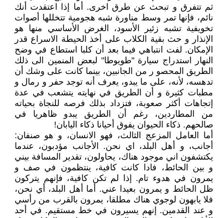
ثم تتفرق و تبحث عن طرق اخرى. أما إذا اعتقدت أنك
نائم، فإنها تمر وسط مناورة شبه هجومية تتخللها أصوات
تخويفية تشبه زئير الأسود، الغرض الأساسي منها هو
الإنذار و حث بقية الكلاب على أخذ الحيطة الاسراع قدر
الإمكان. لفت انتباهي فيما بعد أن كلبا استطاع في وضح
النهار استدراج سيارة "طويوطا" لبعض المنمين الى ذلك
الطريق المحصو ر من الجانبين، بينما كانت على وشك أن
تدهسه، لأنه، على ما يبدو، يعرف أنه توجد حفر و رمال و
مطبات كثيرة و أن الطريق في نهايته يتشعب في عدة
إتجاهات أكثر صعوبة، فتزداد بذلك فرصه للنجاة بحياته
من المطاردين، رغم أن الطريق يبدو ظاهريا في
صالحهم. ذكاء الحيوان يفوق أحيانا ذكاء اليابان!
أما العامل المزعج الثالث، فهو الانسان، و هو صنفان:
أجانب، و أهل البلد، اي نحن. الأجانب مؤدبون، عندما
يكتشفون اني موجود هناك، يحاولون، تقدير المسافة بيني
و بين الحائط، فادا كانت كافية، ينتظمون في صف و
يمرون في هدوء تام. إذا لم تكن كافية، فإنهم يتركون
ظل الحائط و يمرون بعيدا عني. أما أهل البلد، أي نحن،
فلا يابهون لوجوي هناك مطلقا، يمرون بالقرب من رأسي
و عند القدمين. إنهم يسيرون في خط مستقيم. في أحد