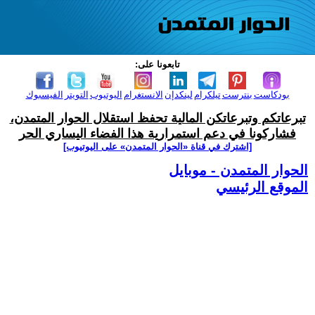
تابعونا على:
بودكاست
بنترست
تيلكرام
لينكدإن
الانستغرام
اليوتيوب
التويتر
الفيسبوك
تبرعاتكم وتبرعاتكن المالية تحفظ استقلال الحوار المتمدن،
فشاركونا في دعم استمرارية هذا الفضاء اليساري الحر
[اشترك في قناة ‫«الحوار المتمدن» على اليوتيوب]
الحوار المتمدن - موبايل
الموقع الرئيسي