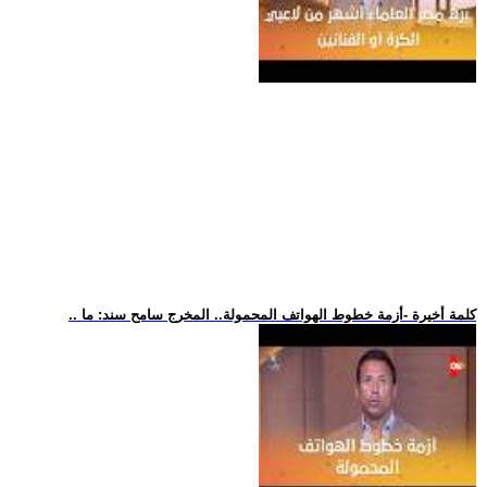
.. كلمة أخيرة -أزمة خطوط الهواتف المحمولة.. المخرج سامح سند: ما