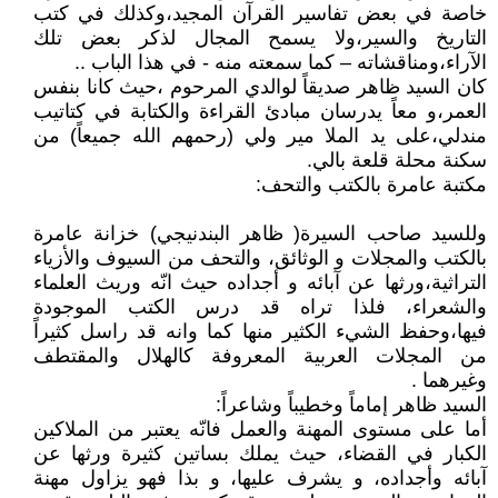
خاصة في بعض تفاسير القرآن المجيد،وكذلك في كتب
التاريخ والسير،ولا يسمح المجال لذكر بعض تلك
الآراء،ومناقشاته – كما سمعته منه - في هذا الباب ..
كان السيد ظاهر صديقاً لوالدي المرحوم ،حيث كانا بنفس
العمر،و معاً يدرسان مبادئ القراءة والكتابة في كتاتيب
مندلي،على يد الملا مير ولي (رحمهم الله جميعاً) من
سكنة محلة قلعة بالي.
مكتبة عامرة بالكتب والتحف:
وللسيد صاحب السيرة( ظاهر البندنيجي) خزانة عامرة
بالكتب والمجلات و الوثائق، والتحف من السيوف والأزياء
التراثية،ورثها عن آبائه و أجداده حيث انّه وريث العلماء
والشعراء، فلذا تراه قد درس الكتب الموجودة
فيها،وحفظ الشيء الكثير منها كما وانه قد راسل كثيراً
من المجلات العربية المعروفة كالهلال والمقتطف
وغيرهما .
السيد ظاهر إماماً وخطيباً وشاعراً:
أما على مستوى المهنة والعمل فانّه يعتبر من الملاكين
الكبار في القضاء، حيث يملك بساتين كثيرة ورثها عن
آبائه وأجداده، و يشرف عليها، و بذا فهو يزاول مهنة