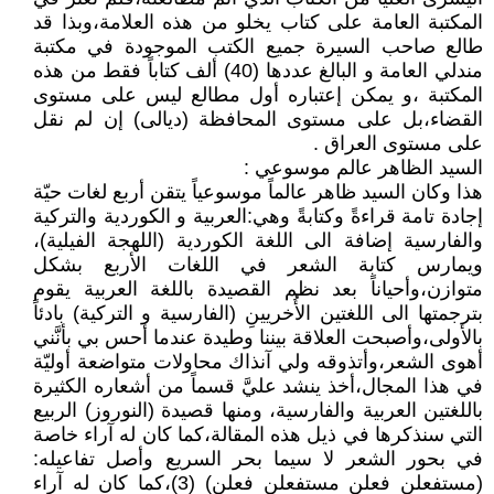
المكتبة العامة على كتاب يخلو من هذه العلامة،وبذا قد
طالع صاحب السيرة جميع الكتب الموجودة في مكتبة
مندلي العامة و البالغ عددها (40) ألف كتاباً فقط من هذه
المكتبة ،و يمكن إعتباره أول مطالع ليس على مستوى
القضاء،بل على مستوى المحافظة (ديالى) إن لم نقل
على مستوى العراق .
السيد الظاهر عالم موسوعي :
هذا وكان السيد ظاهر عالماً موسوعياً يتقن أربع لغات حيّة
إجادة تامة قراءةً وكتابةً وهي:العربية و الكوردية والتركية
والفارسية إضافة الى اللغة الكوردية (اللهجة الفيلية)،
ويمارس كتابة الشعر في اللغات الأربع بشكل
متوازن،وأحياناً بعد نظم القصيدة باللغة العربية يقوم
بترجمتها الى اللغتين الأُخريينِ (الفارسية و التركية) بادئاً
بالأولى،وأصبحت العلاقة بيننا وطيدة عندما أحس بي بأنَّني
أهوى الشعر،وأتذوقه ولي آنذاك محاولات متواضعة أوليّة
في هذا المجال،أخذ ينشد عليَّ قسماً من أشعاره الكثيرة
باللغتين العربية والفارسية، ومنها قصيدة (النوروز) الربيع
التي سنذكرها في ذيل هذه المقالة،كما كان له آراء خاصة
في بحور الشعر لا سيما بحر السريع وأصل تفاعيله:
(مستفعلن فعلن مستفعلن فعلن) (3)،كما كان له آراء