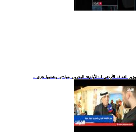
.. وزير الثقافة الأردني لـ«الأيام»: البحرين بقيادتها وشعبها عزي