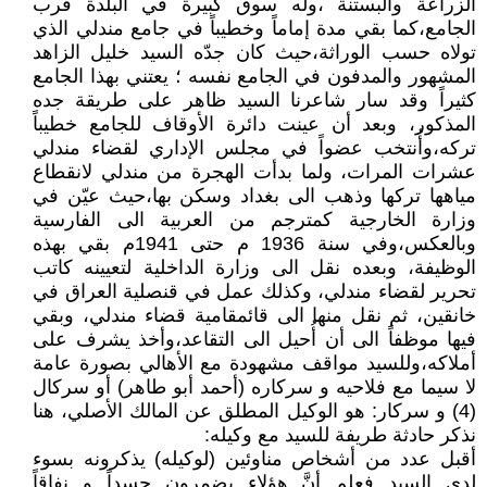
الزراعة والبستنة ،وله سوق كبيرة في البلدة قرب
الجامع،كما بقي مدة إماماً وخطيباً في جامع مندلي الذي
تولاه حسب الوراثة،حيث كان جدّه السيد خليل الزاهد
المشهور والمدفون في الجامع نفسه ؛ يعتني بهذا الجامع
كثيراً وقد سار شاعرنا السيد ظاهر على طريقة جده
المذكور، وبعد أن عينت دائرة الأوقاف للجامع خطيباً
تركه،وأُنتخب عضواً في مجلس الإداري لقضاء مندلي
عشرات المرات، ولما بدأت الهجرة من مندلي لانقطاع
مياهها تركها وذهب الى بغداد وسكن بها،حيث عيّن في
وزارة الخارجية كمترجم من العربية الى الفارسية
وبالعكس،وفي سنة 1936 م حتى 1941م بقي بهذه
الوظيفة، وبعده نقل الى وزارة الداخلية لتعيينه كاتب
تحرير لقضاء مندلي، وكذلك عمل في قنصلية العراق في
خانقين، ثم نقل منها الى قائمقامية قضاء مندلي، وبقي
فيها موظفاً الى أن أُحيل الى التقاعد،وأخذ يشرف على
أملاكه،وللسيد مواقف مشهودة مع الأهالي بصورة عامة
لا سيما مع فلاحيه و سركاره (أحمد أبو طاهر) أو سركال
(4) و سركار: هو الوكيل المطلق عن المالك الأصلي، هنا
نذكر حادثة طريفة للسيد مع وكيله:
أقبل عدد من أشخاص مناوئين (لوكيله) يذكرونه بسوء
لدى السيد فعلم أنَّ هؤلاء يضمرون حسداً و نفاقاً