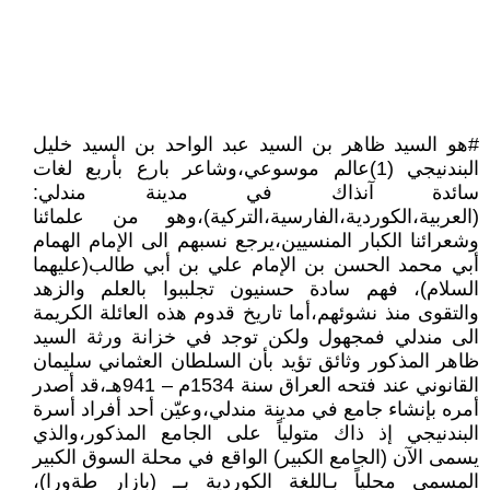
#هو السيد ظاهر بن السيد عبد الواحد بن السيد خليل
البندنيجي (1)عالم موسوعي،وشاعر بارع بأربع لغات
سائدة آنذاك في مدينة مندلي:
(العربية،الكوردية،الفارسية،التركية)،وهو من علمائنا
وشعرائنا الكبار المنسيين،يرجع نسبهم الى الإمام الهمام
أبي محمد الحسن بن الإمام علي بن أبي طالب(عليهما
السلام)، فهم سادة حسنيون تجلببوا بالعلم والزهد
والتقوى منذ نشوئهم،أما تاريخ قدوم هذه العائلة الكريمة
الى مندلي فمجهول ولكن توجد في خزانة ورثة السيد
ظاهر المذكور وثائق تؤيد بأن السلطان العثماني سليمان
القانوني عند فتحه العراق سنة 1534م – 941هـ،قد أصدر
أمره بإنشاء جامع في مدينة مندلي،وعيّن أحد أفراد أسرة
البندنيجي إذ ذاك متولياً على الجامع المذكور،والذي
يسمى الآن (الجامع الكبير) الواقع في محلة السوق الكبير
المسمى محلياً بـاللغة الكوردية بــ (بازار طةورا)،