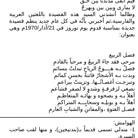
فيم أبقى مذبذباً بين حـق
لا يمارى وبين بين وبهرجْ
وطالما أنشدني السيد هذه القصيدة باللغتين العربية
والفارسية،ثم أخبرني بأنَّه في كل عام جديد ينظم قصيدة
جديدة بمناسبة قدوم يوم نوروز في 21/آذار/1970م وهي
بعنوان:
فصل الربيع
مرحى فقد جاءَ الربيعُ و مرحباً بالقادمِ
فصلٌ بـه هــــوجُ الرياحِ تبدلتْ بنسائمِ
وبدت بـه الأشجارُ فاتنةً بحسنِ كمائمِ
وتبرجـت أغصـانُــها، وتزينتْ ببراعمِ
نصغي لزقزقـةٍ وشدوٍ لا لصفرِ قشاعمِ
أهلاً بـه و بصحوه و بهائـه المتعاظـمِ
أهلاً بـه و بوبلِـه وسحابٍـــه المتراكمِ
فصـل الفتوةِ ،والمفاتنِ والشبابِ العارمِ
ــــــــــــــــــــــــــــــــــــــــــــــــــــــــــــــــــــــــــــــــــــــــ
الهوامش:
1- مندلي تسمى قديماً بـ(بندنيجين)، و منها لقب صاحب
السيرة.