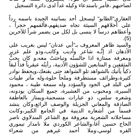
لصاحبهم ،فأمر باستدعاء وكيله غداً لدى دائرة التسجيل
العقاري"الطابو" ليسجل أحد بساتينه الجيدة باسمه رداً
على أخلاقهم السيئة تجاه صديقهم،فألقمهم حجراً ،
وأعطاهم درساً لا ينسى بل لكل من يضمر شراً للآخرين
(5).
والسيد ظاهر المعروف بـ"أبي عدنان" ليس بغريب على
الأذهان اذ إنَّـه شاعر وأديب وكاتب،وذو علم غزير
ومعرفة ممتازة اذا جالستُه وتباحثتُ معه،و كان يحبُّ
المثقفين و المتابعين للشؤون الأدبية، رأيتُه عبقرياً فذاً لبقاً
ذكياً يأتيك بالشواهد تلو الشواهد حتى يقنعك،ويحفظ نوادر
كثيرة،وطرائف مستطرفة وملحاً حلوة،وله مآثر طيبات
في البلد في الجود والسؤدد وله سمعة طيبة ، محمود
السيرة، ومحبوب من العشيرة، جميع السكان يودونه،
وشعره سلس، ذو عبارات منسجمة،ويمتاز بالعاطفة
الصادقة والمعاني الجزيلة والوصف الرائع،وكان ينشد
قسماً من أشعاره الدينية في الجامع الكبير،وكانت
مساجلاته الشعرية معروفة مع الشاعر المندلاوي ناصر
الحاج حسين آغا،والشاعر الكوردي ملا نامدار تيموري
القره لوسي،وملا أحمد غيرهم من شعراء