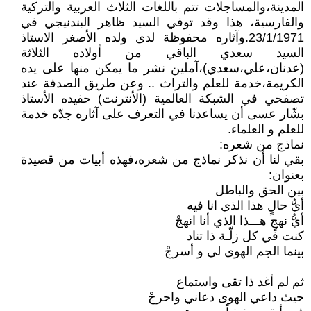
المدينة،والمساجلات تتم باللغات الثلاث العربية والتركية
والفارسية، هذا وقد توفي السيد ظاهر البندنيجي في
23/1/1971.وآثاره محفوظة لدى ولده الأصغر الاستاذ
السيد سعدي الباقي من أولاده الثلاثة
(عدنان،علي،سعدي)،آملين نشر ما يمكن منها على يده
الكريمة،خدمة للعلم والتراث .. وعن طريق الصدفة عند
تصفحي في الشبكة العالمية (الأنترنت) حفيده الأستاذ
بشّار عسى أن يساعدنا في التعرف على آثاره جدّه خدمة
للعلم و العلماء.
نماذج من شعره:
بقي لنا أن نذكر نماذج من شعره،فهذه أبيات من قصيدة
بعنوان:
بين الحق والباطل
أيُّ حالٍ هذا الذي انا فيه
أيُّ نهجٍ هـــذا الذي أنا انهجْ
كنت في كل زلّـة ذا تناد
بينما الجم الهوى لي و أسرجْ
ثم لم أغد ذا تقى واستماع
حيث داعي الهوى دعاني واحرجْ