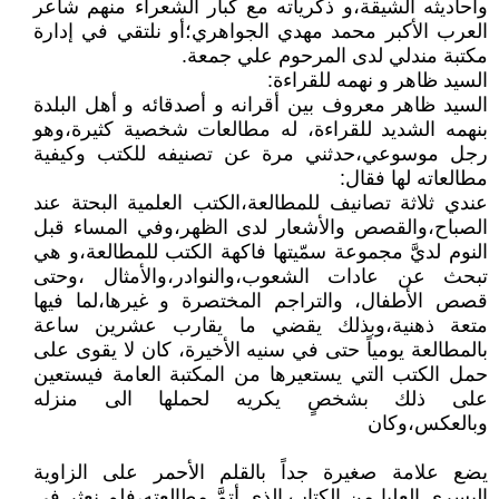
وأحاديثه الشيقة،و ذكرياته مع كبار الشعراء منهم شاعر
العرب الأكبر محمد مهدي الجواهري؛أو نلتقي في إدارة
مكتبة مندلي لدى المرحوم علي جمعة.
السيد ظاهر و نهمه للقراءة:
السيد ظاهر معروف بين أقرانه و أصدقائه و أهل البلدة
بنهمه الشديد للقراءة، له مطالعات شخصية كثيرة،وهو
رجل موسوعي،حدثني مرة عن تصنيفه للكتب وكيفية
مطالعاته لها فقال:
عندي ثلاثة تصانيف للمطالعة،الكتب العلمية البحتة عند
الصباح،والقصص والأشعار لدى الظهر،وفي المساء قبل
النوم لديَّ مجموعة سمّيتها فاكهة الكتب للمطالعة،و هي
تبحث عن عادات الشعوب،والنوادر،والأمثال ،وحتى
قصص الأطفال، والتراجم المختصرة و غيرها،لما فيها
متعة ذهنية،وبذلك يقضي ما يقارب عشرين ساعة
بالمطالعة يومياً حتى في سنيه الأخيرة، كان لا يقوى على
حمل الكتب التي يستعيرها من المكتبة العامة فيستعين
على ذلك بشخصٍ يكريه لحملها الى منزله
وبالعكس،وكان
يضع علامة صغيرة جداً بالقلم الأحمر على الزاوية
اليسرى العليا من الكتاب الذي أتمَّ مطالعته،فلم نعثر في