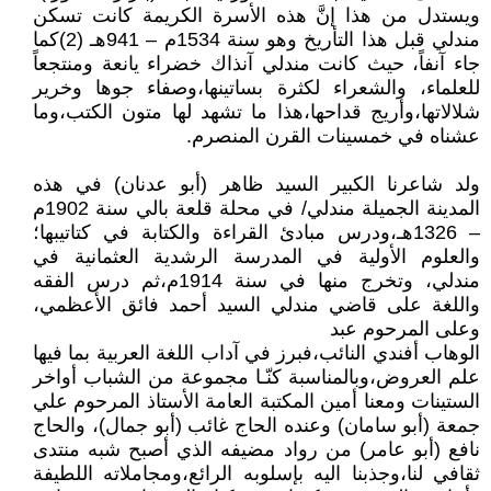
ويستدل من هذا إنَّ هذه الأسرة الكريمة كانت تسكن
مندلي قبل هذا التأريخ وهو سنة 1534م – 941هـ (2)كما
جاء آنفاً، حيث كانت مندلي آنذاك خضراء يانعة ومنتجعاً
للعلماء، والشعراء لكثرة بساتينها،وصفاء جوها وخرير
شلالاتها،وأريج قداحها،هذا ما تشهد لها متون الكتب،وما
عشناه في خمسينات القرن المنصرم.
ولد شاعرنا الكبير السيد ظاهر (أبو عدنان) في هذه
المدينة الجميلة مندلي/ في محلة قلعة بالي سنة 1902م
– 1326هـ،ودرس مبادئ القراءة والكتابة في كتاتيبها؛
والعلوم الأولية في المدرسة الرشدية العثمانية في
مندلي، وتخرج منها في سنة 1914م،ثم درس الفقه
واللغة على قاضي مندلي السيد أحمد فائق الأعظمي،
وعلى المرحوم عبد
الوهاب أفندي النائب،فبرز في آداب اللغة العربية بما فيها
علم العروض،وبالمناسبة كنّـا مجموعة من الشباب أواخر
الستينات ومعنا أمين المكتبة العامة الأستاذ المرحوم علي
جمعة (أبو سامان) وعنده الحاج غائب (أبو جمال)، والحاج
نافع (أبو عامر) من رواد مضيفه الذي أصبح شبه منتدى
ثقافي لنا،وجذبنا اليه بإسلوبه الرائع،ومجاملاته اللطيفة