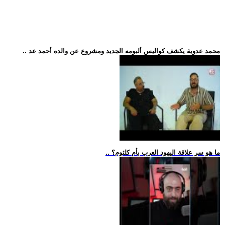
.. محمد عدوية يكشف كواليس ألبومه الجديد ومشروع عن والده أحمد عد
.. ما هو سر علاقة اليهود العرب بأم كلثوم؟