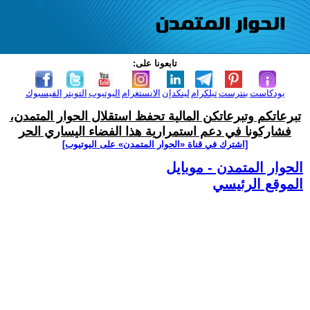
تابعونا على:
بودكاست
بنترست
تيلكرام
لينكدإن
الانستغرام
اليوتيوب
التويتر
الفيسبوك
تبرعاتكم وتبرعاتكن المالية تحفظ استقلال الحوار المتمدن،
فشاركونا في دعم استمرارية هذا الفضاء اليساري الحر
[اشترك في قناة ‫«الحوار المتمدن» على اليوتيوب]
الحوار المتمدن - موبايل
الموقع الرئيسي