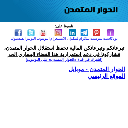
تابعونا على:
بودكاست
بنترست
تيلكرام
لينكدإن
الانستغرام
اليوتيوب
التويتر
الفيسبوك
تبرعاتكم وتبرعاتكن المالية تحفظ استقلال الحوار المتمدن،
فشاركونا في دعم استمرارية هذا الفضاء اليساري الحر
[اشترك في قناة ‫«الحوار المتمدن» على اليوتيوب]
الحوار المتمدن - موبايل
الموقع الرئيسي