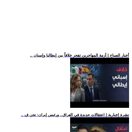
.. أخبار الصباح | أزمة المهاجرين تفجر خلافاً بين إيطاليا وإسبان
.. نشرة إخبارية | اعتقالات جديدة في العراق.. ورئيس إيران: نحن ف