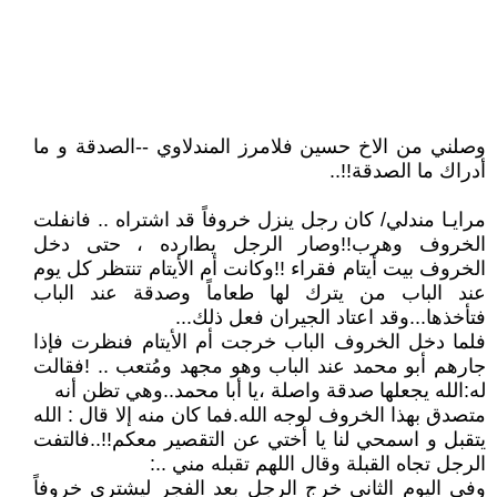
وصلني من الاخ حسين فلامرز المندلاوي --الصدقة و ما
أدراك ما الصدقة!!..
مرايـا مندلي/ ﻛﺎﻥ ﺭﺟﻞ ﻳﻨﺰﻝ ﺧﺮﻭﻓﺎً ﻗﺪ ﺍﺷﺘﺮﺍﻩ .. ﻓﺎﻧﻔﻠﺖ
ﺍﻟﺨﺮﻭﻑ ﻭﻫﺮﺏ!!وصار الرجل ﻳﻄارﺩﻩ ، ﺣﺘﻰ ﺩﺧﻞ
ﺍﻟﺨﺮﻭﻑ ﺑﻴﺖ ﺃﻳﺘﺎﻡ ﻓﻘﺮﺍﺀ !!ﻭﻛﺎﻧﺖ ﺃﻡ ﺍﻷﻳﺘﺎﻡ ﺗﻨﺘﻈﺮ ﻛﻞ ﻳﻮﻡ
ﻋﻨﺪ الباب ﻣﻦ ﻳﺘﺮﻙ ﻟﻬﺎ ﻃﻌﺎﻣﺎً ﻭﺻﺪﻗﺔ ﻋﻨﺪ ﺍﻟﺒﺎﺏ
ﻓﺘﺄﺧﺬﻫﺎ...ﻭﻗﺪ ﺍﻋﺘﺎﺩ ﺍﻟﺠﻴﺮﺍﻥ ﻓﻌﻞ ﺫﻟﻚ...
ﻓﻠﻤﺎ ﺩﺧﻞ ﺍﻟﺨﺮﻭﻑ ﺍﻟﺒﺎﺏ ﺧﺮﺟﺖ ﺃﻡ ﺍلأيتام ﻓﻨﻈﺮﺕ ﻓﺈﺫﺍ
ﺟﺎﺭﻫﻢ ﺃﺑﻮ ﻣﺤﻤﺪ ﻋﻨﺪ ﺍﻟﺒﺎﺏ ﻭﻫﻮ ﻣﺠﻬﺪ ﻭﻣُﺘﻌﺐ .. !فقالت
له:الله يجعلها صدقة واصلة ،يا أبا محمد..وهي تظن أنه
متصدق بهذا الخروف لوجه الله.ﻓﻤﺎ ﻛﺎﻥ ﻣﻨﻪ ﺇﻻ ﻗﺎﻝ : ﺍﻟﻠﻪ
ﻳﺘﻘﺒﻞ و اسمحي لنا يا أختي عن التقصير معكم!!..ﻓﺎﻟﺘﻔﺖ
ﺍﻟﺮﺟﻞ ﺗﺠﺎﻩ ﺍﻟﻘﺒﻠﺔ ﻭﻗﺎﻝ ﺍﻟﻠﻬﻢ ﺗﻘﺒﻠﻪ ﻣﻨﻲ ..:
ﻭﻓﻲ ﺍﻟﻴﻮﻡ ﺍﻟﺜﺎﻧﻲ ﺧﺮﺝ ﺍﻟﺮﺟﻞ ﺑﻌﺪ ﺍﻟﻔﺠﺮ ﻟﻴﺸﺘﺮﻱ ﺧﺮﻭﻓﺎً