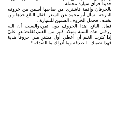
ﺟﺪﻳﺪﺍً ﻓﺮﺃﻯ سيارة محملة
ﺑﺎﻟﺨﺮﻓﺎﻥ ﻭﺍﻗﻔﺔ ﻓﺎﺷﺘﺮﻯ ﻣﻦ ﺻﺎﺣﺒﻬﺎ ﺃﺳﻤﻦ ﻣﻦ ﺧﺮﻭﻓﻪ
ﺍﻟﺒﺎﺭﺣﺔ . سأل أبو محمد عن السعر..ﻓﻘﺎﻝ ﺍﻟﺒﺎﺋﻊ:ﺧﺬﻫﺎ ﻭﻟﻦ
ﻧﺨﺘﻠﻒ ﻓﺤﻤﻞ ﺍﻟﺨﺮﻭﻑ ﺍﻟﺴﻤﻴﻦ ﻟﻠﺴﻴﺎﺭﺓ..
ﻓﻘﺎﻝ ﺍﻟﺒﺎﺋﻊ :ﻫﺬﺍ ﺍﻟﺨﺮﻭﻑ ﺩﻭﻥ ﺛﻤﻦ،ﻭﺍﻟﺴﺒﺐ ﺃﻥ ﺍﻟﻠﻪ
ﺭﺯﻗﻨﻲ ﻫﺬﻩ ﺍﻟﺴﻨﺔ ﺑﻤﻴﻼﺩ ﻛﺜﻴﺮ ﻣﻦ ﺍﻟﻐﻨﻢ،ﻓﻘﻠﺖ:ﻧﺬﺭ ﻋﻠﻲّ
ﺇﺫﺍ ﻛﺜﺮﺕ ﺍﻟﻐﻨﻢ ﺃﻥ ﺃﻋﻄﻲ ﺃﻭﻝ ﻣﺸﺘﺮٍ ﻣﻨﻲ ﺧﺮﻭفاً ﻫﺪﻳﺔ
فهذا نصيبك ..اﻟﺼﺪﻗﺔ وما أدراك ما الصدقة!!..