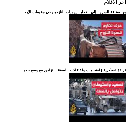
اخر الافلام
.. من صناعة السروج إلى الفخار.. يوميات النازحين في مخيمات الإيو
.. قراءة عسكرية | اقتحامات واعتقالات بالضفة بالتزامن مع وضع حجر