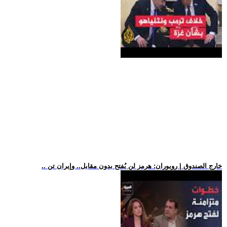
.. خارج الصندوق | رويوران: هرمز لن يُفتح بدون مقابل.. وإيران تن