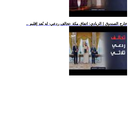
.. خارج الصندوق | الزيادي: اتفاق مكة -تحالف ردعي- له بُعد إقليم