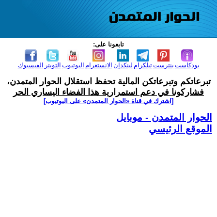
تابعونا على:
بودكاست
بنترست
تيلكرام
لينكدإن
الانستغرام
اليوتيوب
التويتر
الفيسبوك
تبرعاتكم وتبرعاتكن المالية تحفظ استقلال الحوار المتمدن،
فشاركونا في دعم استمرارية هذا الفضاء اليساري الحر
[اشترك في قناة ‫«الحوار المتمدن» على اليوتيوب]
الحوار المتمدن - موبايل
الموقع الرئيسي