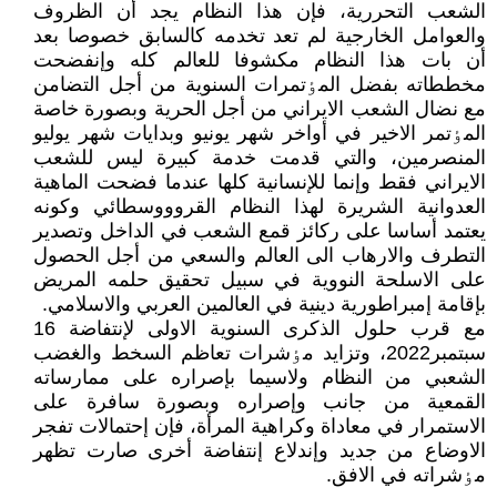
الشعب التحررية، فإن هذا النظام يجد أن الظروف
والعوامل الخارجية لم تعد تخدمه کالسابق خصوصا بعد
أن بات هذا النظام مکشوفا للعالم کله وإنفضحت
مخططاته بفضل المٶتمرات السنوية من أجل التضامن
مع نضال الشعب الايراني من أجل الحرية وبصورة خاصة
المٶتمر الاخير في أواخر شهر يونيو وبدايات شهر يوليو
المنصرمين، والتي قدمت خدمة کبيرة ليس للشعب
الايراني فقط وإنما للإنسانية کلها عندما فضحت الماهية
العدوانية الشريرة لهذا النظام القروووسطائي وکونه
يعتمد أساسا على رکائز قمع الشعب في الداخل وتصدير
التطرف والارهاب الى العالم والسعي من أجل الحصول
على الاسلحة النووية في سبيل تحقيق حلمه المريض
بإقامة إمبراطورية دينية في العالمين العربي والاسلامي.
مع قرب حلول الذکرى السنوية الاولى لإنتفاضة 16
سبتمبر2022، وتزايد مٶشرات تعاظم السخط والغضب
الشعبي من النظام ولاسيما بإصراره على ممارساته
القمعية من جانب وإصراره وبصورة سافرة على
الاستمرار في معاداة وکراهية المرأة، فإن إحتمالات تفجر
الاوضاع من جديد وإندلاع إنتفاضة أخرى صارت تظهر
مٶشراته في الافق.