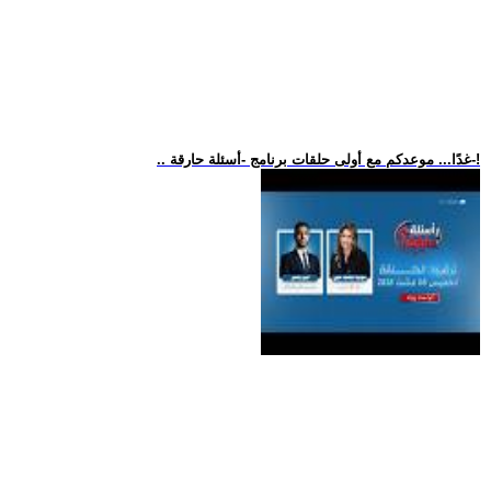
.. غدًا... موعدكم مع أولى حلقات برنامج -أسئلة حارقة-!