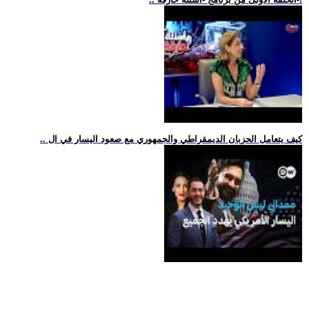
.. كيف يتعامل الحزبان الديمقراطي والجمهوري مع صعود اليسار في ال