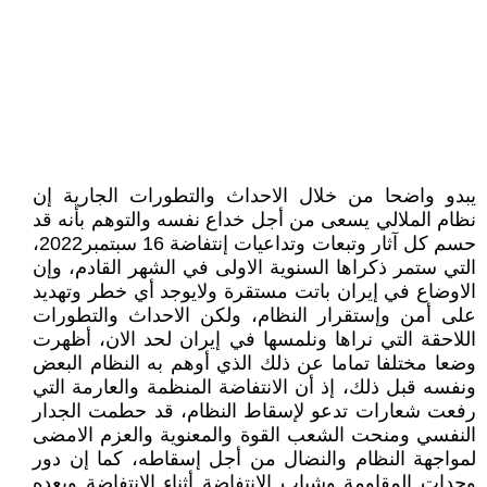
يبدو واضحا من خلال الاحداث والتطورات الجارية إن
نظام الملالي يسعى من أجل خداع نفسه والتوهم بأنه قد
حسم کل آثار وتبعات وتداعيات إنتفاضة 16 سبتمبر2022،
التي ستمر ذکراها السنوية الاولى في الشهر القادم، وإن
الاوضاع في إيران باتت مستقرة ولايوجد أي خطر وتهديد
على أمن وإستقرار النظام، ولکن الاحداث والتطورات
اللاحقة التي نراها ونلمسها في إيران لحد الان، أظهرت
وضعا مختلفا تماما عن ذلك الذي أوهم به النظام البعض
ونفسه قبل ذلك، إذ أن الانتفاضة المنظمة والعارمة التي
رفعت شعارات تدعو لإسقاط النظام، قد حطمت الجدار
النفسي ومنحت الشعب القوة والمعنوية والعزم الامضى
لمواجهة النظام والنضال من أجل إسقاطه، کما إن دور
وحدات المقاومة وشباب الانتفاضة أثناء الانتفاضة وبعده