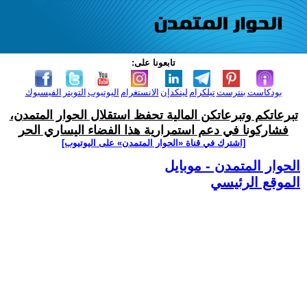
تابعونا على:
بودكاست
بنترست
تيلكرام
لينكدإن
الانستغرام
اليوتيوب
التويتر
الفيسبوك
تبرعاتكم وتبرعاتكن المالية تحفظ استقلال الحوار المتمدن،
فشاركونا في دعم استمرارية هذا الفضاء اليساري الحر
[اشترك في قناة ‫«الحوار المتمدن» على اليوتيوب]
الحوار المتمدن - موبايل
الموقع الرئيسي