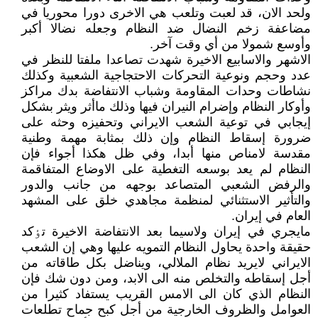
ولحد الان، قد لعبت وتلعب هي الاخرى دورا محوريا في
مضاعفة زخم النضال ضد النظام وجعله نضالا أکبر
وأوسع شمولا من أي وقت آخر.
الاشهر والاسابيع الاخيرة شهدت تصاعدا ملفتا للنظر في
عدد وحجم ونوعية التحرکات الاحتجاجية الشعبية وکذلك
نشاطات وحدات المقاومة وشباب الانتفاضة بدك مراکز
وأوکار النظام وإضرام النيران فيها وذلك ماأثر ويثر بشکل
إيجابي في توعية الشعب الايراني وتحفيزه وحثه على
ضرورة إسقاط النظام وإن ذلك بمثابة مهمة وطنية
مقدسة لامناص منها أبدا، وفي ظل هکذا أجواء فإن
النظام لم يعد بوسعه التغطية على الاوضاع المتفاقمة
والرفض الشعبي المتصاعد بوجهه من جانب والدور
والتأثير الاستثنائي لمنظمة مجاهدي خلق على المشهد
العام في إيران.
مايجري في إيران ولاسيما بعد الانتفاضة الاخيرة تٶکد
حقيقة واحدة يحاول النظام التمويه عليها وهي إن الشعب
الايراني لايريد نظام الملالي، ويناضل بکل طاقاته من
أجل إسقاطه والتخلص منه الى الابد، ومن دون شك فإن
النظام الذي کان الى الامس القريب يستفاد کثيرا من
العوامل والظروف الخارجية من أجل کبح جماح تطلعات