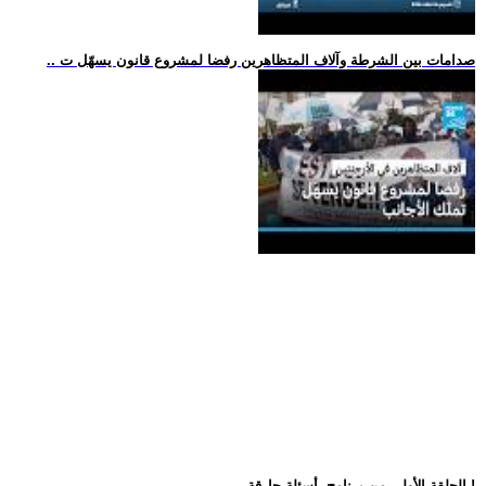
.. صدامات بين الشرطة وآلاف المتظاهرين رفضا لمشروع قانون يسهّل ت
.. الحلقة الأولى من برنامج -أسئلة حارقة-!