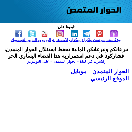
تابعونا على:
بودكاست
بنترست
تيلكرام
لينكدإن
الانستغرام
اليوتيوب
التويتر
الفيسبوك
تبرعاتكم وتبرعاتكن المالية تحفظ استقلال الحوار المتمدن،
فشاركونا في دعم استمرارية هذا الفضاء اليساري الحر
[اشترك في قناة ‫«الحوار المتمدن» على اليوتيوب]
الحوار المتمدن - موبايل
الموقع الرئيسي