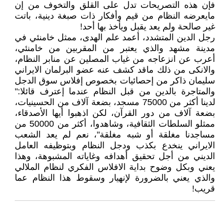
فإن هذه التصريحات تدل على القلق والتخوف من إن
مايعرضه النظام من قيم وأفکار ذات صبغة دينية، باتت
غير صالحة ولم يعد يقبل ويأخذ بها أحد!
رجل الدين المتشدد، أعمد علم الهدى، ممثل خامنئي في
مدينة مشهد والذي يعتبر من المقربين من خامنئي،
أعرب عن انزعاجه من غياب المصلين عن منابر النظام،
والانکى من ذلك ماقد کشف عنه عضو البرلمان الايراني
سليمان ذاکر من إحصائيات بخصوص إفلاس سوق الدجل
والمتاجرة بالدين من قبل النظام عندما إعترف قائلا:"
لدينا أكثر من 75000 مسجد، بضعة آلاف من الحسينيات،
بضعة آلاف من دور القرآن، لكن اذهبوا أيها الأصدقاء،
ممثلو السلطات الثقافية، وشاهدوا، أكثر من 50000 من
مساجدنا مغلقة أو شبه مغلقة"، نعم لم يعد الشعب
الايراني ينخدع بکذب ودجل النظام وبتوظيفه العامل
الديني من أجل تحقيق أهدافه وغاياته المشبوهة، وهذا
يعني وبکل وضوح بداية الافلاس الفکري لنظام الملالي
والذي يعني بالضرورة لإنهيار وسقوط هذا النظام عما
قريب!