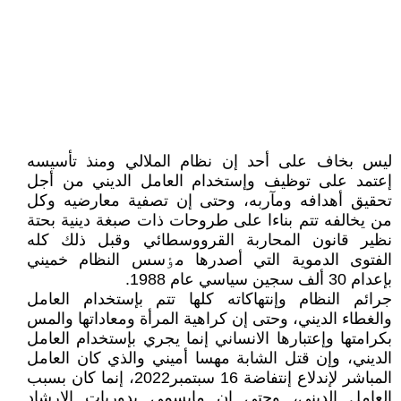
ليس بخاف على أحد إن نظام الملالي ومنذ تأسيسه
إعتمد على توظيف وإستخدام العامل الديني من أجل
تحقيق أهدافه ومآربه، وحتى إن تصفية معارضيه وکل
من يخالفه تتم بناءا على طروحات ذات صبغة دينية بحتة
نظير قانون المحاربة القرووسطائي وقبل ذلك کله
الفتوى الدموية التي أصدرها مٶسس النظام خميني
بإعدام 30 ألف سجين سياسي عام 1988.
جرائم النظام وإنتهاکاته کلها تتم بإستخدام العامل
والغطاء الديني، وحتى إن کراهية المرأة ومعاداتها والمس
بکرامتها وإعتبارها الانساني إنما يجري بإستخدام العامل
الديني، وإن قتل الشابة مهسا أميني والذي کان العامل
المباشر لإندلاع إنتفاضة 16 سبتمبر2022، إنما کان بسبب
العامل الديني، وحتى إن مايسمى بدوريات الارشاد