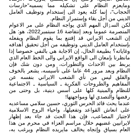
ومايعزم النظام على تشکيله مما يسميه"حارسات
الحجاب"، إنما کله يعود الى إستخدام وتوظيف العامل
الديني من أجل بقاء وإستمرار النظام.
لکن السٶال المهم الذي يواجه النظام على مر الاعوام
المنصرمة عموما وبعد إنتفاضة 16 سبتمبر2022، هو: هل
إن الشعب الايراني قد إقتنع بما يقوم النظام ويفعله
بإستخدام العامل الديني وتوظيفه من أجل تحقيق أهدافه
وغاياته؟ بطبيعة الحال، إن الاجابة هي بالنفي خصوصا إذا
مانظرنا بإمعان الى الواقع الايراني والى الخط العام الذي
يربط بين الاحداث والتطورات، ومن دون شك فإن
النظام وبعد مرور 44 عاما على تأسيسه، يشعر بالخوف
والقلق ليس من نأي الشعب الايراني بنفسه عن
المفاهيم والطروحات الفکرية ـ السياسية ـ الاجتماعية
للنظام والمبنية کلها على أسس دينية، بل وحتى من
رفضها والتصدي لها ومواجهتها!
عندما يحث قائد الحرس الثوري، حسين سلامي مساعديه
على انعاش القواعد وتفعيلها، واحياء الروح الاسلامية
لاجتياز المصاعب، فإن هذا الحث قد جاء بعد إظهار
لايرانيين غضبهم خلال مراسم العزاء في محرم من هذا
العام بسياق وإتجاه يخالف مايريده النظام ويرغب به،