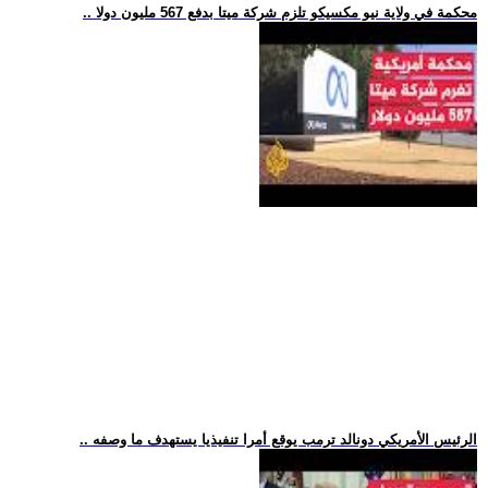
.. محكمة في ولاية نيو مكسيكو تلزم شركة ميتا بدفع 567 مليون دولا
.. الرئيس الأمريكي دونالد ترمب يوقع أمرا تنفيذيا يستهدف ما وصفه