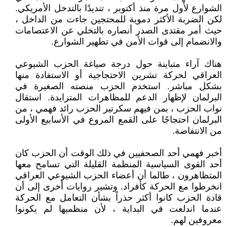
الشوارع لأول مرة منذ أكتوبر ، تنديدًا بالتدخل الأمريكي.
لكن الضربة الأكثر دموية للمحتجين جاءت من الداخل ،
حيث أمر مقتدى الصدر أنصاره بالتخلي عن الاعتصامات
والانضمام إلى قوات الأمن في تطهير الشوارع.
هناك آراء متباينة حول درجة صياغة الحزب الشيوعي
العراقي لحركة تشرين الاحتجاجية أو الاستفادة منها
بشكل مباشر. استخدم الحزب منصته الصغيرة في
البرلمان لإظهار الدعم للمظاهرات المتزايدة. استقال
نواب الحزب ، بمن فيهم سكرتير الحزب رائد فهمي ، من
البرلمان احتجاجًا على القمع المروع في الأسابيع الأولى
من الانتفاضة.
أخبر فهمي أحد الصحفيين في ذلك الوقت أن الحزب كان
أحد القوى السياسية المنظمة القليلة التي تسامح معها
المتظاهرون ، طالما أن أعضاء الحزب الشيوعي العراقي
انخرطوا مع الحركة كأفراد. وتشير روايات أخرى إلى أن
قادة الحزب كانوا أكثر حذراً بشأن التعامل مع الحركة
عندما اندلعت في البداية ، لأن منظميها لم يكونوا
معروفين لهم.