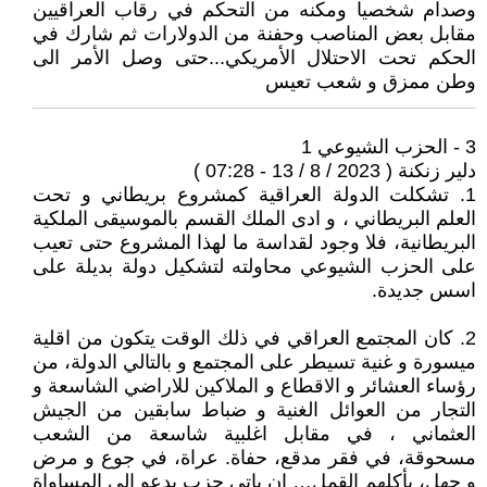
وصدام شخصيا ومكنه من التحكم في رقاب العراقيين
مقابل بعض المناصب وحفنة من الدولارات ثم شارك في
الحكم تحت الاحتلال الأمريكي...حتى وصل الأمر الى
وطن ممزق و شعب تعيس
3 - الحزب الشيوعي 1
دلير زنكنة ( 2023 / 8 / 13 - 07:28 )
1. تشكلت الدولة العراقية كمشروع بريطاني و تحت
العلم البريطاني ، و ادى الملك القسم بالموسيقى الملكية
البريطانية، فلا وجود لقداسة ما لهذا المشروع حتى تعيب
على الحزب الشيوعي محاولته لتشكيل دولة بديلة على
اسس جديدة.
2. كان المجتمع العراقي في ذلك الوقت يتكون من اقلية
ميسورة و غنية تسيطر على المجتمع و بالتالي الدولة، من
رؤساء العشائر و الاقطاع و الملاكين للاراضي الشاسعة و
التجار من العوائل الغنية و ضباط سابقين من الجيش
العثماني ، في مقابل اغلبية شاسعة من الشعب
مسحوقة، في فقر مدقع، حفاة. عراة، في جوع و مرض
و جهل، يأكلهم القمل… ان ياتي حزب يدعو الى المساواة