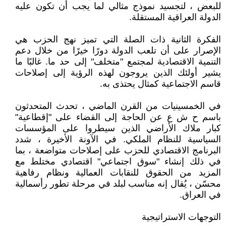
للبعض ، لتجسيد نموذج مثالي لما يجب أن تكون عليه
الدولة العراقية المستقلة.
الفكرة الثانية ذات الصلة التي تميز نهج الحزب هي
الإصرار على أن تلعب الدولة دورًا خيرًا من خلال دعم
التنمية الاقتصادية لمجتمع "متخلف" إلى حد ما. غالبًا ما
يشير أولئك الذين يروجون لهذه الرؤية إلى إصلاحات
قاسم الاجتماعية كمثال يحتذى به.
في الخمسينيات من القرن الماضي ، تحدث المتحدثون
باسم ح ش ع عن الحاجة إلى القضاء على "إقطاعية"
كبار ملاك الأراضي الذين سيطروا على المؤسسات
السياسية للنظام الملكي. في الآونة الأخيرة ، شدد
البرنامج الاقتصادي للحزب على إصلاحات متواضعة ، بما
في ذلك إنشاء "سوق اجتماعي" اقتصادي مختلط مع
المزيد من الحقوق للنقابات العمالية ونظام رفاهية
محسّن ، يُقال إنه مناسب لبلد في مرحلة تطور رأسمالية
في العراق.
التوجهات الاستراتيجية