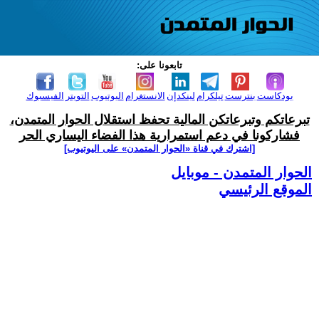
تابعونا على:
بودكاست
بنترست
تيلكرام
لينكدإن
الانستغرام
اليوتيوب
التويتر
الفيسبوك
تبرعاتكم وتبرعاتكن المالية تحفظ استقلال الحوار المتمدن،
فشاركونا في دعم استمرارية هذا الفضاء اليساري الحر
[اشترك في قناة ‫«الحوار المتمدن» على اليوتيوب]
الحوار المتمدن - موبايل
الموقع الرئيسي