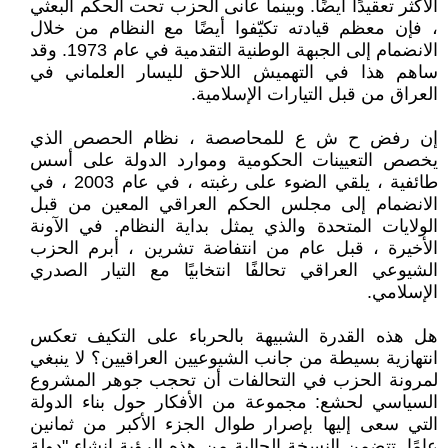
الأكثر تعقيدًا أيضًا. وبينما عانى الحزب تحت الحكم البعثي
، فإن معظم قيادته تكيّفوا أيضًا مع النظام من خلال
الانضمام إلى الجبهة الوطنية التقدمية في عام 1973. وقد
ساهم هذا في التهميش اللاحق لليسار العلماني في
العراق من قبل التيارات الإسلامية.
إن رفض ح ش ع للمحاصصة ، نظام الحصص الذي
يخصص التعيينات الحكومية وموارد الدولة على أسس
طائفية ، يلقي الضوء على رغبته ، في عام 2003 ، في
الانضمام إلى مجلس الحكم العراقي المعين من قبل
الولايات المتحدة والذي يمثل بداية النظام. في الآونة
الأخيرة ، قبل عام من انتفاضة تشرين ، أبرم الحزب
الشيوعي العراقي تحالفًا انتخابيًا مع التيار الصدري
الإسلامي.
هل هذه القدرة الشبيهة بالحرباء على التكيف تعكس
انتهازية بسيطة من جانب الشيوعيين العراقيين؟ لا ينبغي
لمرونة الحزب في التحالفات أن تحجب جوهر المشروع
السياسي لحشع: مجموعة من الأفكار حول بناء الدولة
التي سعى إليها بإصرار طوال الجزء الأكبر من ثمانين
عامًا. تتضمن النسخة الحالية من هذه الرؤية إنشاء "دولة