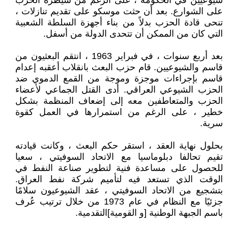
شيوعيين في الحكومة ، على الرغم من سيطرة الحزب
على الشوارع. بعد أن حثت موسكو على تقديم تنازلات ،
تنحى قادة الحزب بدلاً من بناء أجهزة السلطة الشعبية
التي كان من الممكن أن تتحدى الدولة من أسفل.
بعد أربع سنوات ، في فبراير 1963 ، انتقم البعثيون من
قاسم والشيوعيين. قام حزب البعث بانقلاب أعقبه إعدام
قاسم بإجراءات موجزة وموجة من القمع الدموي ضد
الحزب الشيوعي العراقي. أدى القتل الجماعي لأعضاء
الحزب والمتعاطفين معه إلى إضعاف المنظمة بشكل
خطير ، على الرغم من استمرارها في العمل كقوة
سرية.
بحلول نهاية العقد ، استقر حكم البعث ، وكانت قيادته
تقيم تحالفا دبلوماسيا مع الاتحاد السوفيتي ، سعيا
للحصول على مساعدة فنية لتطوير صناعة النفط في
الوقت الذي تستعد فيه لتأميم شركة نفط العراق.
بتشجيع من الاتحاد السوفيتي ، عقد الشيوعيون سلامًا
جزئيًا مع النظام في عام 1973 من خلال ترتيب عُرف
باسم الجبهة الوطنية [و القومية]التقدمية.