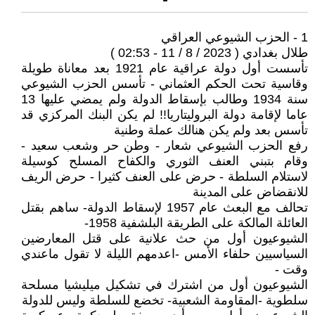
1 - الحزب الشيوعي العراقي
طلال بغدادي ( 2023 / 8 / 11 - 02:53 )
تأسست أول دولة عراقية عام 1921 بعد معاناة طويلة
وقاسية تحت الحكم العثماني - تأسس الحزب الشيوعي
سنة 1934 وطالب بإسقاط الدولة ولم يمضي عليها 13
عاما لإقامة دولة البروليتاريا!! لم يكن البنك المركزي قد
تأسس بعد ولم يكن هنالك عملة وطنية
رفع الحزب الشيوعي شعار - وطن حر وشعب سعيد -
وقام بتبني العنف الثوري والكفاح المسلح كوسيلة
لاستلام السلطة - حرض على العنف كثيرا - حرض الريف
للانقضاض على المدينة
تحالف مع البعث عام 1957 لإسقاط الدولة- ساهم بقتل
العائلة المالكة على الطريقة البلشفية 1958-
الشيوعيون أول من حث علانية على قتل المعارضين
السياسيين حلفاء الأمس -اعدمهم الليلة لا تقول ماعندي
وقت -
الشيوعيون أول من اشترك في تشكيل ميليشيا مسلحة
سلطوية -المقاومة الشعبية- تخضع للسلطة وليس للدولة