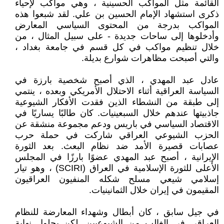
القائمة مثل المواكب الحسينية ، وهي مواكب لإحياء
ذكرى استشهاد الإمام الحسين بن علي. لقد شبعوا هذه
المواكب بدرجة من المحتوى السياسي المعارض
وأدخلوها إلى ساحات جديدة - على سبيل المثال ، من
خلال تنظيم مواكب في كل قسم في جامعة بغداد ،
والتي أصبحت مظاهرات شوارع بديلة.
عادل عبد المهدي ، الذي أصبح شخصية بارزة في
السياسة العراقية أثناء الاحتلال الأمريكي وبعده ، ينتمي
إلى طبقة من النشطاء الذين فقدت الأفكار الشيوعية
جاذبيتها عندهم خلال السبعينيات. كان طالبًا يساريًا في
الاقتصاد السياسي في باريس ودعم مجموعة منشقة عن
الحزب الشيوعي العراقي شاركت في حملة حرب
عصابات قصيرة الأمد ضد نظام البعث. بعد الثورة
الإيرانية ، أصبح عبد المهدي عضوًا بارزًا في المجلس
الأعلى للثورة الإسلامية في العراق (SCIRI) ، وهو تيار
إسلامي شيعي مسلح شكله المنفيون العراقيون
المقيمون في إيران خلال الثمانينيات.
في جيل سابق ، كان أبطال وشهداء المعارضة للنظام
العراقي في الغالب من الشيوعيين. لكن بحلول نهاية