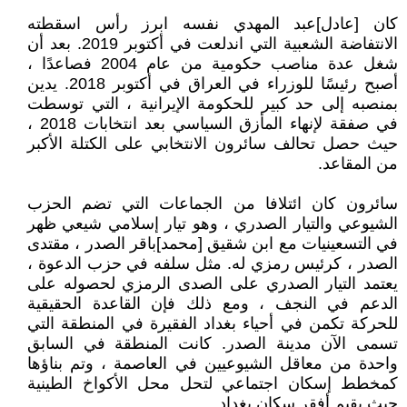
كان [عادل]عبد المهدي نفسه ابرز رأس اسقطته
الانتفاضة الشعبية التي اندلعت في أكتوبر 2019. بعد أن
شغل عدة مناصب حكومية من عام 2004 فصاعدًا ،
أصبح رئيسًا للوزراء في العراق في أكتوبر 2018. يدين
بمنصبه إلى حد كبير للحكومة الإيرانية ، التي توسطت
في صفقة لإنهاء المأزق السياسي بعد انتخابات 2018 ،
حيث حصل تحالف سائرون الانتخابي على الكتلة الأكبر
من المقاعد.
سائرون كان ائتلافا من الجماعات التي تضم الحزب
الشيوعي والتيار الصدري ، وهو تيار إسلامي شيعي ظهر
في التسعينيات مع ابن شقيق [محمد]باقر الصدر ، مقتدى
الصدر ، كرئيس رمزي له. مثل سلفه في حزب الدعوة ،
يعتمد التيار الصدري على الصدى الرمزي لحصوله على
الدعم في النجف ، ومع ذلك فإن القاعدة الحقيقية
للحركة تكمن في أحياء بغداد الفقيرة في المنطقة التي
تسمى الآن مدينة الصدر. كانت المنطقة في السابق
واحدة من معاقل الشيوعيين في العاصمة ، وتم بناؤها
كمخطط إسكان اجتماعي لتحل محل الأكواخ الطينية
حيث يقيم أفقر سكان بغداد.