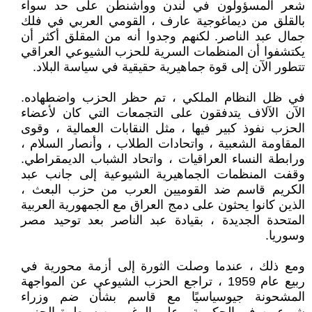
شعر المسؤولون في لندن وواشنطن على حد سواء
بالقلق من ديماغوجية عارف ، القومي العربي في فلك
جمال عبد الناصر. لكنهم وجدوا أنه من المقلق أكثر أن
يكتشفوا أن المنظمات السرية للحزب الشيوعي العراقي
تتطور الآن إلى قوة جماهيرية حقيقية في سياسة البلاد.
في ظل النظام الملكي ، تم حظر الحزب واضطهاده.
الآن الآلاف يتدفقون على التجمعات التي كان لأعضاء
الحزب نفوذ كبير فيها ، مثل النقابات العمالية ، وقوى
المقاومة الشعبية ، واتحادات الطلاب ، وأنصار السلام ،
ورابطة النساء العراقيات ، واتحاد الشباب الديمقراطي.
وقفت المنظمات الجماهيرية الشيوعية إلى جانب عبد
الكريم قاسم ضد القوميين العرب من حزب البعث ،
الذين كانوا يحثون على دمج العراق مع الجمهورية العربية
المتحدة الجديدة ، بقيادة عبد الناصر بعد توحيد مصر
وسوريا.
ومع ذلك ، عندما وصلت الثورة إلى أزمة محورية في
ربيع عام 1959 ، تراجع الحزب الشيوعي عن المواجهة
المشحونة جيوسياسيًا مع قاسم بشأن ضم وزراء