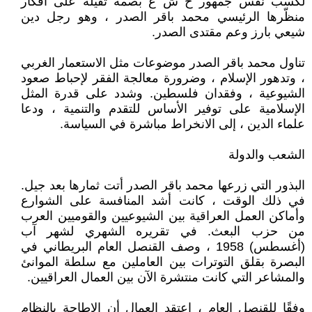
لكسب نفس جمهور ح ش ع بصمة ثقيلة على أفكار
منظّرها الرئيسي محمد باقر الصدر ، وهو رجل دين
شيعي بارز وعم مقتدى الصدر.
تناول محمد باقر الصدر موضوعات مثل الاستعمار الغربي
، وتدهور الإسلام ، وضرورة معالجة الفقر لإحباط صعود
الشيوعية ، وفقدان فلسطين. وشدد على قدرة المثل
الإسلامية على توفير الأساس للتقدم والتنمية ، ودعا
علماء الدين ، إلى الانخراط مباشرة في السياسة.
الشعب والدولة
البذور التي زرعها محمد باقر الصدر أتت ثمارها بعد جيل.
في ذلك الوقت ، كانت أشد المنافسة على الشوارع
وأماكن العمل العراقية بين الشيوعيين والقوميين العرب
من حزب البعث. في تقريره الشهري لشهر آب
(أغسطس) 1958 ، وصف القنصل العام البريطاني في
البصرة بقلق التوترات بين العاملين مع سلطة الموانئ
والمشاعر التي كانت منتشرة الآن بين العمال العراقيين.
وفقًا للقنصل العام ، اعتقد العمال أن الإطاحة بالنظام