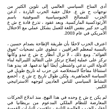
أدى المناخ السياسي العالمي إلى تلوين الكثير من
توجهات ح ش ع. خلال حقبة الحرب الباردة ، أذعن
الحزب للمصالح الجيوسياسية السوفيتية باسم
الأرثوذكسية الماركسية. وبعد عقود ، تذرع قادة ح ش ع
إلى حد كبير بنفس اللغة للعمل بشكل عملي مع الاحتلال
الأمريكي في عام 2003.
اعترف الحزب لاحقًا بأن طريقة الإطاحة بصدام حسين ،
بالنسبة لمعظم العراقيين ، تنطوي على تضحيات "تفوق
الفوائد". ومع ذلك ، لا تزال أنظار ح ش ع تبدو وكأنها
تركز على عملية إصلاح ترتكز على التقاليد الليبرالية لبناء
الدولة التي تدعي واشنطن أيضًا أنها تدعمها. قد يبدو هذا
استنتاجًا مفاجئًا لاستخلاصه عن حزب له تاريخ طويل في
السياسة الجماهيرية. ولكن طوال تاريخ ح ش ع ، أخضع
النشاط السياسي للناس العاديين لتوجهه الاستراتيجي
الكبير.
لم يكن ح ش ع وحده في هذا النهج. منذ اندلاع الحركات
المعارضة للنظام الملكي المدعوم من بريطانيا في
أعقاب الحرب العالمية الثانية ، تنافست التيارات القومية