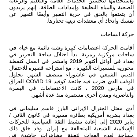
واستخدامها لتحسين الخدمات العامة والتعليم والرعاية
الصحية والمياه النظيفة وإمدادات الطاقة. إنهم يريدون
أن يتمتعوا بالحق في حرية التعبير وأيضًا التعبير عن
نفسك واتخاذ أي معتقدات دينية تختارها.
حركة الساحات
أقامت الحركة اعتصامات كبيرة وشبه دائمة مع خيام في
ساحات مركزية رمزية. بدأ احتلال ساحة التحرير في
بغداد في أوائل أكتوبر 2019 واستمر في العمل كنقطة
محورية للمسيرات الكبيرة ، مع استراحة قصيرة للاحتفال
الديني الشيعي في عاشوراء منتصف الشهر. بحلول
الوقت الذي ضرب فيه جائحة كوفيد COVID-19 العراق
في مارس 2020 ، كانت الاعتصامات في البصرة
والناصرية ومدن أخرى مستمرة منذ عدة أشهر.
أدى مقتل الجنرال الإيراني البارز قاسم سليماني في
بغداد بضربة أمريكية بطائرة مسيرة في كانون الثاني /
يناير 2020 إلى إعادة تنشيط الثقة السياسية للحركات
الإسلامية الشيعية المتحالفة مع إيران. وقد خلق ذلك
مساحة لهذه القوات لتعبئة مظاهرات حاشدة في