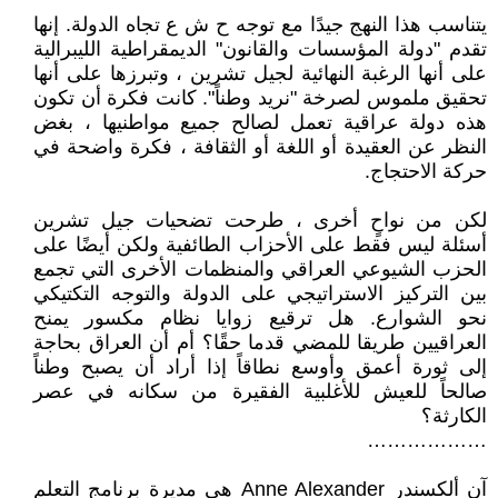
يتناسب هذا النهج جيدًا مع توجه ح ش ع تجاه الدولة. إنها
تقدم "دولة المؤسسات والقانون" الديمقراطية الليبرالية
على أنها الرغبة النهائية لجيل تشرين ، وتبرزها على أنها
تحقيق ملموس لصرخة "نريد وطناً". كانت فكرة أن تكون
هذه دولة عراقية تعمل لصالح جميع مواطنيها ، بغض
النظر عن العقيدة أو اللغة أو الثقافة ، فكرة واضحة في
حركة الاحتجاج.
لكن من نواحٍ أخرى ، طرحت تضحيات جيل تشرين
أسئلة ليس فقط على الأحزاب الطائفية ولكن أيضًا على
الحزب الشيوعي العراقي والمنظمات الأخرى التي تجمع
بين التركيز الاستراتيجي على الدولة والتوجه التكتيكي
نحو الشوارع. هل ترقيع زوايا نظام مكسور يمنح
العراقيين طريقا للمضي قدما حقًا؟ أم أن العراق بحاجة
إلى ثورة أعمق وأوسع نطاقاً إذا أراد أن يصبح وطناً
صالحاً للعيش للأغلبية الفقيرة من سكانه في عصر
الكارثة؟
………………
آن ألكسندر Anne Alexander هي مديرة برنامج التعلم