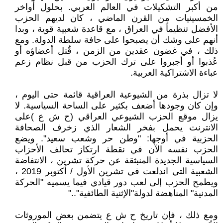
من أكبر التشكيلات في العالم العربي. بحلول أواخر
الخمسينيات من القرن الماضي ، كان لديهم الحزب
الأفضل تنظيماً في العراق ، مع قاعدة شعبية قوية ، وبدا
أنهم على وشك أن يصبحوا على حافة سلطة الدولة. ومع
ذلك ، في غضون عقدين من الزمن ، قُتل أعضاؤه أو
عُذبوا أو أجبروا على ترك الحزب من قبل نظام زعم
عباءة الاشتراكية العربية.
لا تزال بذرة من الشيوعية العراقية قائمة حتى اليوم ،
وإن كان وجودها أضعف بكثير على الساحة السياسية. لا
يزال موقع الحزب الشيوعي العراقي (ح ش ع )على
الانترنت يحمل بفخر الشعار الذي زخرف الصحافة
الحزبية في أوجها: "وطن حر وشعب سعيد". ويضع
الحزب نفسه الآن في نقطة ارتكاز تحالف الأحزاب
السياسية الجديدة المنبثقة عن حركة تشرين ، الانتفاضة
الشعبية التي اندلعت في تشرين الأول / أكتوبر 2019 ،
ويطمح الحزب إلى لعب دور قيادي فيما يسميه "الحركة
المدنية" المناهضة لدولة"الإثنية الطائفية".."
ومع ذلك ، فإن تاريخ ح ش ع يتضمن بعض الموروثات