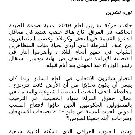
ثورة تشرين
جاءت حركة تشرين لعام 2019 بمثابة صدمة للطبقة
الحاكمة في العراق. كان هناك غضب شديد في معاقل
الدعوة القديمة في النجف وكربلاء. وغضب المتظاهرون
من عنف الشرطة الذي أودى بحياة مئات المتظاهرين
الشباب في جميع أنحاء البلاد ، وأضرموا النار في
القنصلية الإيرانية في النجف في نهاية نوفمبر. استقال
رئيس الوزراء عبد المهدي بعد أيام قليلة.
انتصار سائرون الانتخابي في العام السابق ربما كان
ينبغي أن يكون تحذيرًا من أن الأرض كانت تتزحزح .
محافظة النجف انتخبت الناشطة الشيوعية والمعلمة في
مجال حقوق المرأة سهاد الخطيب. تم الترحيب
بالمسؤولين الحكوميين الذين جاؤوا لافتتاح الملعب
الدولي الجديد للمدينة في مايو 2018 بصيحات الاستهجان
وصرخات "أنتم جميعًا لصوص!"
وشهد الجنوب العراقي الذي تسكنه أغلبية شيعية