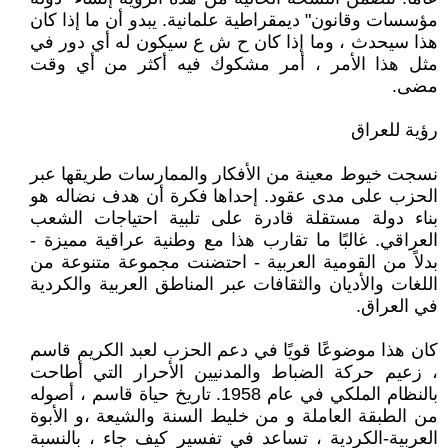
مؤسسات وقانون" ديمقراطية علمانية. يبدو أن ما إذا كان
هذا سيحدث ، وما إذا كان ح ش ع سيكون له أي دور في
مثل هذا الأمر ، أمر مشكوك فيه أكثر من أي وقت
مضى.
رؤية للعراق
نسجت خيوط معينة من الأفكار والممارسات طريقها عبر
الحزب على مدى عقود. إحداها فكرة أن هدف نضاله هو
بناء دولة مستقلة قادرة على تلبية احتياجات الشعب
العراقي. غالبًا ما تقارب هذا مع وطنية عراقية مميزة -
بدلاً من القومية العربية - احتضنت مجموعة متنوعة من
اللغات والأديان والثقافات عبر المناطق العربية والكردية
في العراق.
كان هذا موضوعًا قويًا في دعم الحزب لعبد الكريم قاسم
، زعيم حركة الضباط والمدنيين الأحرار التي أطاحت
بالنظام الملكي في عام 1958. تاريخ حياة قاسم ، أصوله
من الطبقة العاملة و من خليط السنة والشيعة ،و الأبوة
العربية-الكردية ، تساعد في تفسير كيف جاء ، بالنسبة