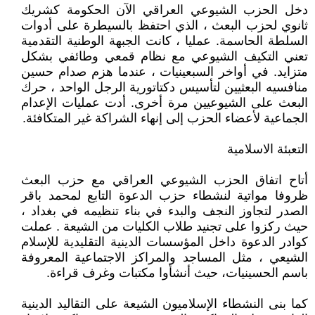
دخل الحزب الشيوعي العراقي الآن الحكومة كشريك
ثانوي لحزب البعث ، الذي احتفظ بالسيطرة على أدوات
السلطة الحاسمة. عمليا ، كانت الجبهة الوطنية التقدمية
تعني التكيف الشيوعي مع نظام قمعي وطائفي بشكل
متزايد. في أواخر السبعينيات ، عندما هزم صدام حسين
منافسيه البعثيين لتأسيس دكتاتورية الرجل الواحد ، حرك
البعث على الشيوعيين مرة أخرى. أدت عمليات الإعدام
الجماعية لأعضاء الحزب إلى إنهاء الشراكة غير المتكافئة.
التعبئة الاسلامية
أتاح اتفاق الحزب الشيوعي العراقي مع حزب البعث
ظروفا مواتية لنشطاء حزب الدعوة التابع لمحمد باقر
الصدر لتجاوز النجف والبدء في بناء تنظيمه في بغداد ،
حيث ركزوا على تجنيد طلاب الكليات من الشيعة . عملت
كوادر الدعوة داخل المؤسسات الدينية التقليدية للإسلام
الشيعي ، مثل المساجد والمراكز الاجتماعية المعروفة
باسم الحسينيات، حيث أنشأوا مكتبات وغرف قراءة.
كما بنى النشطاء الإسلاميون الشيعة على التقاليد الدينية