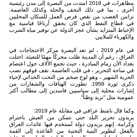
مظاهرات في 2018 امتدت من البصرة إلى مدن رئيسية
أخرى ، بما في ذلك النجف والحلة وكذلك العاصمة.
تزامن الغضب من نقص فرص العمل للسكان المحليين
في قطاع النفط الذي كان يحقق أرباحًا قياسية مع
الإحباط المتزايد بشأن عجز الدولة عن توفير مياه الشرب
والكهرباء للملايين.
في عام 2019 ، لم تعد البصرة مركز الاحتجاجات في
العراق ، رغم أن المدينة ظلت محركًا مهمًا للتعبئة. احتلت
بغداد الآن زمام المبادرة ، حيث تجمع الآلاف حول اعتصام
في ساحة التحرير ، في قلب العاصمة. تقف فوقهم نصب
الحرية الشهير ، وهو لوح ضخم من النحت الحداثي لإحياء
ذكرى ثورة 1958. تطورت الهتافات والشعارات من
إشارات محلية إلى سياسيين فاسدين إلى مطالب أكثر
عمومية مثل "نريد وطناً".
وكما قال ناشط عراقي في مقابلة عام 2019:
يريدون تحرير البلد حتى نتمكن من العيش باحترام
وكرامة. إنهم يريدون دولة تُستخدم فيها عائدات العراق
بالفعل لتطوير البنية التحتية من القاعدة إلى القمة