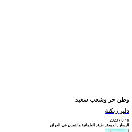
وطن حر وشعب سعيد
دلير زنكنة
2023 / 8 / 9
اليسار ,الديمقراطية, العلمانية والتمدن في العراق