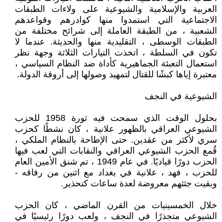
العربية والإسلامية والشيوعية على ولاءات الطبقات
الاجتماعية التي استمدوا منها كوادرهم وقواعدهم
الشعبية ، من الطبقة العاملة إلى شرائح مختلفة من
الطبقات الوسطى ، التقليدية منها والحديثة. عندما لا
تكون في السلطة ، اتخذت التيارات الثلاثة وجهة نظر
استعمال التعبئة الجماهيرية كأداة ضد النظام السياسي ،
معتبرة إياها كبشًا للقتال لتمهيد وصولها إلى أروقة الدولة.
الشيوعية في النجف
بحلول الوقت الذي سمحت فيه ثورة 1958 للحزب
الشيوعي العراقي بالظهور علانية ، كان نشطًا كحزب
سري لأكثر من عقدين. حتى الإطاحة بالنظام الملكي ،
قُمع الحزب الشيوعي العراقي والنقابات التي لعب فيها
الحزب دورًا قياديًا. في عام 1949 ، تم شنق الأمين العام
للحزب ، فهد ، علانية في بغداد مع اثنين من رفاقه -
وبقيت جثثهم معروضة لعدة ساعات كتحذير.
خلال الخمسينيات من القرن الماضي ، كان الحزب
الشيوعي متجذرًا في النجف ، ولعب دورًا رئيسيًا في