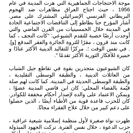
موجة الاحتجاجات الجماهيرية التي هزت المدينة في عام
1956 ، حيث اجتاح العراق مظاهرات ضد الهجوم
البريطاني الفرنسي الإسرائيلي المشترك على مصر.
أشار المؤرخ حنا بطاطو إلى التناقضات الاجتماعية الحادة
في المدينة خلال الخمسينيات من القرن الماضي والتي
أوجدت أرضًا خصبة للتقدم الشيوعي: "كانت النجف ، كما
كانت منذ قرون ، مقرًا للثروة الجائرة والفقر المدقع [و].
. في نفس الوقت ؛. مركزًا للتقاليد الدينية الأكثر عنادًا و
خميرة للأفكار الثورية الأكثر تقدمًا ".
كان الشيوعيون متجذرين بقوة في تقاطع جيل الشباب
من العائلات الدينية ، والطبقة الوسطى التقليدية ،
والطبقة الوسطى الحديثة في المدينة. كما كانت لهم صلة
قيّمة بالقضاء المحلي: كان ابن قاضي المدينة عضوًا ،
ويمكن الاعتماد على والده لإصدار أحكام مخففة للكوادر.
كان للحزب قاعدة قوية من الأطباء أيضًا ، الذين حصلوا
على دعم كبير من خلال علاج الفقراء مجانًا.
ظهرت نواة صغيرة لأول منظمة إسلامية شيعية عراقية ،
حزب الدعوة ، خلال نفس الفترة. تركت الجهود المبذولة