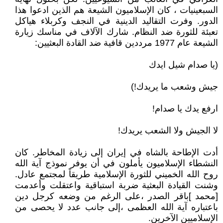
السبعينيات ، كان الإسلاميون الشيعة هم الذين ادعوا هذا
الدور. وفرت التقاليد الدينية في النجف وكربلاء هياكل
تعبئة للثورة ضد النظام. شارك الآلاف في مناسك زيارة
الشيعة عام 1977 مرددين قافية ضد القادة البعثيين:
(يا صدام شيل ايدك
جيش وشعب ما يريدك!)
ارفع يدك يا صدام!
لا الجيش ولا الشعب يريدك!
أدت الإطاحة بالشاه في إيران إلى زيادة المخاطر. كان
النشطاء الإسلاميون يأملون في أن يوفر نموذج آية الله
روح الله الخميني للثورة الإسلامية طريقاً لمجتمع عادل.
وشنت القيادة البعثية ضربة استباقية واعتقلت وأعدمت
[محمد ]باقر الصدر ،على الرغم من وضعه كرجل دين
باعتباره آية الله العظمى ،إلى جانب عدد لا يحصى من
الإسلاميين الآخرين.