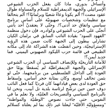
وأتساءل بدوري، ماذا كان يفعل الحزب الشيوعي
الإسرائيلي والجبهة الديمقراطية للسلام والمساواة طوال
عقود مضت؟! ألم يكونا وعاءً شعبيًا وبرلمانيًا؟! ألم يتحالفا
مع تنظيمات وشخصيات صهيونيّة على أساس برنامج
سياسي واتفاق حد أدنى؟!. وحتّى لا يعتقدنّ أحد بأنني
أتجنّى على الحزب الشيوعي وكوادره، فإن دخول منظمة
"الفهود السود" بقيادة النائب السابق في برلمان الكيان
تشارلي بيطون إلى الجبهة كانت ضمن هذه الرؤية
الإستراتيجيّة، وحين انفضّت هذه الشراكة عاد إلى مكانه
الطبيعي في قائمة حزب الليكود الصهيوني اليميني. فما
جديد أيمن؟!
للأمانة التاريخيّة وللإنصاف السياسي أن الحزب الشوعي
الإسرائلي والجبهة الديمقراطيّة لم يُسقطا يومًا حق
العودة إلى الداخل الفلسطيني من برنامجهما، حتّى لو
بثمن تحالف أوسع، وكان بمثابة حجر أساس، وإسقاط
حق العودة لدى بعض قياداتهما كان فرديًا كما فعل النائب
دوف حنين حين ترشّح لرئاسة بلدية تل أبيب، ونحن لنا
بالبرنامج السياسي والتصريحات العلنيّة، ولا نعلم ما في
النفوس، حتى جاءت نصوص "الوطنيّة والمواطنة"
"ومسؤوليّة الأقليّة" ليعلنا غير ذلك بما لم يعلناه كسلالم