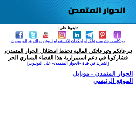
تابعونا على:
بودكاست
بنترست
تيلكرام
لينكدإن
الانستغرام
اليوتيوب
التويتر
الفيسبوك
تبرعاتكم وتبرعاتكن المالية تحفظ استقلال الحوار المتمدن،
فشاركونا في دعم استمرارية هذا الفضاء اليساري الحر
[اشترك في قناة ‫«الحوار المتمدن» على اليوتيوب]
الحوار المتمدن - موبايل
الموقع الرئيسي