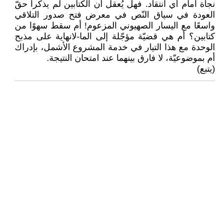
نجاة أمام أي انتقاد. فهل يُعقل أن الكتابين لم يذكرا حقّ
العودة في سياق النّص في معرض فتح صدور التلاقي
واسعًا مع اليسار الصهيوني المزعوم! أم سقط سهوًا من
كتابين؟ أم هي قضيّة مؤجّلة إلى الما-لانهاية على مذبح
الوحدة مع هذا التيار في خدمة المشروع الأشمل، بإدراك
أم بموضوعيّة، لا فارق بينهما عند امتحان النتيجة.
(يتبع)