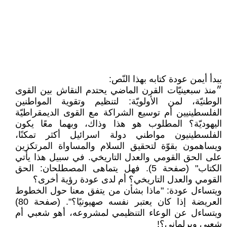
يبدأ أيمن عودة كتابه بهذا النّص:
״منذ سبعينيّات القرن الماضي يحتدم النقاش بين القوى
الوطنيّة، لمن الأولويّة: لتنظيم وتقوية المواطنين
الفلسطينيين أم توسيع الشراكة مع القوى الديمقراطيّة
اليهوديّة؟ المطلوب هو هذا وذاك، وبهما معًا يكون
الفلسطينيون مواطني دولة اسرائيل أكثر تمكنًا،
ويساهمون بقوّة لتحقيق السلام والمساواة المرتكزين
على الحق القومي والعدل التاريخي. في سبيل هذا يأتي
الكتاب" (صفحة 5). فهل يتماهى المصطلحان: الحق
القومي والعدل التاريخي؟ أم لدى عودة رؤية أخرى؟
ويتساءل عودة: "ماذا بشأن من يتفق معنا حول الخطوط
العريضة إذا كان يعتبر نفسه صهيونيًا؟". (صفحة 80)
ويتساءل عن الوعاء التنظيمي لمشروعه، أهو شعبي أم
شعبي وبرلماني؟!