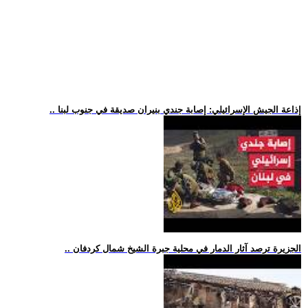
.. إذاعة الجيش الإسرائيلي: إصابة جندي بنيران صديقة في جنوب لبنا
.. الجزيرة ترصد آثار الدمار في محلية جبرة الشيخ شمال كردفان