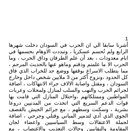
1
أشرنا سابقا الي ان الحرب في السودان دخلت شهرها
الرابع ولم تُحسم عسكريا ، وتبددت الاوهام بحسمها في
ابام معدودات ، بعد أن علم الطرفان وذاق الحرب ، وما
الحرب الا ما علمتم وذقتم وماهو عنها بالحديث المرجم ،
مما يتطلب الاسراع بوقفها ووضع حد للخراب الذي فاق
كل الحدود ،ونزوح أكثر من 3 ملايين شخص داخل وخارج
السودان ، ومقتل واصابة الالاف جراء الانتهاكات ، اضافة
لجرائم الحرب والنهب والسلب لمنازل ولمحلات وعربات
المواطنين وممتلكاتهم ،واحتلال المنازل التي قامت بها
قوات الدعم السريع التي اتخذت من المدنيين دروعا
بشرية ، وسكنت وسطهم ، مع جرائم الجيش بالقصف
الجوي الذي أدي لتدمير المباني وقتلي وجرحي ، اضافة
لحملة الاعتقالات وسط السياسيين واعضاء لجان
المقاومة والنقابيين وحالات التعذيب والاغتصاب ، مع