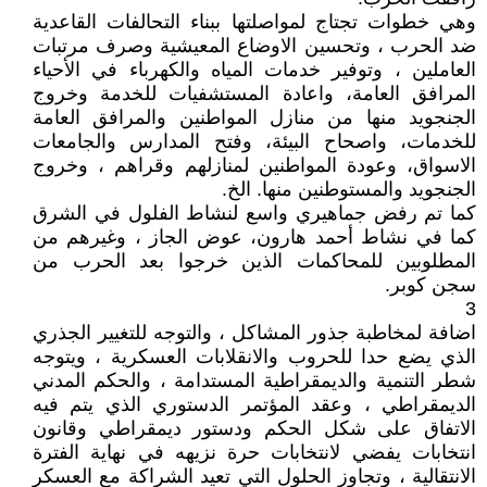
وهي خطوات تجتاج لمواصلتها ببناء التحالفات القاعدية
ضد الحرب ، وتحسين الاوضاع المعيشية وصرف مرتبات
العاملين ، وتوفير خدمات المياه والكهرباء في الأحياء
المرافق العامة، واعادة المستشفيات للخدمة وخروج
الجنجويد منها من منازل المواطنين والمرافق العامة
للخدمات، واصحاح البيئة، وفتح المدارس والجامعات
الاسواق، وعودة المواطنين لمنازلهم وقراهم ، وخروج
الجنجويد والمستوطنين منها. الخ.
كما تم رفض جماهيري واسع لنشاط الفلول في الشرق
كما في نشاط أحمد هارون، عوض الجاز ، وغيرهم من
المطلوبين للمحاكمات الذين خرجوا بعد الحرب من
سجن كوبر.
3
اضافة لمخاطبة جذور المشاكل ، والتوجه للتغيير الجذري
الذي يضع حدا للحروب والانقلابات العسكرية ، ويتوجه
شطر التنمية والديمقراطية المستدامة ، والحكم المدني
الديمقراطي ، وعقد المؤتمر الدستوري الذي يتم فيه
الاتفاق على شكل الحكم ودستور ديمقراطي وقانون
انتخابات يفضي لانتخابات حرة نزيهه في نهاية الفترة
الانتقالية ، وتجاوز الحلول التي تعيد الشراكة مع العسكر