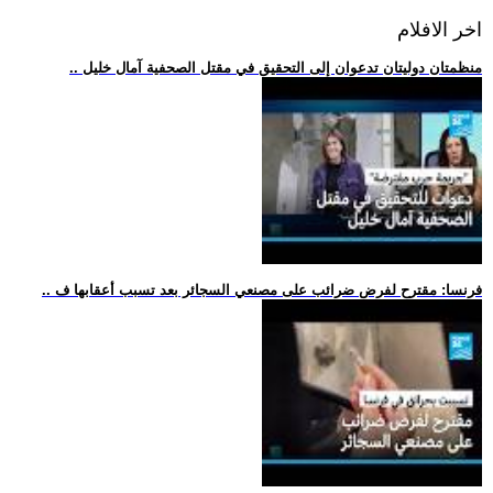
اخر الافلام
.. منظمتان دوليتان تدعوان إلى التحقيق في مقتل الصحفية آمال خليل
.. فرنسا: مقترح لفرض ضرائب على مصنعي السجائر بعد تسبب أعقابها ف