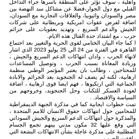
وأهلية ، سوف تؤثر على المنطقة بأسرها جراء التداخل
القبلي مع دول الجوار،فضلا عن مشاكل سد النهضة بين
مصر والسودان واثيوبيا، والعلاقات التجارية مع السودان،
اضافة لفرض عقوات امريكية وبريطانية على شركات
الجيش والدعم السريع ، وتهديد بعقوبات على جرائم
حرب ، مع اشتداد حدة القتال هذه الايام.
ا كما جاء البيان الختامي لقوى الحرية والتغيير بعد اجتماع
القاهرة في الفترة من 24 الي 25 يوليو 2023 الذي اشار
لانهاء الحرب ، وادان انتهاكات الدعم السريع والجيش ،
وزيادة المعاناة بسبب الحرب ، وتوصيل المساعدات
للمحتاجين ، وطالب بان يعتبر المؤتمر الوطني منظمة
ارهابية، لكنه لم يضف له الجنجويد بعد الجرائم والابادة
الجماعية التي ارتكبوها ، فهم ايضا قوى ارهابية ، اضافة
لعودة العسكر للثكنات وحل الجنجويد، وخروجهم من
السياسة والاقتصاد. .
تمت خطوات ايجابية كما في مذكرة الجبهة الديمقراطية
للمحامين حول انتهاكات حقوق الانسان للامم المتحدة ،
والمذكرة حول انتهاكات الدعم السريع والجيش السوداني
التي وقع عليها 32 مكون مدني بينهم تجمع الجسام
المطلبية على مذكرة عاجلة بشأن الانتهاكات البشعة التي
رافقت الحرب.