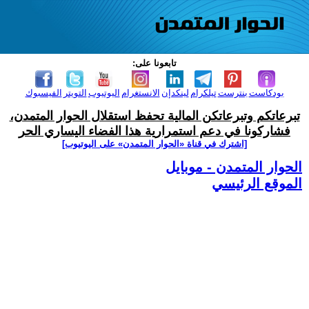
تابعونا على:
بودكاست
بنترست
تيلكرام
لينكدإن
الانستغرام
اليوتيوب
التويتر
الفيسبوك
تبرعاتكم وتبرعاتكن المالية تحفظ استقلال الحوار المتمدن،
فشاركونا في دعم استمرارية هذا الفضاء اليساري الحر
[اشترك في قناة ‫«الحوار المتمدن» على اليوتيوب]
الحوار المتمدن - موبايل
الموقع الرئيسي