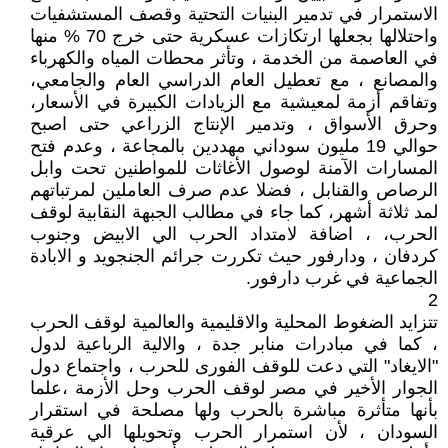
الاستمرار في تدمير البنيات التحتية وقصف المستشفيات
واحتلالها بجعلها ارتكازات عسكرية حتى خرج 70 % منها
في العاصمة من الخدمة ، وتأثر محطات المياه والكهرباء
والمصانع ، مع تعطيل العام الدراسي العام والجامعي،
وتفاقم أزمة لمعيشية مع الزيادات الكبيرة في الأسعار،
وحرق الأسواق ، وتدمير الإنتاج الزراعي حتى اصبح
حوالي 19 مليون سوداني مهددين بالمجاعة ، وعدم فتح
المسارات الآمنة لوصول الأغاثات للمواطنين تحت وابل
الرصاص والقنابل ، فضلا عدم صرف العاملين لمرتباتهم
لمد ثلاثة أشهر، كما جاء في مطالب الجبهة النقابية لوقف
الحرب، ، اضافة لامتداد الحرب الي الابيض وجنوب
كردفان ، ودارفور حيث تكررت جرائم الجنجويد و الابادة
الجماعية في غرب دارفور.
2
تتزايد الضغوط المحلية والاقليمية والعالمية لوقف الحرب
، كما في مبادرات منابر جدة ، والالية الرباعية لدول
"الايغاد" التي دعت للوقف الفورى للحرب ، واجتماع دول
الجوار الأخير في مصر لوقف الحرب وحل الأزمة ،علما
بأنها متأثرة مباشرة بالحرب ولها مصلحة في استقرار
السودان ، لأن استمرار الحرب وتحويلها الي عرقية