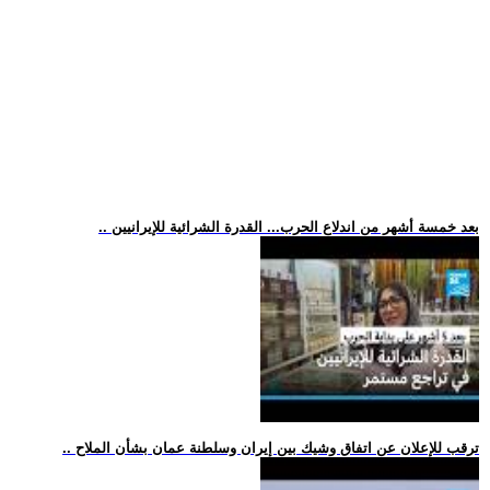
.. بعد خمسة أشهر من اندلاع الحرب... القدرة الشرائية للإيرانيين
.. ترقب للإعلان عن اتفاق وشيك بين إيران وسلطنة عمان بشأن الملاح