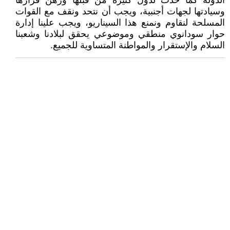
الدولة كما حدث لدول كثيرة من قبلها ورهن قرارها
وسيادتها لجهات أجنبية، ويجب أن نتحد ونقف مع القوات
المسلحة لنقاوم ونمنع هذا السيناريو، ويجب علينا إدارة
حوار سودانوي منطقي وموضوعي يحقق لبلادنا وشعبنا
السلام والإستقرار والمواطنة المتساوية للجميع.