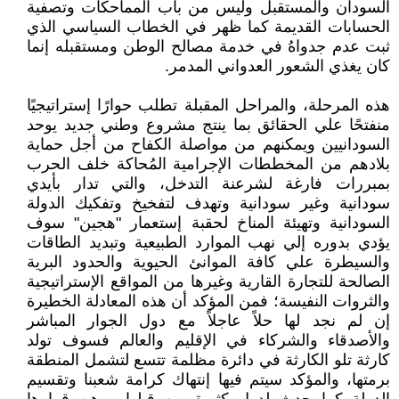
السودان والمستقبل وليس من باب المماحكات وتصفية
الحسابات القديمة كما ظهر في الخطاب السياسي الذي
ثبت عدم جدواهُ في خدمة مصالح الوطن ومستقبله إنما
كان يغذي الشعور العدواني المدمر.
هذه المرحلة، والمراحل المقبلة تطلب حوارًا إستراتيجيًا
منفتحًا علي الحقائق بما ينتج مشروع وطني جديد يوحد
السودانيين ويمكنهم من مواصلة الكفاح من أجل حماية
بلادهم من المخططات الإجرامية المُحاكة خلف الحرب
بمبررات فارغة لشرعنة التدخل، والتي تدار بأيدي
سودانية وغير سودانية وتهدف لتفخيخ وتفكيك الدولة
السودانية وتهيئة المناخ لحقبة إستعمار "هجين" سوف
يؤدي بدوره إلي نهب الموارد الطبيعية وتبديد الطاقات
والسيطرة علي كافة الموانئ الحيوية والحدود البرية
الصالحة للتجارة القارية وغيرها من المواقع الإستراتيجية
والثروات النفيسة؛ فمن المؤكد أن هذه المعادلة الخطيرة
إن لم نجد لها حلاً عاجلاً مع دول الجوار المباشر
والأصدقاء والشركاء في الإقليم والعالم فسوف تولد
كارثة تلو الكارثة في دائرة مظلمة تتسع لتشمل المنطقة
برمتها، والمؤكد سيتم فيها إنتهاك كرامة شعبنا وتقسيم