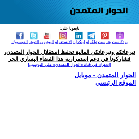
تابعونا على:
بودكاست
بنترست
تيلكرام
لينكدإن
الانستغرام
اليوتيوب
التويتر
الفيسبوك
تبرعاتكم وتبرعاتكن المالية تحفظ استقلال الحوار المتمدن،
فشاركونا في دعم استمرارية هذا الفضاء اليساري الحر
[اشترك في قناة ‫«الحوار المتمدن» على اليوتيوب]
الحوار المتمدن - موبايل
الموقع الرئيسي