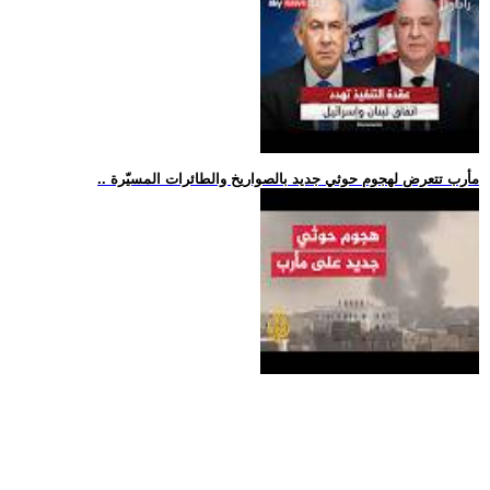
.. مأرب تتعرض لهجوم حوثي جديد بالصواريخ والطائرات المسيّرة