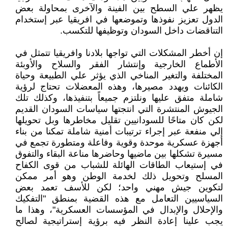
يظهر علي السطح بين الفينة والآخرى بمحاولة بعض
الدول تعزيز نفوذها وتموضعها في افريقيا عبر إستخدام
التناقضات داخل السودان وتوظيفها للتكسب.
إن أخطر المشكلات التي تواجها بلادنا وافريقيا تتمثل في
الأطماع الخارجية وإنتشار الفقر والسلاح والأوبئة
المختلفة والتغير المناخي الذي يؤثر علي الطبيعة وحياة
الكائنات ويهدد مصيرها، وهذه المعضلات تحتاج لرؤية
شاملة متفق عليها ونلتزم جميعاً بتنفيذها، وكذلك تلك
الجيوش المنتشرة التي انتجتها سياسات السودان القديم
لكن كان متاحًا للسودانيين تقليل مخاطرها وبل تحويلها
إلي منفعة عبر إجراء ترتيبات أمنية شاملة تمكنا من بناء
أجهزة عسكرية موحدة وقوية وفاعلة ومتطورة تجمع في
مسيرة تشكلها بين ماضيها وحاضرها مناعة البقاء والتفوق
في إستيعاب الطاقات الهائلة للشباب من قوى الكفاح
المسلح وتحويل ذلك لخدمة الوطن وهو أمر ممكن
لتكوين جيش مهني واحد؛ لكن للأسف تعمد بعض
السياسيين التعامل مع هذه القضية بمنطق "التفكيك
والإحلال والإبدال في المؤسسات العسكرية"، وهذا ما
يجب علينا إعادة النظر فيه برؤية إستراتيجية لصالح