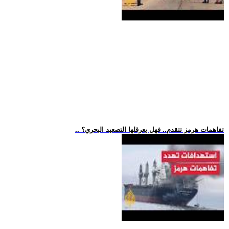
.. تفاهمات هرمز تتقدم.. فهل يعرقلها التصعيد البحري؟