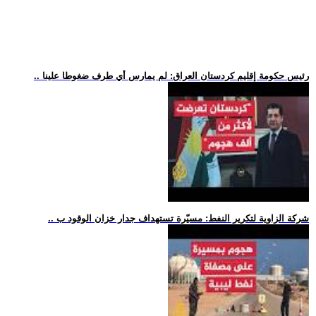
.. رئيس حكومة إقليم كردستان العراق: لم يمارس أي طرف ضغوطا علينا
.. شركة الزاوية لتكرير النفط: مسيّرة تستهداف جدار خزان الوقود ب