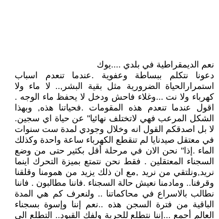
نعم الديمقراطية في بلدي ....يوك
دعونا نتكلم ببساطة وعفوية .عندما تنعدم اسباب
استمرارالحياة الضرورية مثل بقية البشر,.. لا ماء ولا
كهرباء ولا نت ...وغلاء فاحش ودخل لا يحفظ ماء الوجه .
اقول عندما تنعدم هذه المقومات .فحياتنا هذه, وبهذا
الشكل المرعب فهي لاتختلف نهائيا" عن حياة اي سجين.
لا بل اصدقكم القول انه وخلال وجودي لمدة ست سنوات
في معتقل صيدنايا لم تنقطع الكهرباء ساعة واحدة وكذلك
الماء .إذا" نحن الان في مرحلة أقل بكثير حتى من وضع
السجناء المعتقلين . فقط نحن نتمتع بميزة التحرك اينما
نريد,ونلتقي من نريد ,مع ان ذلك يزيد من همومنا وقلقنا
وقرفنا.. ومادمنا نعيش حالة السجناء .فاننا مطالبون . فاننا
نطالب بالاسراع في محاكماتنا .. ولنعرف كم هي المدة
الباقية من فترة السجن هذه ..نعم إننا وإسوة بسجناء
العالم أجمع ...إننا نتطلع للحرية ولفك القيود.. التطلع الى