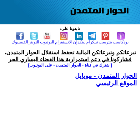
تابعونا على:
بودكاست
بنترست
تيلكرام
لينكدإن
الانستغرام
اليوتيوب
التويتر
الفيسبوك
تبرعاتكم وتبرعاتكن المالية تحفظ استقلال الحوار المتمدن،
فشاركونا في دعم استمرارية هذا الفضاء اليساري الحر
[اشترك في قناة ‫«الحوار المتمدن» على اليوتيوب]
الحوار المتمدن - موبايل
الموقع الرئيسي