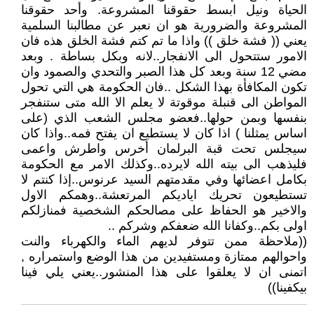
الحياة ونيل ابسط حقوقنا المشروعة. وأحد حقوقنا
المشروعة والضرورية هو ان نعبر عن مطالبنا السلمية
يعني (( فشة خلق )) واذا ما تم كتم فشة الخلق هذه فان
الامور ستتحول الى الانفجار..لانه وبكل بساطة . وبعد
مضي 12 سنة وبعد كل هذا الصبر والتحدي والصمود وان
تكون المكافأة بهذا الشكل ..فان الحكومة هي التي تحول
المواطن الى قنبلة موقوتة لا يعلم الا الله متى ستنفجر
بنفسها وبمن حولها..فعضو مجلس الشعب الذي (على
اساس يمثلنا ) اذا كان لا يستطيع ان يفتح فمه..واذا كان
سيجلس تحت قبة البرلمان أخرس واطرش واعمى
فليذهب الى بيته الله لايرده..وكذلك الامر مع الحكومة
بكامل اعضائها وفي مقدمتهم السيد عرنوس..إذا كنتم لا
تستطيعون تحريك اياديكم المرتعشة..وهمكم الاول
والاخير هو الحفاظ على مصالحكم الشخصية فمنازلكم
اولى بكم..وكفانا الله ضعفكم وشركم ..
((ملاحظة ممن تتوفر لديهم الماء والكهرباء والنت
واحوالهم ممتازة ومستفيدين من هذا الوضع واستمراره ,
اتمنى ان لا يعلقوا على هذا المنشور..يعني يلي فينا
بيكفينا))