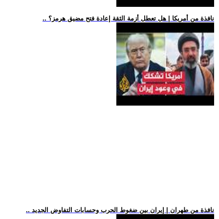
.. نافذة من أمريكا | هل تعطل أزمة الثقة إعادة فتح مضيق هرمز؟
.. نافذة من طهران | إيران بين ضغوط الحرب وحسابات التفاوض الجديد