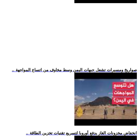
.. صواريخ ومسيرات تشعل جبهات اليمن وسط مخاوف من اتساع المواجهة
.. انخفاض مخزونات الغاز يدفع أوروبا لتسريع تقنيات تخزين الطاقة