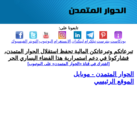
تابعونا على:
بودكاست
بنترست
تيلكرام
لينكدإن
الانستغرام
اليوتيوب
التويتر
الفيسبوك
تبرعاتكم وتبرعاتكن المالية تحفظ استقلال الحوار المتمدن،
فشاركونا في دعم استمرارية هذا الفضاء اليساري الحر
[اشترك في قناة ‫«الحوار المتمدن» على اليوتيوب]
الحوار المتمدن - موبايل
الموقع الرئيسي