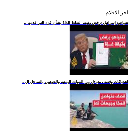
اخر الافلام
.. نتنياهو: إسرائيل ترفض وثيقة النقاط الـ15 بشأن غزة التي قدمها
.. اشتباكات وقصف متبادل بين القوات اليمنية والحوثيين بالساحل ال