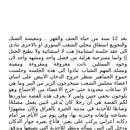
بعد 12 سنة من حياة العنف والقهر .. ومعيشة الضنك
والتجويع استفاق مجلي الشعب السوري او بالاحرى تنادى
الى عقد جلسة استثانية( هب لا استثنائية ولا بطيخ الجبل
)) وانما مسرحية هزلية من فصل واحد ومشهد واحد لان
وجوه الممثلين باتت معروفة ومقروءة ومقيتة
ومملة..المهم الشباب تنادوا الى هذه الجلسة وجلست
جموع الجماهير تنتظر خروج الدخان الابيض على اساي
اعضاء مجلس الشعب سيخرجون الزير من البير وما هي
الا ساعات معدودة حتى خرج الاعضاء من الاجتماع وهو
يلوحون بخفي حنين ولمن لا يعرف هذه القصة ساوردها
لكم القصة هي أن رجلا كان يُدعى حُنين يعمل مصلحًا
وصانعًا للأحذية في مدينة الحيرة بالعراق وكان مشهورًا
بصناعته وإتقانه وخبرته بها، وفي يوم من الأيام مر أمام
دكانه أعرابي يركب على بعير، فأناخ بعيره جوار الدكان
ودخل إلى حُنينٍ يسأله وينظر للأحذية التي يصنعها ويدقق