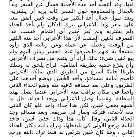
فيها، وقد أعجبه أحد هذه الأحذية فسأل عن السعر وبدأ
بالجدال والمساومة حول السعر كأنه يريد أن يشتريه،
وبعد طول جدال أخذ الكثير من وقت حُنين اتفق معه
على سعر وإذا بالأعرابي يترك الدكان ولم يأخذ الحذاء
ولم يشتريه ولم يُعِر حُنين أي اهتمام، فسبب هذا
التصرف لحُنين الغضب لأن هذا الأعرابي أخذ منه الكثير
من الوقت وعطّله عن عمله وعن زبائنه الذي رأوه
منشغلًا به عنهم فانصرفوا عنه، فخسر زبائن اليوم ولم
يبع حُنين شيء؛ لذلك أراد أن ينتقم من تصرف الأعرابي
وأن يفرّغ غضبه بطريقة انتقاميّة، فراح يلحق به وسلك
طريقًا جانبيًا أسرع من الطريق الذي سلكه الأعرابي
فأصبح أمامه بمسافةٍ، وأخذ الخُفين ووضع أحدهما على
الطريق، وعلى بعد مسافة كافية منه وضع الحذاء الثاني
واختبأ في مكانٍ يراقب منه الأعرابي عندما يصل لهذه
المنطقة. وعندما وصل الأعرابي ووجد الحذاء، قال ما
أشبهه بخفي حُنين، لكن هذا حذاء واحد فلو كان الثاني
معه لأخذته، فتركه وسار في طريقه، وبعد مسافةٍ وجد
الحذاء الثاني، وقال كأنه هذا وذاك خفي حُنين، فأخذ
الثانية ورجع للأولى كي يلتقطها، وترك دابته مكان الحذاء
الثاني ، وهنا كان حُنين يتربّص به فلما ترك دابته ورجع