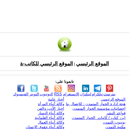
الموقع الرئيسي
الموقع الرئيسي للكاتب-ة
|
تابعونا على:
بنترست
تيلكرام
لينكدإن
الانستغرام
RSS
اليوتيوب
التويتر
الفيسبوك
الموقع الرئيسي
أخبار عامة
هيئة ادارة الحوار المتمدن - للإتصال بنا
وكالة أنباء المرأة
إحصائيات مؤسسة الحوار المتمدن
اخبار الأدب والفن
قواعد النشر
وكالة أنباء اليسار
ابرز كتاب / كاتبات الحوار المتمدن
وكالة أنباء العلمانية
يوتيوب التمدن
وكالة أنباء العمال
مكتبة التمدن
وكالة أنباء حقوق الإنسان