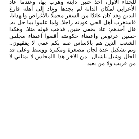
للحذاء الأول، أخذ حنين دابته وهرب بها، وعندما عاد
الأعرابي لمكان الدابة لم يجدها وعاد إلى أهله فارغ
اليدين وقد كان عائدًا من السفر محملًا بالأغراض والهدايا،
فاستغرب أهل الحي عودته راجلا, ولما علموا بما حل به,
قال أحدهم: عاد بخفي حنين, فذهب قوله مثلا. وهكذا
حسين عرنوس واعضاء حكومته أقنعوا اعضاء مجلس
الشعب الذين هم بالاساس صم بكم عمي لا يفقهون..
وتم تشكيل عدة لجان مصغرة ومكبرة ووسط وعلى قد
الحال وشيل ياشيال...من الاخر هذا االمجلس لا يمثلني لا
من قريب ولا من بعيد