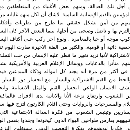
أجل تلك العدالة، ومنهم بعض الأغنياء من المتعاطفين مع
لمؤمنين بالقيم الإنسانية السامية. لاشك أن لكل منهم غاياته م
 فمنهم من آمن بشكل حقيقي بما طرح من نظريات وأفكا
لتزم بها و ناضل وضحى من أجلها، بينما البعض الآخر كان اليسا
وب موجة أو حبا بالمغامرة . ونوع آخر ركب على أكتاف اليس
ة ذاتية أو قومية. والكثير من الفئة الاخيرة صارت اليوم تنت
لاشتراكية لأنها تريد تغيير ما فطر عليه الإنسان من حب التمل
منهم متأثرا بالدعايات ووسائل الإعلام الغربية والأمريكية 
ا في أكثر من مرة أنه يجند كل امواله وذكاء المبدعين في
لحط من القيم الاشتراكية واليسار. مع انحسار دور اليسار
تشف الانسان الواعي انحسار القيم والمثل الانسانية وان
 الشعوب وارتفاع نزعة الأنا والانانية لدى الافراد. فالماكينة
لام والمسرحيات والروايات وحتى افلام الكارتون لتزج فيها س
يساريين وتيئيس الشعوب من فكرة العدالة الاجتماعية التي 
شبيههم بفارس طواحين الهواء الدون كيخوته! وجندوا بنفس الو
ن فكريا ليوهموهم بفكرة التعصب الديني مستغلين النزعة ا