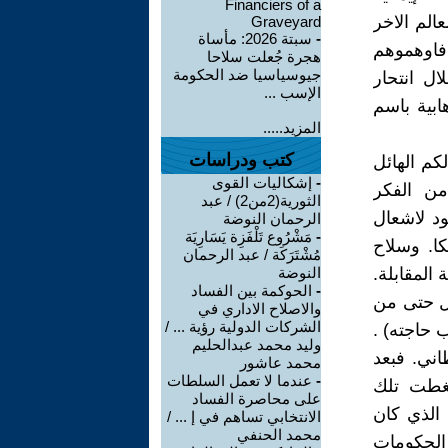
Financiers of a
الم الاخر
Graveyard
-
سبتة 2026: مأساة
 فاوهموهم
هجرة جُعلت سلاحا
جيوسياسيا ضد الحكومة
ال انتحار
الإسب ...
ابية باسم
المزيد.....
كتب ودراسات
كم الهائل
-
إشكاليات القوى
ن الفكر
الثورية(2من2) / عبد
ود لاشعال
الرحمان النوضة
-
مَشْرُوع تَلْفَزِة يَسَارِيَة
كا. وسلاح
مُشْتَرَكَة / عبد الرحمان
المقابلة.
النوضة
-
الحوكمة بين الفساد
ضل حتى من
والاصلاح الاداري في
الشركات الدولية رؤية ... /
حاجته) .
وليد محمد عبدالحليم
ني. فبعد
محمد عاشور
-
عندما لا تعمل السلطات
ضغطت تلك
على محاصرة الفساد
 الذي كان
الانتخابي تساهم في إ ... /
محمد الحنفي
 الحكومات