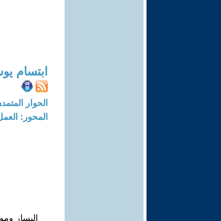
ابتسام يو
الحوار المتمدن-العدد: 7678 - 23
المحور: العمل
اليسار وموا