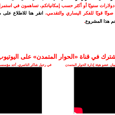
دعمكم بمبلغ 10 دولارات سنويًا أو أكثر حسب إمكانياتكم، تساهمون في استم
وتًا قويًا للفكر اليساري والتقدمي
،
انقر هنا للاطلاع على 
م هذا المشروع
.
شترك في قناة «الحوار المتمدن» على اليوتيوب
ز، عضو هيئة إدارة الحوار المتمدن
في رحيل شاكر الناصري، أحد مؤسسي 