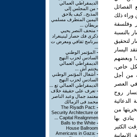
الديمقراطي العمالي
 الفصائل
-
من المجلس إلى
المذبح.. كيف يلاحق
ن وراء ذلك
اليمين المتطرف مسلمي
ر وفلسفة
بريطان ...
-
متحف النصر يحيي
ر بالنسبة
ذكرى فك حصار لينينغراد
ار لتحقيق
ببرنامج ثقافي ومعرض ت
...
قد اليسار
-
المؤتمر الوطني
ك! وبعضهم
السادس لحزب النهج
الديمقراطي العمالي
بشكل خاص،
يختتم أش ...
-
أشغال المؤتمر الوطني
ه من أجل
السادس لحزب النهج
 في العصر
الديمقراطي العمالي تع ...
-
تعرف على حقيقة خلاف
حسار روح
معتمد جمال وعبد الناصر
 الدعائية
محمد فى الزمالك
The Riyadh Pact:
-
خريتها من
Security Architecture or
ينادي بها
Capital Realignmen ...
Balls to the White
-
قت الكثير
House Ballroom
Americans in Gaza:
-
لإيمانية