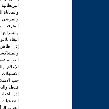
البريطانية
والمعاناة ا
والمرضى و
المترفين م
والشرائع ا
البقاء للاقو
إذن ظاهرة
والمشاكسا
الغربية تع
الإعلام وا
الاستهلاك 
حب الامتلا
فقط، والبع
إذن ابتعاد
التضحيات ا
الغرب الرأ