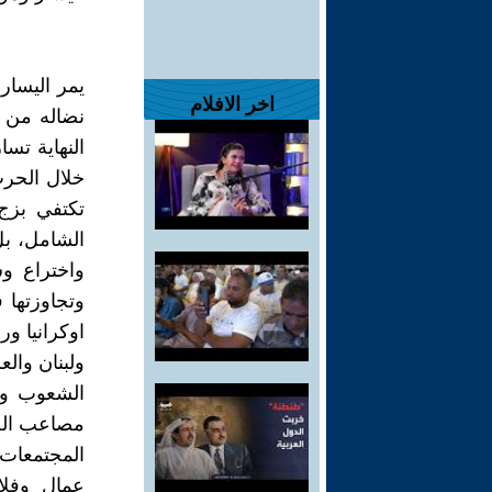
يمر اليسار
اخر الافلام
نضاله من اج
النهاية تس
خلال الحرب 
تكتفي بزج 
الشامل، بل 
واختراع و
وتجاوزتها 
اوكرانيا و
ولبنان والع
الشعوب وع
مصاعب الحي
المجتمعات
عمال وفلا