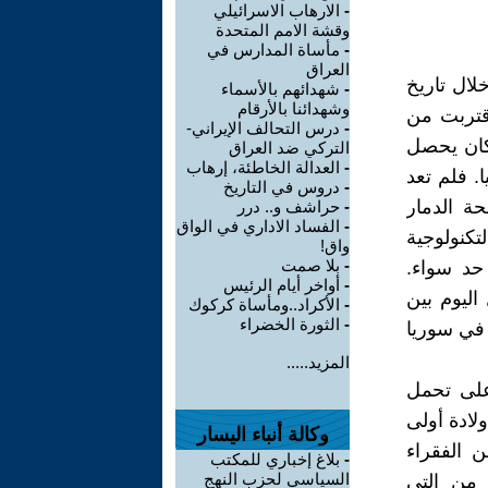
-
الارهاب الاسرائيلي
وقشة الامم المتحدة
-
مأساة المدارس في
العراق
لال تاريخ
-
شهدائهم بالأسماء
وشهدائنا بالأرقام
اقتربت من
-
درس التحالف الإيراني-
 كان يحصل
التركي ضد العراق
-
العدالة الخاطئة، إرهاب
ا. فلم تعد
-
دروس في التاريخ
ة الدمار
-
حراشف و.. درر
-
الفساد الاداري في الواق
تكنولوجية
واق!
-
بلا صمت
حد سواء.
-
أواخر أيام الرئيس
ليوم بين
-
الأكراد..ومأساة كركوك
-
الثورة الخضراء
 في سوريا
المزيد.....
على تحمل
لادة أولى
وكالة أنباء اليسار
 الفقراء
-
بلاغ إخباري للمكتب
السياسي لحزب النهج
 من التي