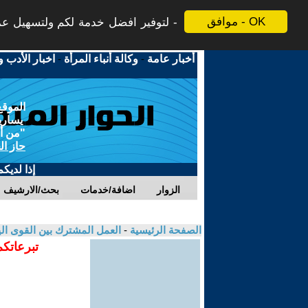
موافق - OK
لتوفير افضل خدمة لكم ولتسهيل عملي
أخبار عامة
-
وكالة أنباء المرأة
-
اخبار الأدب و
الموقع
يسارية
"من أج
حاز ال
إذا لديك
الزوار
اضافة/خدمات
بحث/الارشيف
الصفحة الرئيسية
-
العمل المشترك بين القوى الي
تبرعاتكم