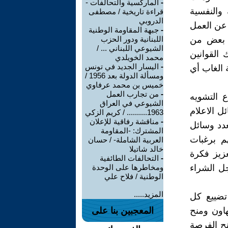
-
الماركسية والتحالفات -
والنفسية
قراءة تاريخية / مصطفى
الدروبي
 عن العمل
-
جبهة المقاومة الوطنية
ل بعض من
اللبنانية ودور الحزب
الشيوعي اللبناني ... /
 القوانين
محمد الخويلدي
-
اليسار الجديد في تونس
 الغاب أي
ومسألة الدولة بعد 1956 /
خميس بن محمد عرفاوي
-
من تجارب العمل
 التشويه
الشيوعي في العراق
 الاعلام
1963.......... / كريم الزكي
-
مناقشة رفاقية للإعلان
عدد وسائل
المشترك: -المقاومة
م برغبات
العربية الشاملة- / حسان
خالد شاتيلا
عزيز فكرة
-
التحالفات الطائفية
جل الشراء
ومخاطرها على الوحدة
الوطنية / فلاح علي
المزيد.....
 تضييع كل
هاون ومنح
المعجبين بنا على
نح الفرصة