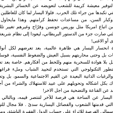
 لتوفير معيشة كريمة للشعب لتعويضه عن الخسائر البشرية 
لتي تكبدها من جراء تلك الحرب. فلولا اليسار لما كان للعاطلين
كبار السن، من مساعدات تحفظ كرامتهم. وهذا مايحاو
ن اتباع امريكا مثل بوريس جونسن وفرّاج وغيرهم تغيير تلك
لتي صارت جزء من الدستور البريطاني، ليعودا إلى نظام شريعة
ى أو الاغنى!
 انحسار اليسار هي ظاهرة عالمية، بعد تعرضهم لكل أنواع
ت بل وحتى محاربتهم بسبل العيش والضغوط النفسية، فوسائل
مل بلا هوادة للسخرية منهم وللحط من أفكارهم. خاصة بعد ت
لتطور التكنولوجي التي تستخدم لتحييد الشباب وملء فراغه
والرغبات الذاتية البعيدة عن القيم الاجتماعية والسمو، بل وت
ك بكل اشكاله وتحويلهم على عبيد للاستهلاك والشراء من أ
د عن القناعة والتضحية من اجل الاخر!
 اليسار عن الساحة هي فرصة للآخر لتنتصر قيمه، وبالتالي
لتي قدمتها الشعوب والفصائل اليسارية سدىً . فلا مجال للت
سمالي الفرصة للإثراء على حساب الدول الفقيرة الناشئة، وم