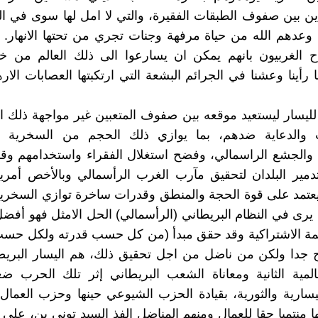
ين بين صفوف الطبقات الفقيرة، والتي لا امل لها سوى في الع
 وعدهم الله من حياة مرفهة وجنات تجري من تحتها الانهار.
ح الغربيون بانهم يمكن ان يسارعوا الى ذلك العالم من خل
رأينا وعشنا في الجرائم البشعة التي ارتكبتها العصابات الاره
لليسار ليستعيد موقعه بين صفوف المتعبين غير مواجهة ذلك ال
والدعاية ضدهم، بما يوازي ذلك الحجم من السخرية م
 والجشع الراسمالي، وفضح استغلال الفقراء واستخدامهم وق
دمير البلدان لتحقيق مآرب الغرب الرأسمالي وبالأخص أمري
يعتمد على قوة الحجة والمنطق وقدرات ساخرة توازي السخرية 
يرى في النظام البريطاني (الرأسمالي) الحل الامثل فهو أف
مة الاشتراكية وقد حقق مبدأ (من كل حسب قدرته ولكل حسب 
 جدا ولكن من ناضل من اجل تحقيق ذلك، هم اليسار البريطا
المية الثانية ومعاناة الشعب البريطاني إثر تلك الحرب 
يسارية والثورية، بقيادة الحزب الشيوعي حينها وحزب العمال
ها منتميا حقا للعمال ومنهم المناضل الفذ السيد توني بن، على