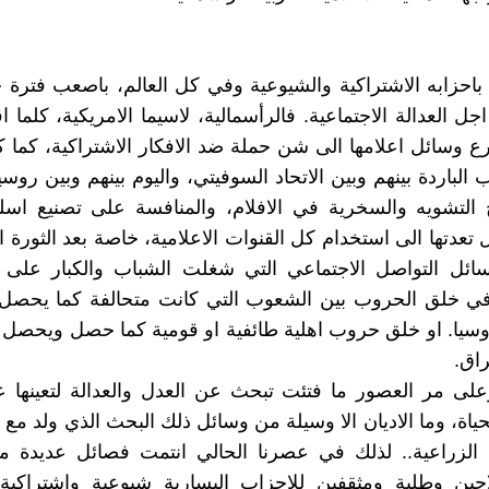
 باحزابه الاشتراكية والشيوعية وفي كل العالم، باصعب فترة خ
ل العدالة الاجتماعية. فالرأسمالية، لاسيما الامريكية، كلما 
ارع وسائل اعلامها الى شن حملة ضد الافكار الاشتراكية، كما
الباردة بينهم وبين الاتحاد السوفيتي، واليوم بينهم وبين روسي
التشويه والسخرية في الافلام، والمنافسة على تصنيع اسلح
تعدتها الى استخدام كل القنوات الاعلامية، خاصة بعد الثورة ال
سائل التواصل الاجتماعي التي شغلت الشباب والكبار على 
في خلق الحروب بين الشعوب التي كانت متحالفة كما يحصل ا
روسيا. او خلق حروب اهلية طائفية او قومية كما حصل ويحصل
راق.
لى مر العصور ما فتئت تبحث عن العدل والعدالة لتعينها 
اة، وما الاديان الا وسيلة من وسائل ذلك البحث الذي ولد مع و
 الزراعية.. لذلك في عصرنا الحالي انتمت فصائل عديدة من
حين وطلبة ومثقفين للاحزاب اليسارية شيوعية واشتراكية