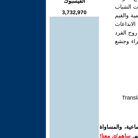
الفيسبوك
ات الشباب
3,732,970
ية والقيم
الابداعات
 روح الفرد
شراء وجشع
Transl
اعية، والمساواة
م.
ساهم/ي معنا!