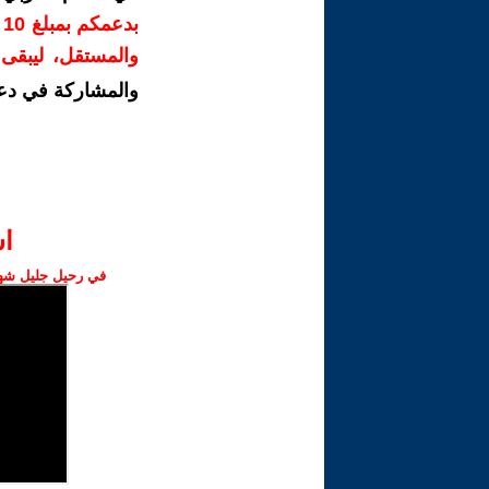
ب
والمستقل، ليبقى ص
والمشاركة في دع
ا‫
في رحيل جليل شهبا