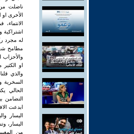
ناضلت من 
الأخرى او ا
الانتماء،
اشتراكية وا
له مجرد رك
مطامح شخصي
والأحزاب ا
او الكثير 
والذي قلن
السخرية وا
الحالي يك
التضامن بين
ابدعت الاف
اليسار وال
اليسار، وت
من المغيبي