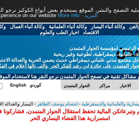
ة التصفح والنشر، الموقع يستخدم بعض أنواع الكوكيز نرجو النق
More info - المزيد
experience on our website
الفن
-
وكالة أنباء اليسار
-
وكالة أنباء العلمانية
-
وكالة أنباء العمال
-
وكا
الاقتصاد
-
اخبار الطب والعلوم
 الرئيسي لمؤسسة الحوار المتمدن
، علمانية، ديمقراطية، تطوعية وغير ربحية
ل مجتمع مدني علماني ديمقراطي حديث يضمن الحرية والعدالة الاجتم
حوار المتمدن على جائزة ابن رشد للفكر الحر والتى نالها أعلام في الفك
م مشاكل تقنية في تصفح الحوار المتمدن نرجو النقر هنا لاستخدام الموقع
كوردي
English
الاخبار
مراكز
الحوار المتمدن
سارية والعلمانية والديمقرطية
-
ابتسام يوسف الطاهر
- اليسار والعدالة ال
 وتبرعاتكن المالية تحفظ استقلال الحوار المتمدن، فشاركونا 
استمرارية هذا الفضاء اليساري الحر