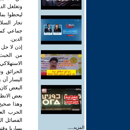
وتغلغل الد
ليحظوا بما
تجار السلا
جماعي كما 
الدين.
إذن لا حل 
من الخبث 
الاستهلاكي
الحرائق وت
اليسار أن 
البعض كان 
بعض الانظ
وهذا صحيح
الحرب الع
الفصائل ال
المزيد.....
يساريا وقت