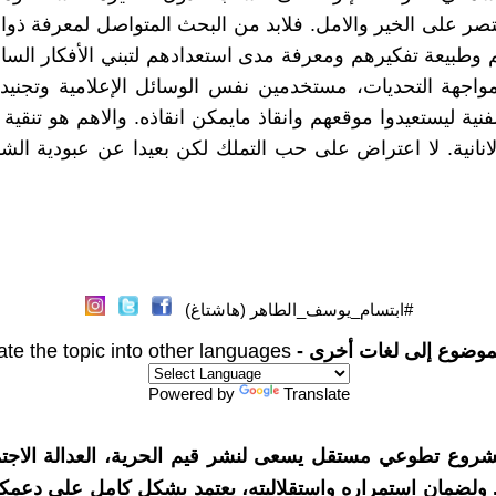
تصر على الخير والامل. فلابد من البحث المتواصل لمعرفة ذو
م وطبيعة تفكيرهم ومعرفة مدى استعدادهم لتبني الأفكار السام
لمواجهة التحديات، مستخدمين نفس الوسائل الإعلامية وتجنيد 
فنية ليستعيدوا موقعهم وانقاذ مايمكن انقاذه. والاهم هو تنقية
الانانية. لا اعتراض على حب التملك لكن بعيدا عن عبودية ال
#ابتسام_يوسف_الطاهر (هاشتاغ)
موضوع إلى لغات أخرى -
ate the topic into other languages
Powered by
Translate
شروع تطوعي مستقل يسعى لنشر قيم الحرية، العدالة الاجتم
. ولضمان استمراره واستقلاليته، يعتمد بشكل كامل على دعمك